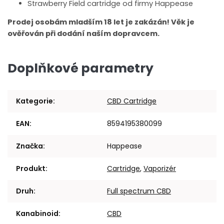
Strawberry Field cartridge od firmy Happease
Prodej osobám mladším 18 let je zakázán! Věk je
ověřován při dodání naším dopravcem.
Doplňkové parametry
Kategorie
:
CBD Cartridge
EAN
:
8594195380099
Značka
:
Happease
Produkt
:
Cartridge
,
Vaporizér
Druh
:
Full spectrum CBD
Kanabinoid
:
CBD