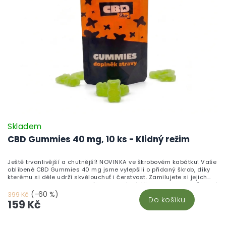
Skladem
CBD Gummies 40 mg, 10 ks - Klidný režim
Ještě trvanlivější a chutnější! NOVINKA ve škrobovém kabátku! Vaše
oblíbené CBD Gummies 40 mg jsme vylepšili o přidaný škrob, díky
kterému si déle udrží skvělouchuť i čerstvost. Zamilujete si jejich
neodolatelnou sladkou chuť a blahodárné účinky kanabinoidů, které
pomáhají zklidnit tělo i mysl. Vyrobeno v České republice z vysoce
(-60 %)
399 Kč
Do košíku
kvalitního CBD izolátu a testováno v nezávislých laboratořích pro
159 Kč
maximální kvalitu a bezpečnost.Chuť, která vydrží. Účinky, které
ucítíte. Kvalita, které můžete věřit.
Z