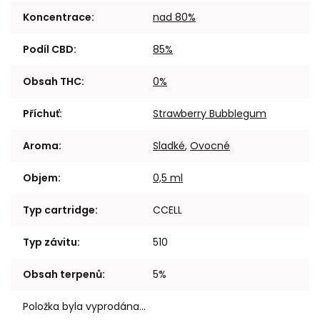
Koncentrace
:
nad 80%
Podíl CBD
:
85%
Obsah THC
:
0%
Příchuť
:
Strawberry Bubblegum
Aroma
:
Sladké
,
Ovocné
Objem
:
0,5 ml
Typ cartridge
:
CCELL
Typ závitu
:
510
Obsah terpenů
:
5%
Položka byla vyprodána…