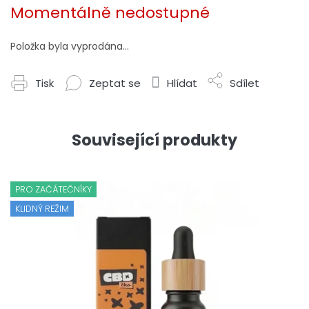
cena:
Momentálně nedostupné
Položka byla vyprodána…
Tisk
Zeptat se
Hlídat
Sdílet
Související produkty
PRO ZAČÁTEČNÍKY
KLIDNÝ REŽIM