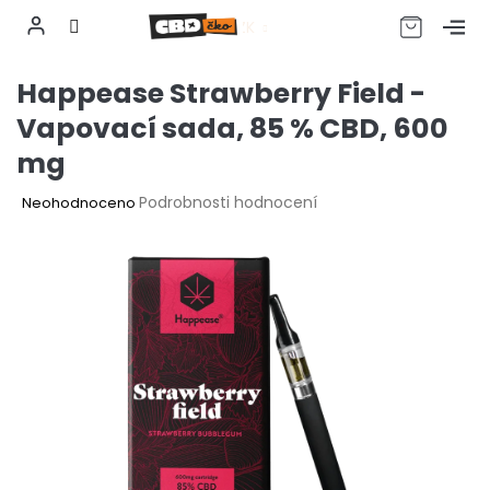
CZK
Přejít
Happease Strawberry Field -
na
obsah
Vapovací sada, 85 % CBD, 600
mg
Průměrné
Podrobnosti hodnocení
Neohodnoceno
hodnocení
produktu
je
0,0
z
5
hvězdiček.