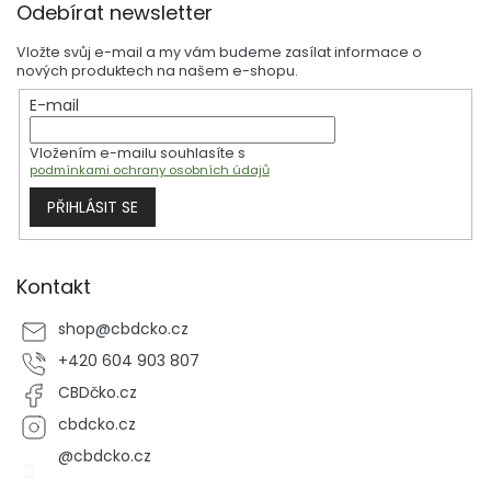
Odebírat newsletter
á
p
Vložte svůj e-mail a my vám budeme zasílat informace o
a
nových produktech na našem e-shopu.
t
E-mail
í
Vložením e-mailu souhlasíte s
podmínkami ochrany osobních údajů
PŘIHLÁSIT SE
Kontakt
shop
@
cbdcko.cz
+420 604 903 807
CBDčko.cz
cbdcko.cz
@cbdcko.cz