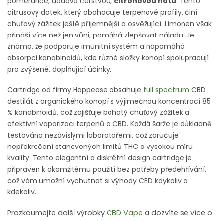
pomeranče, dodává čerstvou,
citronovou notu
. Tento
citrusový dotek, který obohacuje terpenové profily, činí
chuťový zážitek ještě příjemnější a osvěžující. Limonen však
přináší více než jen vůni, pomáhá zlepšovat náladu. Je
známo, že podporuje imunitní systém a napomáhá
absorpci kanabinoidů, kde různé složky konopí spolupracují
pro zvýšené, doplňující účinky.
Cartridge od firmy Happease obsahuje
full spectrum
CBD
destilát z organického konopí s výjimečnou koncentrací 85
% kanabinoidů, což zajišťuje bohatý chuťový zážitek a
efektivní vaporizaci terpenů a CBD. Každá šarže je důkladně
testována nezávislými laboratořemi, což zaručuje
nepřekročení stanovených limitů THC a vysokou míru
kvality. Tento elegantní a diskrétní design cartridge je
připraven k okamžitému použití bez potřeby předehřívání,
což vám umožní vychutnat si výhody CBD kdykoliv a
kdekoliv.
Prozkoumejte další výrobky
CBD Vape
a dozvíte se více o