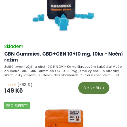
Skladem
CBN Gummies, CBD+CBN 10+10 mg, 10ks - Noční
režim
Ještě trvanlivější a chutnější! NOVINKA ve škrobovém kabátku! Vaše
oblíbené CBD+CBN Gummies OG 10+10 mg jsme vylepšili o přidaný
škrob, díky kterému si déle udrží skvělouchuť i čerstvost. Zamilujete
si jejich neodolatelnou sladkou chuť a blahodárné účinky
kanabinoidů, které pomáhají zklidnit tělo i mysl. Vyrobeno v České
(-63 %)
399 Kč
Do košíku
republice z vysoce kvalitního CBD izolátu a testováno v nezávislých
149 Kč
laboratořích pro maximální kvalitu a bezpečnost.Chuť, která vydrží.
Účinky, které ucítíte. Kvalita, které můžete věřit.
PRO EXPERTY