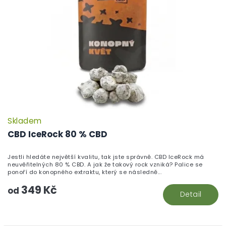
Skladem
P
h
CBD IceRock 80 % CBD
pr
je
Jestli hledáte největší kvalitu, tak jste správně. CBD IceRock má
5,
neuvěřitelných 80 % CBD. A jak že takový rock vzniká? Palice se
z
ponoří do konopného extraktu, který se následně...
5
349 Kč
hv
od
Detail