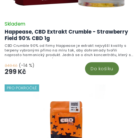
Skladem
Happease, CBD Extrakt Crumble - Strawberry
Field 90% CBD 1g
CBD Crumble 90% od firmy Happease je extrakt nejvyšší kvality s
terpeny vybranými přímo na míru tak, aby dohromady tvořili
naprosto harmonický produkt. Jedná se o druh koncentrátu, který se
podobá většímu krystalu/vosku a není tak tvrdý, jak by se na první
pohled zdálo. Strawberry Field Objevte Strawberry Field, unikátní
(-14 %)
349 Kč
Do košíku
směs s převládajícím terpenem limonenem, který je znám svou
299 Kč
citrusovou vůní s nádechem citronu a pomeranče. V této směsi se
spojují terpeny ze Strawberry Bubblegum a Ghost OG. Název
Strawberry Bubblegum vystihuje vůni zralých jahod a žvýkačky,
přičemž sladká, ovocná vůně připomíná jahodové bonbóny.
PRO POKROČILÉ