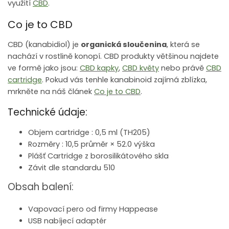
využití
CBD
.
Co je to CBD
CBD (kanabidiol) je
organická sloučenina
, která se
nachází v rostlině konopí. CBD produkty většinou najdete
ve formě jako jsou:
CBD kapky
,
CBD květy
nebo právě
CBD
cartridge
. Pokud vás tenhle kanabinoid zajímá zblízka,
mrkněte na náš článek
Co je to CBD
.
Technické údaje:
Objem cartridge : 0,5 ml (TH205)
Rozměry : 10,5 průměr × 52.0 výška
Plášť Cartridge z borosilikátového skla
Závit dle standardu 510
Obsah balení:
Vapovací pero od firmy Happease
USB nabíjecí adaptér