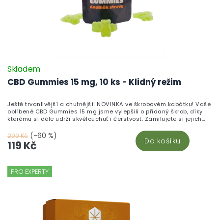
Skladem
CBD Gummies 15 mg, 10 ks - Klidný režim
Ještě trvanlivější a chutnější! NOVINKA ve škrobovém kabátku! Vaše
oblíbené CBD Gummies 15 mg jsme vylepšili o přidaný škrob, díky
kterému si déle udrží skvělouchuť i čerstvost. Zamilujete si jejich
neodolatelnou sladkou chuť a blahodárné účinky kanabinoidů, které
pomáhají zklidnit tělo i mysl. Vyrobeno v České republice z vysoce
(-60 %)
299 Kč
Do košíku
kvalitního CBD izolátu a testováno v nezávislých laboratořích pro
119 Kč
maximální kvalitu a bezpečnost. Chuť, která vydrží. Účinky, které
ucítíte. Kvalita, které můžete věřit.
PRO EXPERTY