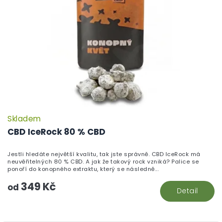
Skladem
P
h
CBD IceRock 80 % CBD
pr
je
Jestli hledáte největší kvalitu, tak jste správně. CBD IceRock má
5,
neuvěřitelných 80 % CBD. A jak že takový rock vzniká? Palice se
z
ponoří do konopného extraktu, který se následně...
5
349 Kč
hv
od
Detail