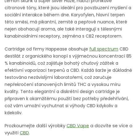
Lemon Skunk a Super Silver Haze, nabízí pronikavé
citronové tóny, které jsou ideální pro povzbuzení myšlení a
sociální interakce během dne. Karyofylen, hlavní terpen
této směsi, má pikantní, zemité a pepřové nuance, které
nejen obohacují aroma, ale také interagují s tělesnými
kanabinoidními receptory, zejména s CB2 receptorem.
Cartridge od firmy Happease obsahuje
full spectrum
CBD
destilát z organického konopí s výjimečnou koncentrací 85
% kanabinoidů, což zajišťuje bohatý chuťový zážitek a
efektivní vaporizaci terpenů a CBD. Každá šarže je důkladně
testována nezávislými laboratořemi, což zaručuje
nepřekročení stanovených limitů THC a vysokou míru
kvality. Tento elegantní a diskrétní design cartridge je
připraven k okamžitému použití bez potřeby předehřívání,
což vám umožní vychutnat si výhody CBD kdykoliv a
kdekoliv.
Prozkoumejte další výrobky
CBD Vape
a dozvíte se více o
využití
CBD
.