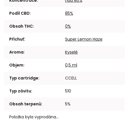
Koncentrace
:
nad 80%
Podíl CBD
:
85%
Obsah THC
:
0%
Příchuť
:
Super Lemon Haze
Aroma
:
Kyselé
Objem
:
0,5 ml
Typ cartridge
:
CCELL
Typ závitu
:
510
Obsah terpenů
:
5%
Položka byla vyprodána…