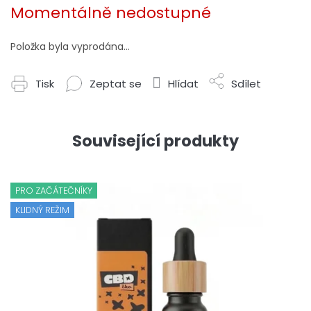
cena:
Momentálně nedostupné
Položka byla vyprodána…
Tisk
Zeptat se
Hlídat
Sdílet
Související produkty
PRO ZAČÁTEČNÍKY
KLIDNÝ REŽIM