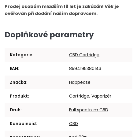
Prodej osobám mladším 18 let je zakázán! Věk je
ověřován při dodání naším dopravcem.
Doplňkové parametry
Kategorie
:
CBD Cartridge
EAN
:
8594195380143
Značka
:
Happease
Produkt
:
Cartridge
,
Vaporizér
Druh
:
Full spectrum CBD
Kanabinoid
:
CBD