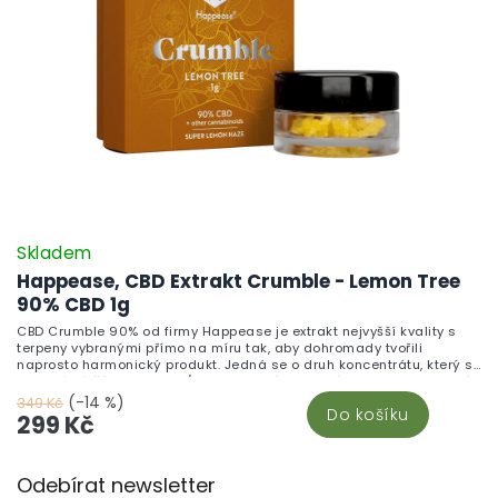
Skladem
Happease, CBD Extrakt Crumble - Lemon Tree
90% CBD 1g
CBD Crumble 90% od firmy Happease je extrakt nejvyšší kvality s
terpeny vybranými přímo na míru tak, aby dohromady tvořili
naprosto harmonický produkt. Jedná se o druh koncentrátu, který se
podobá většímu krystalu/vosku a není tak tvrdý, jak by se na první
pohled zdálo. Lemon Tree Objevte osvěžující závan se směsí
(-14 %)
349 Kč
Do košíku
Lemon Tree. Super Lemon Haze sativa-dominantní hybrid, vytvořený
299 Kč
křížením Lemon Skunk a Super Silver Haze, nabízí pronikavé
citronové tóny. Karyofylen, hlavní terpen této směsi, má pikantní,
Z
zemité a pepřové nuance, které nejen obohacují aroma, ale také
Odebírat newsletter
interagují s tělesnými kanabinoidními receptory, zejména s CB2
á