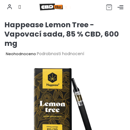
CZK
Přejít
Happease Lemon Tree -
na
obsah
Vapovací sada, 85 % CBD, 600
mg
Průměrné
Podrobnosti hodnocení
Neohodnoceno
hodnocení
produktu
je
0,0
z
5
hvězdiček.