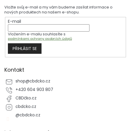
receptorem.
p
Vložte svůj e-mail a my vám budeme zasílat informace o
a
nových produktech na našem e-shopu.
t
E-mail
í
Vložením e-mailu souhlasíte s
podmínkami ochrany osobních údajů
PŘIHLÁSIT SE
Kontakt
shop
@
cbdcko.cz
+420 604 903 807
CBDčko.cz
cbdcko.cz
@cbdcko.cz