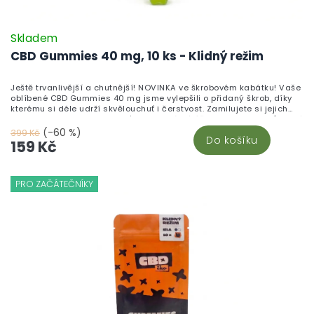
Skladem
CBD Gummies 40 mg, 10 ks - Klidný režim
Ještě trvanlivější a chutnější! NOVINKA ve škrobovém kabátku! Vaše
oblíbené CBD Gummies 40 mg jsme vylepšili o přidaný škrob, díky
kterému si déle udrží skvělouchuť i čerstvost. Zamilujete si jejich
neodolatelnou sladkou chuť a blahodárné účinky kanabinoidů, které
pomáhají zklidnit tělo i mysl. Vyrobeno v České republice z vysoce
(-60 %)
399 Kč
Do košíku
kvalitního CBD izolátu a testováno v nezávislých laboratořích pro
159 Kč
maximální kvalitu a bezpečnost.Chuť, která vydrží. Účinky, které
ucítíte. Kvalita, které můžete věřit.
PRO ZAČÁTEČNÍKY