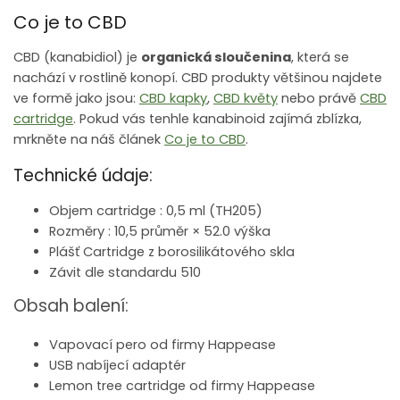
Co je to CBD
CBD (kanabidiol) je
organická sloučenina
, která se
nachází v rostlině konopí. CBD produkty většinou najdete
ve formě jako jsou:
CBD kapky
,
CBD květy
nebo právě
CBD
cartridge
. Pokud vás tenhle kanabinoid zajímá zblízka,
mrkněte na náš článek
Co je to CBD
.
Technické údaje:
Objem cartridge : 0,5 ml (TH205)
Rozměry : 10,5 průměr × 52.0 výška
Plášť Cartridge z borosilikátového skla
Závit dle standardu 510
Obsah balení:
Vapovací pero od firmy Happease
USB nabíjecí adaptér
Lemon tree cartridge od firmy Happease