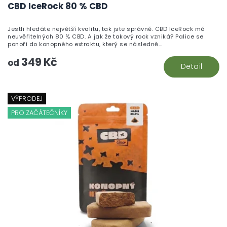
h
CBD IceRock 80 % CBD
pr
je
Jestli hledáte největší kvalitu, tak jste správně. CBD IceRock má
5,
neuvěřitelných 80 % CBD. A jak že takový rock vzniká? Palice se
z
ponoří do konopného extraktu, který se následně...
5
349 Kč
hv
od
Detail
VÝPRODEJ
PRO ZAČÁTEČNÍKY