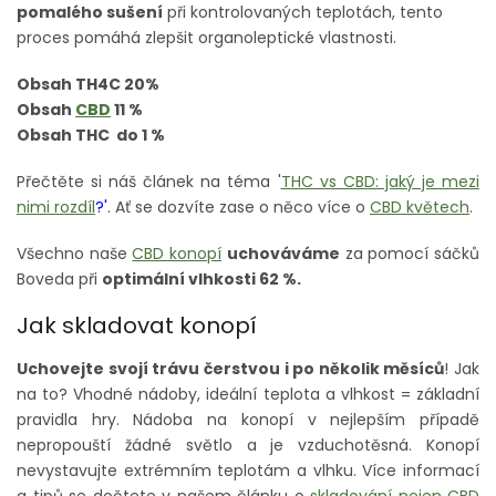
pomalého sušení
při kontrolovaných teplotách, tento
proces pomáhá zlepšit organoleptické vlastnosti.
Obsah TH4C 20%
Obsah
CBD
11 %
Obsah THC do 1 %
Přečtěte si náš článek na téma '
THC vs CBD: jaký je mezi
nimi rozdíl
?'
. Ať se dozvíte zase o něco více o
CBD květech
.
Všechno naše
CBD konopí
uchováváme
za pomocí sáčků
Boveda při
optimální vlhkosti 62 %.
Jak skladovat konopí
Uchovejte svojí trávu čerstvou i po několik měsíců
! Jak
na to? Vhodné nádoby, ideální teplota a vlhkost = základní
pravidla hry. Nádoba na konopí v nejlepším případě
nepropouští žádné světlo a je vzduchotěsná. Konopí
nevystavujte extrémním teplotám a vlhku. Více informací
a tipů se dočtete v našem článku o
skladování nejen CBD