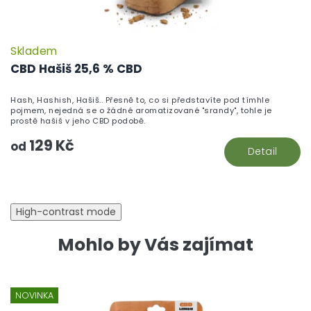
Skladem
P
h
CBD Hašiš 25,6 % CBD
pr
je
Hash, Hashish, Hašiš.. Přesně to, co si představíte pod tímhle
5,
pojmem, nejedná se o žádné aromatizované "srandy", tohle je
z
prostě hašiš v jeho CBD podobě.
5
129 Kč
hv
od
Detail
High-contrast mode
Mohlo by Vás zajímat
NOVINKA