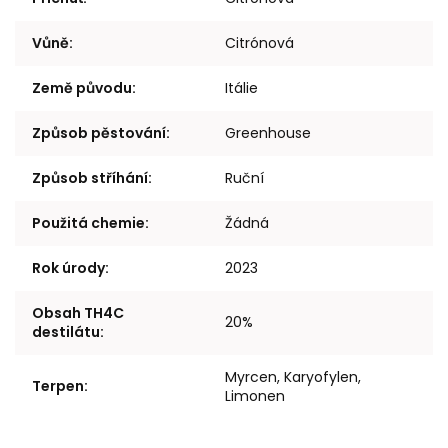
Vůně
:
Citrónová
Země původu
:
Itálie
Způsob pěstování
:
Greenhouse
Způsob stříhání
:
Ruční
Použitá chemie
:
Žádná
Rok úrody
:
2023
Obsah TH4C
20%
destilátu
:
Myrcen, Karyofylen,
Terpen
:
Limonen