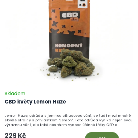
Skladem
CBD květy Lemon Haze
Lemon Haze, odrůda s jemnou citrusovou vůní, se řadí mezi mnohé
skvělé strainy s přívlastkem "Lemon". Tato odrůda vyniká nejen svou
výraznou vůní, ale také obsahem vysoce účinné látky CBD a
terpenů.
229 Kč