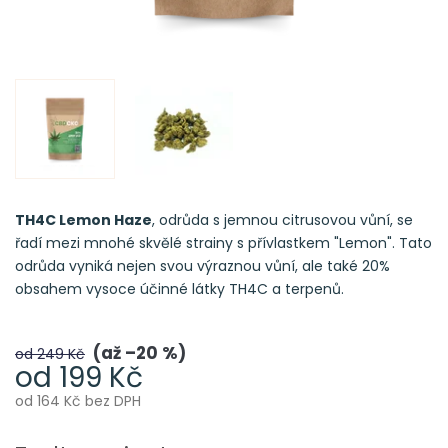
TH4C Lemon Haze
, odrůda s jemnou citrusovou vůní, se
řadí mezi mnohé skvělé strainy s přívlastkem "Lemon". Tato
odrůda vyniká nejen svou výraznou vůní, ale také 20%
obsahem vysoce účinné látky TH4C a terpenů.
až –20 %
od 249 Kč
od
199 Kč
od
164 Kč
bez DPH
Měrná
cena: