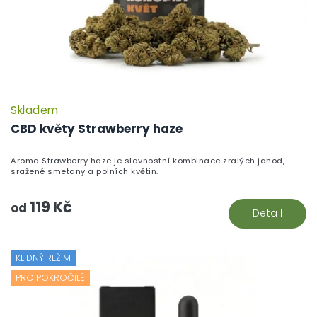
Skladem
CBD květy Strawberry haze
Aroma Strawberry haze je slavnostní kombinace zralých jahod,
sražené smetany a polních květin.
119 Kč
od
Detail
KLIDNÝ REŽIM
PRO POKROČILÉ