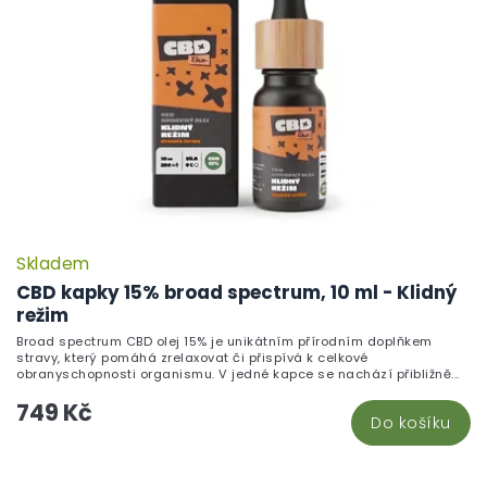
Skladem
P
h
CBD kapky 15% broad spectrum, 10 ml - Klidný
pr
režim
je
Broad spectrum CBD olej 15% je unikátním přírodním doplňkem
5,
stravy, který pomáhá zrelaxovat či přispívá k celkové
z
obranyschopnosti organismu. V jedné kapce se nachází přibližně...
5
749 Kč
hv
Do košíku