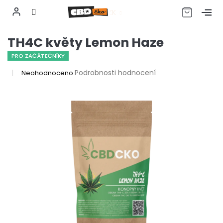
CZK
Přejít
TH4C květy Lemon Haze
na
obsah
PRO ZAČÁTEČNÍKY
Průměrné
Podrobnosti hodnocení
Neohodnoceno
hodnocení
produktu
je
0,0
z
5
hvězdiček.