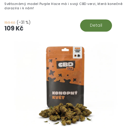
Světoznámý model Purple Haze má i svoji CBD verzi, která konečně
dorazila i k nám!
(-31 %)
159 Kč
Detail
109 Kč