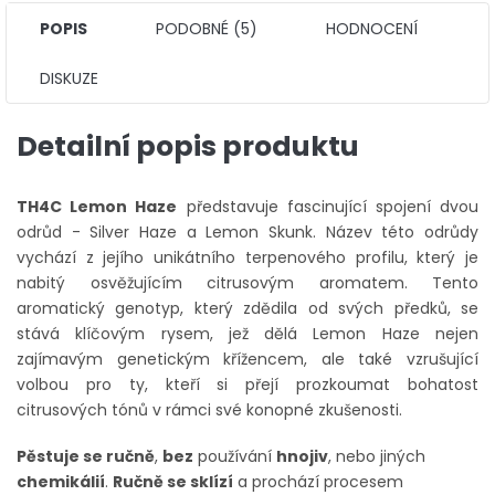
POPIS
PODOBNÉ (5)
HODNOCENÍ
DISKUZE
Detailní popis produktu
TH4C Lemon Haze
představuje fascinující spojení dvou
odrůd - Silver Haze a Lemon Skunk. Název této odrůdy
vychází z jejího unikátního terpenového profilu, který je
nabitý osvěžujícím citrusovým aromatem. Tento
aromatický genotyp, který zdědila od svých předků, se
stává klíčovým rysem, jež dělá Lemon Haze nejen
zajímavým genetickým křížencem, ale také vzrušující
volbou pro ty, kteří si přejí prozkoumat bohatost
citrusových tónů v rámci své konopné zkušenosti.
Pěstuje se ručně
,
bez
používání
hnojiv
, nebo jiných
chemikálií
.
Ručně se sklízí
a prochází procesem