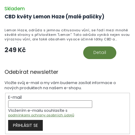
Skladem
CBD květy Lemon Haze (malé paličky)
Lemon Haze, odrůda s jemnou citrusovou vůní, se řadí mezi mnohé
skvělé strainy s přívlastkem "Lemon". Tato odrůda vyniká nejen svou
výraznou vůní, ale také obsahem vysoce účinné látky CBD a
terpenů.
249 Kč
Detail
Z
Odebírat newsletter
á
p
Vložte svůj e-mail a my vám budeme zasílat informace o
a
nových produktech na našem e-shopu.
t
E-mail
í
Vložením e-mailu souhlasíte s
podmínkami ochrany osobních údajů
PŘIHLÁSIT SE