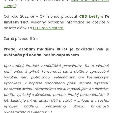
konopí
!
Od roku 2022 se v ČR mohou prodávat
CBD květy
s 1%
limitem THC
. Všechny potřebné informace se dozvíte v
našem článku o
CBD za volantem
.
Země původu: Itálie
Prodej osobám mladším 18 let je zakázán! Věk je
ověřován při dodání naším dopravcem.
Upozornění: Produkt zemědělské prvovýroby. Tento výrobek
není určen k přímé konzumaci, ale k dalšímu zpracování.
Výrobek není potravinou, veterinárním ani kosmetickým
výrobkem. V případě náhodného požití věnujte zvýšenou
pozornost svému zdravotnímu stavu a pociťujete-li subjektivní
obtíže, vyhledejte lékařskou pomoc. Prodej pouze starším 18
let. Skladujte mimo dosah dětí a zvířat, v chladu a v suchu;
výrobek podléhá přirozenému úbytku hmotnosti.
Vypěstováno a sklizeno v EU.