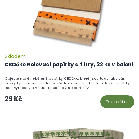
Skladem
P
h
CBDčko Rolovací papírky a filtry, 32 ks v balení
pr
je
Objevte nové nebělené papírky CBDčko, které jsou tady, aby vám
5,
poskytly nezapomenutelný zážitek z balení i kouření. Naše papírky
z
jsou vyrobeny s vášní a péčí, což se odráží v...
5
29 Kč
hv
Do košíku