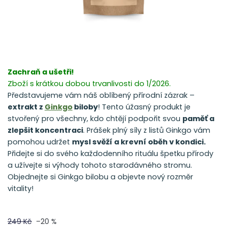
Zachraň a ušetři!
Zboží s krátkou dobou trvanlivosti do 1/2026.
Představujeme vám náš oblíbený přírodní zázrak –
extrakt z
Ginkgo
biloby
! Tento úžasný produkt je
stvořený pro všechny, kdo chtějí podpořit svou
paměť a
zlepšit koncentraci
. Prášek plný síly z listů Ginkgo vám
pomohou udržet
mysl svěží a krevní oběh v kondici.
Přidejte si do svého každodenního rituálu špetku přírody
a užívejte si výhody tohoto starodávného stromu.
Objednejte si Ginkgo bilobu a objevte nový rozměr
vitality!
249 Kč
–20 %