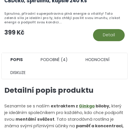
CBDčko, Spirulina, kapsle 240 Ks
Spirulina, přírodní superpotravina plná energie a vitality! Tato
zelená síla je ideální pro ty, kdo chtějí posílit svou imunitu, získat
energii a podpořit svou kondici....
399 Kč
Detail
POPIS
PODOBNÉ (4)
HODNOCENÍ
DISKUZE
Detailní popis produktu
Seznamte se s naším
extraktem z
Ginkgo
biloby,
který
je ideálním společníkem pro každého, kdo chce podpořit
svou
mentální svěžest
. Tato starodávná rostlina je
známa svými příznivými účinky na
paměť a koncentraci,