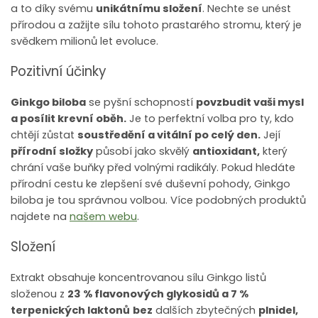
a to díky svému
unikátnímu složení
. Nechte se unést
přírodou a zažijte sílu tohoto prastarého stromu, který je
svědkem milionů let evoluce.
Pozitivní účinky
Ginkgo biloba
se pyšní schopností
povzbudit vaši mysl
a posílit krevní oběh.
Je to perfektní volba pro ty, kdo
chtějí zůstat
soustředění a vitální po celý den.
Její
přírodní složky
působí jako skvělý
antioxidant,
který
chrání vaše buňky před volnými radikály. Pokud hledáte
přírodní cestu ke zlepšení své duševní pohody, Ginkgo
biloba je tou správnou volbou. Více podobných produktů
najdete na
našem webu
.
Složení
Extrakt obsahuje koncentrovanou sílu Ginkgo listů
složenou z
23 % flavonových glykosidů a 7 %
terpenických laktonů
bez
dalších zbytečných
plnidel,