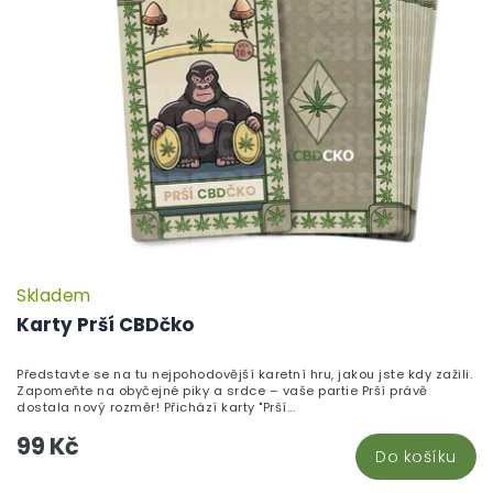
Skladem
P
h
Karty Prší CBDčko
pr
je
Představte se na tu nejpohodovější karetní hru, jakou jste kdy zažili.
5,
Zapomeňte na obyčejné piky a srdce – vaše partie Prší právě
z
dostala nový rozměr! Přichází karty "Prší...
5
99 Kč
hv
Do košíku