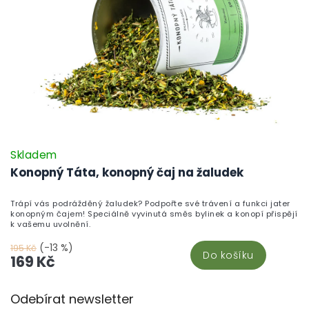
Skladem
Konopný Táta, konopný čaj na žaludek
Trápí vás podrážděný žaludek? Podpořte své trávení a funkci jater
konopným čajem! Speciálně vyvinutá směs bylinek a konopí přispějí
k vašemu uvolnění.
(-13 %)
195 Kč
Do košíku
169 Kč
Z
Odebírat newsletter
á