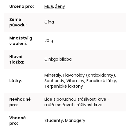
Určeno pro
:
Muži
,
Ženy
Země
Čína
původu
:
Množství g
20 g
v balení
:
Hlavní
Ginkgo biloba
složka
:
Minerály, Flavonoidy (antioxidanty),
Látky
:
Sacharidy, Vitaminy, Fenolické látky,
Terpenické laktony
Nevhodné
Lidé s poruchou srážlivosti krve -
pro
:
může snižovat srážlivost krve
Vhodné
Studenty, Managery
pro
: