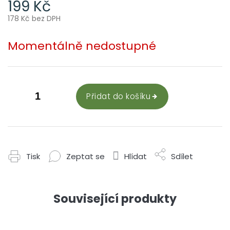
199 Kč
178 Kč bez DPH
Měrná
cena:
Momentálně nedostupné
Přidat do košíku
Tisk
Zeptat se
Hlídat
Sdílet
Související produkty