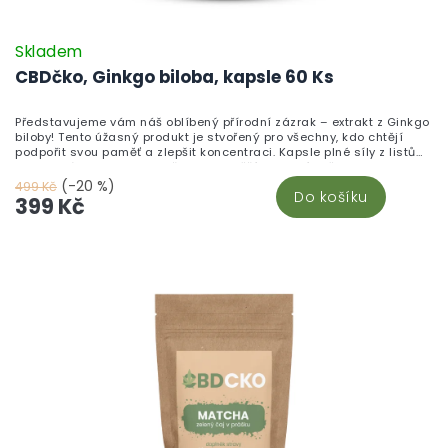
Skladem
CBDčko, Ginkgo biloba, kapsle 60 Ks
Představujeme vám náš oblíbený přírodní zázrak – extrakt z Ginkgo
biloby! Tento úžasný produkt je stvořený pro všechny, kdo chtějí
podpořit svou paměť a zlepšit koncentraci. Kapsle plné síly z listů
Ginkgo vám pomohou udržet mysl svěží a krevní oběh v kondici.
Přidejte si do svého každodenního rituálu špetku přírody a užívejte
(-20 %)
499 Kč
Do košíku
si výhody tohoto starodávného stromu. Objednejte si Ginkgo bilobu
399 Kč
a objevte nový rozměr vitality!