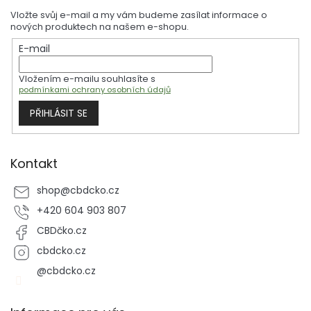
p
Vložte svůj e-mail a my vám budeme zasílat informace o
a
nových produktech na našem e-shopu.
t
E-mail
í
Vložením e-mailu souhlasíte s
podmínkami ochrany osobních údajů
PŘIHLÁSIT SE
Kontakt
shop
@
cbdcko.cz
+420 604 903 807
CBDčko.cz
cbdcko.cz
@cbdcko.cz