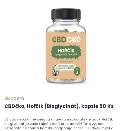
Skladem
CBDčko, Hořčík (Bisglycinát), kapsle 90 Ks
Už vás nebaví nekonečná únava a nedostatek elánu? Hořčík
bisglycinát je vaše tajná zbraň proti únavě! Tato vysoce
vstřebatelná forma hořčíku podporuje energii, klidnou mysl a...