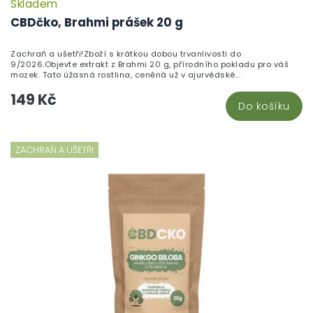
Skladem
CBDčko, Brahmi prášek 20 g
Zachraň a ušetři!Zboží s krátkou dobou trvanlivosti do
9/2026.Objevte extrakt z Brahmi 20 g, přírodního pokladu pro váš
mozek. Tato úžasná rostlina, ceněná už v ajurvédské...
149 Kč
Do košíku
ZACHRAŇ A UŠETŘI