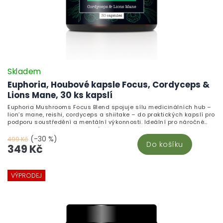
Skladem
Euphoria, Houbové kapsle Focus, Cordyceps &
Lions Mane, 30 ks kapslí
Euphoria Mushrooms Focus Blend spojuje sílu medicinálních hub –
lion’s mane, reishi, cordyceps a shiitake – do praktických kapslí pro
podporu soustředění a mentální výkonnosti. Ideální pro náročné
dny v práci, při studiu nebo tvůrčí práci. Skvěle zapadne do zdravé
životosprávy vedle dalších bylinek a hub a chytrých doplků stravy.
(-30 %)
499 Kč
Do košíku
349 Kč
VÝPRODEJ