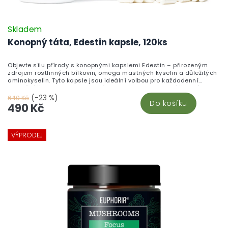
Skladem
Konopný táta, Edestin kapsle, 120ks
Objevte sílu přírody s konopnými kapslemi Edestin – přirozeným
zdrojem rostlinných bílkovin, omega mastných kyselin a důležitých
aminokyselin. Tyto kapsle jsou ideální volbou pro každodenní
doplnění živin, podporu rovnováhy organismu a aktivní životní styl.
Bez THC, bez zbytečných přísad – čisté, kvalitní a praktické konopí v
(-23 %)
640 Kč
Do košíku
každé kapsli.
490 Kč
VÝPRODEJ