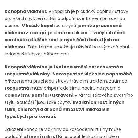
Konopná vláknina
v kapslích je praktický doplněk stravy
pro všechny, kteří chtějí podpořit své trávení přirozenou
cestou.
V každé kapsli
se ukrývá
jemně zpracovaná
vláknina z konopí
, pocházející hlavně z
vnějších částí
semínek a dalších rostlinných částí bohatých na
vlákninu.
Tato forma umožňuje užívání bez výrazné chuti,
jednoduše kdykoli během dne.
Konopná vláknina je tvořena směsí nerozpustné a
rozpustné vlákniny.
Nerozpustná vláknina
napomáhá
přirozenému průchodu stravy trávicím traktem, zatímco
rozpustná
může přispět k delšímu pocitu nasycení a
celkovému komfortu trávení
v rámci zdravého životního
stylu. Součástí jsou také zbytky
kvalitních rostlinných
tuků, chlorofyl a drobná množství mikroživin
typických pro konopí.
Zařazení konopné vlákniny do každodenní rutiny může
podpořit
střevní mikroflóru
, pocit lehkosti po jídle a