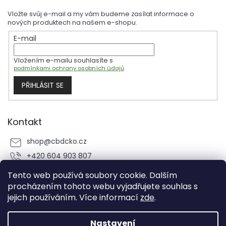
p
Vložte svůj e-mail a my vám budeme zasílat informace o
a
nových produktech na našem e-shopu.
t
E-mail
í
Vložením e-mailu souhlasíte s
podmínkami ochrany osobních údajů
PŘIHLÁSIT SE
Kontakt
shop
@
cbdcko.cz
+420 604 903 807
CBDčko.cz
Tento web používá soubory cookie. Dalším
cbdcko.cz
procházením tohoto webu vyjadřujete souhlas s
jejich používáním. Více informací
zde
.
@cbdcko.cz
Nastavení