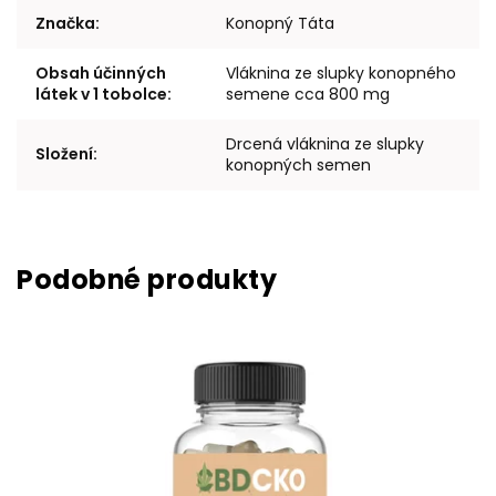
Značka
:
Konopný Táta
Obsah účinných
Vláknina ze slupky konopného
látek v 1 tobolce
:
semene cca 800 mg
Drcená vláknina ze slupky
Složení
:
konopných semen