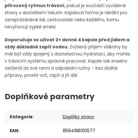
přirozený rytmus trávení
, pokud je součástí vyvážené
stravy s dostatkem tekutin. Kapslová forma je ideální pro
zaneprázdněné lidi, cestovatele nebo každého, komu
nevyhovují sypké směsi.
Doporučuje se užívat 2× denně 4 kapsle před jídlem a
vždy důkladně zapít vodou
. Zvýšený příjem vlákniny by
měl být vždy spojený s dostatečnou hydratací, aby mohla
v trávicím systému správně pracovat. Kapsle tak snadno
začleníš do své ranní a odpolední rutiny – bez složité
přípravy, prostě vzít, zapít a jít dál.
Doplňkové parametry
Kategorie
:
Doplňky stravy
EAN
:
8594188310577