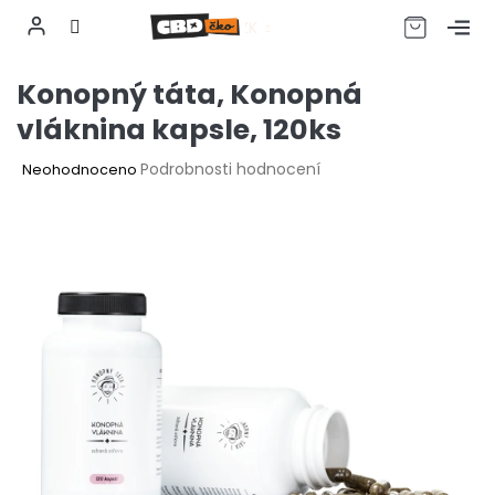
CZK
Přejít
Konopný táta, Konopná
na
obsah
vláknina kapsle, 120ks
Průměrné
Podrobnosti hodnocení
Neohodnoceno
hodnocení
produktu
je
0,0
z
5
hvězdiček.