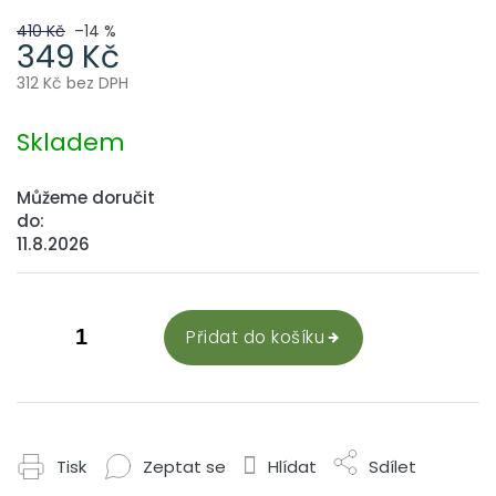
410 Kč
–14 %
349 Kč
312 Kč bez DPH
Měrná
cena:
Skladem
Můžeme doručit
do:
11.8.2026
Přidat do košíku
Tisk
Zeptat se
Hlídat
Sdílet