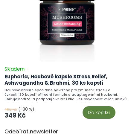
Skladem
Euphoria, Houbové kapsle Stress Relief,
Ashwagandha & Brahmi, 30 ks kapslí
Houbové kapsle speciálně navržené pro zmírnění stresu a
úzkosti. 30 kapslí přírodní formule s adaptogenními houbami.
Snižuje kortizol a podporuje vnitřní klid. Bez psychoaktivních účinků.
Přírodní složení vhodné pro dlouhodobé užívání. Ideální doplněk
stravy pro stresovaný každodenní život.
(-30 %)
499 Kč
Do košíku
349 Kč
Z
Odebírat newsletter
á