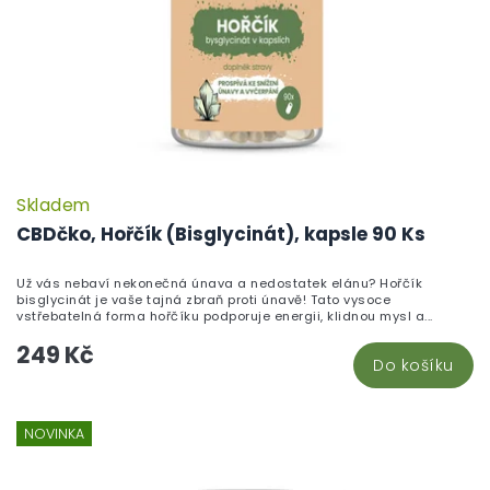
Skladem
CBDčko, Hořčík (Bisglycinát), kapsle 90 Ks
Už vás nebaví nekonečná únava a nedostatek elánu? Hořčík
bisglycinát je vaše tajná zbraň proti únavě! Tato vysoce
vstřebatelná forma hořčíku podporuje energii, klidnou mysl a...
249 Kč
Do košíku
NOVINKA