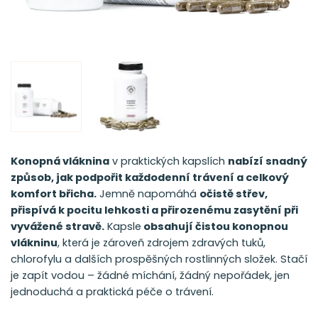
Konopná vláknina
v praktických kapslích
nabízí snadný
způsob, jak podpořit každodenní trávení a celkový
komfort břicha.
Jemně napomáhá
očistě střev,
přispívá k pocitu lehkosti a přirozenému zasytění při
vyvážené stravě.
Kapsle
obsahují čistou konopnou
vlákninu
, která je zároveň zdrojem zdravých tuků,
chlorofylu a dalších prospěšných rostlinných složek. Stačí
je zapít vodou – žádné míchání, žádný nepořádek, jen
jednoduchá a praktická péče o trávení.