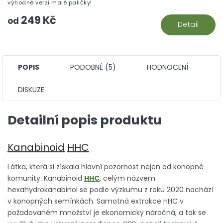
z
výhodné verzi malé paličky!
5
249 Kč
hv
od
Detail
POPIS
PODOBNÉ (5)
HODNOCENÍ
DISKUZE
Detailní popis produktu
Kanabinoid
HHC
Látka, která si získala hlavní pozornost nejen od konopné
komunity. Kanabinoid
HHC
, celým názvem
hexahydrokanabinol se podle výzkumu z roku 2020 nachází
v konopných semínkách. Samotná extrakce HHC v
požadovaném množství je ekonomicky náročná, a tak se