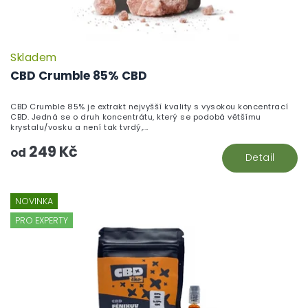
Skladem
CBD Crumble 85% CBD
CBD Crumble 85% je extrakt nejvyšší kvality s vysokou koncentrací
CBD. Jedná se o druh koncentrátu, který se podobá většímu
krystalu/vosku a není tak tvrdý,...
249 Kč
od
Detail
NOVINKA
PRO EXPERTY