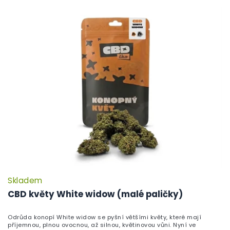
Skladem
P
h
CBD květy White widow (malé paličky)
pr
je
Odrůda konopí White widow se pyšní většími květy, které mají
5,
příjemnou, plnou ovocnou, až silnou, květinovou vůni. Nyní ve