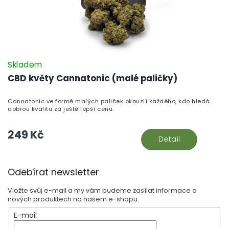
Skladem
CBD květy Cannatonic (malé paličky)
Cannatonic ve formě malých paliček okouzlí každého, kdo hledá
dobrou kvalitu za ještě lepší cenu.
249 Kč
Detail
Z
Odebírat newsletter
á
p
Vložte svůj e-mail a my vám budeme zasílat informace o
a
nových produktech na našem e-shopu.
t
E-mail
í