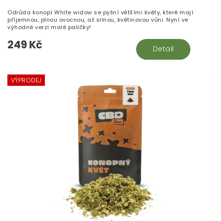
Odrůda konopí White widow se pyšní většími květy, které mají
příjemnou, plnou ovocnou, až silnou, květinovou vůni. Nyní ve
výhodné verzi malé paličky!
249 Kč
Detail
VÝPRODEJ