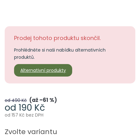
Prodej tohoto produktu skončil.
Prohlédněte si naši nabídku alternativních
produktů.
Alternativní produkty
až –61 %
od 490 Kč
od
190 Kč
od
157 Kč
bez DPH
Měrná
cena:
Zvolte variantu