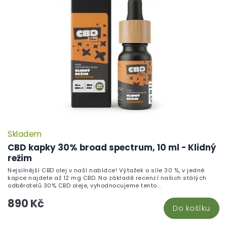
Skladem
P
h
CBD kapky 30% broad spectrum, 10 ml - Klidný
pr
režim
je
Nejsilnější CBD olej v naší nabídce! Výtažek o síle 30 %, v jedné
5,
kapce najdete až 12 mg CBD. Na základě recenzí našich stálých
z
odběratelů 30% CBD oleje, vyhodnocujeme tento...
5
890 Kč
hv
Do košíku