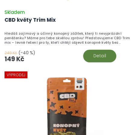
Skladem
CBD květy Trim Mix
Hledáš zajímavý a účinný konopný zážitek, který ti nevyprázdní
peněženku? Máme pro tebe skvělou zprávu! Představujeme CBD Trim
mix – levné řešení pro ty, kteří chtějí objevit konopné květy bez
zbytečného přepychu.
(-40 %)
249 Kč
Detail
149 Kč
VÝPRODEJ