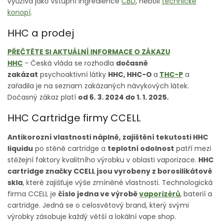
využívá jako vstupní ingredience
CBD
, neboli
technické
konopí
.
HHC a prodej
PŘEČTĚTE SI AKTUÁLNÍ INFORMACE O ZÁKAZU
HHC
- Česká vláda se rozhodla
dočasně
zakázat
psychoaktivní látky
HHC, HHC-O
a
THC-P
a
zařadila je na seznam zakázaných návykových látek.
Dočasný zákaz platí
od 6. 3. 2024 do 1. 1. 2025.
HHC Cartridge firmy CCELL
Antikorozní vlastnosti náplně, zajištění tekutosti HHC
liquidu
po stěně cartridge a
teplotní odolnost
patří mezi
stěžejní faktory kvalitního výrobku v oblasti vaporizace.
HHC
cartridge značky CCELL jsou vyrobeny z borosilikátové
skla
, které zajišťuje výše zmíněné vlastnosti. Technologická
firma CCELL je
číslo jedna ve výrobě
vaporizérů
, baterií a
cartridge. Jedná se o celosvětový brand, který svými
výrobky zásobuje každý větší a lokální vape shop.