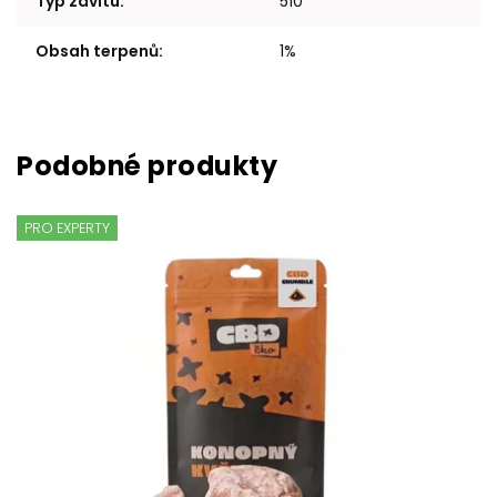
Typ závitu
:
510
Obsah terpenů
:
1%
PRO EXPERTY