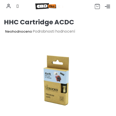
CZK
Přejít
HHC Cartridge ACDC
na
obsah
Průměrné
Podrobnosti hodnocení
Neohodnoceno
hodnocení
produktu
je
0,0
z
5
hvězdiček.