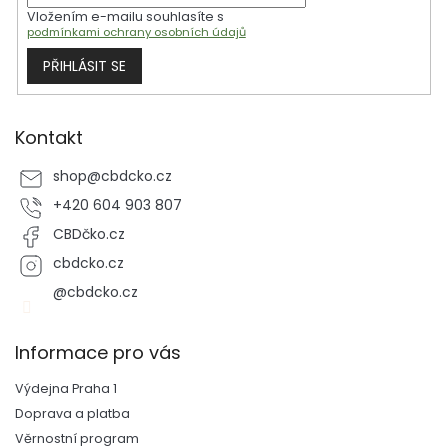
Vložením e-mailu souhlasíte s
podmínkami ochrany osobních údajů
PŘIHLÁSIT SE
Kontakt
shop
@
cbdcko.cz
+420 604 903 807
CBDčko.cz
cbdcko.cz
@cbdcko.cz
Informace pro vás
Výdejna Praha 1
Doprava a platba
Věrnostní program