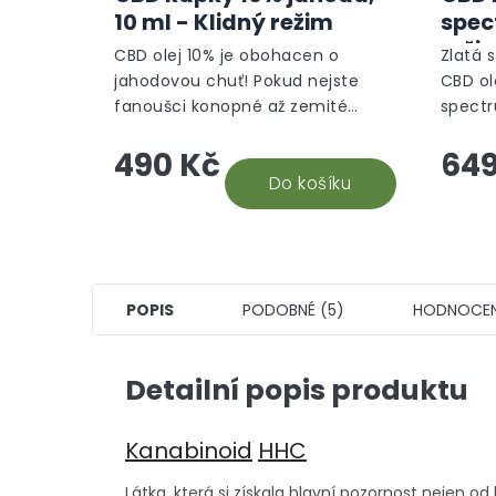
produktu
10 ml - Klidný režim
spec
je
reži
5,0
CBD olej 10% je obohacen o
Zlatá s
z
jahodovou chuť! Pokud nejste
CBD ol
5
fanoušci konopné až zemité
spectr
hvězdiček.
chutě CBD olejů, tak tenhle
Nejuni
490 Kč
649
organicky ochucený doplněk
stravy
stravy vám nejen zachutná, ale i...
Do košíku
pomůže
POPIS
PODOBNÉ (5)
HODNOCEN
Detailní popis produktu
Kanabinoid
HHC
Látka, která si získala hlavní pozornost nejen 