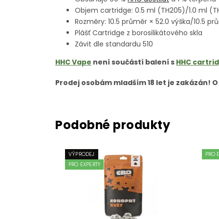
Objem cartridge: 0.5 ml (TH205)/1.0 ml (T
Rozměry: 10.5 průměr × 52.0 výška/10.5 p
Plášť Cartridge z borosilikátového skla
Závit dle standardu 510
HHC Vape
není součástí balení s
HHC cartri
Prodej osobám mladším 18 let je zakázán! O
VÝPRODEJ
PRO 
PRO EXPERTY