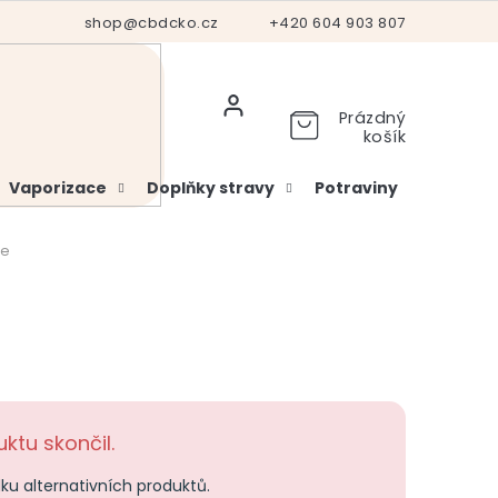
Hodnocení obchodu
shop@cbdcko.cz
Vrácení a reklamace
+420 604 903 807
Ověření věku
Prázdný
košík
Vaporizace
Doplňky stravy
Potraviny
Kosme
le
ktu skončil.
dku alternativních produktů.