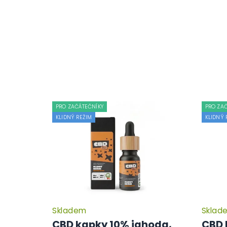
PRO ZAČÁTEČNÍKY
PRO ZA
KLIDNÝ REŽIM
KLIDNÝ 
Skladem
Sklad
Průměrné
hodnocení
CBD kapky 10% jahoda,
CBD 