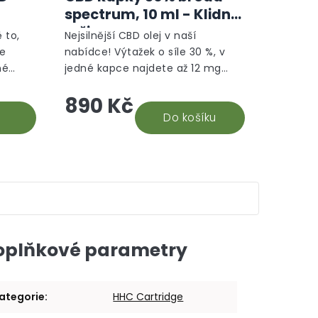
produktu
produktu
spectrum, 10 ml - Klidný
je
je
režim
5,0
5,0
 to,
Nejsilnější CBD olej v naší
z
z
le
nabídce! Výtažek o síle 30 %, v
5
5
né
jedné kapce najdete až 12 mg
hvězdiček.
hvězdiček.
hle je
CBD. Na základě recenzí našich
890 Kč
době.
stálých odběratelů 30% CBD oleje,
vyhodnocujeme tento...
Do košíku
oplňkové parametry
ategorie
:
HHC Cartridge