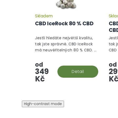
Skladem
Skl
Průměrné
hodnocení
CBD IceRock 80 % CBD
CB
produktu
CB
je
5,0
Jestli hledáte největší kvalitu,
Jestl
z
tak jste správně. CBD IceRock
tak 
5
má neuvěřitelných 80 % CBD. A
CBD 
hvězdiček.
jak že takový rock vzniká? Palice
neuv
se ponoří do konopného
od
od
extraktu, který se následně...
349
29
Detail
Kč
K
High-contrast mode