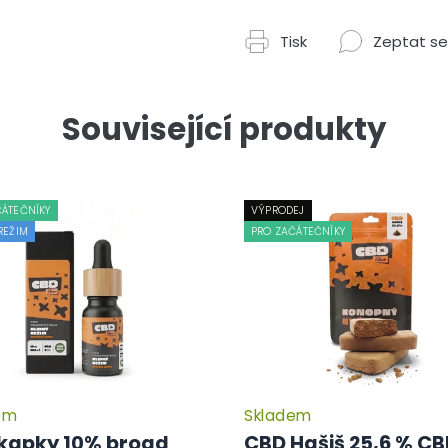
Tisk
Zeptat se
Související produkty
ČÁTEČNÍKY
VÝPRODEJ
REŽIM
PRO ZAČÁTEČNÍKY
em
Skladem
kapky 10% broad
CBD Hašiš 25,6 % C