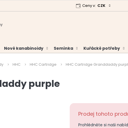
Ceny v:
CZK
 program
Garance vrácení peněz
Analýzy a certifikáty
Nové kanabinoidy
Semínka
Kuřácké potřeby
dy
HHC
HHC Cartridge
HHC Cartridge Granddaddy purp
daddy purple
Prodej tohoto produ
Prohlédněte si naši nabí