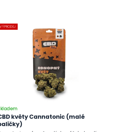
VÝPRODEJ
Skladem
CBD květy Cannatonic (malé
paličky)