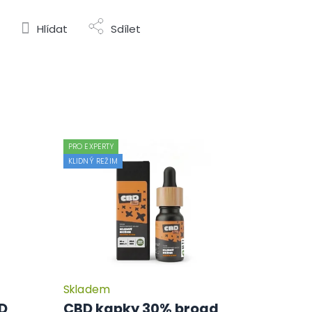
Hlídat
Sdílet
PRO EXPERTY
KLIDNÝ REŽIM
Skladem
Průměrné
Průměrné
hodnocení
hodnocení
BD
CBD kapky 30% broad