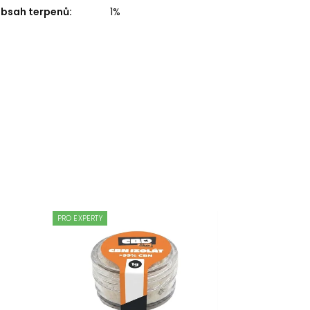
bsah terpenů
:
1%
PRO EXPERTY