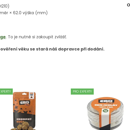
O
H210)
růměr × 62.0 výška (mm)
dge
. To je nutné si zakoupit zvlášť.
 ověření věku se stará náš dopravce při dodání.
EXPERTY
PRO EXPERTY