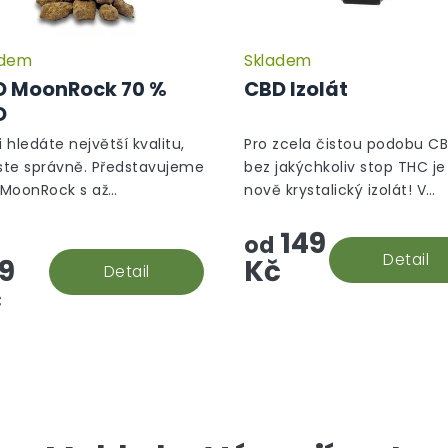
adem
Skladem
Průměrné
hodnocení
D MoonRock 70 %
CBD Izolát
produktu
D
je
5,0
i hledáte největší kvalitu,
Pro zcela čistou podobu C
z
jste správně. Představujeme
bez jakýchkoliv stop THC je
5
MoonRock s až
nově krystalický izolát! V
hvězdiček.
ěřitelnými 70 % CBD.
souladu s evropskými
149
směrnicemi je jeho izolace
od
prováděna s maximální péč
Detail
9
Kč
Detail
vám se tak do...
č