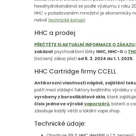
hexahydrokanabinol se podle výzkumu z roku 
HHC v požadovaném množství je ekonomicky nár
neboli
technické konopí
.
HHC a prodej
PŘEČTĚTE SI AKTUÁLNÍ INFORMACE O ZÁKAZU
zakázat
psychoaktivní látky
HHC, HHC-O
a
TH
Dočasný zákaz platí
od 6. 3. 2024 do 1. 1. 2025.
HHC Cartridge firmy CCELL
Antikorozní vlastnosti náplně, zajištění tek
patří mezi stěžejní faktory kvalitního výrobku v 
vyrobeny z borosilikátové skla
, které zajišť
číslo jedna ve výrobě
vaporizérů
, baterií a 
zásobuje každý větší a lokální vape shop.
Technické údaje:
Obsahuje 99 %
HHC destilát
a 1 % terpenů