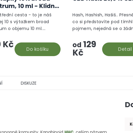
trum, 10 ml - Klidný
m
třední cesta - to je náš
Hash, Hashish, Hašiš.. Přesně
ej 10 s výtažkem broad
co si představíte pod tímh
um o objemu 10 ml.
pojmem, nejedná se o žád
verzálnější CBD doplněk
aromatizované "srandy", to
 Kč
129
, který vám efektivně
prostě hašiš v jeho CBD po
od
. Snadná aplikace a...
Do košíku
Detail
Kč
Í
DISKUZE
D
K
od konopné komunity. Kanabinoid
HHC
, celým názvem