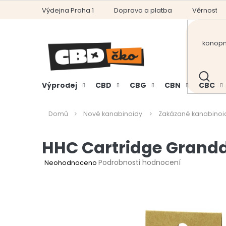
Přejít
Výdejna Praha 1
Doprava a platba
Věrnostní
na
obsah
HLEDAT
Výprodej
CBD
CBG
CBN
CBC
Domů
Nové kanabinoidy
Zakázané kanabinoi
HHC Cartridge Grand
Průměrné
Podrobnosti hodnocení
Neohodnoceno
hodnocení
produktu
je
0,0
z
5