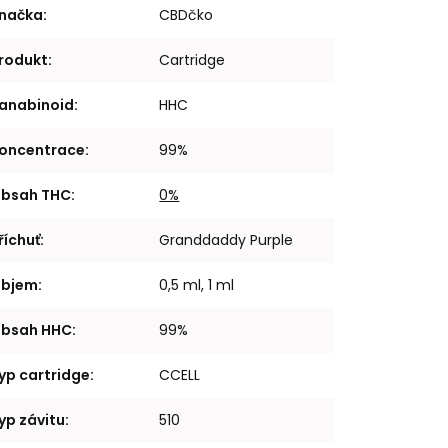
načka
:
CBDčko
rodukt
:
Cartridge
anabinoid
:
HHC
oncentrace
:
99%
bsah THC
:
0%
říchuť
:
Granddaddy Purple
bjem
:
0,5 ml, 1 ml
bsah HHC
:
99%
yp cartridge
:
CCELL
yp závitu
:
510