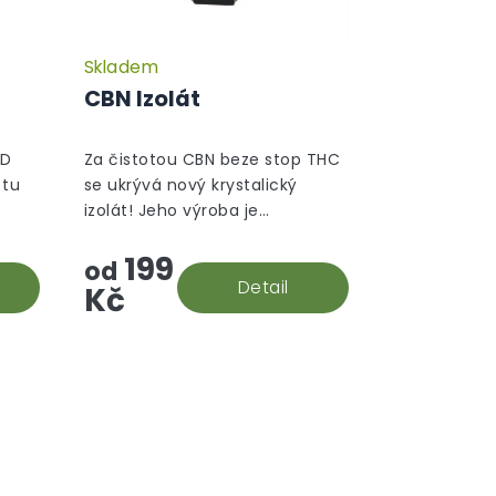
Skladem
CBN Izolát
BD
Za čistotou CBN beze stop THC
 tu
se ukrývá nový krystalický
izolát! Jeho výroba je
prováděna s nejvyšší péčí v
199
souladu s evropskými normami,
od
í, a
čímž dosahuje čistoty nad 99
Detail
Kč
%.