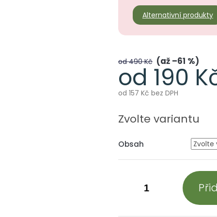
Alternativní produkty
až –61 %
od 490 Kč
od
190 K
od
157 Kč
bez DPH
Měrná
cena:
Zvolte variantu
Obsah
Při