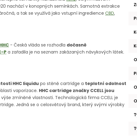
Z
2020 nachází v konopných semínkách. Samotná extrakce
očná, a tak se využívá jako vstupní ingredience
CBD
,
P
K
 HHC
- Česká vláda se rozhodla
dočasně
K
C-P
a zařadila je na seznam zakázaných návykových látek.
O
P
utosti HHC liquidu
po stěně cartridge a
teplotní odolnost
O
oblasti vaporizace.
HHC cartridge značky CCELL jsou
uje výše zmíněné vlastnosti. Technologická firma CCELL je
O
cartridge. Jedná se o celosvětový brand, který svými výrobky
T
T