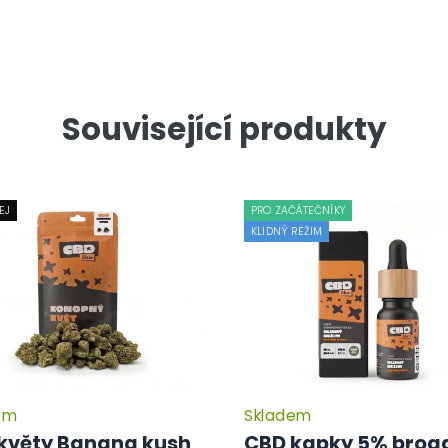
Související produkty
EJ
PRO ZAČÁTEČNÍKY
KLIDNÝ REŽIM
em
Skladem
květy Banana kush
CBD kapky 5% broa