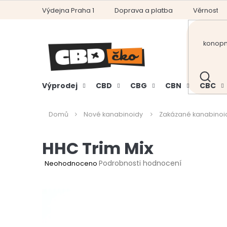
Přejít
Výdejna Praha 1
Doprava a platba
Věrnostní
na
obsah
HLEDAT
Výprodej
CBD
CBG
CBN
CBC
Domů
Nové kanabinoidy
Zakázané kanabinoi
HHC Trim Mix
Průměrné
Podrobnosti hodnocení
Neohodnoceno
hodnocení
produktu
je
0,0
z
5