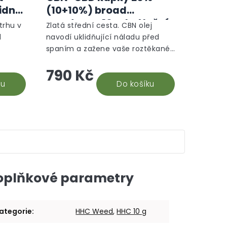
lidný
(10+10%) broad
spectrum, 10 ml - Noční
trhu v
Zlatá střední cesta. CBN olej
režim
d
navodí uklidňující náladu před
spaním a zažene vaše roztěkané
olu,
myšlenky. Předběžné studie
790 Kč
í při
naznačují, že napomáhá tvorbě
.
ku
melatoninu a dokáže...
Do košíku
oplňkové parametry
ategorie
:
HHC Weed
,
HHC 10 g