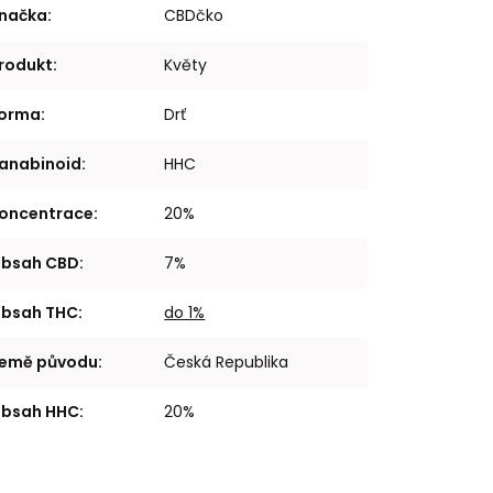
načka
:
CBDčko
rodukt
:
Květy
orma
:
Drť
anabinoid
:
HHC
oncentrace
:
20%
bsah CBD
:
7%
bsah THC
:
do 1%
emě původu
:
Česká Republika
bsah HHC
:
20%