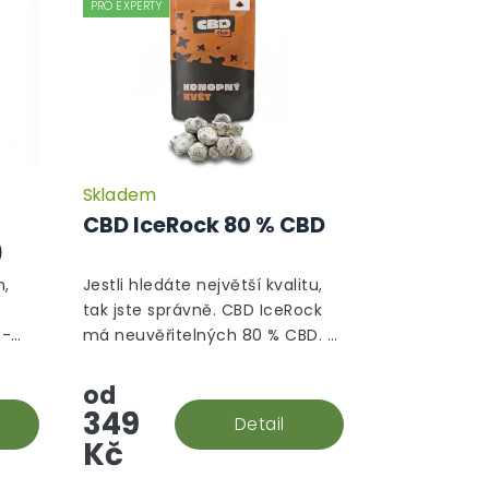
PRO EXPERTY
Skladem
Průměrné
Průměrné
hodnocení
hodnocení
CBD IceRock 80 % CBD
produktu
produktu
)
je
je
5,0
5,0
h,
Jestli hledáte největší kvalitu,
z
z
tak jste správně. CBD IceRock
5
5
a-
má neuvěřitelných 80 % CBD. A
hvězdiček.
hvězdiček.
a
jak že takový rock vzniká? Palice
 OG a
se ponoří do konopného
od
extraktu, který se následně...
349
Detail
Kč