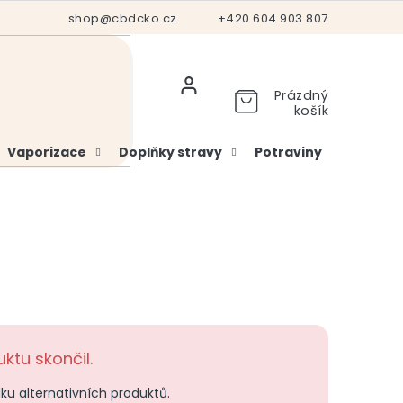
Hodnocení obchodu
shop@cbdcko.cz
Vrácení a reklamace
+420 604 903 807
Ověření věku
Prázdný
košík
Vaporizace
Doplňky stravy
Potraviny
Kosme
ktu skončil.
dku alternativních produktů.