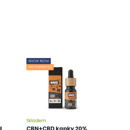
NOČNÍ REŽIM
PRO POKROČILÉ
Skladem
d
CBN+CBD kapky 20%