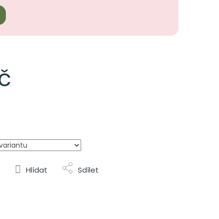
č
Hlídat
Sdílet