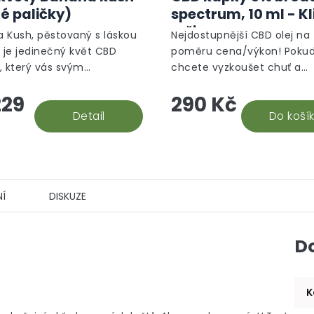
é paličky)
spectrum, 10 ml - K
režim
 Kush, pěstovaný s láskou
Nejdostupnější CBD olej na 
, je jedinečný květ CBD
poměru cena/výkon! Poku
, který vás svým
chcete vyzkoušet chuť a
em přenese do tropické
potenciální účinky kanabidi
29
290 Kč
tak CBD olej 5% je to nejlepš
Detail
volbě počáteční investice...
Do koší
Í
DISKUZE
D
K