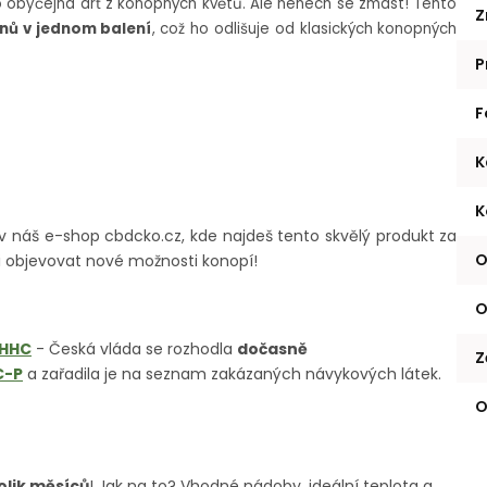
 obyčejná drť z konopných květů. Ale nenech se zmást! Tento
Z
nů v jednom balení
, což ho odlišuje od klasických konopných
P
F
K
K
iv náš e-shop cbdcko.cz, kde najdeš tento skvělý produkt za
O
 objevovat nové možnosti konopí!
O
 HHC
- Česká vláda se rozhodla
dočasně
Z
C-P
a zařadila je na seznam zakázaných návykových látek.
O
olik měsíců
! Jak na to? Vhodné nádoby, ideální teplota a