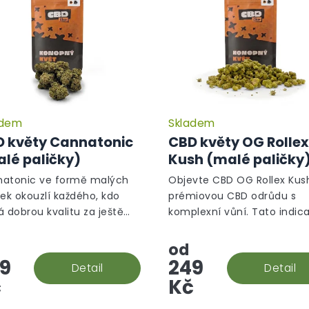
adem
Skladem
Průměrné
hodnocení
 květy Cannatonic
CBD květy OG Rollex
produktu
lé paličky)
Kush (malé paličky
je
5,0
atonic ve formě malých
Objevte CBD OG Rollex Kus
z
ček okouzlí každého, kdo
prémiovou CBD odrůdu s
5
á dobrou kvalitu za ještě
komplexní vůní. Tato indic
hvězdiček.
í cenu.
dominantní hybridní odrůd
vznikla křížením White Fire
od
OG Kush. Vůně je dřevitá s
9
249
Detail
Detail
nádechem...
č
Kč