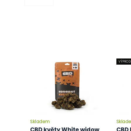
VÝPROD
Skladem
Sklad
Průměrné
hodnocení
CBD květy White widow
CBD 