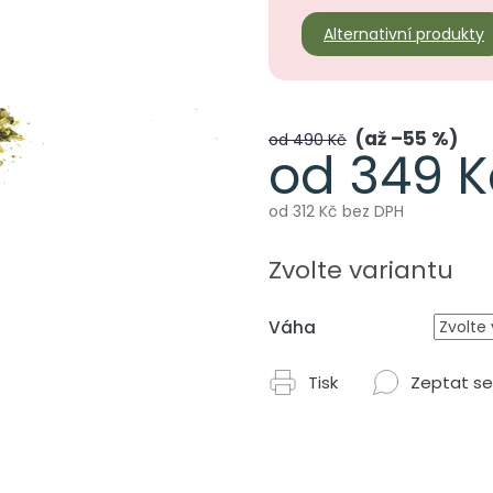
Alternativní produkty
až –55 %
od 490 Kč
od
349 K
od
312 Kč
bez DPH
Měrná
cena:
Zvolte variantu
Váha
Tisk
Zeptat se