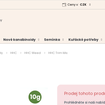
Ceny v:
CZK
 program
Garance vrácení peněz
Analýzy a certifikáty
Nové kanabinoidy
Semínka
Kuřácké potřeby
dy
HHC
HHC Weed
HHC Trim Mix
Prodej tohoto produ
Prohlédněte si naši nabí