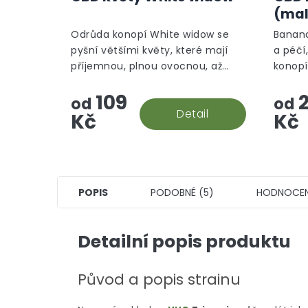
produktu
(mal
je
5,0
Odrůda konopí White widow se
Banana
z
pyšní většími květy, které mají
a péčí
5
příjemnou, plnou ovocnou, až
konopí
hvězdiček.
silnou, květinovou vůni.
aromat
109
2
oázy.
od
od
Detail
Kč
Kč
POPIS
PODOBNÉ (5)
HODNOCEN
Detailní popis produktu
Původ a popis strainu