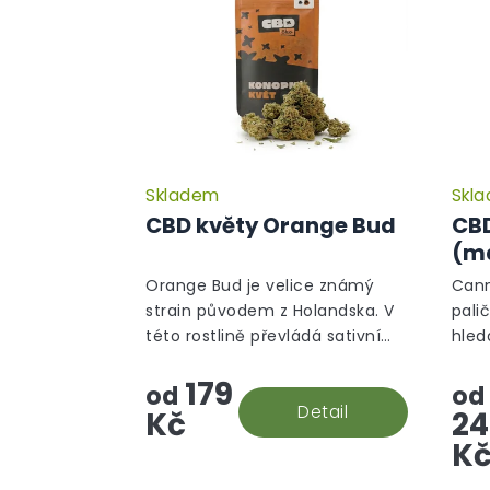
Skladem
Skl
Průměrné
hodnocení
CBD květy Orange Bud
CBD
produktu
(ma
je
5,0
Orange Bud je velice známý
Cann
z
strain původem z Holandska. V
pali
5
této rostlině převládá sativní
hled
hvězdiček.
gen a ten je na první pohled
lepš
179
ihned viditelný, díky velkému
od
od
množství oranžových pestíků.
Detail
Kč
24
K