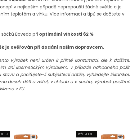
konopí v nejlepším případě nepropouští žádné světlo a je
ím teplotám a vlhku. Více informací a tipů se dočtete v
sáčků Boveda při
optimální vlhkosti 62 %
ěk je ověřován při dodání našim dopravcem.
ento výrobek není určen k přímé konzumaci, ale k dalšímu
rním ani kosmetickým výrobkem. V případě náhodného požití
avu a pociťujete-li subjektivní obtíže, vyhledejte lékařskou
imo dosah dětí a zvířat, v chladu a v suchu; výrobek podléhá
lizeno v EU.
ODEJ
VÝPRODEJ