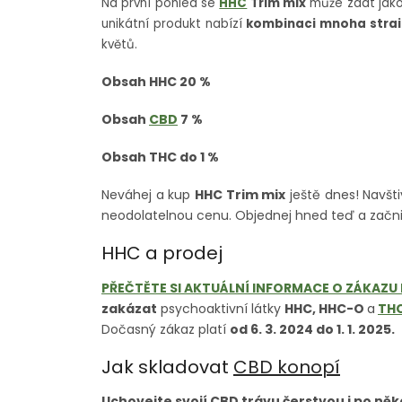
Na první pohled se
HHC
Trim mix
může zdát jako
unikátní produkt nabízí
kombinaci mnoha strai
květů.
Obsah HHC 20 %
Obsah
CBD
7 %
Obsah THC do 1 %
Neváhej a kup
HHC Trim mix
ještě dnes! Navšt
neodolatelnou cenu. Objednej hned teď a začni
HHC a prodej
PŘEČTĚTE SI AKTUÁLNÍ INFORMACE O ZÁKAZU
zakázat
psychoaktivní látky
HHC, HHC-O
a
TH
Dočasný zákaz platí
od 6. 3. 2024 do 1. 1. 2025.
Jak skladovat
CBD konopí
Uchovejte svojí CBD trávu čerstvou i po něk