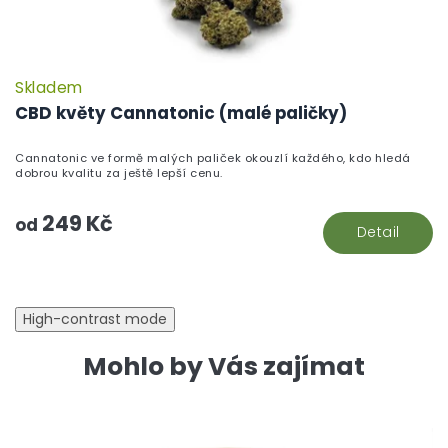
Skladem
P
h
CBD květy Cannatonic (malé paličky)
pr
je
Cannatonic ve formě malých paliček okouzlí každého, kdo hledá
5,
dobrou kvalitu za ještě lepší cenu.
z
5
249 Kč
hv
od
Detail
High-contrast mode
Mohlo by Vás zajímat