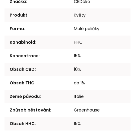
Značka
:
CBDčko
Produkt
:
Květy
Forma
:
Malé paličky
Kanabinoid
:
HHC
Koncentrace
:
15%
Obsah CBD
:
10%
Obsah THC
:
do 1%
Země původu
:
Itálie
Způsob pěstování
:
Greenhouse
Obsah HHC
:
15%