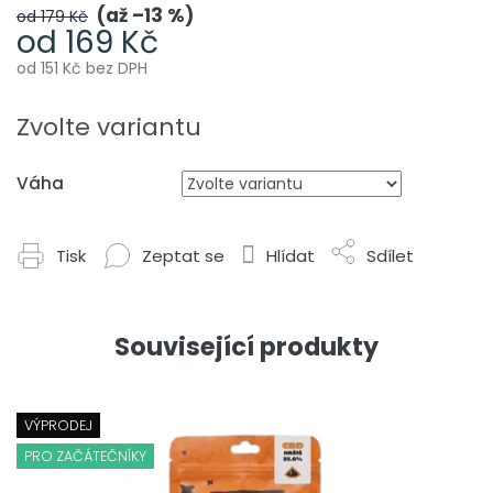
až –13 %
od 179 Kč
od
169 Kč
od
151 Kč
bez DPH
Měrná
cena:
Zvolte variantu
Váha
Tisk
Zeptat se
Hlídat
Sdílet
Související produkty
VÝPRODEJ
PRO ZAČÁTEČNÍKY