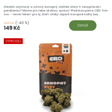
Hledáš zajímavý a účinný konopný zážitek, který ti nevyprázdní
peněženku? Máme pro tebe skvělou zprávu! Představujeme CBD Trim
mix – levné řešení pro ty, kteří chtějí objevit konopné květy bez
zbytečného přepychu.
(-40 %)
249 Kč
Detail
149 Kč
VÝPRODEJ