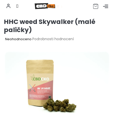
CZK
Přejít
HHC weed Skywalker (malé
na
obsah
paličky)
Průměrné
Podrobnosti hodnocení
Neohodnoceno
hodnocení
produktu
je
0,0
z
5
hvězdiček.