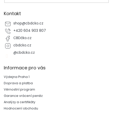
Kontakt
shop
@
cbdcko.cz
+420 604 903 807
CBDčko.cz
cbdcko.cz
@cbdcko.cz
Informace pro vás
Výdejna Praha 1
Doprava a platba
Věrnostní program
Garance vrácení peněz
Analýzy a certifikáty
Hodnocení obchodu