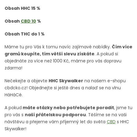
Obsah HHC 15 %
Obsah
CBD 10
%
Obsah THC do 1 %
Máme tu pro Vás k tomu navíc zajímavé nabídky.
Čím více
gramů koupíte, tím větší slevu získáte
. A pokud si
objednáte za více než 1000 Kč, máme pro vás dopravu
zdarma!
Nečekejte a objevte
HHC Skywalker
na našem e-shopu
cbdcko.cz! Objednejte si ještě dnes a nalaď se na vlnu
HáHáCé.
A pokud
máte otázky nebo potřebujete poradit
, jsme tu
pro vás s
naší přátelskou podporou
. Těšíme se na vaši
návštěvu a přejeme vám příjemný let do světa
CBD
s HHC
Skywalker!