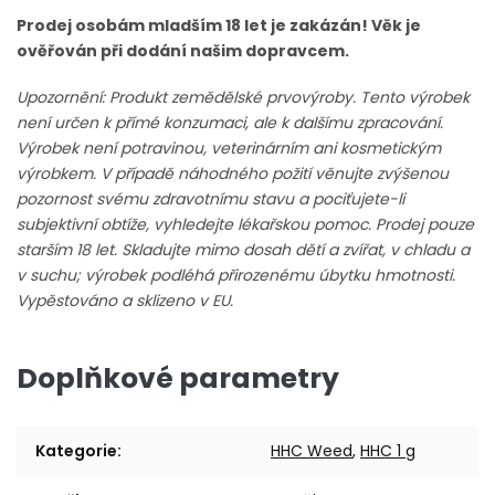
Prodej osobám mladším 18 let je zakázán! Věk je
ověřován při dodání našim dopravcem.
Upozornění: Produkt zemědělské prvovýroby. Tento výrobek
není určen k přímé konzumaci, ale k dalšímu zpracování.
Výrobek není potravinou, veterinárním ani kosmetickým
výrobkem. V případě náhodného požití věnujte zvýšenou
pozornost svému zdravotnímu stavu a pociťujete-li
subjektivní obtíže, vyhledejte lékařskou pomoc. Prodej pouze
starším 18 let. Skladujte mimo dosah dětí a zvířat, v chladu a
v suchu; výrobek podléhá přirozenému úbytku hmotnosti.
Vypěstováno a sklizeno v EU.
Doplňkové parametry
Kategorie
:
HHC Weed
,
HHC 1 g