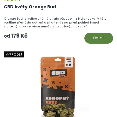
P
h
CBD květy Orange Bud
pr
je
Orange Bud je velice známý strain původem z Holandska. V této
5,
rostlině převládá sativní gen a ten je na první pohled ihned
z
viditelný, díky velkému množství oranžových pestíků.
5
179 Kč
hv
od
Detail
VÝPRODEJ