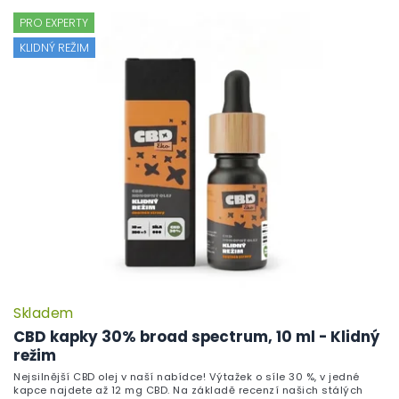
PRO EXPERTY
KLIDNÝ REŽIM
Skladem
P
h
CBD kapky 30% broad spectrum, 10 ml - Klidný
pr
režim
je
Nejsilnější CBD olej v naší nabídce! Výtažek o síle 30 %, v jedné
5,
kapce najdete až 12 mg CBD. Na základě recenzí našich stálých