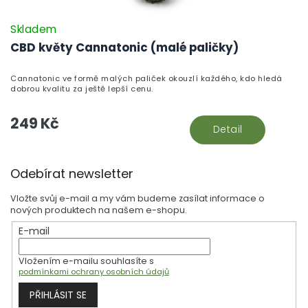
Skladem
CBD květy Cannatonic (malé paličky)
Cannatonic ve formě malých paliček okouzlí každého, kdo hledá
dobrou kvalitu za ještě lepší cenu.
249 Kč
Detail
Z
Odebírat newsletter
á
p
Vložte svůj e-mail a my vám budeme zasílat informace o
a
nových produktech na našem e-shopu.
t
E-mail
í
Vložením e-mailu souhlasíte s
podmínkami ochrany osobních údajů
PŘIHLÁSIT SE