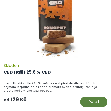
Skladem
P
h
CBD Hašiš 25,6 % CBD
pr
je
Hash, Hashish, Hašiš.. Přesně to, co si představíte pod tímhle
5,
pojmem, nejedná se o žádné aromatizované "srandy", tohle je
z
prostě hašiš v jeho CBD podobě.
5
129 Kč
hv
od
Detail