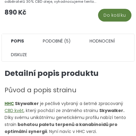
z
odběratelů 30% CBD oleje, vyhodnocujeme tento...
5
890 Kč
hv
Do košíku
POPIS
PODOBNÉ (5)
HODNOCENÍ
DISKUZE
Detailní popis produktu
Původ a popis strainu
HHC
Skywalker
je pečlivě vybraný a šetrně zpracovaný
CBD květ
, který pochází ze známého strainu
Skywalker.
Díky svému unikátnímu genetickému profilu nabízí tento
strain
bohatou paletu terpenů a kanabinoidů pro
optimální synergii
. Nyní navíc v HHC verzi.