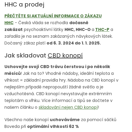
HHC a prodej
PŘEČTĚTE SI AKTUÁLNÍ INFORMACE O ZÁKAZU
HHC
- Česká vláda se rozhodla
dočasně
zakázat
psychoaktivní látky
HHC, HHC-O
a
THC-P
a
zařadila je na seznam zakázaných návykových látek.
Dočasný zákaz platí
od 6. 3. 2024 do 1. 1. 2025.
Jak skladovat
CBD konopí
Uchovejte svojí CBD trávu čerstvou i po několik
měsíců
! Jak na to? Vhodné nádoby, ideální teplota a
vlhkost = základní pravidla hry. Nádoba na CBD konopí v
nejlepším případě nepropouští žádné světlo a je
vzduchotěsná. CBD konopí nevystavujte extrémním
teplotám a vlhku. Více informací a tipů se dočtete v
našem článku o
skladování nejen CBD konopí
!
Všechno naše konopí
uchováváme
za pomocí sáčků
Boveda při
optimální vlhkosti 62 %