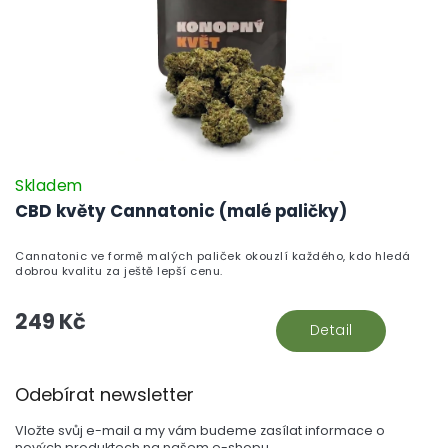
Skladem
CBD květy Cannatonic (malé paličky)
Cannatonic ve formě malých paliček okouzlí každého, kdo hledá
dobrou kvalitu za ještě lepší cenu.
249 Kč
Detail
Z
Odebírat newsletter
á
p
Vložte svůj e-mail a my vám budeme zasílat informace o
a
nových produktech na našem e-shopu.