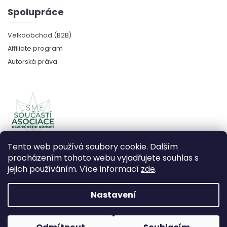
Spolupráce
Velkoobchod (B2B)
Affiliate program
Autorská práva
Tento web používá soubory cookie. Dalším
procházením tohoto webu vyjadřujete souhlas s
jejich používáním. Více informací
zde
.
Copyright 2026
CBDčko
. Všechna práva vyhrazena.
Upravit nastavení cookies
Nastavení
Vytvořil Shoptet Premium