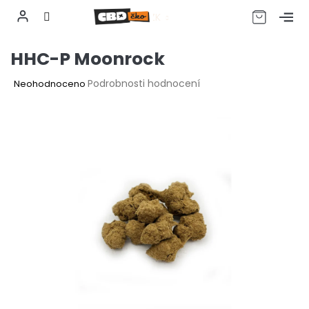
CZK
Přejít
HHC-P Moonrock
na
obsah
Průměrné
Podrobnosti hodnocení
Neohodnoceno
hodnocení
produktu
je
0,0
z
5
hvězdiček.