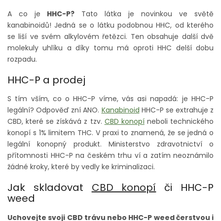
A co je
HHC-P?
Tato látka je novinkou ve světě
kanabinoidů!
Jedná se o látku podobnou HHC, od kterého
se liší ve svém alkylovém řetězci. Ten obsahuje další dvě
molekuly uhlíku a díky tomu má oproti HHC delší dobu
rozpadu.
HHC-P a prodej
S tím vším, co o HHC-P víme, vás asi napadá: je HHC-P
legální? Odpověď zní ANO.
Kanabinoid
HHC-P se extrahuje z
CBD, které se získává z tzv.
CBD konopí
neboli technického
konopí s 1% limitem THC. V praxi to znamená, že se jedná o
legální konopný produkt. Ministerstvo zdravotnictví o
přítomnosti HHC-P na českém trhu ví a zatím neoznámilo
žádné kroky, které by vedly ke kriminalizaci.
Jak skladovat
CBD konopí
či HHC-P
weed
Uchovejte svoji CBD trávu nebo HHC-P weed čerstvou i