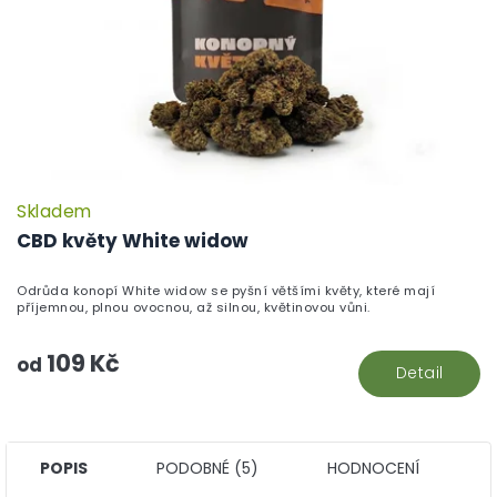
Skladem
P
h
CBD květy White widow
pr
je
Odrůda konopí White widow se pyšní většími květy, které mají
5,
příjemnou, plnou ovocnou, až silnou, květinovou vůni.
z
5
109 Kč
hv
od
Detail
POPIS
PODOBNÉ (5)
HODNOCENÍ