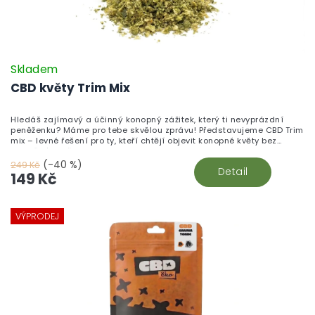
Skladem
CBD květy Trim Mix
Hledáš zajímavý a účinný konopný zážitek, který ti nevyprázdní
peněženku? Máme pro tebe skvělou zprávu! Představujeme CBD Trim
mix – levné řešení pro ty, kteří chtějí objevit konopné květy bez
zbytečného přepychu.
(-40 %)
249 Kč
Detail
149 Kč
VÝPRODEJ