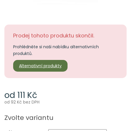
Prodej tohoto produktu skončil.
Prohlédněte si naši nabídku alternativních
produktů.
Alternativní produkty
od
111 Kč
od
92 Kč
bez DPH
Měrná
cena:
Zvolte variantu