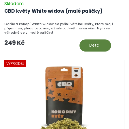
Skladem
CBD květy White widow (malé paličky)
Odrůda konopí White widow se pyšní většími květy, které mají
příjemnou, plnou ovocnou, až silnou, květinovou vůni. Nyní ve
výhodné verzi malé paličky!
249 Kč
Detail
VÝPRODEJ