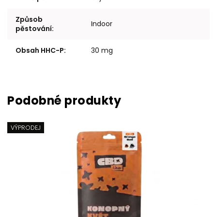
Způsob
Indoor
pěstování
:
Obsah HHC-P
:
30 mg
VÝPRODEJ