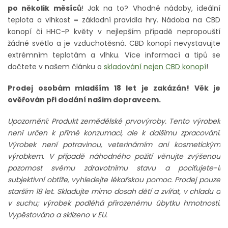
po několik měsíců
! Jak na to? Vhodné nádoby, ideální
teplota a vlhkost = základní pravidla hry. Nádoba na CBD
konopí či HHC-P květy v nejlepším případě nepropouští
žádné světlo a je vzduchotěsná. CBD konopí nevystavujte
extrémním teplotám a vlhku. Více informací a tipů se
dočtete v našem článku o
skladování nejen CBD konopí
!
Prodej osobám mladším 18 let je zakázán! Věk je
ověřován při dodání našim dopravcem.
Upozornění: Produkt zemědělské prvovýroby. Tento výrobek
není určen k přímé konzumaci, ale k dalšímu zpracování.
Výrobek není potravinou, veterinárním ani kosmetickým
výrobkem. V případě náhodného požití věnujte zvýšenou
pozornost svému zdravotnímu stavu a pociťujete-li
subjektivní obtíže, vyhledejte lékařskou pomoc. Prodej pouze
starším 18 let. Skladujte mimo dosah dětí a zvířat, v chladu a
v suchu; výrobek podléhá přirozenému úbytku hmotnosti.
Vypěstováno a sklizeno v EU.