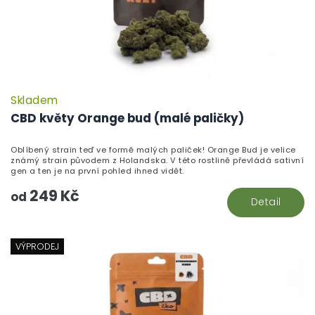
Skladem
CBD květy Orange bud (malé paličky)
Oblíbený strain teď ve formě malých paliček! Orange Bud je velice
známý strain původem z Holandska. V této rostlině převládá sativní
gen a ten je na první pohled ihned vidět.
249 Kč
od
Detail
VÝPRODEJ