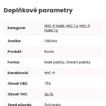
Doplňkové parametry
HHC-P Hašiš
,
HHC 1 g
,
HHC-P
Kategorie
:
hašiš 1 g
Značka
:
CBDčko
Produkt
:
Rocks
Forma
:
Malé paličky, Střední paličky
Kanabinoid
:
HHC-P
Obsah CBD
:
75%
Obsah THC
:
do 1%
Země původu
:
Švýcarsko