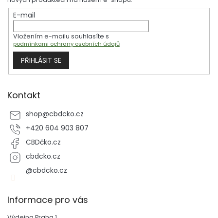
t
E-mail
í
Vložením e-mailu souhlasíte s
podmínkami ochrany osobních údajů
PŘIHLÁSIT SE
Kontakt
shop
@
cbdcko.cz
+420 604 903 807
CBDčko.cz
cbdcko.cz
@cbdcko.cz
Informace pro vás
Výdejna Praha 1