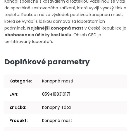
Konopí společně s kostivalem a rozteklou vazelínou se vloží
do speciálně sestaveného zařízení, které vyvíjí vysoký tlak a
teplotu. Reakce má za výsledek poctivou konopnou mast,
která se vyrábí s láskou domova za laboratorních
podmínek.
Nejsilnější konopná mast
v České Republice je
obohacena o účinky kostivalu
. Obsah CBD je
certifikovaný laboratoří.
Doplňkové parametry
Kategorie
:
Konopné masti
EAN
:
8594188310171
Značka
:
Konopný Táta
Produkt
:
Konopná mast