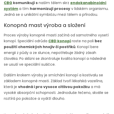
CBG
komunikují s
naším tělem skrz
endokanabinoidní
systém
a tím
harmonizují procesy
v lidském organismu.
Jedná se o unikátní symbiózu mezi tělem a přírodou.
Konopná mast výroba a složení
Proces výroby konopné masti začíná od samotného vysetí
konopí. Speciální odrůda
CBD konopí
roste na poli
bez
použití chemických hnojiv či postřiků
. Konopí bere
energii z půdy a ze slunce, nepotřebuje žádný zásah
člověka. Po sklizni se zkontroluje kvalita konopí a následně
se usuší ve speciální sušičce.
Dalším krokem výroby je smíchání konopí a kostivalu se
základem konopné masti. Základ tvoří lékařská vazelína,
která je
vhodná i pro vysoce citlivou pokožku
a má
vysoké absorpční schopnosti. Jednoduše řečeno, skvěle se
roztírá po pokožce a vydrží dlouho.