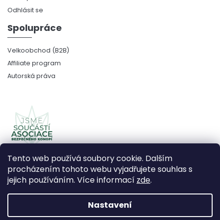
Odhlásit se
Spolupráce
Velkoobchod (B2B)
Affiliate program
Autorská práva
Tento web používá soubory cookie. Dalším
procházením tohoto webu vyjadřujete souhlas s
jejich používáním. Více informací
zde
.
Copyright 2026
CBDčko
. Všechna práva vyhrazena.
Upravit nastavení cookies
Nastavení
Vytvořil Shoptet Premium