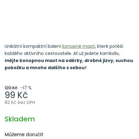
Unikátní kompaktní balení
konopné masti
, které potěší
každého aktivního cestovatele. Ať už jedete kamkoliv,
mějte konopnou mast na oděrky, drobné jizvy, suchou
pokožku a mnoho dalšího s sebou!
120 Kč
–17 %
99 Kč
82 Kč bez DPH
Měrná
cena:
Skladem
Můžeme doručit