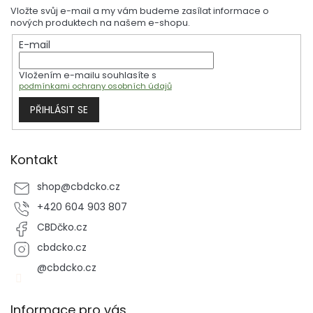
p
Vložte svůj e-mail a my vám budeme zasílat informace o
a
nových produktech na našem e-shopu.
t
E-mail
í
Vložením e-mailu souhlasíte s
podmínkami ochrany osobních údajů
PŘIHLÁSIT SE
Kontakt
shop
@
cbdcko.cz
+420 604 903 807
CBDčko.cz
cbdcko.cz
@cbdcko.cz
Informace pro vás