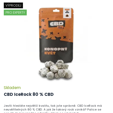
VÝPRODEJ
PRO EXPERTY
Skladem
P
h
CBD IceRock 80 % CBD
pr
je
Jestli hledáte největší kvalitu, tak jste správně. CBD IceRock má
5,
neuvěřitelných 80 % CBD. A jak že takový rock vzniká? Palice se
z