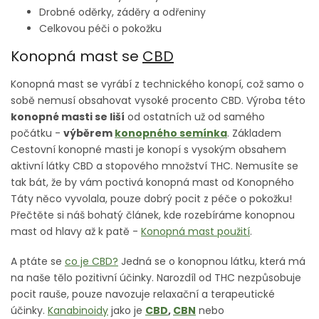
Drobné oděrky, záděry a odřeniny
Celkovou péči o pokožku
Konopná mast se
CBD
Konopná mast se vyrábí z technického konopí, což samo o
sobě nemusí obsahovat vysoké procento CBD. Výroba této
konopné masti se liší
od ostatních už od samého
počátku -
výběrem
konopného semínka
. Základem
Cestovní konopné masti je konopí s vysokým obsahem
aktivní látky CBD a stopového množství THC. Nemusíte se
tak bát, že by vám poctivá konopná mast od Konopného
Táty něco vyvolala, pouze dobrý pocit z péče o pokožku!
Přečtěte si náš bohatý článek, kde rozebíráme konopnou
mast od hlavy až k patě -
Konopná mast použití
.
A ptáte se
co je CBD?
Jedná se o konopnou látku, která má
na naše tělo pozitivní účinky. Narozdíl od THC nezpůsobuje
pocit rauše, pouze navozuje relaxační a terapeutické
účinky.
Kanabinoidy
jako je
CBD
,
CBN
nebo