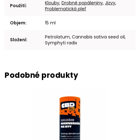
Klouby
,
Drobné popáleniny
,
Jizvy
,
Použití
:
Problematická pleť
Objem
:
15 ml
Petrolatum, Cannabis sativa seed oil,
Složení
:
Symphyti radix