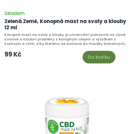
Skladem
Zelená Země, Konopná mast na svaly a klouby
12 ml
Konopná mast na svaly a klouby je univerzální pomocník na různé
svalové a kloubní problémy s konopným olejem a výtažkem z
kostivalu a chilli, díky kterému se dostane do hloubky bolestivých
svalových a kloubních problémů.
99 Kč
Do košíku