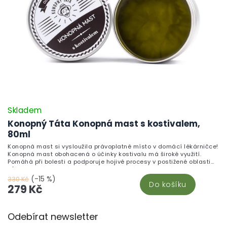
Skladem
Konopný Táta Konopná mast s kostivalem,
80ml
Konopná mast si vysloužila právoplatné místo v domácí lékárničce!
Konopná mast obohacená o účinky kostivalu má široké využití.
Pomáhá při bolesti a podporuje hojivé procesy v postižené oblasti
kůže. Jediná poctivá konopná mast, která je vyrobená s láskou
domova za laboratorních podmínek.
(-15 %)
330 Kč
Do košíku
279 Kč
Z
Odebírat newsletter
á