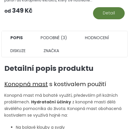
ponoří do konopného extraktu, který se následně...
5
349 Kč
hv
od
Detail
POPIS
PODOBNÉ (3)
HODNOCENÍ
DISKUZE
ZNAČKA
Detailní popis produktu
Konopná mast
s kostivalem použití
Konopná mast má bohaté využití, především při kožních
problémech.
Hydratační účinky
z konopné masti dělá
skvělého pomocníka do života. Konopná mast obohacená
kostivalem se využívá hojně na:
Na bolavé klouby a svaly