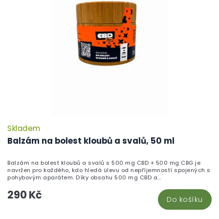
Skladem
P
h
Balzám na bolest kloubů a svalů, 50 ml
pr
je
Balzám na bolest kloubů a svalů s 500 mg CBD + 500 mg CBG je
5,
navržen pro každého, kdo hledá úlevu od nepříjemností spojených s
z
pohybovým aparátem. Díky obsahu 500 mg CBD a...
5
290 Kč
hv
Do košíku