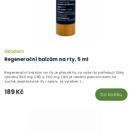
Skladem
P
h
Regenerační balzám na rty, 5 ml
pr
je
Regenerační balzám na rty je přesně to, co vaše rty potřebují! Díky
5,
obsahu 250 mg CBD a 250 mg CBG je ideální pomocníkem na
z
suché, popraskané rty i opary. Je vyroben z...
5
189 Kč
hv
Do košíku