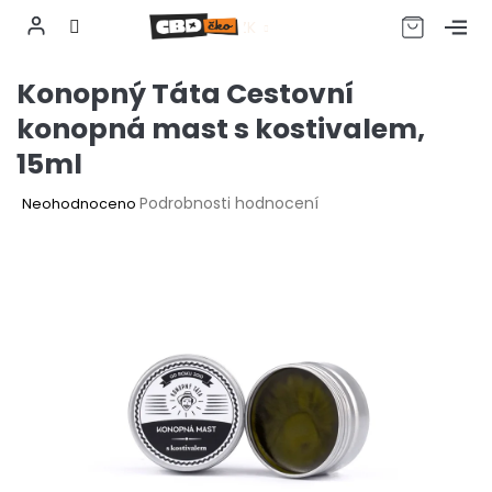
CZK
Přejít
Konopný Táta Cestovní
na
obsah
konopná mast s kostivalem,
15ml
Průměrné
Podrobnosti hodnocení
Neohodnoceno
hodnocení
produktu
je
0,0
z
5
hvězdiček.