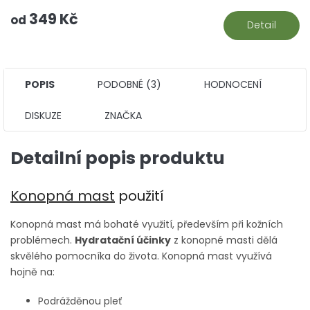
5
349 Kč
hv
od
Detail
POPIS
PODOBNÉ (3)
HODNOCENÍ
DISKUZE
ZNAČKA
Detailní popis produktu
Konopná mast
použití
Konopná mast má bohaté využití, především při kožních
problémech.
Hydratační účinky
z konopné masti dělá
skvělého pomocníka do života. Konopná mast využívá
hojně na:
Podrážděnou pleť