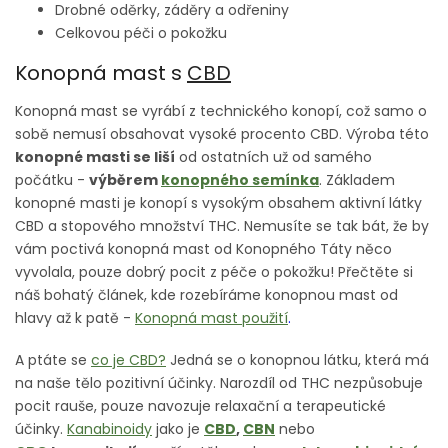
Drobné oděrky, záděry a odřeniny
Celkovou péči o pokožku
Konopná mast s
CBD
Konopná mast se vyrábí z technického konopí, což samo o
sobě nemusí obsahovat vysoké procento CBD. Výroba této
konopné masti se liší
od ostatních už od samého
počátku -
výběrem
konopného semínka
. Základem
konopné masti je konopí s vysokým obsahem aktivní látky
CBD a stopového množství THC. Nemusíte se tak bát, že by
vám poctivá konopná mast od Konopného Táty něco
vyvolala, pouze dobrý pocit z péče o pokožku! Přečtěte si
náš bohatý článek, kde rozebíráme konopnou mast od
hlavy až k patě -
Konopná mast použití
.
A ptáte se
co je CBD?
Jedná se o konopnou látku, která má
na naše tělo pozitivní účinky. Narozdíl od THC nezpůsobuje
pocit rauše, pouze navozuje relaxační a terapeutické
účinky.
Kanabinoidy
jako je
CBD
,
CBN
nebo