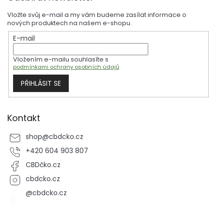
p
Vložte svůj e-mail a my vám budeme zasílat informace o
a
nových produktech na našem e-shopu.
t
E-mail
í
Vložením e-mailu souhlasíte s
podmínkami ochrany osobních údajů
PŘIHLÁSIT SE
Kontakt
shop
@
cbdcko.cz
+420 604 903 807
CBDčko.cz
cbdcko.cz
@cbdcko.cz