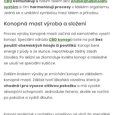
CBG
komunikují s
naším tělem skrz
endokanabinoidní
systém
a tím
harmonizují procesy
v lidském organismu.
Jedná se o unikátní symbiózu mezi tělem a přírodou.
Konopná mast výroba a složení
Proces výroby konopné masti začíná od samotného vysetí
konopí. Speciální odrůda
CBD konopí
roste na poli
bez
použití chemických hnojiv či postřiků
. Konopí bere
energii z půdy a ze slunce, nepotřebuje žádný zásah
člověka. Po sklizni se zkontroluje kvalita konopí a následně
se usuší ve speciální sušičce.
Dalším krokem výroby je smíchání konopí se základem
konopné masti. Základ tvoří lékařská vazelína, která je
vhodná i pro vysoce citlivou pokožku
a má vysoké
absorpční schopnosti. Jednoduše řečeno, skvěle se roztírá
po pokožce a vydrží dlouho.
Konopí společně s rozteklou vazelínou se vloží do speciálně