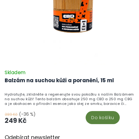
Skladem
Balzám na suchou kůži a poranění, 15 ml
Hydratujte, zklidněte a regenerujte svou pokožku s naším Balzámem
na suchou kůži! Tento balzám obsahuje 250 mg CBD a 250 mg CBG
a je obohacen o přírodní esence jako olej ze smrku, borovice či
mumio, které podporují hojení drobných oděrek a hydratují suchou
a podrážděnou pokožku. Všechny suroviny, včetně nejkvalitnějších
(-36 %)
389 Kč
Do košíku
ingrediencí, pochází z tuzemské výroby. Balzám stačí jemně
249 Kč
vmasírovat do postiženého místa a užít si jeho blahodárné účinky.
Přidejte do své výbavy tuto nezbytnost pro péči o pleť a objevte více
Z
v sekci CBD kosmetika.
Odebírat newsletter
á