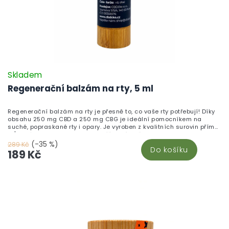
Skladem
Regenerační balzám na rty, 5 ml
Regenerační balzám na rty je přesně to, co vaše rty potřebují! Díky
obsahu 250 mg CBD a 250 mg CBG je ideální pomocníkem na
suché, popraskané rty i opary. Je vyroben z kvalitních surovin přímo
v České republice a obsahuje přírodní složky jako propolis a
slunečnicový olej, které zajišťují hloubkovou hydrataci, regeneraci a
(-35 %)
289 Kč
Do košíku
ochranu jemné pokožky rtů. Balzám je malý a praktický – ideální do
189 Kč
kapsy nebo kabelky. Stačí jej jednoduše nanést a vaše rty budou
zase hebké a zdravé. Objevte více produktů v sekci CBD kosmetika.