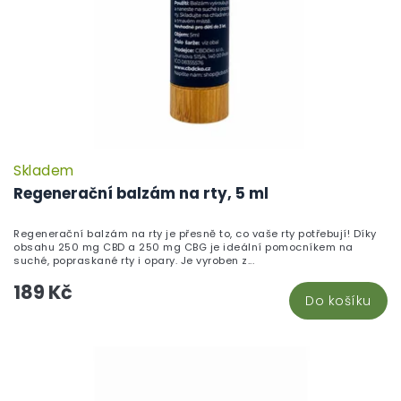
Skladem
P
h
Regenerační balzám na rty, 5 ml
pr
je
Regenerační balzám na rty je přesně to, co vaše rty potřebují! Díky
5,
obsahu 250 mg CBD a 250 mg CBG je ideální pomocníkem na
z
suché, popraskané rty i opary. Je vyroben z...
5
189 Kč
hv
Do košíku