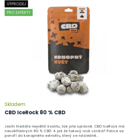
VÝPRODEJ
PRO EXPERTY
Skladem
P
h
CBD IceRock 80 % CBD
pr
je
Jestli hledáte největší kvalitu, tak jste správně. CBD IceRock má
5,
neuvěřitelných 80 % CBD. A jak že takový rock vzniká? Palice se
z
ponoří do konopného extraktu, který se následně...