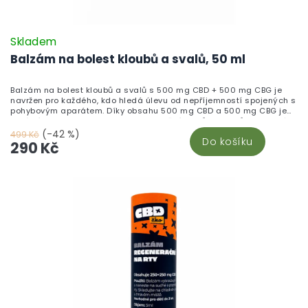
Skladem
Balzám na bolest kloubů a svalů, 50 ml
Balzám na bolest kloubů a svalů s 500 mg CBD + 500 mg CBG je
navržen pro každého, kdo hledá úlevu od nepříjemností spojených s
pohybovým aparátem. Díky obsahu 500 mg CBD a 500 mg CBG je
ideální volbou pro regeneraci a uvolnění svalů a kloubů. Tento krém,
vyrobený z nejkvalitnějších ingrediencí přímo v České republice,
(-42 %)
499 Kč
Do košíku
kombinuje přírodní esenciální oleje z jedle, smrku nebo borovice,
290 Kč
které mají zklidňující a osvěžující účinky. Bambusová dóza se
snadno přenáší, takže pomoc máte vždy po ruce. Stačí jemně
rozetřít krém na bolavé místo a užít si jeho příjemný účinek. Pro více
informací navštivte náš článek o Konopné masti.