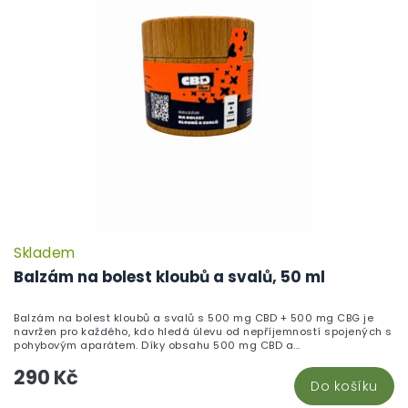
Skladem
P
h
Balzám na bolest kloubů a svalů, 50 ml
pr
je
Balzám na bolest kloubů a svalů s 500 mg CBD + 500 mg CBG je
5,
navržen pro každého, kdo hledá úlevu od nepříjemností spojených s
z
pohybovým aparátem. Díky obsahu 500 mg CBD a...
5
290 Kč
hv
Do košíku