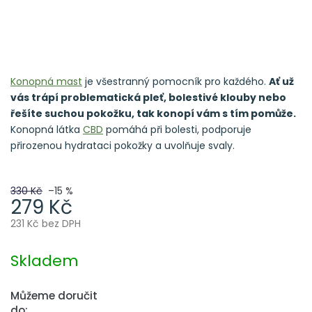
Konopná mast
je všestranný pomocník pro každého.
Ať už
vás trápí problematická pleť, bolestivé klouby nebo
řešíte suchou pokožku, tak konopí vám s tím pomůže.
Konopná látka
CBD
pomáhá při bolesti, podporuje
přirozenou hydrataci pokožky a uvolňuje svaly.
330 Kč
–15 %
279 Kč
231 Kč bez DPH
Měrná
cena:
Skladem
Můžeme doručit
do: