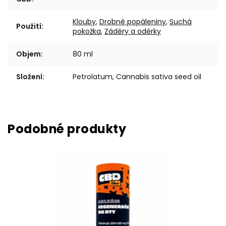
Klouby
,
Drobné popáleniny
,
Suchá
Použití
:
pokožka
,
Záděry a oděrky
Objem
:
80 ml
Složení
:
Petrolatum, Cannabis sativa seed oil