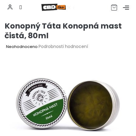
CZK
Přejít
Konopný Táta Konopná mast
na
obsah
čistá, 80ml
Průměrné
Podrobnosti hodnocení
Neohodnoceno
hodnocení
produktu
je
0,0
z
5
hvězdiček.