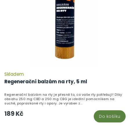
Skladem
P
h
Regenerační balzám na rty, 5 ml
pr
je
Regenerační balzám na rty je přesně to, co vaše rty potřebují! Díky
5,
obsahu 250 mg CBD a 250 mg CBG je ideální pomocníkem na
z
suché, popraskané rty i opary. Je vyroben z...
5
189 Kč
hv
Do košíku