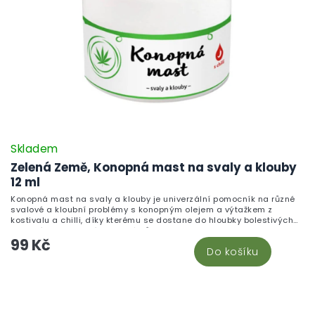
Skladem
Zelená Země, Konopná mast na svaly a klouby
12 ml
Konopná mast na svaly a klouby je univerzální pomocník na různé
svalové a kloubní problémy s konopným olejem a výtažkem z
kostivalu a chilli, díky kterému se dostane do hloubky bolestivých
svalových a kloubních problémů.
99 Kč
Do košíku