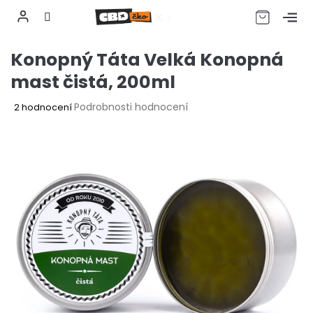
CZK
Přejít
Konopný Táta Velká Konopná
na
obsah
mast čistá, 200ml
Průměrné
Podrobnosti hodnocení
2 hodnocení
hodnocení
produktu
je
5,0
z
5
hvězdiček.