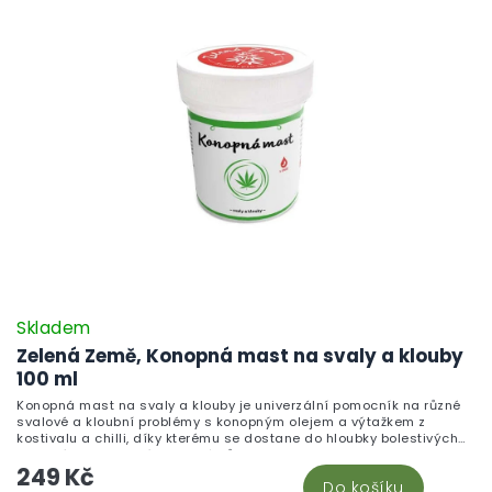
Skladem
Zelená Země, Konopná mast na svaly a klouby
100 ml
Konopná mast na svaly a klouby je univerzální pomocník na různé
svalové a kloubní problémy s konopným olejem a výtažkem z
kostivalu a chilli, díky kterému se dostane do hloubky bolestivých
svalových a kloubních problémů.
249 Kč
Do košíku