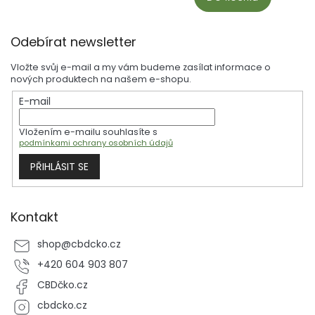
Z
Odebírat newsletter
á
p
Vložte svůj e-mail a my vám budeme zasílat informace o
a
nových produktech na našem e-shopu.
t
E-mail
í
Vložením e-mailu souhlasíte s
podmínkami ochrany osobních údajů
PŘIHLÁSIT SE
Kontakt
shop
@
cbdcko.cz
+420 604 903 807
CBDčko.cz
cbdcko.cz