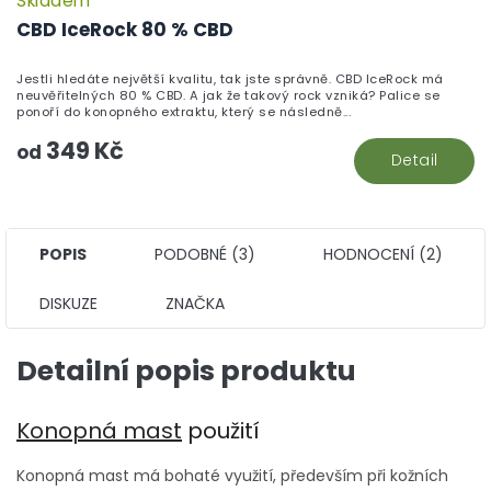
Skladem
P
h
CBD IceRock 80 % CBD
pr
je
Jestli hledáte největší kvalitu, tak jste správně. CBD IceRock má
5,
neuvěřitelných 80 % CBD. A jak že takový rock vzniká? Palice se
z
ponoří do konopného extraktu, který se následně...
5
349 Kč
hv
od
Detail
POPIS
PODOBNÉ (3)
HODNOCENÍ (2)
DISKUZE
ZNAČKA
Detailní popis produktu
Konopná mast
použití
Konopná mast má bohaté využití, především při kožních