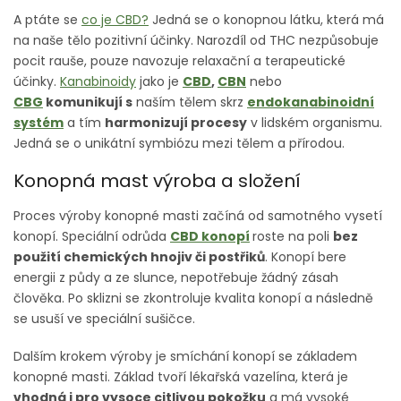
A ptáte se
co je CBD?
Jedná se o konopnou látku, která má
na naše tělo pozitivní účinky. Narozdíl od THC nezpůsobuje
pocit rauše, pouze navozuje relaxační a terapeutické
účinky.
Kanabinoidy
jako je
CBD
,
CBN
nebo
CBG
komunikují s
naším tělem skrz
endokanabinoidní
systém
a tím
harmonizují procesy
v lidském organismu.
Jedná se o unikátní symbiózu mezi tělem a přírodou.
Konopná mast výroba a složení
Proces výroby konopné masti začíná od samotného vysetí
konopí. Speciální odrůda
CBD konopí
roste na poli
bez
použití chemických hnojiv či postřiků
. Konopí bere
energii z půdy a ze slunce, nepotřebuje žádný zásah
člověka. Po sklizni se zkontroluje kvalita konopí a následně
se usuší ve speciální sušičce.
Dalším krokem výroby je smíchání konopí se základem
konopné masti. Základ tvoří lékařská vazelína, která je
vhodná i pro vysoce citlivou pokožku
a má vysoké