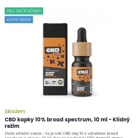
PRO ZAČÁTEČNÍKY
KLIDNÝ REŽIM
Skladem
CBD kapky 10% broad spectrum, 10 ml - Klidný
režim
Zlatá střední cesta - to je náš CBD olej 10 s výtažkem broad
spectrum o objemu 10 ml. Nejuniverzálnější CBD doplněk stravy,