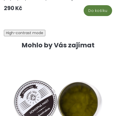
5
290 Kč
hv
Do košíku
High-contrast mode
Mohlo by Vás zajímat