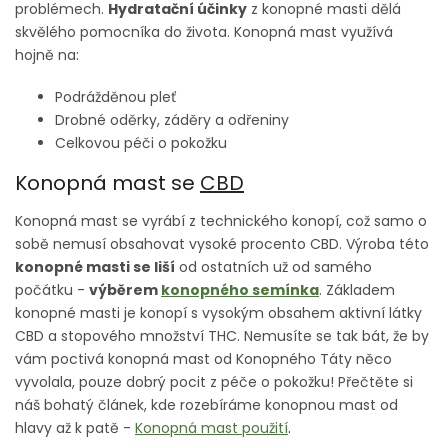
problémech.
Hydratační účinky
z konopné masti dělá
skvělého pomocníka do života. Konopná mast využívá
hojně na:
Podrážděnou pleť
Drobné oděrky, záděry a odřeniny
Celkovou péči o pokožku
Konopná mast se
CBD
Konopná mast se vyrábí z technického konopí, což samo o
sobě nemusí obsahovat vysoké procento CBD. Výroba této
konopné masti se liší
od ostatních už od samého
počátku -
výběrem
konopného semínka
. Základem
konopné masti je konopí s vysokým obsahem aktivní látky
CBD a stopového množství THC. Nemusíte se tak bát, že by
vám poctivá konopná mast od Konopného Táty něco
vyvolala, pouze dobrý pocit z péče o pokožku! Přečtěte si
náš bohatý článek, kde rozebíráme konopnou mast od
hlavy až k patě -
Konopná mast použití
.