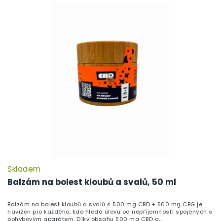
Skladem
P
h
Balzám na bolest kloubů a svalů, 50 ml
pr
je
Balzám na bolest kloubů a svalů s 500 mg CBD + 500 mg CBG je
5,
navržen pro každého, kdo hledá úlevu od nepříjemností spojených s
z
pohybovým aparátem. Díky obsahu 500 mg CBD a...