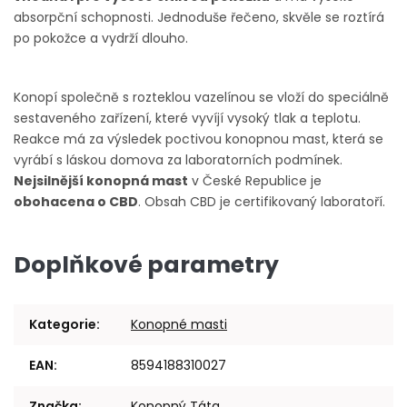
absorpční schopnosti. Jednoduše řečeno, skvěle se roztírá
po pokožce a vydrží dlouho.
Konopí společně s rozteklou vazelínou se vloží do speciálně
sestaveného zařízení, které vyvíjí vysoký tlak a teplotu.
Reakce má za výsledek poctivou konopnou mast, která se
vyrábí s láskou domova za laboratorních podmínek.
Nejsilnější konopná mast
v České Republice je
obohacena o CBD
. Obsah CBD je certifikovaný laboratoří.
Doplňkové parametry
Kategorie
:
Konopné masti
EAN
:
8594188310027
Značka
:
Konopný Táta