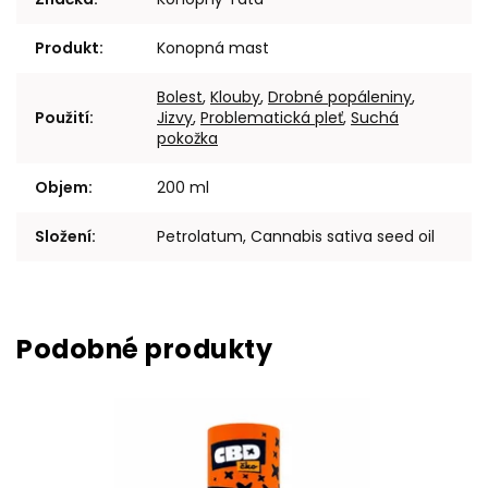
Produkt
:
Konopná mast
Bolest
,
Klouby
,
Drobné popáleniny
,
Použití
:
Jizvy
,
Problematická pleť
,
Suchá
pokožka
Objem
:
200 ml
Složení
:
Petrolatum, Cannabis sativa seed oil