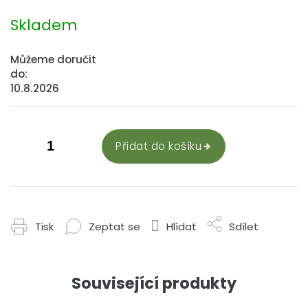
Měrná
cena:
Skladem
Můžeme doručit
do:
10.8.2026
Přidat do košíku
Tisk
Zeptat se
Hlídat
Sdílet
Související produkty