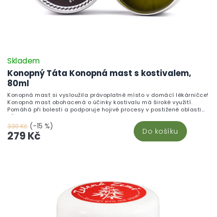
Skladem
Konopný Táta Konopná mast s kostivalem,
80ml
Konopná mast si vysloužila právoplatné místo v domácí lékárničce!
Konopná mast obohacená o účinky kostivalu má široké využití.
Pomáhá při bolesti a podporuje hojivé procesy v postižené oblasti
kůže. Jediná poctivá konopná mast, která je vyrobená s láskou
domova za laboratorních podmínek.
(-15 %)
330 Kč
Do košíku
279 Kč