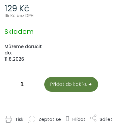
129 Kč
115 Kč bez DPH
Měrná
cena:
Skladem
Můžeme doručit
do:
11.8.2026
Přidat do košíku
Tisk
Zeptat se
Hlídat
Sdílet