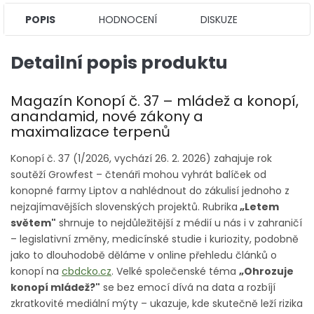
POPIS
HODNOCENÍ
DISKUZE
Detailní popis produktu
Magazín Konopí č. 37 – mládež a konopí,
anandamid, nové zákony a
maximalizace terpenů
Konopí č. 37 (1/2026, vychází 26. 2. 2026) zahajuje rok
soutěží Growfest – čtenáři mohou vyhrát balíček od
konopné farmy Liptov a nahlédnout do zákulisí jednoho z
nejzajímavějších slovenských projektů. Rubrika
„Letem
světem"
shrnuje to nejdůležitější z médií u nás i v zahraničí
– legislativní změny, medicínské studie i kuriozity, podobně
jako to dlouhodobě děláme v online přehledu článků o
konopí na
cbdcko.cz
. Velké společenské téma
„Ohrozuje
konopí mládež?"
se bez emocí dívá na data a rozbíjí
zkratkovité mediální mýty – ukazuje, kde skutečně leží rizika