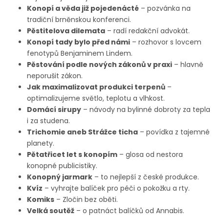
Konopí a věda již pojedenácté
– pozvánka na
tradiční brněnskou konferenci.
Pěstitelova dilemata
– radí redakční advokát.
Konopí tady bylo před námi
– rozhovor s lovcem
fenotypů Benjaminem Lindem.
Pěstování podle nových zákonů v praxi
– hlavně
neporušit zákon.
Jak maximalizovat produkci terpenů
–
optimalizujeme světlo, teplotu a vlhkost.
Domácí sirupy
– návody na bylinné dobroty za tepla
i za studena.
Trichomie aneb Strážce ticha
– povídka z tajemné
planety.
Pětatřicet let s konopím
– glosa od nestora
konopné publicistiky.
Konopný jarmark
– to nejlepší z české produkce.
Kvíz
– vyhrajte balíček pro péči o pokožku a rty.
Komiks
– Zločin bez oběti.
Velká soutěž
– o patnáct balíčků od Annabis.