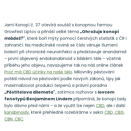
Jarní Konopí č. 37 otevírá soutěž s konopnou farmou
Growfest Liptov a přináší velké téma
„Ohrožuje konopí
mládež?"
, které boří mýty pomocí čerstvých statistik z ČR i
zahraničí. Na medicínské rovině se číslo věnuje tlumení
bolestí při chronické neuroinfekci a představuje anandamid
– první objevený endokanabinoid v lidském těle – včetně
příběhu jeho objevu, navazujeme tak na náš online článek
Proč má CBD účinky na naše tělo
. Milovníky pěstování
potěší návod na pěstování podle nových zákonů, tipy jak
maximalizovat produkci terpenů a právní poradna
„Pěstitelova dilemata"
, zatímco rozhovor s
lovcem
fenotypů Benjaminem Lindem
připomíná, že konopí tady
bylo dávno před námi – a že využít lze nejen
CBD
, ale i další
kanabinoidy
, které přehledně rozebíráme v sekci
CBD, CBG,
CBN, CBC
.