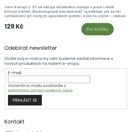
Jarní Konopí č. 30 se věnuje léčebnému konopí v praxi i vědě:
klíčový článek „Biodostupnost kanabinoidů" vysvětluje, jak se liší
vstřebávání při různých způsobech podání a jak ho zvýšit – základ
pro pochopení dávkování CBD a dalších kanabinoidů rozebíráme i v
129 Kč
článku Použití a dávkování CBD, CBG a CBN olejů. Číslo doplňují
Do košíku
texty o sexuálním zdraví, spánku, domácí extrakci, první české
konopné klinice online a reportáž z brněnské konference – to vše
zasazeno do kontextu stále se rozrůstající léčebné praxe s
Z
konopím.
Odebírat newsletter
á
p
Vložte svůj e-mail a my vám budeme zasílat informace o
a
nových produktech na našem e-shopu.
t
E-mail
í
Vložením e-mailu souhlasíte s
podmínkami ochrany osobních údajů
PŘIHLÁSIT SE
Kontakt