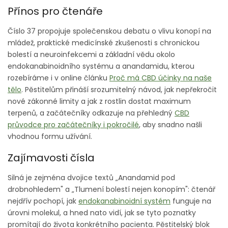
Přínos pro čtenáře
Číslo 37 propojuje společenskou debatu o vlivu konopí na
mládež, praktické medicínské zkušenosti s chronickou
bolestí a neuroinfekcemi a základní vědu okolo
endokanabinoidního systému a anandamidu, kterou
rozebíráme i v online článku
Proč má CBD účinky na naše
tělo
. Pěstitelům přináší srozumitelný návod, jak nepřekročit
nové zákonné limity a jak z rostlin dostat maximum
terpenů, a začátečníky odkazuje na přehledný
CBD
průvodce pro začátečníky i pokročilé
, aby snadno našli
vhodnou formu užívání.
Zajímavosti čísla
Silná je zejména dvojice textů „Anandamid pod
drobnohledem" a „Tlumení bolestí nejen konopím": čtenář
nejdřív pochopí, jak
endokanabinoidní systém
funguje na
úrovni molekul, a hned nato vidí, jak se tyto poznatky
promítají do života konkrétního pacienta. Pěstitelský blok