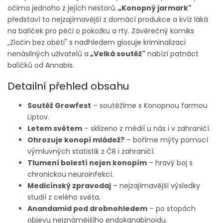
očima jednoho z jejích nestorů.
„Konopný jarmark"
představí to nejzajímavější z domácí produkce a kvíz láká
na balíček pro péči o pokožku a rty. Závěrečný komiks
„Zločin bez oběti" s nadhledem glosuje kriminalizaci
nenásilných uživatelů a
„Velká soutěž"
nabízí patnáct
balíčků od Annabis.
Detailní přehled obsahu
Soutěž Growfest
– soutěžíme s Konopnou farmou
Liptov.
Letem světem
– sklizeno z médií u nás i v zahraničí.
Ohrozuje konopí mládež?
– boříme mýty pomocí
výmluvných statistik z ČR i zahraničí.
Tlumení bolestí nejen konopím
– hravý boj s
chronickou neuroinfekcí.
Medicínský zpravodaj
– nejzajímavější výsledky
studií z celého světa.
Anandamid pod drobnohledem
– po stopách
objevu nejznámějšího endokanabinoidu.