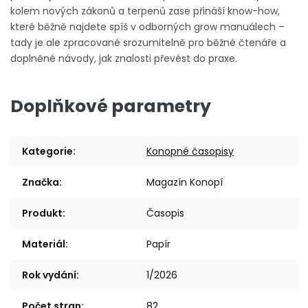
kolem nových zákonů a terpenů zase přináší know-how,
které běžně najdete spíš v odborných grow manuálech –
tady je ale zpracované srozumitelně pro běžné čtenáře a
doplněné návody, jak znalosti převést do praxe.
Doplňkové parametry
Kategorie
:
Konopné časopisy
Značka
:
Magazín Konopí
Produkt
:
Časopis
Materiál
:
Papír
Rok vydání
:
1/2026
Počet stran
:
82