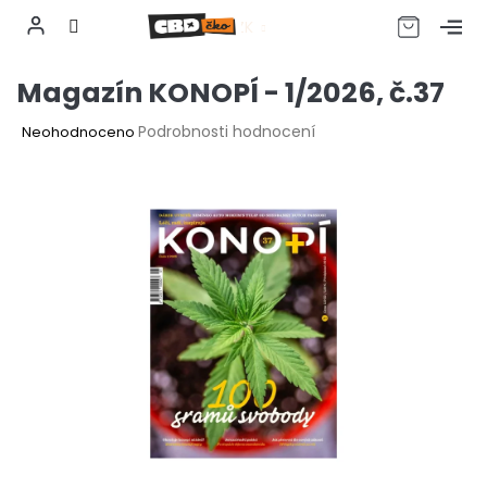
CZK
Přejít
Magazín KONOPÍ - 1/2026, č.37
na
obsah
Průměrné
Podrobnosti hodnocení
Neohodnoceno
hodnocení
produktu
je
0,0
z
5
hvězdiček.