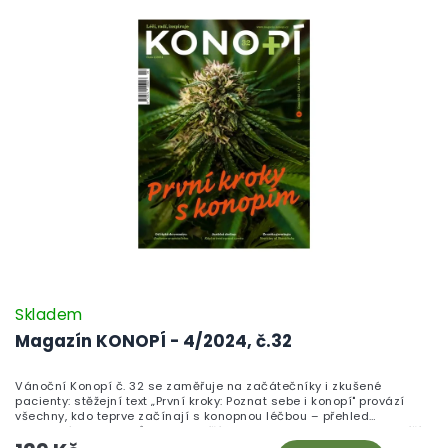
Skladem
Magazín KONOPÍ - 4/2024, č.32
Vánoční Konopí č. 32 se zaměřuje na začátečníky i zkušené
pacienty: stěžejní text „První kroky: Poznat sebe i konopí" provází
všechny, kdo teprve začínají s konopnou léčbou – přehled
dostupných produktů podle obtíží najdete v sekci CBD podle obtíží.
Vedle toho číslo přináší příběh boje s encefalitidou a boreliózou,