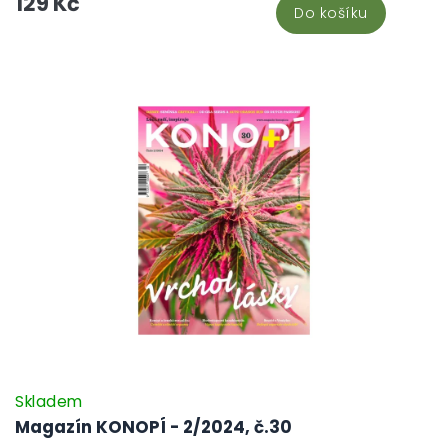
129 Kč
Do košíku
pohled do konopného Japonska, rozhovor s Jindřichem Vobořilem o
regulaci, právní pohled na konopné čípky a reportáž z Cannafestu –
a to vše doplňuje Vaposhow i soutěž o vaporizéry pro milovníky
vaporky.
Skladem
Magazín KONOPÍ - 2/2024, č.30