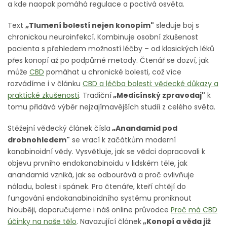
a kde naopak pomáhá regulace a poctivá osvěta.
Text
„Tlumení bolestí nejen konopím"
sleduje boj s
chronickou neuroinfekcí. Kombinuje osobní zkušenost
pacienta s přehledem možností léčby – od klasických léků
přes konopí až po podpůrné metody. Čtenář se dozví, jak
může
CBD
pomáhat u chronické bolesti, což více
rozvádíme i v článku
CBD a léčba bolesti: vědecké důkazy a
praktické zkušenosti
. Tradiční
„Medicínský zpravodaj"
k
tomu přidává výběr nejzajímavějších studií z celého světa.
Stěžejní vědecký článek čísla
„Anandamid pod
drobnohledem"
se vrací k začátkům moderní
kanabinoidní vědy. Vysvětluje, jak se vědci dopracovali k
objevu prvního endokanabinoidu v lidském těle, jak
anandamid vzniká, jak se odbourává a proč ovlivňuje
náladu, bolest i spánek. Pro čtenáře, kteří chtějí do
fungování endokanabinoidního systému proniknout
hlouběji, doporučujeme i náš online průvodce
Proč má CBD
účinky na naše tělo
. Navazující článek
„Konopí a věda již