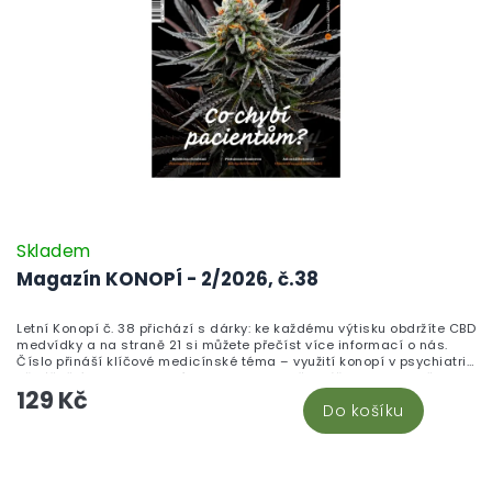
Skladem
Magazín KONOPÍ - 2/2026, č.38
Letní Konopí č. 38 přichází s dárky: ke každému výtisku obdržíte CBD
medvídky a na straně 21 si můžete přečíst více informací o nás.
Číslo přináší klíčové medicínské téma – využití konopí v psychiatrii
při léčbě úzkosti, depresí a PTSD – a bere čtenáře na cestu dějinami
129 Kč
konopí od kočovníků po mořeplavce. Vědecký blok odhaluje
Do košíku
tajemství edestinu, revolučního proteinu ukrytého v konopném
semínku, a pěstitele zaujme rozhovor s profesorem Vosátkou o
mykorhizních houbách a jejich roli v podzemním světě rostlin.