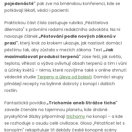
pojedenácté"
pak zve na brněnskou konferenci, kde se
potkávají lékaři, vědci i pacienti.
Praktickou část čísla zastupuje rubrika „Pěstitelova
dilemata" s právními radami redakčního advokáta. Na ni
navazuje článek
„Pěstování podle nových zákonů v
praxi"
, který krok za krokem ukazuje, jak nastavit domácí
pěstírnu tak, aby zůstala v mezích zákona. Text
„Jak
maximalizovat produkci terpenů"
zase řeší, jak světlo,
teplota, vlhkost a výživa ovlivňují obsah terpenů a tím i vůni
a účinky květů – téma, které rozvíjíme také v online shrnutí
vědecké studie
Terpeny a úleva od bolesti
. Domácí sirupy
přinášejí recepty na bylinné dobroty z konopí i dalších
rostlin.
Fantastická povídka
„Trichomie aneb Strážce ticha"
zavede čtenáře na tajemnou planetu, kde drobné
pryskyřičné žlázky připomínají
trichomy
na konopí – a kde
se rozhoduje o osudu celé civilizace. Glosa „Pětatřicet let s
konopím" rekapituluje tři dekády české konopné scény