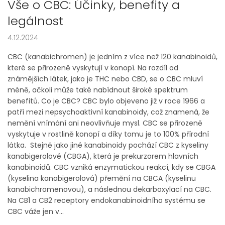
Vše o CBC: Účinky, benefity a
legálnost
4.12.2024
CBC (kanabichromen) je jedním z více než 120 kanabinoidů,
které se přirozeně vyskytují v konopí. Na rozdíl od
známějších látek, jako je THC nebo CBD, se o CBC mluví
méně, ačkoli může také nabídnout široké spektrum
benefitů. Co je CBC? CBC bylo objeveno již v roce 1966 a
patří mezi nepsychoaktivní kanabinoidy, což znamená, že
nemění vnímání ani neovlivňuje mysl. CBC se přirozeně
vyskytuje v rostlině konopí a díky tomu je to 100% přírodní
látka. Stejně jako jiné kanabinoidy pochází CBC z kyseliny
kanabigerolové (CBGA), která je prekurzorem hlavních
kanabinoidů. CBC vzniká enzymatickou reakcí, kdy se CBGA
(kyselina kanabigerolová) přemění na CBCA (kyselinu
kanabichromenovou), a následnou dekarboxylací na CBC.
Na CB1 a CB2 receptory endokanabinoidního systému se
CBC váže jen v...