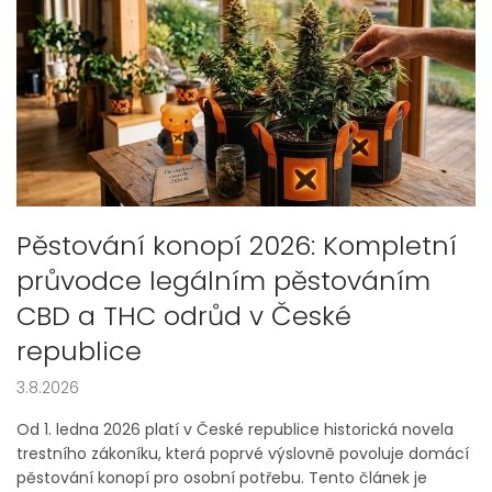
s
č
l
á
n
k
ů
Pěstování konopí 2026: Kompletní
průvodce legálním pěstováním
CBD a THC odrůd v České
republice
3.8.2026
Od 1. ledna 2026 platí v České republice historická novela
trestního zákoníku, která poprvé výslovně povoluje domácí
pěstování konopí pro osobní potřebu. Tento článek je