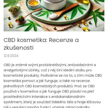
CBD kosmetika: Recenze a
zkušenosti
12.9.2024
CBD je známé svými protizánětlivými, antioxidačními a
analgetickými účinky, což z něj činí ideální složku pro
kosmetické produkty. Podíváme se na to, s čím může CBD
kosmetika pomoci a jak funguje, a také na recenze
jednotlivých CBD kosmetických produktů. Proč se CBD
používá v kosmetice a jak funguje CBD působí na pleť
prostřednictvím interakce s endokanabinoidním
systémem, který je součástí lidského těla a hraje klíčovou
roli v regulaci mnoha funkcí, včetně zdraví pokožky.