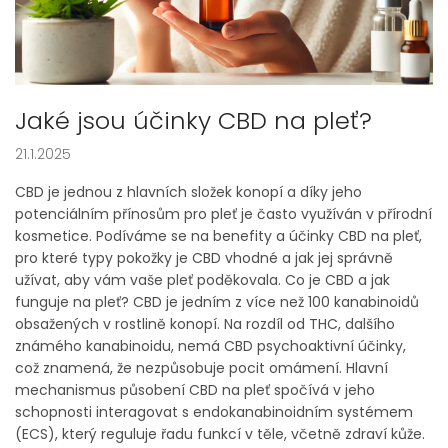
Jaké jsou účinky CBD na pleť?
21.1.2025
CBD je jednou z hlavních složek konopí a díky jeho
potenciálním přínosům pro pleť je často využíván v přírodní
kosmetice. Podíváme se na benefity a účinky CBD na pleť,
pro které typy pokožky je CBD vhodné a jak jej správně
užívat, aby vám vaše pleť poděkovala. Co je CBD a jak
funguje na pleť? CBD je jedním z více než 100 kanabinoidů
obsažených v rostlině konopí. Na rozdíl od THC, dalšího
známého kanabinoidu, nemá CBD psychoaktivní účinky,
což znamená, že nezpůsobuje pocit omámení. Hlavní
mechanismus působení CBD na pleť spočívá v jeho
schopnosti interagovat s endokanabinoidním systémem
(ECS), který reguluje řadu funkcí v těle, včetně zdraví kůže.