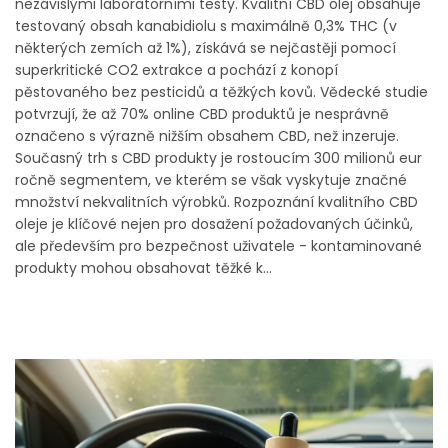
nezávislými laboratorními testy. Kvalitní CBD olej obsahuje
testovaný obsah kanabidiolu s maximálně 0,3% THC (v
některých zemích až 1%), získává se nejčastěji pomocí
superkritické CO2 extrakce a pochází z konopí
pěstovaného bez pesticidů a těžkých kovů. Vědecké studie
potvrzují, že až 70% online CBD produktů je nesprávně
označeno s výrazně nižším obsahem CBD, než inzeruje.
Současný trh s CBD produkty je rostoucím 300 milionů eur
ročně segmentem, ve kterém se však vyskytuje značné
množství nekvalitních výrobků. Rozpoznání kvalitního CBD
oleje je klíčové nejen pro dosažení požadovaných účinků,
ale především pro bezpečnost uživatele - kontaminované
produkty mohou obsahovat těžké k...