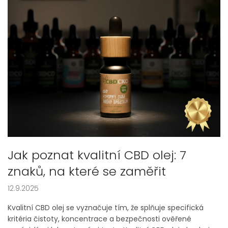
Jak poznat kvalitní CBD olej: 7
znaků, na které se zaměřit
12.9.2025
Kvalitní CBD olej se vyznačuje tím, že splňuje specifická
kritéria čistoty, koncentrace a bezpečnosti ověřené