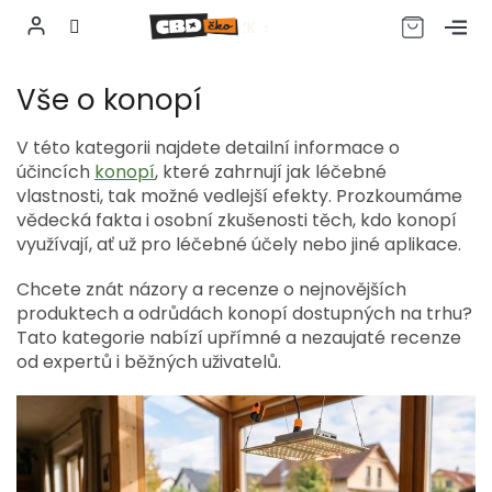
CZK
Přejít
Vše o konopí
na
obsah
V této kategorii najdete detailní informace o
účincích
konopí
, které zahrnují jak léčebné
vlastnosti, tak možné vedlejší efekty. Prozkoumáme
vědecká fakta i osobní zkušenosti těch, kdo konopí
využívají, ať už pro léčebné účely nebo jiné aplikace.
Chcete znát názory a recenze o nejnovějších
produktech a odrůdách konopí dostupných na trhu?
Tato kategorie nabízí upřímné a nezaujaté recenze
od expertů i běžných uživatelů.
V
ý
p
i