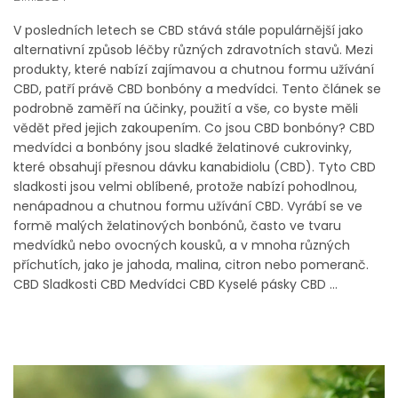
V posledních letech se CBD stává stále populárnější jako
alternativní způsob léčby různých zdravotních stavů. Mezi
produkty, které nabízí zajímavou a chutnou formu užívání
CBD, patří právě CBD bonbóny a medvídci. Tento článek se
podrobně zaměří na účinky, použití a vše, co byste měli
vědět před jejich zakoupením. Co jsou CBD bonbóny? CBD
medvídci a bonbóny jsou sladké želatinové cukrovinky,
které obsahují přesnou dávku kanabidiolu (CBD). Tyto CBD
sladkosti jsou velmi oblíbené, protože nabízí pohodlnou,
nenápadnou a chutnou formu užívání CBD. Vyrábí se ve
formě malých želatinových bonbónů, často ve tvaru
medvídků nebo ovocných kousků, a v mnoha různých
příchutích, jako je jahoda, malina, citron nebo pomeranč.
CBD Sladkosti CBD Medvídci CBD Kyselé pásky CBD ...