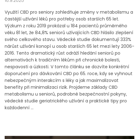
16.9.2025
Využití CBD pro seniory zohledňuje změny v metabolismu a
častější užívání léků pro potřeby osob starších 65 let.
Výzkum z roku 2019 prokázal u 184 pacientů průměrného
věku 81 let, že 84,8% seniorů užívajících CBD hlásilo zlepšení
svého celkového stavu. Vědecké studie dokumentují 333%
nárůst užívání konopí u osob starších 65 let mezi lety 2006-
2016. Tento dramatický růst odráží hledání seniorů po
alternativách k tradičním lékům při chronické bolesti,
nespavosti a úzkosti. V tomto článku se dozvíte konkrétní
doporučení pro dávkování CBD po 65. roce, kdy se vyhnout
nebezpečným interakcím s léky a jak maximalizovat
benefity při minimalizaci rizik. Projdeme základy CBD
metabolismu u seniorů, podrobné bezpečnostní pokyny,
vědecké studie geriatrického užívání a praktické tipy pro
každodenní ...