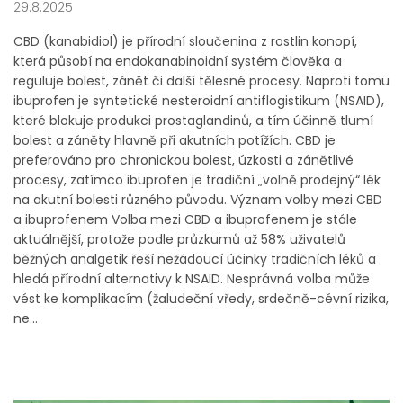
29.8.2025
CBD (kanabidiol) je přírodní sloučenina z rostlin konopí,
která působí na endokanabinoidní systém člověka a
reguluje bolest, zánět či další tělesné procesy. Naproti tomu
ibuprofen je syntetické nesteroidní antiflogistikum (NSAID),
které blokuje produkci prostaglandinů, a tím účinně tlumí
bolest a záněty hlavně při akutních potížích. CBD je
preferováno pro chronickou bolest, úzkosti a zánětlivé
procesy, zatímco ibuprofen je tradiční „volně prodejný“ lék
na akutní bolesti různého původu. Význam volby mezi CBD
a ibuprofenem Volba mezi CBD a ibuprofenem je stále
aktuálnější, protože podle průzkumů až 58% uživatelů
běžných analgetik řeší nežádoucí účinky tradičních léků a
hledá přírodní alternativy k NSAID. Nesprávná volba může
vést ke komplikacím (žaludeční vředy, srdečně-cévní rizika,
ne...