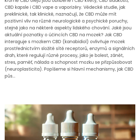
kromě CBD olejů jsou oblíbené i CBD květy, CBD sladkosti,
CBD kapsle i CBD vape a vaporizéry. Vědecké studie, jak
preklinické, tak klinické, naznačují, že CBD může mít
pozitivní vliv na různé neurologické a psychické poruchy,
stejně jako na některé aspekty lidského chování. Jaké jsou
aktuální poznatky o účincích CBD na mozek? Jak CBD
interaguje s mozkem CBD (kanabidiol) ovlivňuje mozek
prostřednictvím složité sítě receptorů, enzymů a signálních
drah, které regulují různé procesy, jako je bolest, zánět,
stres, paměť, nálada a schopnost mozku se přizpůsobovat
(neuroplasticita). Popíšeme si hlavní mechanismy, jak CBD
půs...