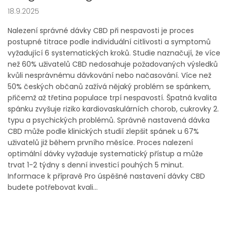
18.9.2025
Nalezení správné dávky CBD při nespavosti je proces
postupné titrace podle individuální citlivosti a symptomů
vyžadující 6 systematických kroků. Studie naznačují, že více
než 60% uživatelů CBD nedosahuje požadovaných výsledků
kvůli nesprávnému dávkování nebo načasování. Více než
50% českých občanů zažívá nějaký problém se spánkem,
přičemž až třetina populace trpí nespavostí. Špatná kvalita
spánku zvyšuje riziko kardiovaskulárních chorob, cukrovky 2.
typu a psychických problémů. Správně nastavená dávka
CBD může podle klinických studií zlepšit spánek u 67%
uživatelů již během prvního měsíce. Proces nalezení
optimální dávky vyžaduje systematický přístup a může
trvat 1-2 týdny s denní investicí pouhých 5 minut.
Informace k přípravě Pro úspěšné nastavení dávky CBD
budete potřebovat kvali...