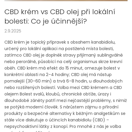
CBD krém vs CBD olej při lokální
bolesti: Co je účinnější?
2.9.2025
CBD krém je topický přípravek s obsahem kanabidiolu,
určený pro lokální aplikaci na postižená místa bolesti,
zatímco CBD olej je doplněk stravy přijímaný sublingválně
nebo perorálně, působící na celý organismus skrze krevní
oběh. CBD krém má efekt do 15 minut, omezuje bolest v
konkrétní oblasti na 2–4 hodiny; CBD olej má nástup
pomalejší (30–60 min) a trvá 6–8 hodin, u dlouhodobých
nebo rozšířených bolestí. Volba mezi CBD krémem a CBD
olejem Bolest svalů, kloubů, chronické obtíže, úrazy i
dlouhodobé záněty patří mezi nejčastější problémy, s nimiž
se potýká moderní člověk. S nárůstem zájmu o přírodní
produkty a bezpečné alternativy k běžným analgetikům se
stále více diskutuje o účincích kanabidiolu (CBD) –
nepsychoaktivní látky z konopí. Pro mnohé z nás je volba