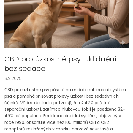
CBD pro úzkostné psy: Uklidnění
bez sedace
8.9.2025
CBD pro úzkostné psy působí na endokanabinoidní systém
psa a pomáhá snižovat projevy úzkosti bez sedativních
účinků. Vědecké studie potvrzují, že až 47% psů trpí
separační úzkostí, zatímco hlukovou fobií je postiženo 32-
49% psí populace. Endokanabinoidní systém, objevený v
roce 1990, obsahuje více než 100 milionů CB1 a CB2
receptorů rozložených v mozku, nervové soustavě a