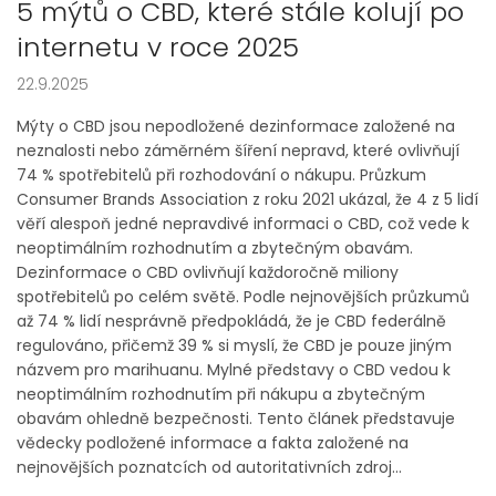
5 mýtů o CBD, které stále kolují po
internetu v roce 2025
22.9.2025
Mýty o CBD jsou nepodložené dezinformace založené na
neznalosti nebo záměrném šíření nepravd, které ovlivňují
74 % spotřebitelů při rozhodování o nákupu. Průzkum
Consumer Brands Association z roku 2021 ukázal, že 4 z 5 lidí
věří alespoň jedné nepravdivé informaci o CBD, což vede k
neoptimálním rozhodnutím a zbytečným obavám.
Dezinformace o CBD ovlivňují každoročně miliony
spotřebitelů po celém světě. Podle nejnovějších průzkumů
až 74 % lidí nesprávně předpokládá, že je CBD federálně
regulováno, přičemž 39 % si myslí, že CBD je pouze jiným
názvem pro marihuanu. Mylné představy o CBD vedou k
neoptimálním rozhodnutím při nákupu a zbytečným
obavám ohledně bezpečnosti. Tento článek představuje
vědecky podložené informace a fakta založené na
nejnovějších poznatcích od autoritativních zdroj...