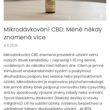
Mikrodávkování CBD: Méně někdy
znamená více
4.9.2025
Mikrodávkování CBD znamená pravidelné užívání velmi
nízkých dávek kanabidiolu – nejčastěji 1–10 mg denně,
rozdělených do několika částí během dne. Cílem je jemně
stimulovat endokanabinoidní systém a poskytnout
dlouhodobou podporu bez sedace nebo psychoaktivních
účinků. Mikrodávkování je inspirováno psychofarmakologií,
kde jemné dávky látek podporují rovnováhu těla a psychiky,
aniž by způsobovaly výrazné změny nálady nebo vnímání.
Oproti klasickému dávkování (klasicky desítky či stovky
miligramů) cílí na subtilní účinky, zvýšenou bezpečnost a
udržitelnost během dlouhodobého užívání. Až 80%