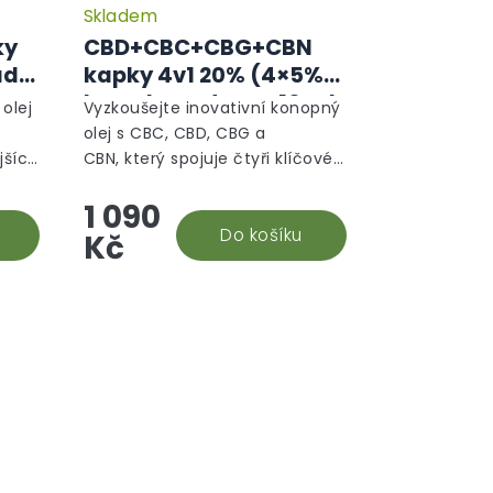
Skladem
Průměrné
hodnocení
ky
CBD+CBC+CBG+CBN
produktu
ad
kapky 4v1 20% (4×5%)
je
broad spectrum, 10 ml
5,0
olej
Vyzkoušejte inovativní konopný
z
- Aktivní režim
olej s CBC, CBD, CBG a
5
jších
CBN, který spojuje čtyři klíčové
hvězdiček.
kanabinoidy pro maximální
1 090
, je
účinek. Kanabidiol (CBD) je
vé
ceněný pro své...
Do košíku
Kč