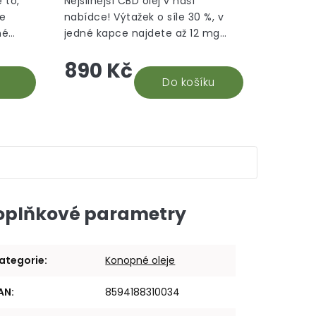
 to,
Nejsilnější CBD olej v naší
z
z
le
nabídce! Výtažek o síle 30 %, v
5
5
né
jedné kapce najdete až 12 mg
hvězdiček.
hvězdiček.
hle je
CBD. Na základě recenzí našich
890 Kč
době.
stálých odběratelů 30% CBD oleje,
vyhodnocujeme tento...
Do košíku
oplňkové parametry
ategorie
:
Konopné oleje
AN
:
8594188310034