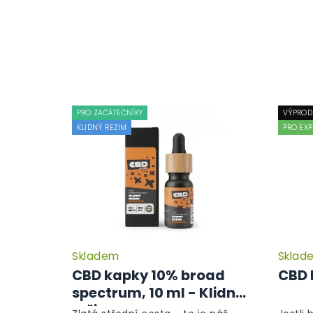
PRO ZAČÁTEČNÍKY
VÝPROD
KLIDNÝ REŽIM
PRO EXP
Skladem
Sklad
CBD kapky 10% broad
CBD 
spectrum, 10 ml - Klidný
režim