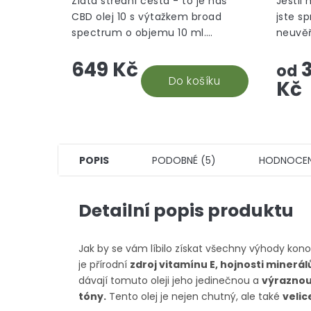
Zlatá střední cesta - to je náš
Jestli 
CBD olej 10 s výtažkem broad
jste s
spectrum o objemu 10 ml.
neuvěř
Nejuniverzálnější CBD doplněk
takový
649 Kč
3
stravy, který vám efektivně
ponoří
od
pomůže. Snadná aplikace a...
Do košíku
který s
Kč
POPIS
PODOBNÉ (5)
HODNOCEN
Detailní popis produktu
Jak by se vám líbilo získat všechny výhody kon
je přírodní
zdroj vitamínu E, hojnosti minerá
dávají tomuto oleji jeho jedinečnou a
výraznou
tóny.
Tento olej je nejen chutný, ale také
velic