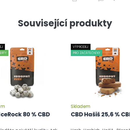
Související produkty
EJ
VÝPRODEJ
ERTY
PRO ZAČÁTEČNÍKY
em
Skladem
Průměrné
hodnocení
IceRock 80 % CBD
CBD Hašiš 25,6 % C
produktu
je
5,0