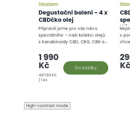
Skladem
Skl
Degustační balení - 4 x
CBD
CBDčko olej
spe
Kli
Připravili jsme pro vás něco
Nejd
speciálního – naši kolekci olejů
v po
s kanabinoidy CBD, CBG, CBN a
chce
jejich kombinace, které u nás
pote
1 990
29
můžete zakoupit za super cenu.
tak C
Představte si to:...
volb
Kč
K
Do košíku
Měrná
497,50 Kč
cena:
/ 1 ks
High-contrast mode