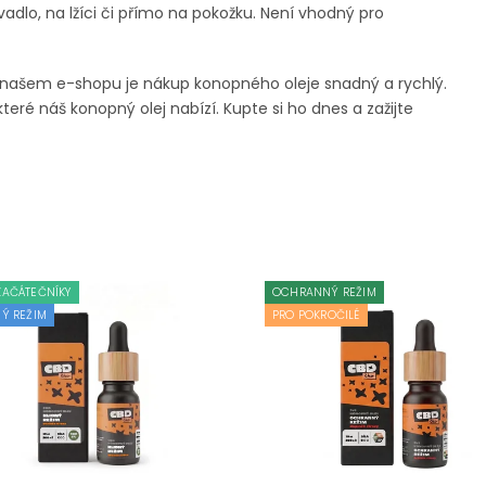
lo, na lžíci či přímo na pokožku. Není vhodný pro
! Na našem e-shopu je nákup konopného oleje snadný a rychlý.
teré náš konopný olej nabízí. Kupte si ho dnes a zažijte
ZAČÁTEČNÍKY
OCHRANNÝ REŽIM
NÝ REŽIM
PRO POKROČILÉ