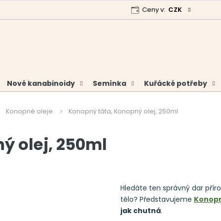
Ceny v:
CZK
 program
Garance vrácení peněz
Analýzy a certifikáty
Nové kanabinoidy
Semínka
Kuřácké potřeby
Konopné oleje
Konopný táta, Konopný olej, 250ml
ý olej, 250ml
Hledáte ten správný dar přír
tělo? Představujeme
Konopn
jak chutná
.