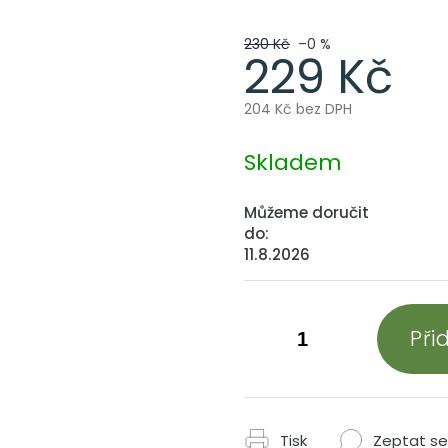
230 Kč
–0 %
229 Kč
204 Kč bez DPH
Měrná
cena:
Skladem
Můžeme doručit
do:
11.8.2026
Při
Tisk
Zeptat se