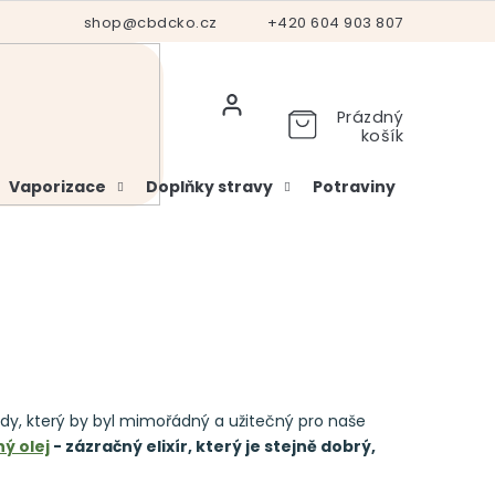
Hodnocení obchodu
shop@cbdcko.cz
Vrácení a reklamace
+420 604 903 807
Ověření věku
Prázdný
košík
Vaporizace
Doplňky stravy
Potraviny
Kosme
ody, který by byl mimořádný a užitečný pro naše
ý olej
- zázračný elixír, který je stejně dobrý,