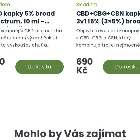
adem
Skladem
 kapky 5% broad
CBD+CBG+CBN kap
ctrum, 10 ml -
3v1 15% (3×5%) bro
dný režim
spectrum, 10 ml -
ostupnější CBD olej na trhu
Objevte revoluční Konopný 
Ochranný režim
měru cena/výkon! Pokud
s CBD, CBG a CBN, který
te vyzkoušet chuť a
kombinuje trojici nejmocně
nciální účinky kanabidiolu,
kanabinoidů pro maximální
0
690
BD olej 5% je to nejlepší při
efekt. CBD, neboli kanabidiol
ě počáteční investice....
Do košíku
známé pro své protizánětli
Do košíku
č
Kč
a...
Mohlo by Vás zajímat