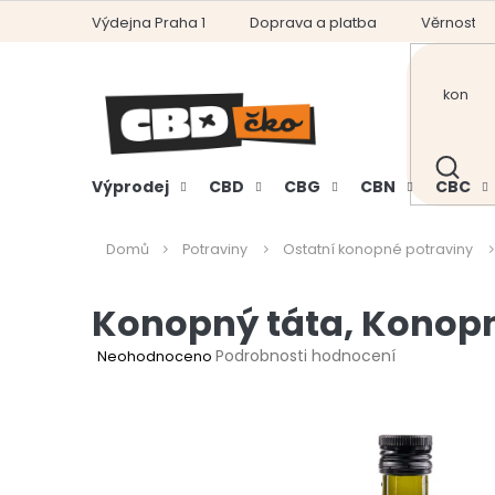
Přejít
Výdejna Praha 1
Doprava a platba
Věrnostní
na
obsah
HLEDAT
Výprodej
CBD
CBG
CBN
CBC
Domů
Potraviny
Ostatní konopné potraviny
Konopný táta, Konopn
Průměrné
Podrobnosti hodnocení
Neohodnoceno
hodnocení
produktu
je
0,0
z
5