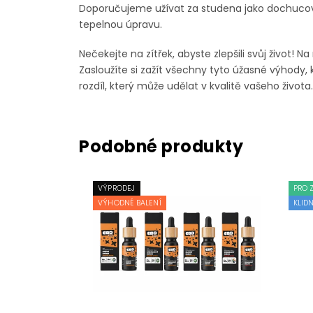
Doporučujeme užívat za studena jako dochucovad
tepelnou úpravu.
Nečekejte na zítřek, abyste zlepšili svůj život
Zasloužíte si zažít všechny tyto úžasné výhody, k
rozdíl, který může udělat v kvalitě vašeho života.
VÝPRODEJ
PRO 
VÝHODNÉ BALENÍ
KLID