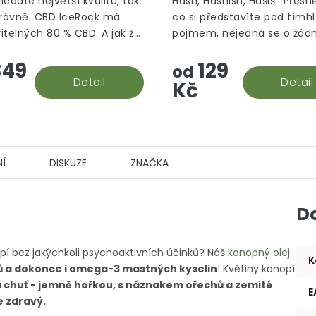
hledáte největší kvalitu, tak
Hash, Hashish, Hašiš.. Přesně
z
právně. CBD IceRock má
co si představíte pod tímh
5
itelných 80 % CBD. A jak že
pojmem, nejedná se o žád
hvězdiček.
 rock vzniká? Palice se
aromatizované "srandy", to
49
129
 do konopného extraktu,
prostě hašiš v jeho CBD po
od
e následně...
Detail
Detail
Kč
Í
DISKUZE
ZNAČKA
D
opí bez jakýchkoli psychoaktivních účinků? Náš
konopný olej
K
lů a dokonce i omega-3 mastných kyselin
! Květiny konopí
 chuť - jemně hořkou, s náznakem ořechů a zemité
E
e zdravý.