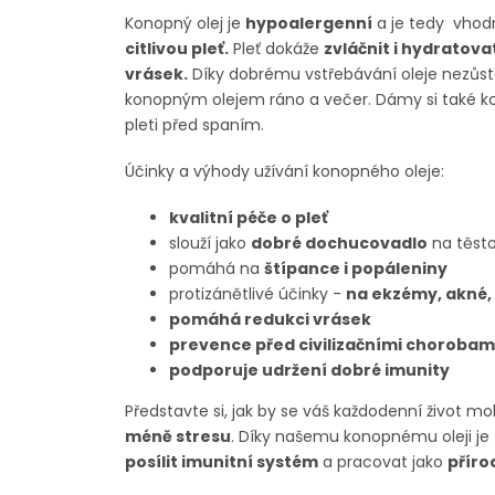
Konopný olej je
hypoalergenní
a je tedy vhod
citlivou pleť.
Pleť dokáže
zvláčnit i hydratov
vrásek.
Díky dobrému vstřebávání oleje nezůst
konopným olejem ráno a večer. Dámy si také ko
pleti před spaním.
Účinky a výhody užívání konopného oleje:
kvalitní péče o pleť
slouží jako
dobré dochucovadlo
na těsto
pomáhá na
štípance i popáleniny
protizánětlivé účinky -
na ekzémy, akné,
pomáhá redukci vrásek
prevence před civilizačními chorobam
podporuje udržení dobré imunity
Představte si, jak by se váš každodenní život mo
méně stresu
. Díky našemu konopnému oleji je
posílit imunitní systém
a pracovat jako
příro