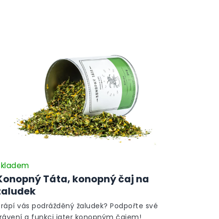
Skladem
Konopný Táta, konopný čaj na
žaludek
Trápí vás podrážděný žaludek? Podpořte své
trávení a funkci jater konopným čajem!