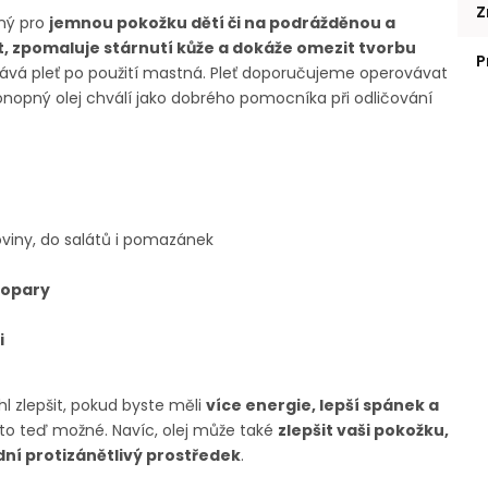
Z
ný pro
jemnou pokožku dětí či na podrážděnou a
at, zpomaluje stárnutí kůže a dokáže omezit tvorbu
P
ává pleť po použití mastná. Pleť doporučujeme operovávat
nopný olej chválí jako dobrého pomocníka při odličování
viny, do salátů i pomazánek
 opary
i
hl zlepšit, pokud byste měli
více energie, lepší spánek a
 to teď možné. Navíc, olej může také
zlepšit vaši pokožku,
dní protizánětlivý prostředek
.