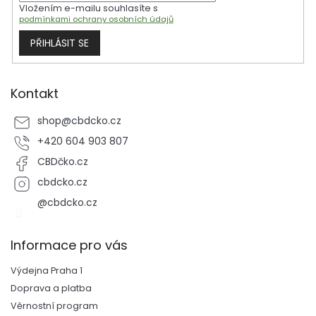
Vložením e-mailu souhlasíte s
podmínkami ochrany osobních údajů
PŘIHLÁSIT SE
Kontakt
shop
@
cbdcko.cz
+420 604 903 807
CBDčko.cz
cbdcko.cz
@cbdcko.cz
Informace pro vás
Výdejna Praha 1
Doprava a platba
Věrnostní program