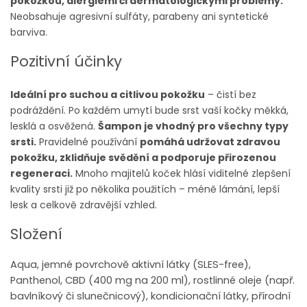
pokožkou, alergiemi či dermatologickými problémy.
Neobsahuje agresivní sulfáty, parabeny ani syntetické
barviva.
Pozitivní účinky
Ideální pro suchou a citlivou pokožku
– čistí bez
podráždění. Po každém umytí bude srst vaší kočky měkká,
lesklá a osvěžená.
Šampon je vhodný pro všechny typy
srsti.
Pravidelné používání
pomáhá udržovat zdravou
pokožku, zklidňuje svědění a podporuje přirozenou
regeneraci.
Mnoho majitelů koček hlásí viditelné zlepšení
kvality srsti již po několika použitích – méně lámání, lepší
lesk a celkově zdravější vzhled.
Složení
Aqua, jemné povrchově aktivní látky (SLES-free),
Panthenol, CBD (400 mg na 200 ml), rostlinné oleje (např.
bavlníkový či slunečnicový), kondicionační látky, přírodní