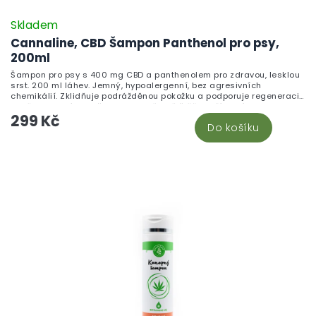
Skladem
Cannaline, CBD Šampon Panthenol pro psy,
200ml
Šampon pro psy s 400 mg CBD a panthenolem pro zdravou, lesklou
srst. 200 ml láhev. Jemný, hypoalergenní, bez agresivních
chemikálií. Zklidňuje podrážděnou pokožku a podporuje regeneraci
buněk. Vhodný pro všechny psy včetně štěňat. Přírodní formule bez
299 Kč
sulfátů a parabenů.
Do košíku