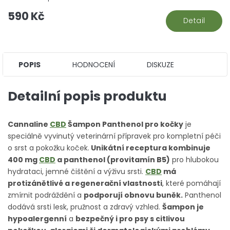
590 Kč
Detail
POPIS
HODNOCENÍ
DISKUZE
Detailní popis produktu
Cannaline
CBD
Šampon Panthenol pro kočky
je
speciálně vyvinutý veterinární přípravek pro kompletní péči
o srst a pokožku koček.
Unikátní receptura kombinuje
400 mg
CBD
a panthenol (provitamín B5)
pro hlubokou
hydrataci, jemné čištění a výživu srsti.
CBD
má
protizánětlivé a regenerační vlastnosti
, které pomáhají
zmírnit podráždění a
podporují obnovu buněk.
Panthenol
dodává srsti lesk, pružnost a zdravý vzhled.
Šampon je
hypoalergenní
a
bezpečný i pro psy s citlivou