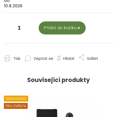
do:
10.8.2026
Přidat do košíku
Tisk
Zeptat se
Hlídat
Sdílet
Související produkty
REBRANDING
PRO ZVÍŘATA