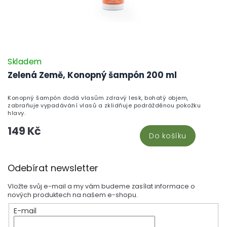
Skladem
Zelená Země, Konopný šampón 200 ml
Konopný šampón dodá vlasům zdravý lesk, bohatý objem,
zabraňuje vypadávání vlasů a zklidňuje podrážděnou pokožku
hlavy.
149 Kč
Do košíku
Z
Odebírat newsletter
á
p
Vložte svůj e-mail a my vám budeme zasílat informace o
a
nových produktech na našem e-shopu.
t
E-mail
í