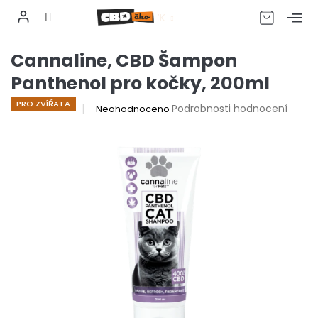
CZK
Přejít
Cannaline, CBD Šampon
na
obsah
Panthenol pro kočky, 200ml
PRO ZVÍŘATA
Průměrné
Podrobnosti hodnocení
Neohodnoceno
hodnocení
produktu
je
0,0
z
5
hvězdiček.