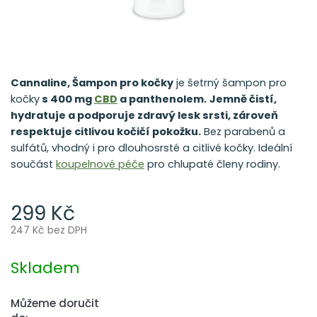
Cannaline, Šampon pro kočky
je šetrný šampon pro
kočky
s 400 mg
CBD
a panthenolem.
Jemně čistí,
hydratuje a podporuje zdravý lesk srsti, zároveň
respektuje citlivou kočičí pokožku.
Bez parabenů a
sulfátů, vhodný i pro dlouhosrsté a citlivé kočky. Ideální
součást
koupelnové péče
pro chlupaté členy rodiny.
299 Kč
247 Kč bez DPH
Měrná
cena:
Skladem
Můžeme doručit