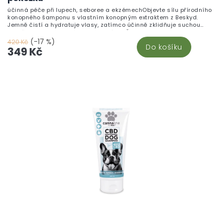
účinná péče při lupech, seboree a ekzémechObjevte sílu přírodního
konopného šamponu s vlastním konopným extraktem z Beskyd.
Jemně čistí a hydratuje vlasy, zatímco účinně zklidňuje suchou
pokožku hlavy, lupy, seboreu a ekzémy. Šampon obsahuje GLUADIN®
KERA-P LM pro posílení vlasových vláken, DEFENSCALP™ PF proti
(-17 %)
420 Kč
Do košíku
lupům a PANTHENOL pro regeneraci.Ideální pro každodenní použití
349 Kč
na všech typech vlasů. Přírodní složení bez dráždivých chemických
přísad podporuje zdravý růst vlasů a chrání před poškozením.
Šampon má příjemnou vůni a vhodný je i pro citlivou pokožku hlavy.