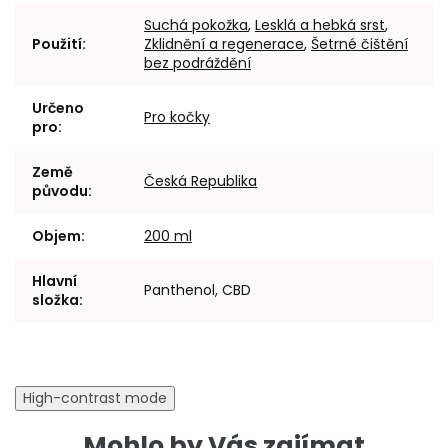
Suchá pokožka
,
Lesklá a hebká srst
,
Použití
:
Zklidnění a regenerace
,
Šetrné čištění
bez podráždění
Určeno
Pro kočky
pro
:
Země
Česká Republika
původu
:
Objem
:
200 ml
Hlavní
Panthenol, CBD
složka
:
High-contrast mode
Mohlo by Vás zajímat