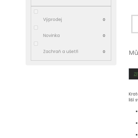
p
a
n
Výprodej
0
e
l
Novinka
0
Zachraň a ušetři
Mů
0
Z
Krat
liší