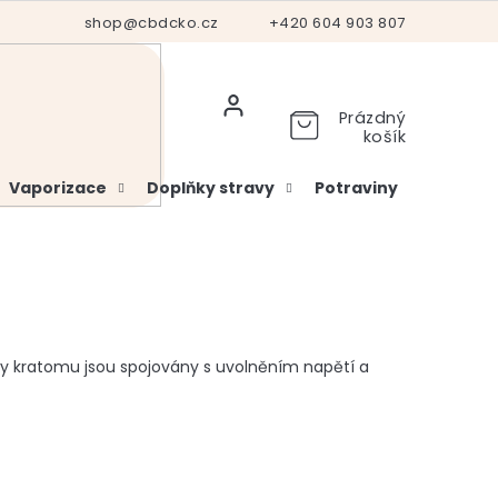
Hodnocení obchodu
shop@cbdcko.cz
Vrácení a reklamace
+420 604 903 807
Ověření věku
Prázdný
košík
Vaporizace
Doplňky stravy
Potraviny
Kosme
dy kratomu jsou spojovány s uvolněním napětí a