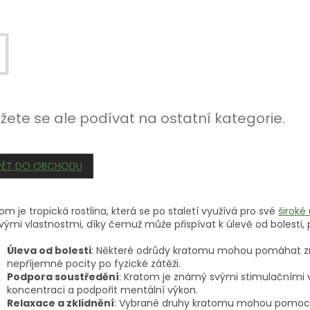
žete se ale podívat na ostatní kategorie.
PĚT DO OBCHODU
om je tropická rostlina, která se po staletí využívá pro své
široké
 svými vlastnostmi, díky čemuž může přispívat k úlevě od bolesti
Úleva od bolesti
: Některé odrůdy kratomu mohou pomáhat zmí
nepříjemné pocity po fyzické zátěži.
Podpora soustředění
: Kratom je známý svými stimulačními vl
koncentraci a podpořit mentální výkon.
Relaxace a zklidnění
: Vybrané druhy kratomu mohou pomoci s