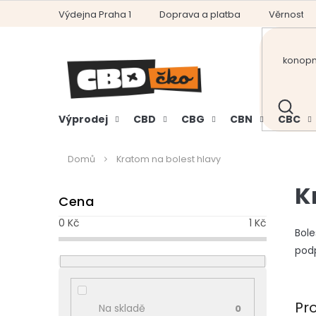
Přejít
Výdejna Praha 1
Doprava a platba
Věrnostní
na
obsah
HLEDAT
Výprodej
CBD
CBG
CBN
CBC
Domů
Kratom na bolest hlavy
P
K
Cena
o
s
0
Kč
1
Kč
t
Bole
r
podp
a
n
n
Pr
Na skladě
0
í