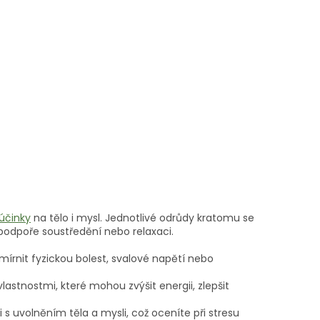
 účinky
na tělo i mysl. Jednotlivé odrůdy kratomu se
, podpoře soustředění nebo relaxaci.
rnit fyzickou bolest, svalové napětí nebo
astnostmi, které mohou zvýšit energii, zlepšit
 uvolněním těla a mysli, což oceníte při stresu