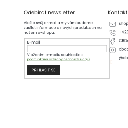
á
p
Odebírat newsletter
Kontakt
a
t
Vložte svůj e-mail a my vám budeme
sho
í
zasílat informace o nových produktech na
+420
našem e-shopu.
CBDč
E-mail
cbdc
Vložením e-mailu souhlasíte s
@cb
podmínkami ochrany osobních údajů
PŘIHLÁSIT SE