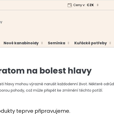
Ceny v:
CZK
 program
Garance vrácení peněz
Analýzy a certifikáty
Nové kanabinoidy
Semínka
Kuřácké potřeby
ratom na bolest hlavy
sti hlavy mohou výrazně narušit každodenní život. Některé odrů
orou pohody, což může přispět ke zmírnění těchto potíží.
odukty teprve připravujeme.