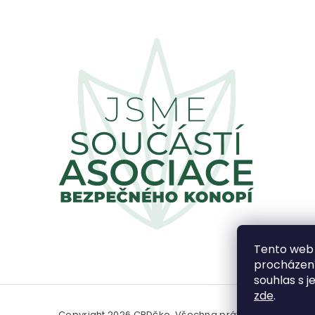
Tento web 
procházení
souhlas s j
zde
.
Copyright 2026
CBDčko
. Všechna práva vyhrazena.