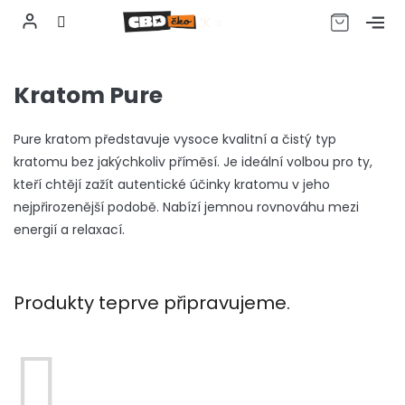
CZK
Přejít
na
Kratom Pure
obsah
Pure kratom představuje vysoce kvalitní a čistý typ
kratomu bez jakýchkoliv příměsí. Je ideální volbou pro ty,
kteří chtějí zažít autentické účinky kratomu v jeho
nejpřirozenější podobě. Nabízí jemnou rovnováhu mezi
energií a relaxací.
Produkty teprve připravujeme.