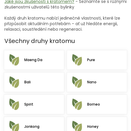
Jaké jsou zkušenosti s kratomem?
- Seznamte se s různými
zkušenostmi uživatelů této bylinky
Každý druh kratomu nabízí jedinečné vlastnosti, které lze
přizpůsobit aktuálním potřebám – ať už hledáte energii,
relaxaci, soustředění nebo regeneraci.
Všechny druhy kratomu
Maeng Da
Pure
Bali
Nano
Spirit
Borneo
Jonkong
Honey