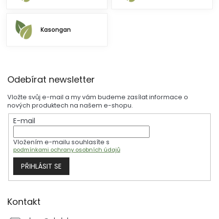
Kasongan
Z
Odebírat newsletter
á
p
Vložte svůj e-mail a my vám budeme zasílat informace o
a
nových produktech na našem e-shopu.
t
E-mail
í
Vložením e-mailu souhlasíte s
podmínkami ochrany osobních údajů
PŘIHLÁSIT SE
Kontakt