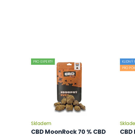
PRO EXPERTY
KLIDNÝ 
PRO POK
Skladem
Sklad
Průměrné
hodnocení
CBD MoonRock 70 % CBD
CBD 