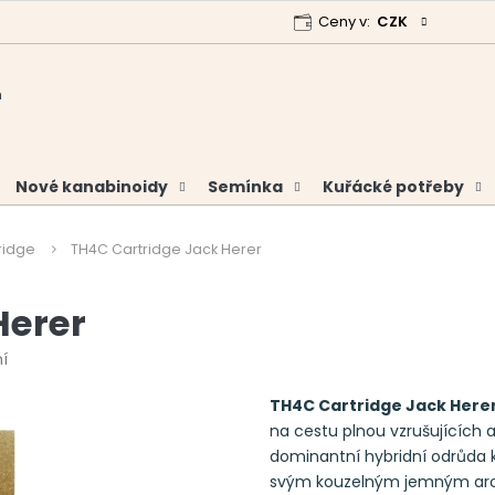
Ceny v:
CZK
 program
Garance vrácení peněz
Analýzy a certifikáty
Nové kanabinoidy
Semínka
Kuřácké potřeby
ridge
TH4C Cartridge Jack Herer
Herer
í
TH4C Cartridge Jack Here
na cestu plnou vzrušujících a
dominantní hybridní odrůda 
svým kouzelným jemným aro