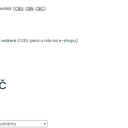
stilát (
CBG
,
CBN
,
CBC
)
 veškeré CCELL pera u nás na e-shopu)
č