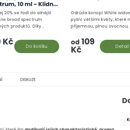
trum, 10 ml - Klidný
m
j 20% se řadí do silnější
Odrůda konopí White wido
rie broad spectrum
pyšní většími květy, které 
ých produktů. Díky
příjemnou, plnou ovocnou,
čnému složení obsahuje až
silnou, květinovou vůni.
 Kč
109
BD v jedné kapce. Vysoká
od
a je zaručena CO2...
Do košíku
Detail
Kč
Í
DISKUZE
D
K
í, které jim
dodávají jejich charakteristické aroma
.