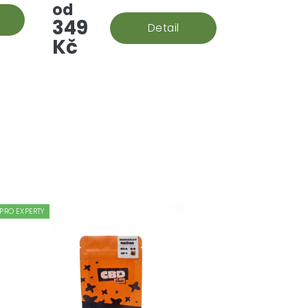
s 99
se ponoří do konopného
od
vý
extraktu, který se následně...
349
Detail
Kč
PRO EXPERTY