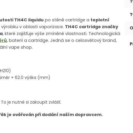
T
T
kutosti TH4C liquidu
po stěně cartridge a
teplotní
o výrobku v oblasti vaporizace.
TH4C cartridge značky
O
la
, které zajišťuje výše zmíněné vlastnosti. Technologická
érů
, baterií a cartridge. Jedná se o celosvětový brand,
P
kální vape shop.
TH210)
průměr × 62.0 výška (mm)
. To je nutné si zakoupit zvlášť.
Věk je ověřován při dodání naším dopravcem.