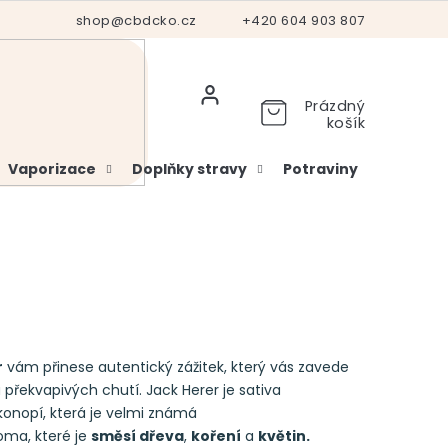
Hodnocení obchodu
shop@cbdcko.cz
Vrácení a reklamace
+420 604 903 807
Ověření věku
Prázdný
košík
Vaporizace
Doplňky stravy
Potraviny
Kosme
r
vám přinese autentický zážitek, který vás zavede
 překvapivých chutí. Jack Herer je sativa
konopí, která je velmi známá
ma, které je
směsí dřeva
,
koření
a
květin.