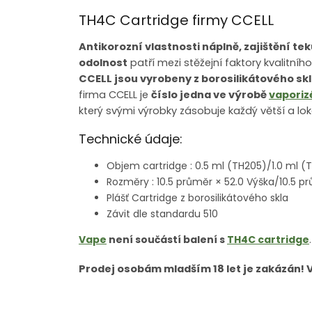
TH4C Cartridge firmy CCELL
Antikorozní vlastnosti náplně, zajištění te
odolnost
patří mezi stěžejní faktory kvalitníh
CCELL jsou vyrobeny z borosilikátového sk
firma CCELL je
číslo jedna ve výrobě
vaporiz
který svými výrobky zásobuje každý větší a lo
Technické údaje:
Objem cartridge : 0.5 ml (TH205)/1.0 ml (
Rozměry : 10.5 průměr × 52.0 Výška/10.5 
Plášť Cartridge z borosilikátového skla
Závit dle standardu 510
Vape
není součástí balení s
TH4C cartridge
Prodej osobám mladším 18 let je zakázán! 