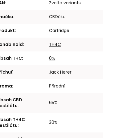
AN
:
Zvolte variantu
načka
:
CBDčko
rodukt
:
Cartridge
anabinoid
:
TH4C
bsah THC
:
0%
říchuť
:
Jack Herer
roma
:
Přírodní
bsah CBD
65%
estilátu
:
bsah TH4C
30%
estilátu
: