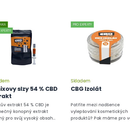
NKA
PRO EXPERTY
EXPERTY
adem
Skladem
ixovy slzy 54 % CBD
CBG Izolát
rakt
xův extrakt 54 % CBD je
Patříte mezi nadšence
mečný konopný extrakt
vylepšování kosmetických
ý pro svůj vysoký obsah
produktů? Pak máme pro v
binoidů, především CBD,
revoluční výrobek v podob