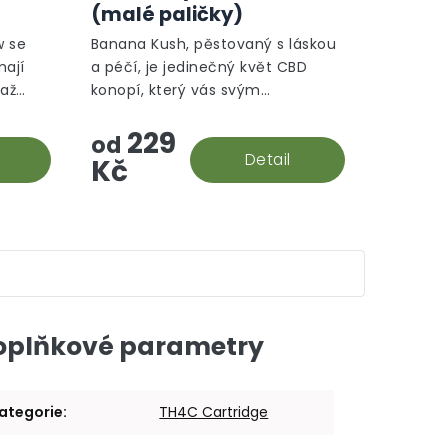
produktu
(malé paličky)
je
5,0
w se
Banana Kush, pěstovaný s láskou
z
mají
a péčí, je jedinečný květ CBD
5
 až
konopí, který vás svým
hvězdiček.
aromatem přenese do tropické
229
oázy.
od
Detail
Kč
oplňkové parametry
ategorie
:
TH4C Cartridge