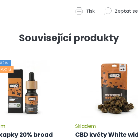
Tisk
Zeptat se
Související produkty
REŽIM
ROČILÉ
em
Skladem
kapky 20% broad
CBD květy White wi