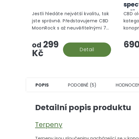
produktu
spec
je
reži
5,0
Jestli hledáte největší kvalitu, tak
CBD ole
z
jste správně. Představujeme CBD
katego
5
MoonRock s až neuvěřitelnými 70
konopn
hvězdiček.
% CBD.
výjime
299
690
8 mg C
od
Detail
kvalit
Kč
POPIS
PODOBNÉ (5)
HODNOCEN
Detailní popis produktu
Terpeny
Terpeny jsou sloučeniny nacházející se v konop