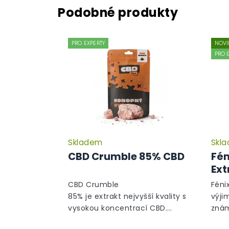
PRO EXPERTY
NOVI
PRO 
Skladem
Skl
CBD Crumble 85% CBD
Fén
Ext
CBD Crumble
Féni
85% je extrakt nejvyšší kvality s
výji
vysokou koncentrací CBD.
znám
Jedná se o druh koncentrátu,
kana