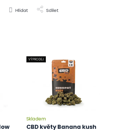
Hlídat
Sdílet
VÝPRODEJ
Skladem
Průměrné
hodnocení
dow
CBD květy Banana kush