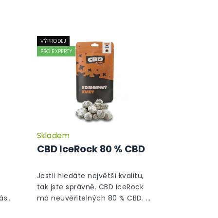
VÝPRODEJ
PRO EXPERTY
Skladem
Průměrné
hodnocení
CBD IceRock 80 % CBD
produktu
je
5,0
Jestli hledáte největší kvalitu,
z
tak jste správně. CBD IceRock
5
ás
má neuvěřitelných 80 % CBD. A
hvězdiček.
ě
jak že takový rock vzniká? Palice