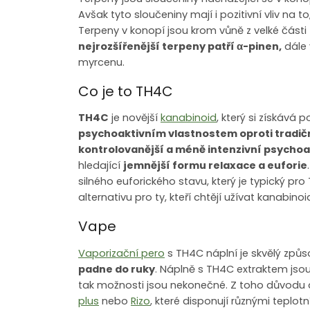
Avšak tyto sloučeniny mají i pozitivní vliv na to
Terpeny v konopí jsou krom vůně z velké část
nejrozšířenější terpeny patří
α
-pinen,
dále 
myrcenu.
Co je to TH4C
TH4C
je novější
kanabinoid
, který si získává
psychoaktivním vlastnostem oproti tradi
kontrolovanější a méně intenzivní psychoak
hledající
jemnější formu relaxace a euforie
silného euforického stavu, který je typický pro
alternativu pro ty, kteří chtějí užívat kanabin
Vape
Vaporizační pero
s TH4C náplní je skvělý způs
padne do ruky
. Náplně s TH4C extraktem jsou 
tak možnosti jsou nekonečné. Z toho důvodu
plus
nebo
Rizo
, které disponují různými teplot