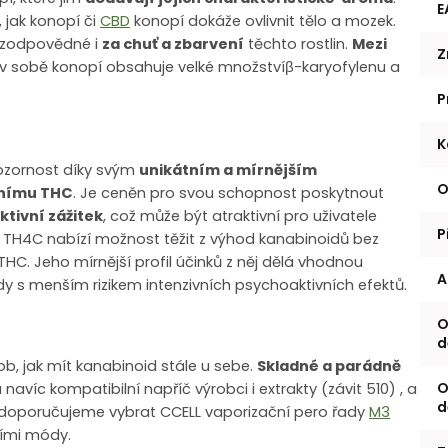
E
, jak konopí či
CBD
konopí dokáže ovlivnit tělo a mozek.
i zodpovědné i
za chuť a zbarvení
těchto rostlin.
Mezi
Z
v sobě konopí obsahuje velké množství
β-karyofylenu a
P
K
 pozornost díky svým
unikátním a mírnějším
O
čnímu THC
. Je ceněn pro svou schopnost poskytnout
tivní zážitek
, což může být atraktivní pro uživatele
P
. TH4C nabízí možnost těžit z výhod kanabinoidů bez
 THC. Jeho mírnější profil účinků z něj dělá vhodnou
A
oidy s menším rizikem intenzivních psychoaktivních efektů.
O
d
ob, jak mít kanabinoid stále u sebe.
Skladné a parádně
O
navíc kompatibilní napříč výrobci i extrakty (závit 510) , a
d
 doporučujeme vybrat CCELL vaporizační pero řady
M3
ními módy.