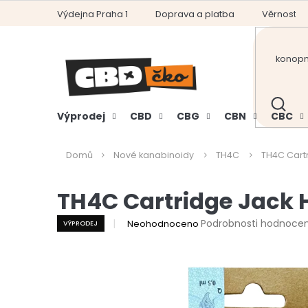
Přejít
Výdejna Praha 1
Doprava a platba
Věrnostní
na
obsah
HLEDAT
Výprodej
CBD
CBG
CBN
CBC
Domů
Nové kanabinoidy
TH4C
TH4C Cart
TH4C Cartridge Jack 
Průměrné
Podrobnosti hodnocen
Neohodnoceno
VÝPRODEJ
hodnocení
produktu
je
0,0
z
5