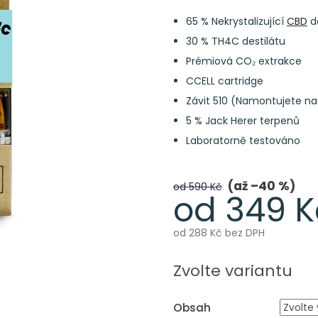
65 % Nekrystalizující
CBD
de
30 % TH4C destilátu
Prémiová CO₂ extrakce
CCELL cartridge
Závit 510 (Namontujete na
5 % Jack Herer terpenů
Laboratorně testováno
až –40 %
od 590 Kč
od
349 K
od
288 Kč
bez DPH
Měrná
cena:
Zvolte variantu
Obsah