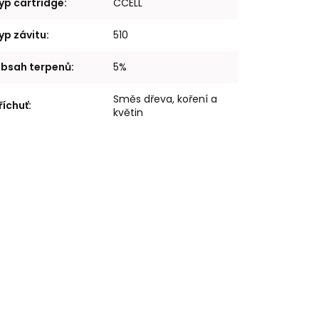
yp cartridge
:
CCELL
yp závitu
:
510
bsah terpenů
:
5%
Směs dřeva, koření a
říchuť
:
květin