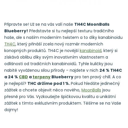
Připravte se! Už se na vás valí naše
TH4C MoonBalls
Blueberry!
Představte si tu nejlepší texturu tradičního
haše, ale s naším moderním twistem a to díky kanabinoidu
TH4C
, který přináší zcela nový rozměr moderních
konopných produktů. TH4C je novější
kanabinoid
, který si
získává oblibu díky svým inovativním vlastnostem a
odlišnosti od tradičních kanabinoidů. Tyhle kuličky jsou
nabité vyváženou silou přírody – najdete v nich
24 % TH4C
a 24 %
CBD
a
terpeny
Blueberry
pro ten pravý chill. A co
je nejlepší?
THC držíme pod 1 %.
Pokud hledáte jedinečný
zážitek a chcete objevit něco nového,
MoonBalls
jsou
přesně pro Vás. Vyzkoušejte špičkovou kvalitu a unikátní
zážitek s tímto exkluzivním produktem. Těšíme se na Vaše
dojmy!