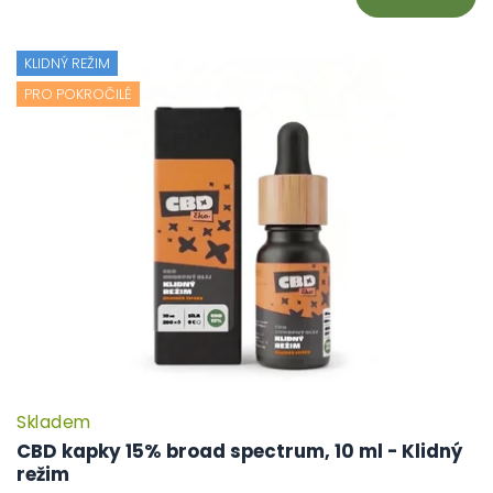
KLIDNÝ REŽIM
PRO POKROČILÉ
Skladem
P
h
CBD kapky 15% broad spectrum, 10 ml - Klidný
pr
režim
je