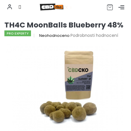
CZK
Přejít
TH4C MoonBalls Blueberry 48%
na
obsah
PRO EXPERTY
Průměrné
Podrobnosti hodnocení
Neohodnoceno
hodnocení
produktu
je
0,0
z
5
hvězdiček.