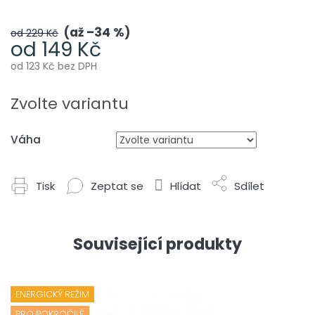
až –34 %
od 229 Kč
od
149 Kč
od
123 Kč
bez DPH
Měrná
cena:
Zvolte variantu
Váha
Tisk
Zeptat se
Hlídat
Sdílet
Související produkty
ENERGICKÝ REŽIM
PRO POKROČILÉ