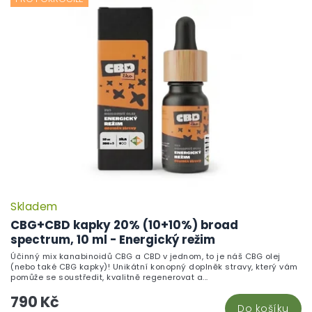
Skladem
CBG+CBD kapky 20% (10+10%) broad
spectrum, 10 ml - Energický režim
Účinný mix kanabinoidů CBG a CBD v jednom, to je náš CBG olej
(nebo také CBG kapky)! Unikátní konopný doplněk stravy, který vám
pomůže se soustředit, kvalitně regenerovat a...
790 Kč
Do košíku