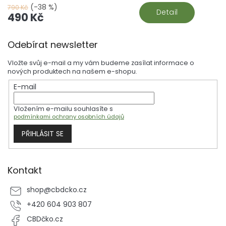
získat pomocí tříkomorové drtičky nebo profesionální extrakcí za
(-38 %)
790 Kč
Detail
použití suchého ledu.
490 Kč
Z
Odebírat newsletter
á
p
Vložte svůj e-mail a my vám budeme zasílat informace o
a
nových produktech na našem e-shopu.
t
E-mail
í
Vložením e-mailu souhlasíte s
podmínkami ochrany osobních údajů
PŘIHLÁSIT SE
Kontakt
shop
@
cbdcko.cz
+420 604 903 807
CBDčko.cz