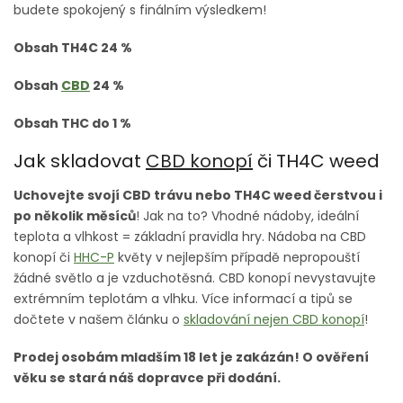
budete spokojený s finálním výsledkem!
Obsah TH4C 24 %
Obsah
CBD
24 %
Obsah THC do 1 %
Jak skladovat
CBD konopí
či TH4C weed
Uchovejte svojí CBD trávu nebo TH4C weed čerstvou i
po několik měsíců
! Jak na to? Vhodné nádoby, ideální
teplota a vlhkost = základní pravidla hry. Nádoba na CBD
konopí či
HHC-P
květy v nejlepším případě nepropouští
žádné světlo a je vzduchotěsná. CBD konopí nevystavujte
extrémním teplotám a vlhku. Více informací a tipů se
dočtete v našem článku o
skladování nejen CBD konopí
!
Prodej osobám mladším 18 let je zakázán! O ověření
věku se stará náš dopravce při dodání.