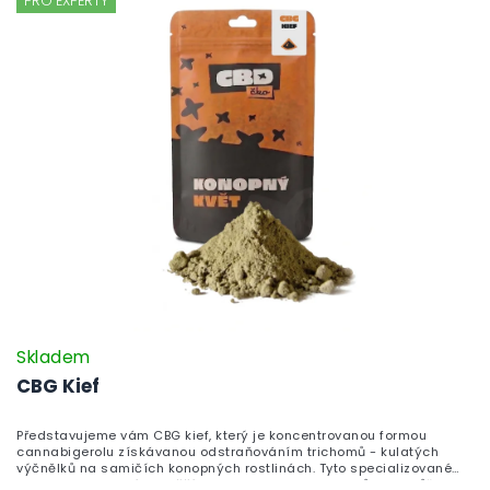
PRO EXPERTY
dnes!
Skladem
CBG Kief
Představujeme vám CBG kief, který je koncentrovanou formou
cannabigerolu získávanou odstraňováním trichomů - kulatých
výčnělků na samičích konopných rostlinách. Tyto specializované
struktury obsahují nejvyšší koncentrace kanabinoidů. Kief můžete