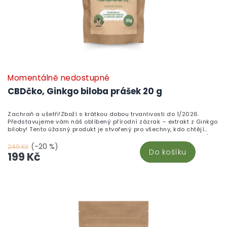
Momentálně nedostupné
CBDčko, Ginkgo biloba prášek 20 g
Zachraň a ušetři!Zboží s krátkou dobou trvanlivosti do 1/2026.
Představujeme vám náš oblíbený přírodní zázrak – extrakt z Ginkgo
biloby! Tento úžasný produkt je stvořený pro všechny, kdo chtějí
podpořit svou paměť a zlepšit koncentraci. Prášek plný síly z listů
Ginkgo vám pomohou udržet mysl svěží a krevní oběh v kondici.
(-20 %)
249 Kč
Do košíku
Přidejte si do svého každodenního rituálu špetku přírody a užívejte
199 Kč
si výhody tohoto starodávného stromu. Objednejte si Ginkgo bilobu
a objevte nový rozměr vitality!