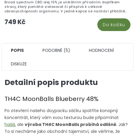
Broad spectrum CBD olej 15% je unikátním přírodním doplňkem
5,
stravy, který pomáhá zrelaxovat či přispívá k celkové
z
obranyschopnosti organismu. V jedné kapce se nachází přibližně...
5
749 Kč
hv
Do košíku
POPIS
PODOBNÉ (5)
HODNOCENÍ
DISKUZE
Detailní popis produktu
TH4C MoonBalls Blueberry 48%
Po otevření našeho doypacku sáčku spatříte konopný
koncentrát, který vám svou texturou bude připomínat
hašiš
, ale
výroba TH4C MoonBalls probíhá odlišně
. Jak?
To si necháme jako obchodní tajemství, ale věříme, že