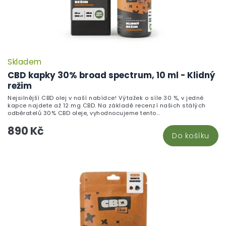
Skladem
P
h
CBD kapky 30% broad spectrum, 10 ml - Klidný
pr
režim
je
Nejsilnější CBD olej v naší nabídce! Výtažek o síle 30 %, v jedné
5,
kapce najdete až 12 mg CBD. Na základě recenzí našich stálých
z
odběratelů 30% CBD oleje, vyhodnocujeme tento...
5
890 Kč
hv
Do košíku