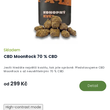
Skladem
P
h
CBD MoonRock 70 % CBD
pr
je
Jestli hledáte největší kvalitu, tak jste správně. Představujeme CBD
5,
MoonRock s až neuvěřitelnými 70 % CBD.
z
5
299 Kč
hv
od
Detail
High-contrast mode