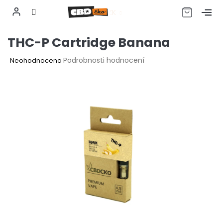
CZK
Přejít
THC-P Cartridge Banana
na
obsah
Průměrné
Podrobnosti hodnocení
Neohodnoceno
hodnocení
produktu
je
0,0
z
5
hvězdiček.