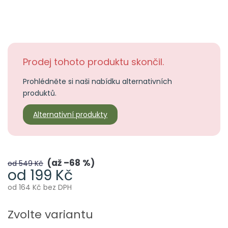
Prodej tohoto produktu skončil.
Prohlédněte si naši nabídku alternativních
produktů.
Alternativní produkty
až –68 %
od 549 Kč
od
199 Kč
od
164 Kč
bez DPH
Měrná
cena:
Zvolte variantu