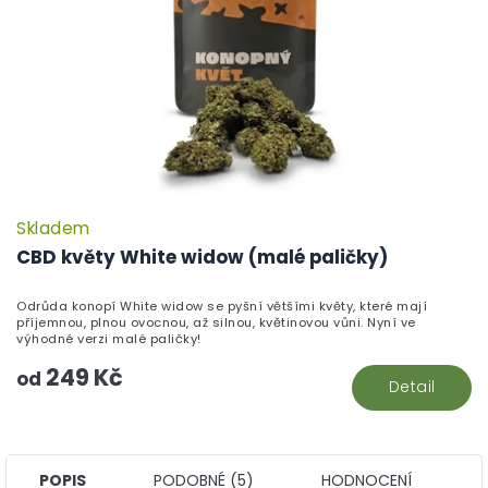
Skladem
P
h
CBD květy White widow (malé paličky)
pr
je
Odrůda konopí White widow se pyšní většími květy, které mají
5,
příjemnou, plnou ovocnou, až silnou, květinovou vůni. Nyní ve
z
výhodné verzi malé paličky!
5
249 Kč
hv
od
Detail
POPIS
PODOBNÉ (5)
HODNOCENÍ