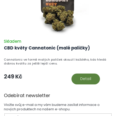
Skladem
CBD květy Cannatonic (malé paličky)
Cannatonic ve formě malých paliček okouzlí každého, kdo hledá
dobrou kvalitu za ještě lepší cenu.
249 Kč
Detail
Z
Odebírat newsletter
á
p
Vložte svůj e-mail a my vám budeme zasílat informace o
a
nových produktech na našem e-shopu.
t