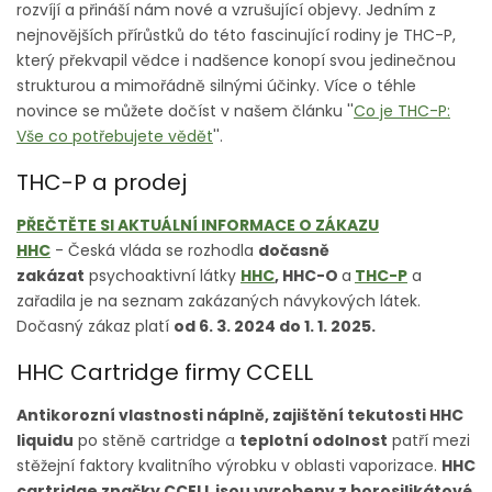
rozvíjí a přináší nám nové a vzrušující objevy. Jedním z
nejnovějších přírůstků do této fascinující rodiny je THC-P,
který překvapil vědce i nadšence konopí svou jedinečnou
strukturou a mimořádně silnými účinky. Více o téhle
novince se můžete dočíst v našem článku ''
Co je THC-P:
Vše co potřebujete vědět
''.
THC-P a prodej
PŘEČTĚTE SI AKTUÁLNÍ INFORMACE O ZÁKAZU
HHC
- Česká vláda se rozhodla
dočasně
zakázat
psychoaktivní látky
HHC
, HHC-O
a
THC-P
a
zařadila je na seznam zakázaných návykových látek.
Dočasný zákaz platí
od 6. 3. 2024 do 1. 1. 2025.
HHC Cartridge firmy CCELL
Antikorozní vlastnosti náplně, zajištění tekutosti HHC
liquidu
po stěně cartridge a
teplotní odolnost
patří mezi
stěžejní faktory kvalitního výrobku v oblasti vaporizace.
HHC
cartridge značky CCELL jsou vyrobeny z borosilikátové