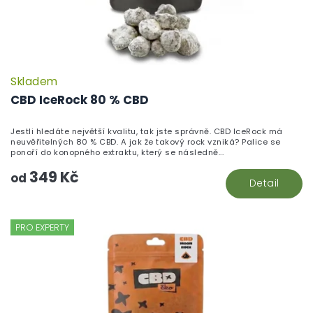
Skladem
P
h
CBD IceRock 80 % CBD
pr
je
Jestli hledáte největší kvalitu, tak jste správně. CBD IceRock má
5,
neuvěřitelných 80 % CBD. A jak že takový rock vzniká? Palice se
z
ponoří do konopného extraktu, který se následně...
5
349 Kč
hv
od
Detail
PRO EXPERTY