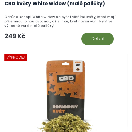
CBD květy White widow (malé paličky)
Odrůda konopí White widow se pyšní většími květy, které mají
příjemnou, plnou ovocnou, až silnou, květinovou vůni. Nyní ve
výhodné verzi malé paličky!
249 Kč
Detail
VÝPRODEJ