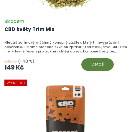
Skladem
CBD květy Trim Mix
Hledáš zajímavý a účinný konopný zážitek, který ti nevyprázdní
peněženku? Máme pro tebe skvělou zprávu! Představujeme CBD Trim
mix – levné řešení pro ty, kteří chtějí objevit konopné květy bez
zbytečného přepychu.
(-40 %)
249 Kč
Detail
149 Kč
VÝPRODEJ