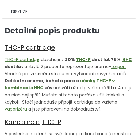
DISKUZE
Detailní popis produktu
THC-P cartridge
THC-P cartridge
obsahuje z
20%
THC-P
destilát 78%
HHC
destilát
a zbylé 2 procenta reprezentuje aroma-
terpen
.
Vhodné pro zmírnění stresu či k vytvoření nových rituálů.
Delikátní aroma, bohatá pára a
účinky THC-P v
kombinaci s HHC
vás uchvátí už od prvního zážitku. A co je
na nich nejlepší? Můžete si tohoto parťáka užít kdekoli a
kdykoli. Stačí jednoduše připojit cartridge do vašeho
vaporizéru
a jste připraveni na dobrodružství.
Kanabinoid
THC-P
V posledních letech se svět konopí a kanabinoidů neustále