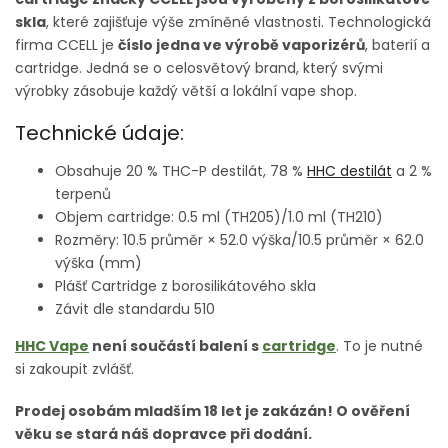
skla
, které zajišťuje výše zmíněné vlastnosti. Technologická
firma CCELL je
číslo jedna ve výrobě vaporizérů
, baterií a
cartridge. Jedná se o celosvětový brand, který svými
výrobky zásobuje každý větší a lokální vape shop.
Technické údaje:
Obsahuje 20 % THC-P destilát, 78 %
HHC destilát
a 2 %
terpenů
Objem cartridge: 0.5 ml (TH205)/1.0 ml (TH210)
Rozměry: 10.5 průměr × 52.0 výška/10.5 průměr × 62.0
výška (mm)
Plášť Cartridge z borosilikátového skla
Závit dle standardu 510
HHC Vape
není součástí balení s
cartridge
. To je nutné
si zakoupit zvlášť.
Prodej osobám mladším 18 let je zakázán! O ověření
věku se stará náš dopravce při dodání.