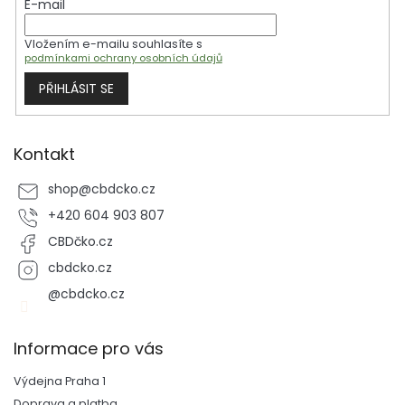
E-mail
í
Vložením e-mailu souhlasíte s
podmínkami ochrany osobních údajů
PŘIHLÁSIT SE
Kontakt
shop
@
cbdcko.cz
+420 604 903 807
CBDčko.cz
cbdcko.cz
@cbdcko.cz
Informace pro vás
Výdejna Praha 1
Doprava a platba