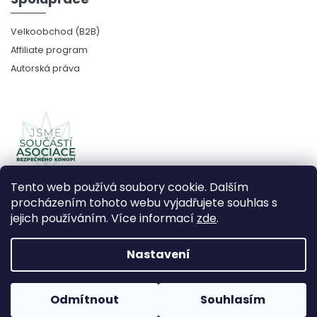
Velkoobchod (B2B)
Affiliate program
Autorská práva
Tento web používá soubory cookie. Dalším
procházením tohoto webu vyjadřujete souhlas s
jejich používáním. Více informací
zde
.
Copyright 2026
CBDčko
. Všechna práva vyhrazena.
Upravit nastavení cookies
Nastavení
Vytvořil Shoptet Premium
Odmítnout
Souhlasím
Používáme
ověření věku Adulto
Grafický návrh vytvořil a