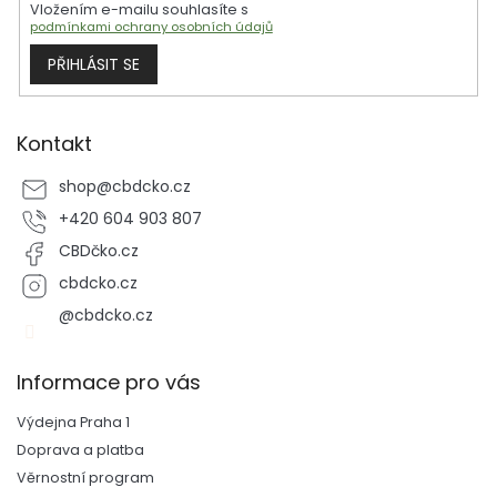
Vložením e-mailu souhlasíte s
podmínkami ochrany osobních údajů
PŘIHLÁSIT SE
Kontakt
shop
@
cbdcko.cz
+420 604 903 807
CBDčko.cz
cbdcko.cz
@cbdcko.cz
Informace pro vás
Výdejna Praha 1
Doprava a platba
Věrnostní program