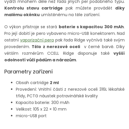
vydrží mnohem déle než řada jiných per podobného typu.
Kontrolu stavu cartridge
pak můžete provádět
díky
malému okénku
umístěnému na těle zařízení.
O výkon přístroje se stará
baterie s kapacitou 300 mAh
.
Pro její dobití je pero vybaveno micro-USB konektorem. Nad
ostatní
vaporizační pera
pak řada Ridge vyčnívá také svým
provedením.
Tělo z nerezové oceli
v černé barvě. Díky
větším rozměrům CCELL Ridge disponuje také
vyšší
odolností vůči pádům a nárazům
.
Parametry zařízení
Obsah cartridge
2 ml
Provedení: Vnitřní části z nerezové oceli 316L lékařské
třídy, PCTG náustek potravinářské kvality
Kapacita baterie: 300 mAh
Velikost: 105 x 22 × 10 mm
micro-USB port