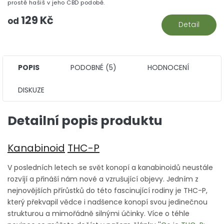
z
prostě hašiš v jeho CBD podobě.
5
129 Kč
hv
od
Detail
POPIS
PODOBNÉ (5)
HODNOCENÍ
DISKUZE
Detailní popis produktu
Kanabinoid
THC-P
V posledních letech se svět konopí a kanabinoidů neustále
rozvíjí a přináší nám nové a vzrušující objevy. Jedním z
nejnovějších přírůstků do této fascinující rodiny je THC-P,
který překvapil vědce i nadšence konopí svou jedinečnou
strukturou a mimořádně silnými účinky. Více o téhle