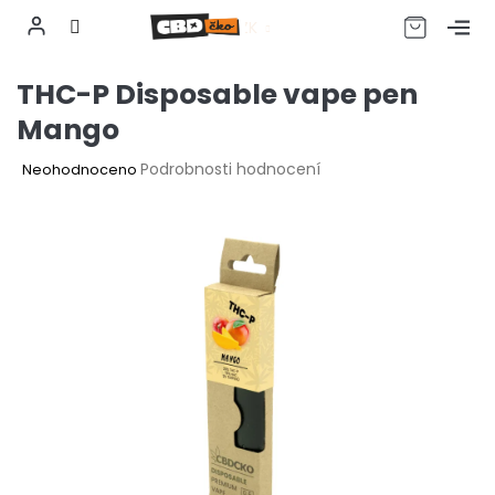
CZK
Přejít
THC-P Disposable vape pen
na
obsah
Mango
Průměrné
Podrobnosti hodnocení
Neohodnoceno
hodnocení
produktu
je
0,0
z
5
hvězdiček.