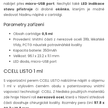
nabíjet přes
micro-USB port
. Nechybí také
LED indikace
stavu přístroje
či drobné
okénko
, kterým je možné
sledovat hladinu náplně v cartridgi.
Parametry zařízení
Obsah cartridge
0,5 ml
Provedení: Vnitřní části z nerezové oceli 316L lékařské
třídy, PCTG náustek potravinářské kvality
Kapacita baterie:
350mAh
Velikost:
96.1 x 23.2 x 11.1 mm
LED dioda, micro-USB port
CCELL LISTO 1 ml
S vaporizační perem CCELL LISTO nabízíme náplň o objemu
1 ml v stylovém černém obalu s patentovanou vnitřní
vapovací technologií CCELL. Z hlediska použitých materiálů
zde hraje hlavní roli
nerezová ocel
, která v hlavní středové
části dosahuje chirurgické kvality. Rozměry pera činí
97.8 x