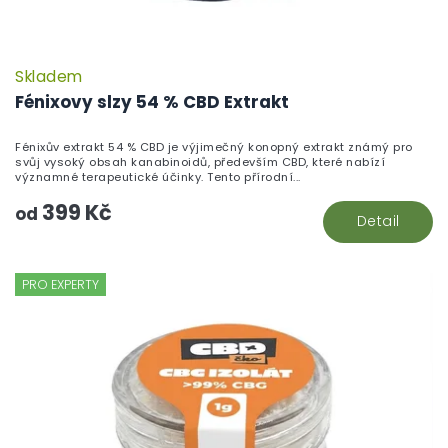
Skladem
Fénixovy slzy 54 % CBD Extrakt
Fénixův extrakt 54 % CBD je výjimečný konopný extrakt známý pro
svůj vysoký obsah kanabinoidů, především CBD, které nabízí
významné terapeutické účinky. Tento přírodní...
399 Kč
od
Detail
PRO EXPERTY