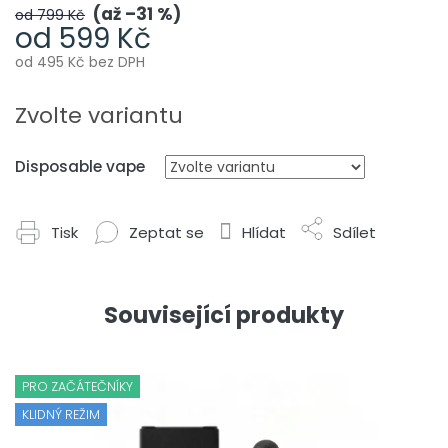
až –31 %
od 799 Kč
od
599 Kč
od
495 Kč
bez DPH
Měrná
cena:
Zvolte variantu
Disposable vape
Tisk
Zeptat se
Hlídat
Sdílet
Související produkty
PRO ZAČÁTEČNÍKY
KLIDNÝ REŽIM