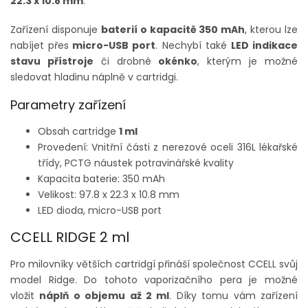
22.3 x 10.8 mm
.
Zařízení disponuje
baterií o kapacitě 350 mAh
, kterou lze
nabíjet přes
micro-USB port
. Nechybí také
LED indikace
stavu přístroje
či drobné
okénko
, kterým je možné
sledovat hladinu náplně v cartridgi.
Parametry zařízení
Obsah cartridge
1 ml
Provedení: Vnitřní části z nerezové oceli 316L lékařské
třídy, PCTG náustek potravinářské kvality
Kapacita baterie:
350 mAh
Velikost:
97.8 x 22.3 x 10.8 mm
LED dioda, micro-USB port
CCELL RIDGE 2 ml
Pro milovníky větších cartridgí přináší společnost CCELL svůj
model Ridge. Do tohoto vaporizačního pera je možné
vložit
náplň o objemu až 2 ml
. Díky tomu vám zařízení