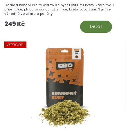
Odrůda konopí White widow se pyšní většími květy, které mají
příjemnou, plnou ovocnou, až silnou, květinovou vůni. Nyní ve
výhodné verzi malé paličky!
249 Kč
Detail
VÝPRODEJ