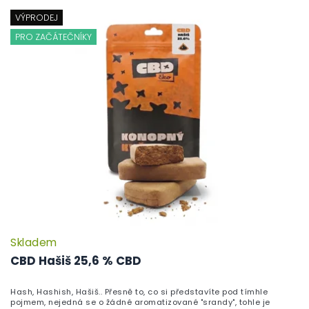
VÝPRODEJ
PRO ZAČÁTEČNÍKY
Skladem
P
h
CBD Hašiš 25,6 % CBD
pr
je
Hash, Hashish, Hašiš.. Přesně to, co si představíte pod tímhle
5,
pojmem, nejedná se o žádné aromatizované "srandy", tohle je