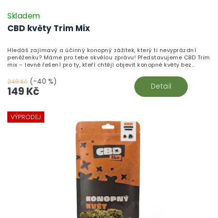
Skladem
CBD květy Trim Mix
Hledáš zajímavý a účinný konopný zážitek, který ti nevyprázdní
peněženku? Máme pro tebe skvělou zprávu! Představujeme CBD Trim
mix – levné řešení pro ty, kteří chtějí objevit konopné květy bez
zbytečného přepychu.
(-40 %)
249 Kč
Detail
149 Kč
VÝPRODEJ