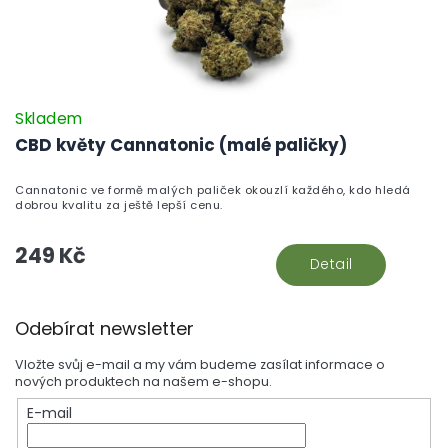
Skladem
CBD květy Cannatonic (malé paličky)
Cannatonic ve formě malých paliček okouzlí každého, kdo hledá
dobrou kvalitu za ještě lepší cenu.
249 Kč
Detail
Z
Odebírat newsletter
á
p
Vložte svůj e-mail a my vám budeme zasílat informace o
a
nových produktech na našem e-shopu.
t
E-mail
í