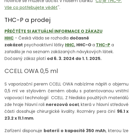
novince se můžete dočíst v našem článku ''
Co je THC-P:
Vše co potřebujete vědět
''.
THC-P a prodej
PŘEČTĚTE SI AKTUÁLNÍ INFORMACE O ZÁKAZU
HHC
- Česká vláda se rozhodla
dočasně
zakázat
psychoaktivní látky
HHC
, HHC-O
a
THC-P
a
zařadila je na seznam zakázaných návykových látek.
Dočasný zákaz platí
od 6. 3. 2024 do 1. 1. 2025.
CCELL OWA 0,5 ml
S vaporizační perem CCELL OWA nabízíme náplň o objemu
0,5 ml ve stylovém černém obalu s patentovanou vnitřní
vapovací technologií CCELL. Z hlediska použitých materiálů
zde hraje hlavní roli
nerezová ocel
, která v hlavní středové
části dosahuje chirurgické kvality. Rozměry pera činí
96.1 x
23.2 x 11.1 mm
.
Zařízení disponuje
baterií o kapacitě 350 mAh
, kterou lze