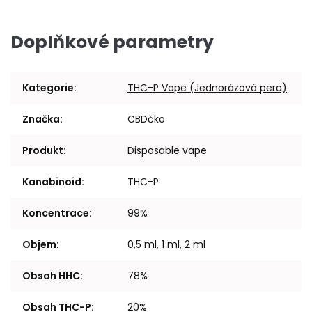
Doplňkové parametry
Kategorie
:
THC-P Vape (Jednorázová pera)
Značka
:
CBDčko
Produkt
:
Disposable vape
Kanabinoid
:
THC-P
Koncentrace
:
99%
Objem
:
0,5 ml, 1 ml, 2 ml
Obsah HHC
:
78%
Obsah THC-P
:
20%