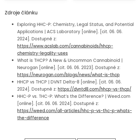
Zdroje článku
Exploring HHC-P: Chemistry, Legal Status, and Potential
Applications | ACS Laboratory [online]. [cit. 06. 06.
2024]. Dostupné z:
https://www.acslab.com/cannabinoids/hhcp-
chemistry-legality-uses
What is THCP? A New & Uncommon Cannabinoid |
Neurogan [online]. [cit. 06. 06. 2023]. Dostupné z:
https://neurogan.com/blogs/news/what-is-thcp
HHCP vs THCP | DVNT Delta-8 [online]. [cit. 06. 06.
2024]. Dostupné z:
https://dvntd8.com/hhcp-vs-thcp/
HHC-P vs. THC-P: What’s the Difference? | Weed.com
[online]. [cit. 06. 06. 2024]. Dostupné z:
https://weed.com/all-articles/hhc-p-vs-thc-p-whats-
the-difference