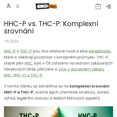
CZK
Přejít
HHC-P vs. THC-P: Komplexní
na
obsah
srovnání
7.6.2024
HHC-P
a
THC-P
jsou dva relativně nové a silné
kanabinoidy
,
které si získávají pozornost v konopném průmyslu.
THC-P,
stejně jako
HHC
, bylo v ČR zařazeno na seznam zakázaných
návykových látek, přečtěte si
více o dočasném zákazu
HHC, HHC-O a THC-P.
V tomto článku se zaměříme se na
komplexní srovnání
HHC-P a THC-P
, včetně jejich chemické struktury, účinků,
výhod, legálního statusu a dalších klíčových aspektů.