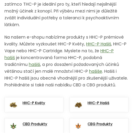
zatímco THC-P je ideální pro ty, kteří hledají nejsilnější
možný účinek z konopí. Při výběru mezi nimi je důležité
zvážit individuální potřeby a toleranci k psychoaktivním
látkám.
Na našem e-shopu nabízíme produkty s HHC-P prémiové
kvality. Můžete vyzkoušet HHC-P Květy,
HHC-P Hašiš
, HHC-P
Vape nebo HHC-P Cartridge. Myslete na to, že
HHC-P
hašiš
je koncentrovaná forma HHC-P, podobná
tradičnímu
hašiši
, a pro dosažení požadovaných účinků
většinou stačí jen malé množství HHC-P
hašiše
. Hašiš i
HHC-P hašiš jsou obecně vhodnější pro zkušenější uživatele.
Prohlédněte si také naši nabídku CBD a CBG produktů.
HHC-P Květy
HHC-P Hašiš
CBD Produkty
CBG Produkty