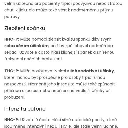
velmi užitečná pro pacienty trpící podvýživou nebo ztrátou
chuti k jídlu, ale může také vést k nadměrnému příjmu
potravy.
Zlepšení spánku
HHC-P:
Může pomoci zlepšit kvalitu spánku díky svým
relaxačním účinkům
, aniž by způsoboval nadměrnou
sedaci. Uživatelé často hlásí klidnější spánek a sníženou
frekvenci nočních probuzení.
THC-P:
Může poskytovat velmi
silné sedativní účinky
,
které mohou být prospěšné pro osoby trpící silnou
nespavostí. Nicméně jeho intenzita může také způsobit
přílišnou ospalost nebo nepříjemné vedlejší účinky při
probuzení.
Intenzita euforie
HHC-P:
Uživatelé často hlásí silné euforické pocity, které
jsou méně intenzivní než u THC-P, ale stále velmi účinné.