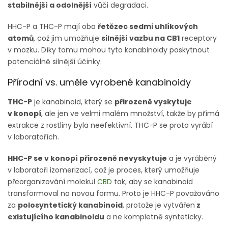
stabilnější a odolnější
vůči degradaci.
HHC-P a THC-P mají oba
řetězec sedmi uhlíkových
atomů
, což jim umožňuje
silnější vazbu na CB1
receptory
v mozku. Díky tomu mohou tyto kanabinoidy poskytnout
potenciálně silnější účinky.
Přírodní vs. uměle vyrobené kanabinoidy
THC-P
je kanabinoid, který se
přirozeně vyskytuje
v konopí
, ale jen ve velmi malém množství, takže by přímá
extrakce z rostliny byla neefektivní. THC-P se proto vyrábí
v laboratořích.
HHC-P se v konopí přirozeně nevyskytuje
a je vyráběný
v laboratoři izomerizací, což je proces, který umožňuje
přeorganizování molekul
CBD
tak, aby se kanabinoid
transformoval na novou formu. Proto je HHC-P považováno
za
polosyntetický kanabinoid
, protože je vytvářen
z
existujícího kanabinoidu
a ne kompletně synteticky.