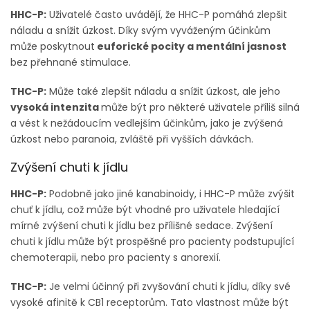
HHC-P:
Uživatelé často uvádějí, že HHC-P pomáhá zlepšit
náladu a snížit úzkost. Díky svým vyváženým účinkům
může poskytnout
euforické pocity a mentální jasnost
bez přehnané stimulace.
THC-P:
Může také zlepšit náladu a snížit úzkost, ale jeho
vysoká intenzita
může být pro některé uživatele příliš silná
a vést k nežádoucím vedlejším účinkům, jako je zvýšená
úzkost nebo paranoia, zvláště při vyšších dávkách.
Zvýšení chuti k jídlu
HHC-P:
Podobně jako jiné kanabinoidy, i HHC-P může zvýšit
chuť k jídlu, což může být vhodné pro uživatele hledající
mírné zvýšení chuti k jídlu bez přílišné sedace. Zvýšení
chuti k jídlu může být prospěšné pro pacienty podstupující
chemoterapii, nebo pro pacienty s anorexií.
THC-P:
Je velmi účinný při zvyšování chuti k jídlu, díky své
vysoké afinitě k CB1 receptorům. Tato vlastnost může být