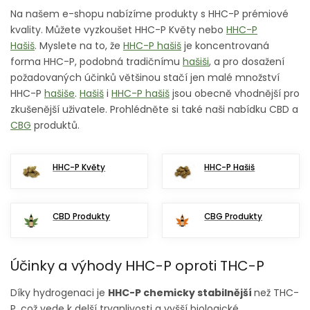
Na našem e-shopu nabízíme produkty s HHC-P prémiové
kvality. Můžete vyzkoušet HHC-P Květy nebo
HHC-P
Hašiš
. Myslete na to, že
HHC-P hašiš
je koncentrovaná
forma HHC-P, podobná tradičnímu
hašiši
, a pro dosažení
požadovaných účinků většinou stačí jen malé množství
HHC-P
hašiše
.
Hašiš
i
HHC-P hašiš
jsou obecně vhodnější pro
zkušenější uživatele. Prohlédněte si také naši nabídku CBD a
CBG
produktů.
HHC-P Květy
HHC-P Hašiš
CBD Produkty
CBG Produkty
Účinky a výhody HHC-P oproti THC-P
Díky hydrogenaci je
HHC-P chemicky stabilnější
než THC-
P, což vede k delší trvanlivosti a vyšší biologické