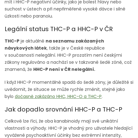
mít i HHC-P negativní účinky, jako je bolest hlavy nebo
suchost v ústech a při nepřiměřeně vysoké dávce i silné
úzkosti nebo paranoiu.
Legální status THC-P a HHC-P v ČR
THC-P
je aktuálně
na seznamu zakázaných
návykových látek
, takže je v České republice
v současnosti nelegální. HHC-P prozatím není českými
zákony regulováno a nachází se v takzvané šedé zóně, což
znamená, že
HHC-P není v ČR nelegální.
I když HHC-P momentálně spadá do šedé zóny, je důležité si
uvědomit, že situace se může rychle změnit, stejně jako
bylo
dočasně zakázáno HHC, HHC-O a THC-P
.
Jak dopadlo srovnání HHC-P a THC-P
Celkově lze říci, že oba kanabinoidy mají své unikátní
vlastnosti a výhody. HHC-P je vhodný pro uživatele hledající
vyvážené psychoaktivní účinky bez extrémní intenzity,