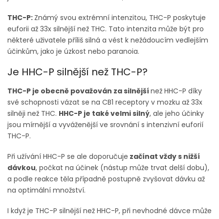
THC-P:
Známý svou extrémní intenzitou, THC-P poskytuje
euforii až 33x silnější než THC. Tato intenzita může být pro
některé uživatele příliš silná a vést k nežádoucím vedlejším
účinkům, jako je úzkost nebo paranoia.
Je HHC-P silnější než THC-P?
THC-P je obecně považován za silnější
než HHC-P díky
své schopnosti vázat se na CB1 receptory v mozku až 33x
silněji než THC.
HHC-P je také velmi silný
, ale jeho účinky
jsou mírnější a vyváženější ve srovnání s intenzivní euforií
THC-P.
Při užívání HHC-P se ale doporučuje
začínat vždy s nižší
dávkou
, počkat na účinek (nástup může trvat delší dobu),
a podle reakce těla případně postupně zvyšovat dávku až
na optimální množství.
I když je THC-P silnější než HHC-P, při nevhodné dávce může