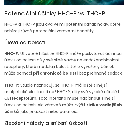
Potenciální účinky HHC-P vs. THC-P
HHC-P a THC-P jsou dva velmi potentní kanabinoidy, které
nabízejí různé potenciální zdravotní benefity.
Úleva od bolesti
HHC-P:
Uživatelé hlásí, že HHC-P může poskytovat účinnou
úlevu od bolesti díky své silné vazbě na endokanabinoidní
receptory, které modulují bolest. Jeho vyvážený účinek
může pomoci
při chronické bolesti
bez přehnané sedace.
THC-P:
Studie naznačují, že THC-P má ještě silnější
analgetické vlastnosti než HHC-P, díky své vysoké afinitě k
CB1 receptorům. Tato intenzita může nabídnout silnější
úlevu od bolesti, ale zároveň může zvýšit
riziko vedlejších
účinků
, jako je úzkost nebo paranoia.
Zlepšení nálady a snížení úzkosti