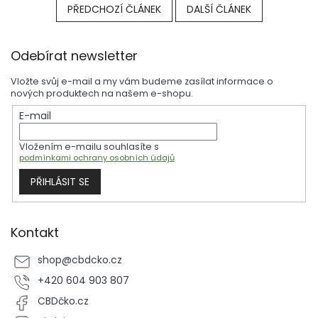
PŘEDCHOZÍ ČLÁNEK
DALŠÍ ČLÁNEK
Z
Odebírat newsletter
á
p
Vložte svůj e-mail a my vám budeme zasílat informace o
a
nových produktech na našem e-shopu.
t
E-mail
í
Vložením e-mailu souhlasíte s
podmínkami ochrany osobních údajů
PŘIHLÁSIT SE
Kontakt
shop
@
cbdcko.cz
+420 604 903 807
CBDčko.cz