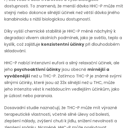
dostupnosti. To znamená, že menší dávka HHC-P může mít
stejný nebo dokonce silnější účinek než větší dávka jiného
kanabinoidu s nižší biologickou dostupností.
Díky vyšší chemické stabilitě je HHC-P méně náchylný k
degradaci vlivem okolních podmínek, jako je světlo, teplo a
kyslík, což zajišťuje
konzistentní účinky
při dlouhodobém
skladování.
HHC-P nabízí intenzivní euforii a silný relaxační účinek, ale
jeho
psychoaktivní účinky
jsou obecně
mírnější a
vyváženější
než u THC-P. Zatímco THC-P je známé svými
silnými účinky, které jsou až 33x silnější než u THC, může
jeho intenzita vést k nežádoucím vedlejším účinkům, jako
je úzkost nebo paranoia.
Dosavadní studie naznačují, že THC-P může mít výrazné
terapeutické vlastnosti, včetně silné úlevy od bolesti,
zlepšení nálady, zvýšení chuti k jídlu, snížení nevolnosti a
zlepšení spánku. Nicméně, HHC-P může poskytovat