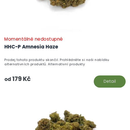
k
t
ů
Momentálně nedostupné
HHC-P Amnesia Haze
Prodej tohoto produktu skončil. Prohlédněte si naši nabídku
alternativních produktů. Alternativní produkty
179 Kč
od
Detail