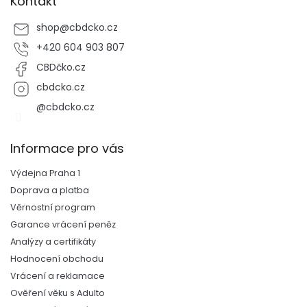
Kontakt
s
u
shop
@
cbdcko.cz
+420 604 903 807
CBDčko.cz
cbdcko.cz
@cbdcko.cz
Informace pro vás
Výdejna Praha 1
Doprava a platba
Věrnostní program
Garance vrácení peněz
Analýzy a certifikáty
Hodnocení obchodu
Vrácení a reklamace
Ověření věku s Adulto