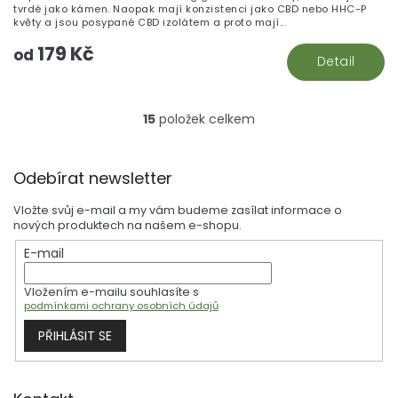
tvrdé jako kámen. Naopak mají konzistenci jako CBD nebo HHC-P
květy a jsou posypané CBD izolátem a proto mají...
179 Kč
od
Detail
15
položek celkem
O
v
l
Z
á
Odebírat newsletter
á
d
p
a
Vložte svůj e-mail a my vám budeme zasílat informace o
a
c
nových produktech na našem e-shopu.
t
í
E-mail
í
p
r
Vložením e-mailu souhlasíte s
v
podmínkami ochrany osobních údajů
k
y
PŘIHLÁSIT SE
v
ý
p
i