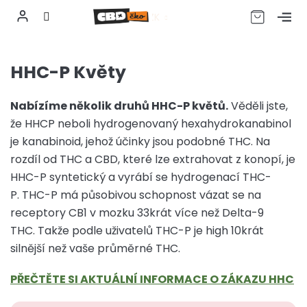
CZK
Přejít
na
HHC-P Květy
obsah
Nabízíme několik druhů HHC-P květů.
Věděli jste,
že
HHCP neboli hydrogenovaný hexahydrokanabinol
je kanabinoid, jehož účinky jsou podobné THC. Na
rozdíl od THC a CBD, které lze extrahovat z konopí, je
HHC-P syntetický a vyrábí se hydrogenací THC-
P. THC-P má působivou schopnost vázat se na
receptory CB1 v mozku 33krát více než Delta-9
THC. Takže podle uživatelů THC-P je high 10krát
silnější než vaše průměrné THC.
PŘEČTĚTE SI AKTUÁLNÍ INFORMACE O ZÁKAZU HHC