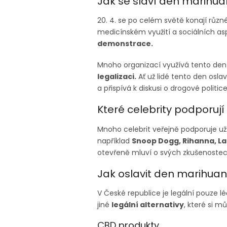
Jak se slaví den marihua
20. 4. se po celém světě konají různé
medicínském využití a sociálních a
demonstrace.
Mnoho organizací využívá tento den 
legalizaci.
Ať už lidé tento den osla
a přispívá k diskusi o drogové politic
Které celebrity podporuj
Mnoho celebrit veřejně podporuje užív
například
Snoop Dogg, Rihanna, La
otevřeně mluví o svých zkušenostech 
Jak oslavit den marihuan
V České republice je legální pouze lé
jiné
legální alternativy
, které si m
CBD
produkty