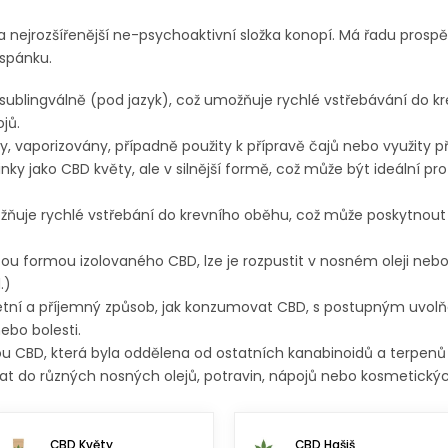
ejrozšířenější ne-psychoaktivní složka konopí. Má řadu prospěšn
 spánku.
e sublingválně (pod jazyk), což umožňuje rychlé vstřebávání do 
jů.
 vaporizovány, případně použity k přípravě čajů nebo využity př
ky jako CBD květy, ale v silnější formě, což může být ideální pr
uje rychlé vstřebání do krevního oběhu, což může poskytnout 
ou formou izolovaného CBD, lze je rozpustit v nosném oleji nebo
.)
rétní a příjemný způsob, jak konzumovat CBD, s postupným uvol
ebo bolesti.
u CBD, která byla oddělena od ostatních kanabinoidů a terpenů
ávat do různých nosných olejů, potravin, nápojů nebo kosmetický
CBD Květy
CBD Hašiš