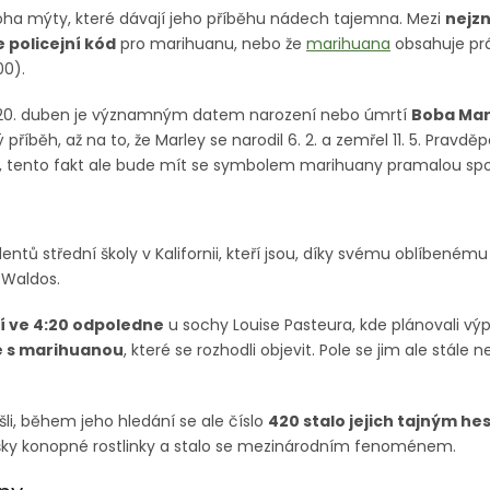
ha mýty, které dávají jeho příběhu nádech tajemna. Mezi
nejz
e policejní kód
pro marihuanu, nebo že
marihuana
obsahuje pr
00).
e 20. duben je významným datem narození nebo úmrtí
Boba Mar
 příběh, až na to, že Marley se narodil 6. 2. a zemřel 11. 5. Prav
ler, tento fakt ale bude mít se symbolem marihuany pramalou spoj
entů střední školy v Kalifornii, kteří jsou, díky svému oblíbeném
 Waldos.
í ve 4:20 odpoledne
u sochy Louise Pasteura, kde plánovali v
e s marihuanou
, které se rozhodli objevit. Pole se jim ale stále 
li, během jeho hledání se ale číslo
420 stalo jejich tajným h
oušky konopné rostlinky a stalo se mezinárodním fenoménem.