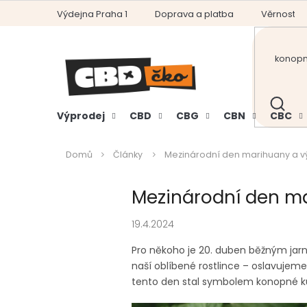
Přejít
Výdejna Praha 1
Doprava a platba
Věrnostní
na
obsah
HLEDAT
Výprodej
CBD
CBG
CBN
CBC
Domů
Články
Mezinárodní den marihuany a 
Mezinárodní den m
19.4.2024
Pro někoho je 20. duben běžným jar
naší oblíbené rostlince – oslavujeme
tento den stal symbolem konopné k