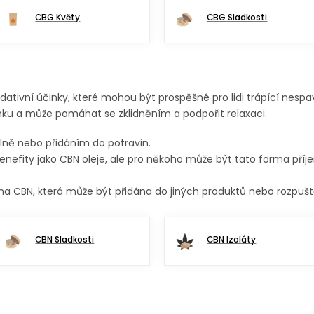
CBG Květy
CBG Sladkosti
ativní účinky, které mohou být prospěšné pro lidi trápící nespa
ku a může pomáhat se zklidněním a podpořit relaxaci.
álně nebo přidáním do potravin.
enefity jako CBN oleje, ale pro někoho může být tato forma příj
a CBN, která může být přidána do jiných produktů nebo rozpušt
CBN Sladkosti
CBN Izoláty