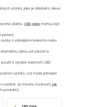
ých účinků, jako je zklidnění, úleva
krevního oběhu.
CBD oleje
mohou být
i pečení.
o osoby s vážnějšími bolestmi nebo
okamžitou úlevu od úzkosti a
 použít k výrobě vlastních CBD
ňováním účinků, což může přinášet
 v rostlině. Je mnoho možností,
jak
ch produktů.
CBD Vape