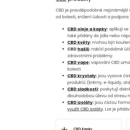
CBD je pravděpodobně nejznámější a n
od bolesti, snížení úzkosti a podpora
CBD oleje a kapky
:
aplikují s
také přidány do jídla nebo nápo
CBD květy
:
mohou být kouřeny,
CBD
hašiš
:
nabízí podobné účin
zdravotními problémy.
CBD vape
:
vapování CBD umožň
bolesti.
CBD krystaly
:
jsou vysoce čist
produktů (krémy, e-liquidy, atd
CBD sladkosti
:
poskytují disk
dlouhodobou úlevu od stresu n
CBD izoláty
:
jsou čistou formo
využít CBD izoláty
. Lze je přid
CBD Kapky