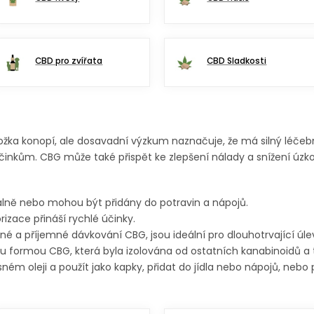
CBD pro zvířata
CBD Sladkosti
žka konopí, ale dosavadní výzkum naznačuje, že má silný léčeb
činkům. CBG může také přispět ke zlepšení nálady a snížení úzko
válně nebo mohou být přidány do potravin a nápojů.
izace přináší rychlé účinky.
é a příjemné dávkování CBG, jsou ideální pro dlouhotrvající úlev
ou formou CBG, která byla izolována od ostatních kanabinoidů a
sném oleji a použít jako kapky, přidat do jídla nebo nápojů, nebo