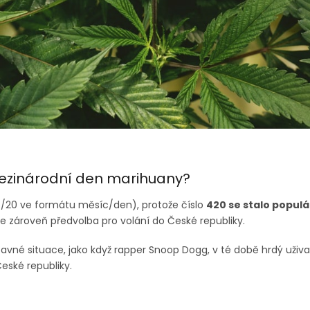
Mezinárodní den marihuany?
4/20 ve formátu měsíc/den), protože číslo
420 se stalo popu
je zároveň předvolba pro volání do České republiky.
vné situace, jako když rapper Snoop Dogg, v té době hrdý uživat
České republiky.