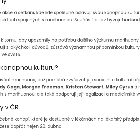
ny
 akce a setkání, kde lidé společně oslavují svou konopnou kulturu
spektech spojených s marihuanou. Součástí oslav bývají
festiva
k tomu, aby upozornily na potřebu dalšího výzkumu marihuany, 
vují z jakýchkoli důvodů, zůstává významnou připomínkou kultury
e ve světě.
í konopnou kulturu?
ání marihuany, což pomáhá zvyšovat její sociální a kulturní přije
dy Gaga, Morgan Freeman, Kristen Stewart, Miley Cyrus
a m
s marihuanou, ale také podporují její legalizaci a medicínské vy
y v ČR
čebné konopí, které je dostupné v lékárnách na lékařský předpis a
ůžete dopřát nejen 20. dubna.