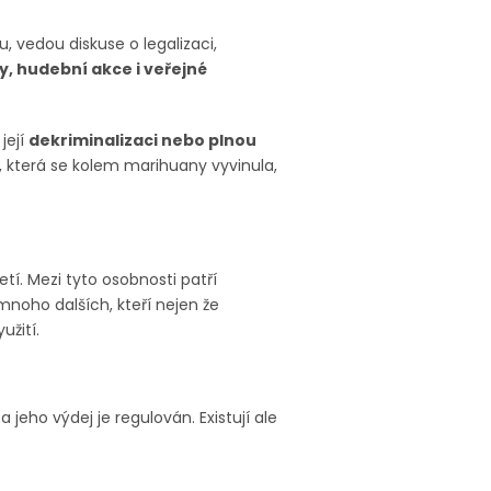
, vedou diskuse o legalizaci,
ly, hudební akce i veřejné
její
dekriminalizaci nebo plnou
, která se kolem marihuany vyvinula,
tí. Mezi tyto osobnosti patří
noho dalších, kteří nejen že
užití.
 jeho výdej je regulován. Existují ale