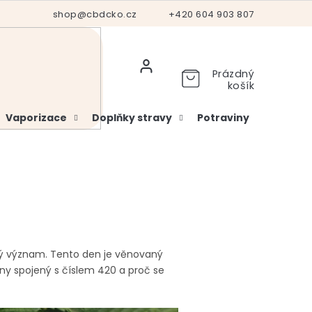
Hodnocení obchodu
shop@cbdcko.cz
Vrácení a reklamace
+420 604 903 807
Ověření věku
Prázdný
košík
Vaporizace
Doplňky stravy
Potraviny
Kosme
ný význam. Tento den je věnovaný
ny spojený s číslem 420 a proč se