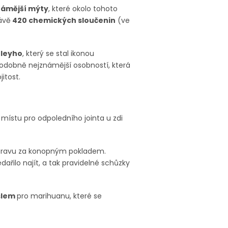
námější mýty
, které okolo tohoto
ávě
420 chemických sloučenin
(ve
leyho
, který se stal ikonou
děpodobně nejznámější osobností, která
itost.
u místu pro odpoledního jointa u zdi
ýpravu za konopným pokladem.
nedařilo najít, a tak pravidelné schůzky
eslem
pro marihuanu, které se