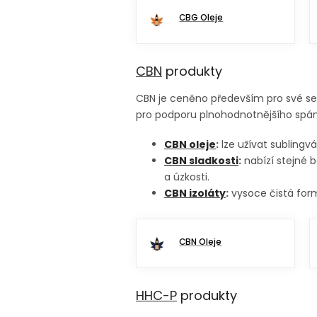
CBG Oleje
CBN
produkty
CBN je ceněno především pro své sed
pro podporu plnohodnotnějšího spán
CBN oleje
:
lze užívat sublingv
CBN sladkosti
:
nabízí stejné b
a úzkosti.
CBN izoláty
:
vysoce čistá form
CBN Oleje
HHC-P
produkty