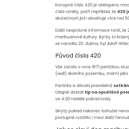
Konopné číslo 420 je obklopeno mno
čísla vznikly, patří například, že
420 j
skutečnosti jich obsahuje více než 5
Další nesprávné informace tvrdí, ž
marihuanové kultury. Byl by to krásný
se narodila 20. dubna, byl Adolf Hit
Původ čísla 420
Vše začalo v roce 1971 partičkou stud
(wall) školního pozemku, známí jako
Partička si dávala pravidelná
setkán
Údajně dostali
tip na opuštěné pol
ve 4:20 nadále pokračovaly.
Skrytý poklad nakonec bohužel nenaš
postupně rozšířilo i mezi další fan