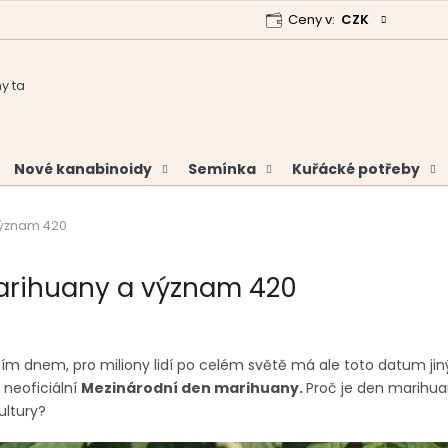
Ceny v:
CZK
 program
Garance vrácení peněz
Analýzy a certifikáty
Nové kanabinoidy
Semínka
Kuřácké potřeby
význam 420
arihuany a význam 420
ním dnem, pro miliony lidí po celém světě má ale toto datum ji
 neoficiální
Mezinárodní den marihuany.
Proč je den marihua
ultury?