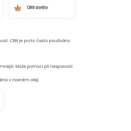
CBG Izoláty
vost. CBN je proto často používáno
emnější. Může pomoci při nespavosti
ěna v nosném oleji.