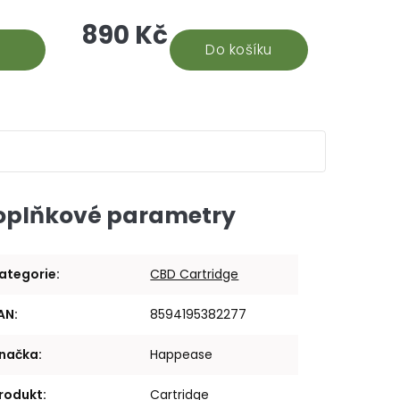
hle je
CBD. Na základě recenzí našich
890 Kč
době.
stálých odběratelů 30% CBD oleje,
vyhodnocujeme tento...
Do košíku
oplňkové parametry
ategorie
:
CBD Cartridge
AN
:
8594195382277
načka
:
Happease
rodukt
:
Cartridge