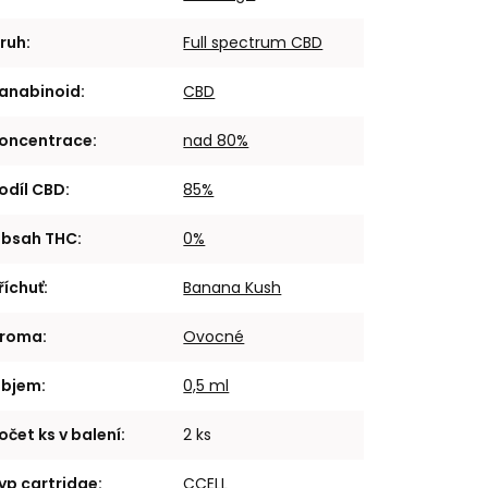
ruh
:
Full spectrum CBD
anabinoid
:
CBD
oncentrace
:
nad 80%
odíl CBD
:
85%
bsah THC
:
0%
říchuť
:
Banana Kush
roma
:
Ovocné
bjem
:
0,5 ml
očet ks v balení
:
2 ks
yp cartridge
:
CCELL