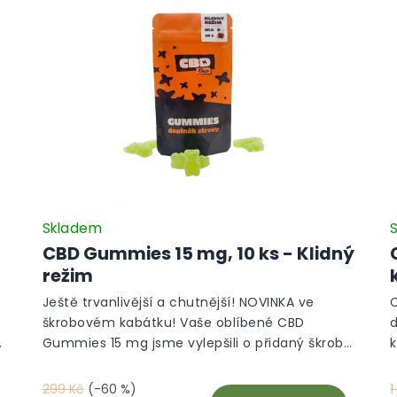
Skladem
CBD Gummies 15 mg, 10 ks - Klidný
režim
Ještě trvanlivější a chutnější! NOVINKA ve
C
škrobovém kabátku! Vaše oblíbené CBD
d
,
Gummies 15 mg jsme vylepšili o přidaný škrob,
díky kterému si déle udrží skvělouchuť i
čerstvost. Zamilujete si jejich neodolatelnou
c
299 Kč
(-60 %)
1