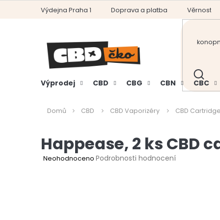
Přejít
Výdejna Praha 1
Doprava a platba
Věrnostní
na
obsah
HLEDAT
Výprodej
CBD
CBG
CBN
CBC
Domů
CBD
CBD Vaporizéry
CBD Cartridg
Happease, 2 ks CBD car
Průměrné
Podrobnosti hodnocení
Neohodnoceno
hodnocení
produktu
je
0,0
z
5