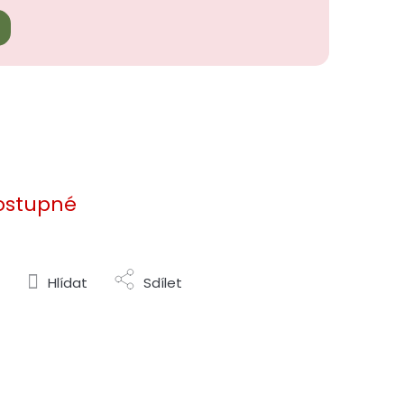
ostupné
Hlídat
Sdílet