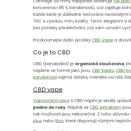
Cartridge od firmy Happease obsahuje
full spe
koncentrací 85 % kanabinoidů, což zajišťuje boh
Každá šarže je důkladně testována nezávislými 
THC a vysokou míru kvality. Tento elegantní a d
bez potřeby předehřívání, což vám umožní vychu
Prozkoumejte další výrobky
CBD Vape
a dozvít
Co je to CBD
CBD (kanabidiol) je
organická sloučenina
, k
najdete ve formě jako jsou:
CBD kapky
,
CBD kv
kanabinoid
zajímá zblízka, mrkněte na náš čl
CBD vape
Vaporizační pero
s CBD náplní je skvělý způso
padne do ruky
. Náplně se
CBD extraktem
jsou
tak možnosti jsou nekonečné. Z toho důvodu
plus
nebo
Rizo
, které disponují různými teplot