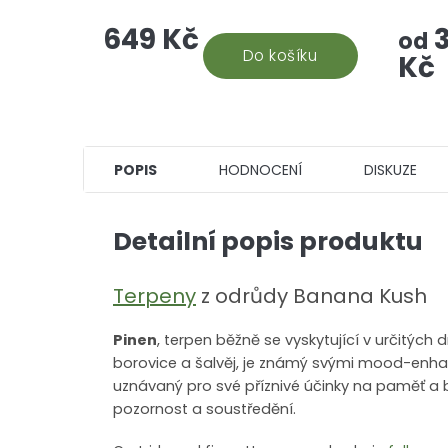
Nejuniverzálnější CBD doplněk
takový
649 Kč
3
stravy, který vám efektivně
ponoří
od
pomůže. Snadná aplikace a...
Do košíku
který s
Kč
POPIS
HODNOCENÍ
DISKUZE
Detailní popis produktu
Terpeny
z odrůdy Banana Kush
Pinen
, terpen běžně se vyskytující v určitých 
borovice a šalvěj, je známý svými mood-enhanc
uznávaný pro své příznivé účinky na paměť a bd
pozornost a soustředění.