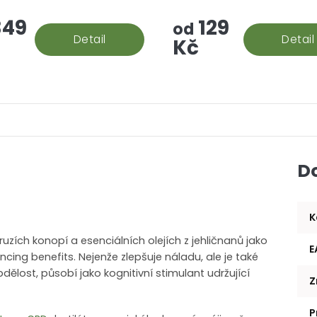
 rock vzniká? Palice se
aromatizované "srandy", to
49
129
 do konopného extraktu,
prostě hašiš v jeho CBD po
od
e následně...
Detail
Detail
Kč
D
K
druzích konopí a esenciálních olejích z jehličnanů jako
E
ing benefits. Nejenže zlepšuje náladu, ale je také
ělost, působí jako kognitivní stimulant udržující
Z
P