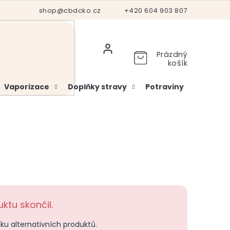
Hodnocení obchodu
shop@cbdcko.cz
Vrácení a reklamace
+420 604 903 807
Ověření věku
Prázdný
košík
Vaporizace
Doplňky stravy
Potraviny
Kosme
ktu skončil.
dku alternativních produktů.