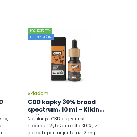
PRO EXPERTY
KLIDNÝ REŽIM
Skladem
Průměrné
Průměrné
hodnocení
hodnocení
BD
CBD kapky 30% broad
produktu
produktu
spectrum, 10 ml - Klidný
je
je
režim
5,0
5,0
 to,
Nejsilnější CBD olej v naší
z
z
le
nabídce! Výtažek o síle 30 %, v
5
5
né
jedné kapce najdete až 12 mg
hvězdiček.
hvězdiček.