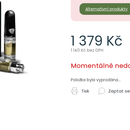
Alternativní produkty
1 379 Kč
1 140 Kč bez DPH
Měrná
cena:
Momentálně ned
Položka byla vyprodána…
Tisk
Zeptat se