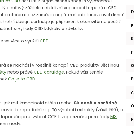
ctrum
CBD
destilát z organického konopí s výjimečnou
atý chuťový zážitek a efektivní vaporizaci terpenů a CBD.
D
laboratořemi, což zaručuje nepřekročení stanovených limitů
iskrétní design cartridge je připraven k okamžitému použití
K
tnat si výhody CBD kdykoliv a kdekoliv.
K
e se více o využití
CBD
.
P
terá se nachází v rostlině konopí. CBD produkty většinou
O
ěty
nebo právě
CBD cartridge
. Pokud vás tenhle
ánek
Co je to CBD.
P
A
b, jak mít kanabinoid stále u sebe.
Skladné a parádně
O
 navíc kompatibilní napříč výrobci i extrakty (závit 510), a
 doporučujeme vybrat CCELL vaporizační pero řady
M3
P
ními módy.
T