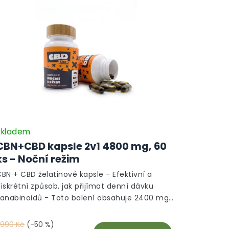
Skladem
CBN+CBD kapsle 2v1 4800 mg, 60
ks - Noční režim
BN + CBD želatinové kapsle - Efektivní a
iskrétní způsob, jak přijímat denní dávku
kanabinoidů - Toto balení obsahuje 2400 mg
CBN a 2400 mg CBD extrahovaného z
ertifikovaného konopí a jsou skvělou
 990 Kč
(-50 %)