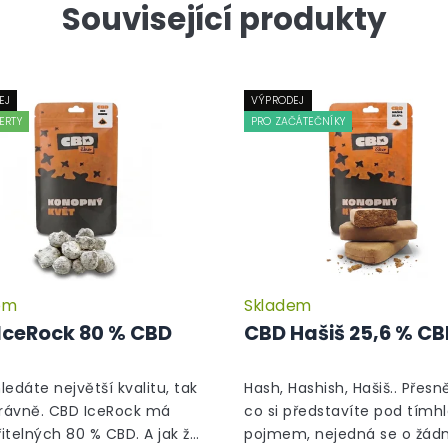
Související produkty
EJ
VÝPRODEJ
ERTY
PRO ZAČÁTEČNÍKY
em
Skladem
Průměrné
hodnocení
IceRock 80 % CBD
CBD Hašiš 25,6 % C
produktu
je
5,0
hledáte největší kvalitu, tak
Hash, Hashish, Hašiš.. Přesně
z
právně. CBD IceRock má
co si představíte pod tímh
5
itelných 80 % CBD. A jak že
pojmem, nejedná se o žád
hvězdiček.