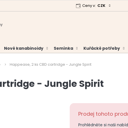
Ceny v:
CZK
 program
Garance vrácení peněz
Analýzy a certifikáty
Nové kanabinoidy
Semínka
Kuřácké potřeby
e
Happease, 2 ks CBD cartridge - Jungle Spirit
tridge - Jungle Spirit
Prodej tohoto produ
Prohlédněte si naši nabí