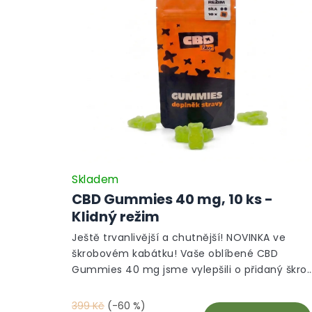
Skladem
CBD Gummies 40 mg, 10 ks -
Klidný režim
Ještě trvanlivější a chutnější! NOVINKA ve
škrobovém kabátku! Vaše oblíbené CBD
Gummies 40 mg jsme vylepšili o přidaný škrob
díky kterému si déle udrží skvělouchuť i
čerstvost. Zamilujete si jejich neodolatelnou
399 Kč
(-60 %)