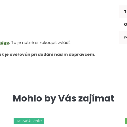
T
O
P
idge
. To je nutné si zakoupit zvlášť.
Věk je ověřován při dodání naším dopravcem.
Mohlo by Vás zajímat
PRO ZAČÁTEČNÍKY