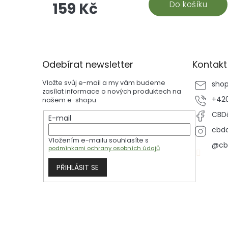
sladkou chuť a blahodárné účinky kanabinoidů
Do košíku
159 Kč
které pomáhají zklidnit tělo i mysl. Vyrobeno v
České republice z vysoce kvalitního CBD
Z
izolátu a testováno v nezávislých laboratořích
á
pro maximální kvalitu a bezpečnost.Chuť,
p
která vydrží. Účinky, které ucítíte. Kvalita, kter
Odebírat newsletter
Kontakt
a
můžete věřit.
t
Vložte svůj e-mail a my vám budeme
sho
í
zasílat informace o nových produktech na
+420
našem e-shopu.
CBDč
E-mail
cbdc
Vložením e-mailu souhlasíte s
@cb
podmínkami ochrany osobních údajů
PŘIHLÁSIT SE