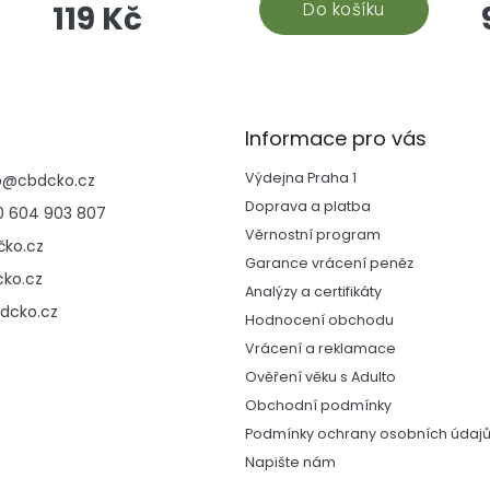
,
sladkou chuť a blahodárné účinky kanabinoidů,
Do košíku
a
119 Kč
které pomáhají zklidnit tělo i mysl. Vyrobeno v
České republice z vysoce kvalitního CBD
izolátu a testováno v nezávislých laboratořích
pro maximální kvalitu a bezpečnost. Chuť,
é
která vydrží. Účinky, které ucítíte. Kvalita, které
Informace pro vás
můžete věřit.
Výdejna Praha 1
p
@
cbdcko.cz
C
Doprava a platba
 604 903 807
Věrnostní program
ko.cz
Garance vrácení peněz
ko.cz
Analýzy a certifikáty
dcko.cz
Hodnocení obchodu
Vrácení a reklamace
Ověření věku s Adulto
Obchodní podmínky
Podmínky ochrany osobních údaj
Napište nám