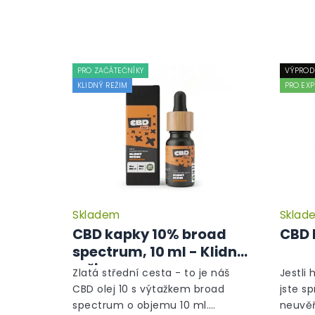
PRO ZAČÁTEČNÍKY
VÝPROD
KLIDNÝ REŽIM
PRO EXP
Skladem
Sklad
CBD kapky 10% broad
CBD 
spectrum, 10 ml - Klidný
režim
Zlatá střední cesta - to je náš
Jestli 
CBD olej 10 s výtažkem broad
jste s
spectrum o objemu 10 ml.
neuvěř