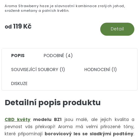
Aroma Strawberry haze je slavnostní kombinace zralých jahod,
sražené smetany a polních květin.
119 Kč
od
Detail
POPIS
PODOBNÉ (4)
SOUVISEJÍCÍ SOUBORY (1)
HODNOCENÍ (1)
DISKUZE
Detailní popis produktu
CBD květy
modelu BZ1
jsou malé, ale jejich kvalita a
pevnost vás překvapí! Aroma má velmi přirozené tóny,
které připomínají
borovicový les se sladkými podtóny
.