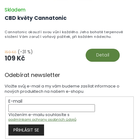
Skladem
CBD květy Cannatonic
Cannatonic okouzlí svou vůní každého. Jeho bohaté terpenové
složení Vám zaručí voňavý požitek, při každém nádechu.
(-31 %)
159 Kč
Detail
109 Kč
Z
Odebírat newsletter
á
p
Vložte svůj e-mail a my vám budeme zasílat informace o
a
nových produktech na našem e-shopu.
t
E-mail
í
Vložením e-mailu souhlasíte s
podmínkami ochrany osobních údajů
PŘIHLÁSIT SE