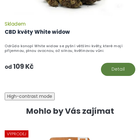
Skladem
P
h
CBD květy White widow
pr
je
Odrůda konopí White widow se pyšní většími květy, které mají
5,
příjemnou, plnou ovocnou, až silnou, květinovou vůni.
z
5
109 Kč
hv
od
Detail
High-contrast mode
Mohlo by Vás zajímat
VÝPRODEJ