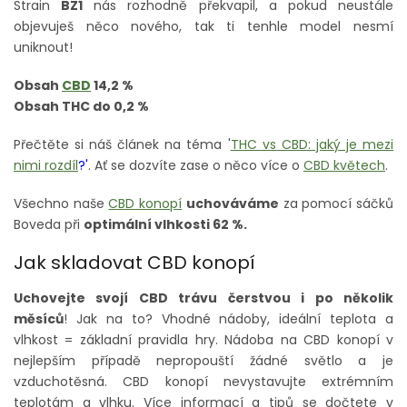
Strain
BZ1
nás rozhodně překvapil, a pokud neustále
objevuješ něco nového, tak ti tenhle model nesmí
uniknout!
Obsah
CBD
14,2 %
Obsah THC do 0,2 %
Přečtěte si náš článek na téma '
THC vs CBD: jaký je mezi
nimi rozdíl
?'
. Ať se dozvíte zase o něco více o
CBD květech
.
Všechno naše
CBD konopí
uchováváme
za pomocí sáčků
Boveda při
optimální vlhkosti 62 %.
Jak skladovat CBD konopí
Uchovejte svojí CBD trávu čerstvou i po několik
měsíců
! Jak na to? Vhodné nádoby, ideální teplota a
vlhkost = základní pravidla hry. Nádoba na CBD konopí v
nejlepším případě nepropouští žádné světlo a je
vzduchotěsná. CBD konopí nevystavujte extrémním
teplotám a vlhku. Více informací a tipů se dočtete v