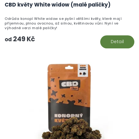
h
CBD květy White widow (malé paličky)
pr
je
Odrůda konopí White widow se pyšní většími květy, které mají
5,
příjemnou, plnou ovocnou, až silnou, květinovou vůni. Nyní ve
z
výhodné verzi malé paličky!
5
249 Kč
hv
od
Detail