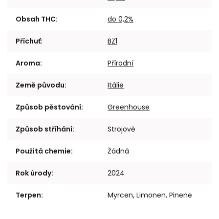
Obsah THC
:
do 0,2%
Příchuť
:
BZ1
Aroma
:
Přírodní
Země původu
:
Itálie
Způsob pěstování
:
Greenhouse
Způsob stříhání
:
Strojově
Použitá chemie
:
Žádná
Rok úrody
:
2024
Terpen
:
Myrcen, Limonen, Pinene