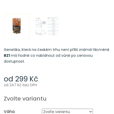
Genetika, která na českém trhu není příliš známá! Nicméně
BZ1
má hodně co nabídnout od vůně po cenovou
dostupnost.
od
299 Kč
od
247 Kč
bez DPH
Měrná
cena:
Zvolte variantu
Váha