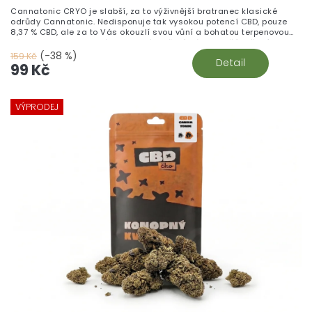
Cannatonic CRYO je slabší, za to výživnější bratranec klasické
odrůdy Cannatonic. Nedisponuje tak vysokou potencí CBD, pouze
8,37 % CBD, ale za to Vás okouzlí svou vůní a bohatou terpenovou
zásobou. Jeho vydatné terpenové složení Vám zaručí voňavý
požitek, při každém nádechu.
(-38 %)
159 Kč
Detail
99 Kč
VÝPRODEJ