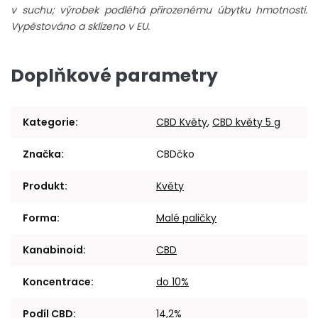
v suchu; výrobek podléhá přirozenému úbytku hmotnosti.
Vypěstováno a sklizeno v EU.
Doplňkové parametry
Kategorie
:
CBD Květy
,
CBD květy 5 g
Značka
:
CBDčko
Produkt
:
Květy
Forma
:
Malé paličky
Kanabinoid
:
CBD
Koncentrace
:
do 10%
Podíl CBD
:
14,2%