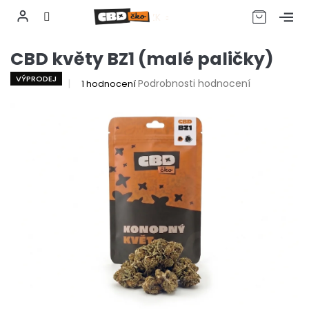
CZK
Přejít
CBD květy BZ1 (malé paličky)
na
obsah
VÝPRODEJ
Průměrné
Podrobnosti hodnocení
1 hodnocení
hodnocení
produktu
je
5,0
z
5
hvězdiček.