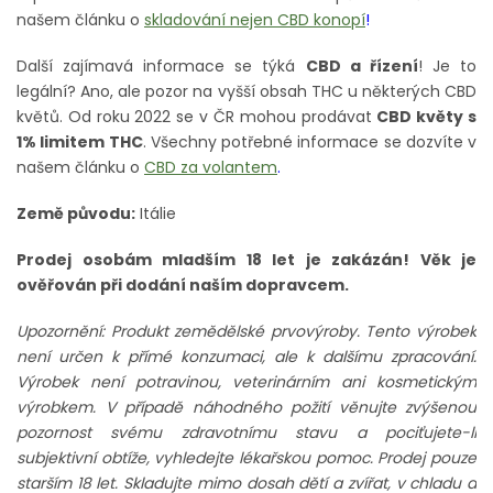
našem článku o
skladování nejen CBD konopí
!
Další zajímavá informace se týká
CBD a řízení
! Je to
legální? Ano, ale pozor na vyšší obsah THC u některých CBD
květů. Od roku 2022 se v ČR mohou prodávat
CBD květy s
1% limitem THC
. Všechny potřebné informace se dozvíte v
našem článku o
CBD za volantem
.
Země původu:
Itálie
Prodej osobám mladším 18 let je zakázán! Věk je
ověřován při dodání naším dopravcem.
Upozornění: Produkt zemědělské prvovýroby. Tento výrobek
není určen k přímé konzumaci, ale k dalšímu zpracování.
Výrobek není potravinou, veterinárním ani kosmetickým
výrobkem. V případě náhodného požití věnujte zvýšenou
pozornost svému zdravotnímu stavu a pociťujete-li
subjektivní obtíže, vyhledejte lékařskou pomoc. Prodej pouze
starším 18 let. Skladujte mimo dosah dětí a zvířat, v chladu a