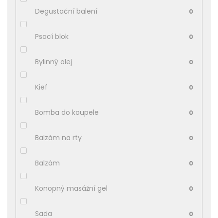
Degustační balení
0
Psací blok
0
Bylinný olej
0
Kief
0
Bomba do koupele
0
Balzám na rty
0
Balzám
0
Konopný masážní gel
0
Sada
0