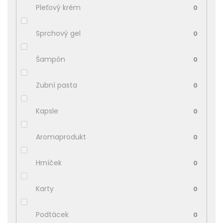
Pleťový krém
0
Sprchový gel
0
Šampón
0
Zubní pasta
0
Kapsle
0
Aromaprodukt
0
Hrníček
0
Karty
0
Podtácek
0