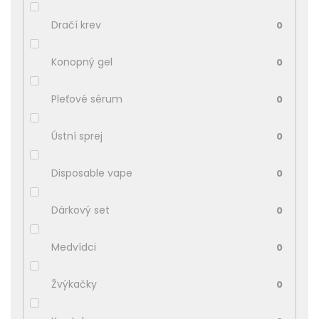
Dračí krev
0
Konopný gel
0
Pleťové sérum
0
Ústní sprej
0
Disposable vape
0
Dárkový set
0
Medvídci
0
Žvýkačky
0