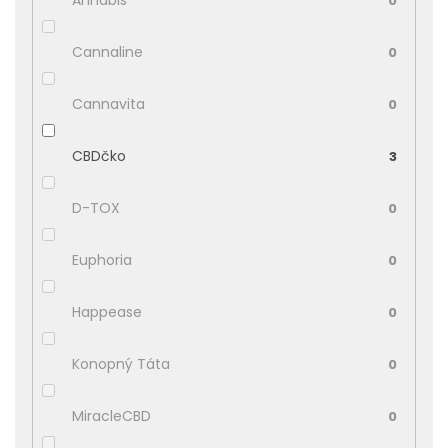
Annabis
0
Cannaline
0
Cannavita
0
CBDčko
3
D-TOX
0
Euphoria
0
Happease
0
Konopný Táta
0
MiracleCBD
0