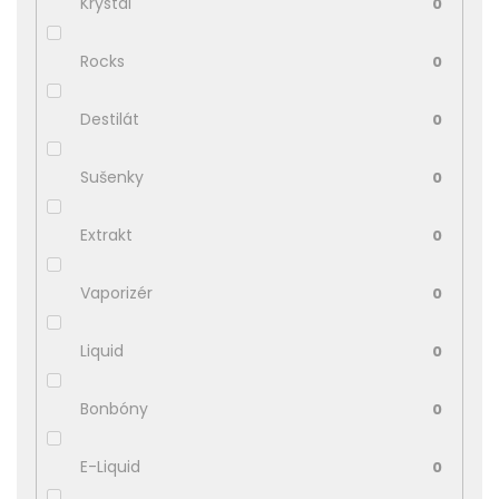
Krystal
0
Rocks
0
Destilát
0
Sušenky
0
Extrakt
0
Vaporizér
0
Liquid
0
Bonbóny
0
E-Liquid
0