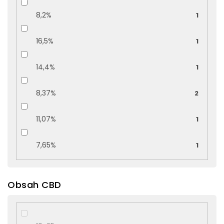
8,2%
1
16,5%
1
14,4%
1
8,37%
2
11,07%
1
7,65%
1
Obsah CBD