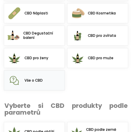
CBD Náplasti
CBD Kosmetika
CBD Degustační
CBD pro zvířata
balení
CBD pro ženy
CBD pro muže
Vše o CBD
Vyberte si CBD produkty podle
parametrů
CBD podle země
CBD podle obtíží