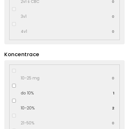
2v1 s CBC
0
3v1
0
4v1
0
Koncentrace
10-25 mg
0
do 10%
1
10-20%
2
21-50%
0