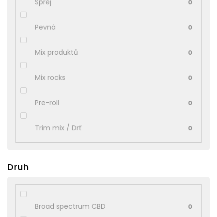
Sprej
0
Pevná
0
Mix produktů
0
Mix rocks
0
Pre-roll
0
Trim mix / Drť
0
Druh
Broad spectrum CBD
0