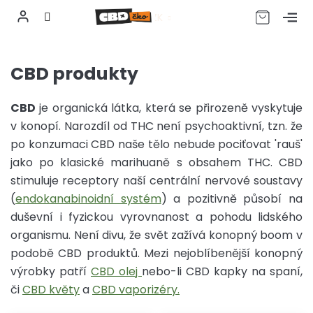
CZK
Přejít
na
CBD produkty
obsah
CBD
je organická látka, která se přirozeně vyskytuje
v konopí. Narozdíl od THC není psychoaktivní, tzn. že
po konzumaci CBD naše tělo nebude pociťovat 'rauš'
jako po klasické marihuaně s obsahem THC. CBD
stimuluje receptory naší centrální nervové soustavy
(
endokanabinoidní systém
) a pozitivně působí na
duševní i fyzickou vyrovnanost a pohodu lidského
organismu. Není divu, že svět zažívá konopný boom v
podobě CBD produktů. Mezi nejoblíbenější konopný
výrobky patří
CBD olej
nebo-li CBD kapky na spaní,
či
CBD květy
a
CBD vaporizéry.