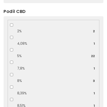
Podíl CBD
2%
2
4,08%
1
5%
22
7,8%
1
8%
3
8,39%
1
8,51%
1