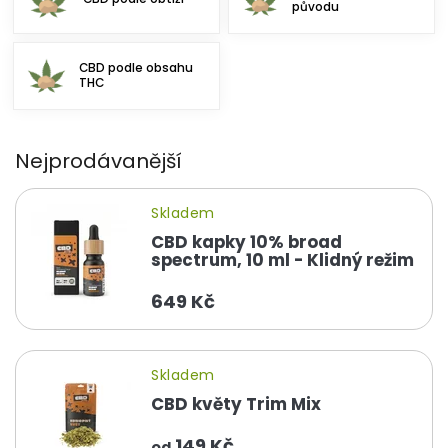
původu
CBD podle obsahu
THC
Nejprodávanější
Skladem
CBD kapky 10% broad
spectrum, 10 ml - Klidný režim
649 Kč
Skladem
CBD květy Trim Mix
149 Kč
od