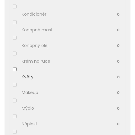
Kondicionér
0
Konopná mast
0
Konopný olej
0
Krém na ruce
0
Květy
3
Makeup
0
Mýdlo
0
Náplast
0