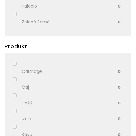
Palacio
0
Zelená Země
0
Produkt
Cartridge
0
Čaj
0
Hašiš
0
Izolát
0
Káva
0