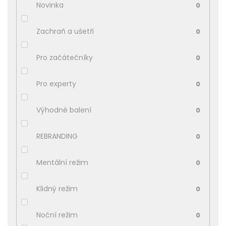
Novinka
0
Zachraň a ušetři
0
Pro začátečníky
0
Pro experty
0
Výhodné balení
0
REBRANDING
0
Mentální režim
0
Klidný režim
0
Noční režim
0