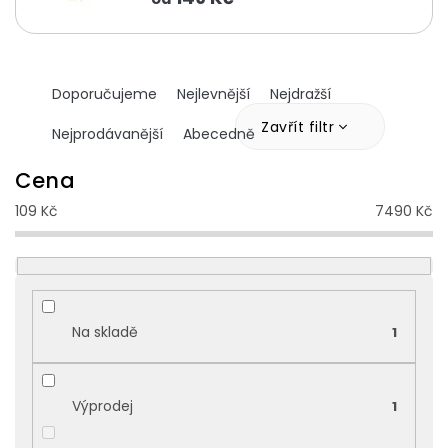
Ř
Doporučujeme
Nejlevnější
Nejdražší
a
z
Zavřít filtr
Nejprodávanější
Abecedně
e
n
Cena
í
109
Kč
7490
Kč
p
r
o
d
u
k
Na skladě
1
t
ů
Výprodej
1