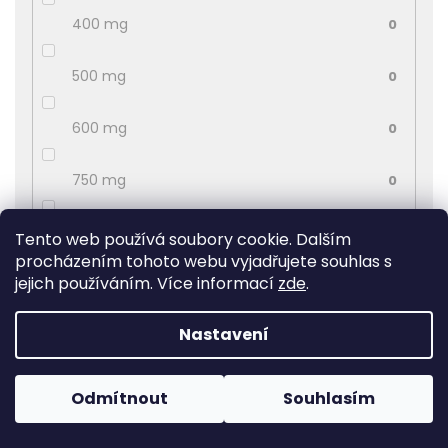
400 mg
0
500 mg
0
600 mg
0
750 mg
0
1000 mg
0
Tento web používá soubory cookie. Dalším
procházením tohoto webu vyjadřujete souhlas s
jejich používáním. Více informací
zde
.
1200 mg
0
Nastavení
1500 mg
0
2000 mg
0
Odmítnout
Souhlasím
2400 mg
0