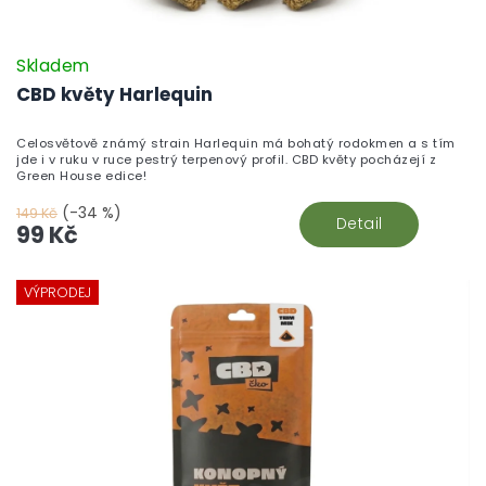
Skladem
CBD květy Harlequin
Celosvětově známý strain Harlequin má bohatý rodokmen a s tím
jde i v ruku v ruce pestrý terpenový profil. CBD květy pocházejí z
Green House edice!
(-34 %)
149 Kč
Detail
99 Kč
VÝPRODEJ