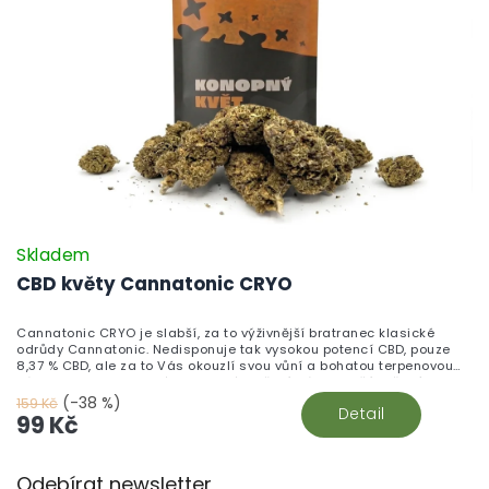
Skladem
CBD květy Cannatonic CRYO
Cannatonic CRYO je slabší, za to výživnější bratranec klasické
odrůdy Cannatonic. Nedisponuje tak vysokou potencí CBD, pouze
8,37 % CBD, ale za to Vás okouzlí svou vůní a bohatou terpenovou
zásobou. Jeho vydatné terpenové složení Vám zaručí voňavý
požitek, při každém nádechu.
(-38 %)
159 Kč
Detail
99 Kč
Z
Odebírat newsletter
á