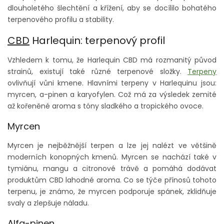
dlouholetého šlechtění a křížení, aby se docílilo bohatého
terpenového profilu a stability.
CBD
Harlequin: terpenový profil
Vzhledem k tomu, že Harlequin CBD má rozmanitý původ
strainů, existují také různé terpenové složky.
Terpeny
ovlivňují vůni kmene. Hlavními terpeny v Harlequinu jsou:
myrcen, a-pinen a karyofylen. Což má za výsledek zemité
až kořeněné aroma s tóny sladkého a tropického ovoce.
Myrcen
Myrcen je nejběžnější terpen a lze jej nalézt ve většině
moderních konopných kmenů. Myrcen se nachází také v
tymiánu, mangu a citronové trávě a pomáhá dodávat
produktům CBD lahodné aroma. Co se týče přínosů tohoto
terpenu, je známo, že myrcen podporuje spánek, zklidňuje
svaly a zlepšuje náladu.
Alfa-pinen