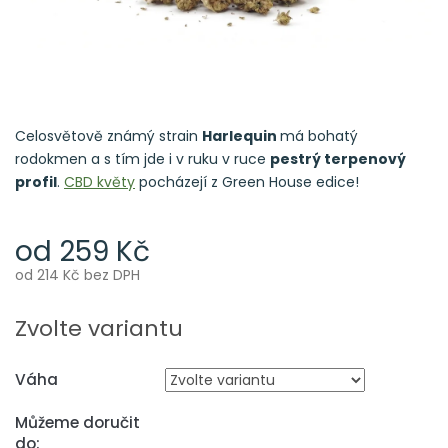
Celosvětově známý strain
Harlequin
má bohatý
rodokmen a s tím jde i v ruku v ruce
pestrý terpenový
profil
.
CBD květy
pocházejí z Green House edice!
od
259 Kč
od
214 Kč
bez DPH
Měrná
cena:
Zvolte variantu
Váha
Můžeme doručit
do: