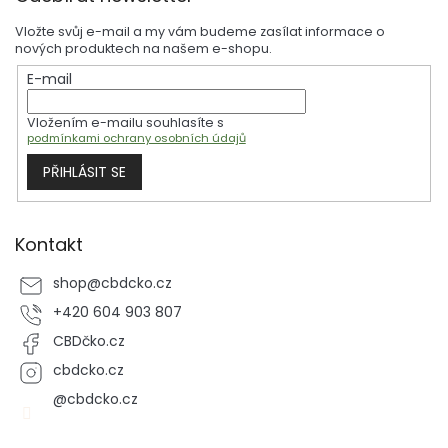
p
Vložte svůj e-mail a my vám budeme zasílat informace o
a
nových produktech na našem e-shopu.
t
E-mail
í
Vložením e-mailu souhlasíte s
podmínkami ochrany osobních údajů
PŘIHLÁSIT SE
Kontakt
shop
@
cbdcko.cz
+420 604 903 807
CBDčko.cz
cbdcko.cz
@cbdcko.cz