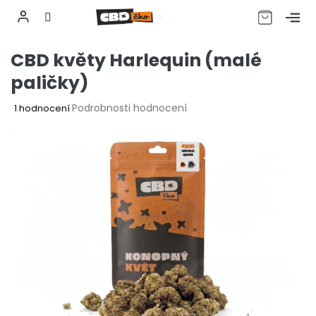
CZK
Přejít
CBD květy Harlequin (malé
na
obsah
paličky)
Průměrné
Podrobnosti hodnocení
1 hodnocení
hodnocení
produktu
je
5,0
z
5
hvězdiček.