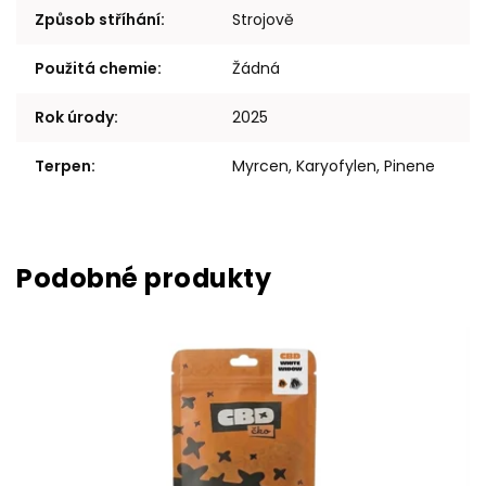
Způsob stříhání
:
Strojově
Použitá chemie
:
Žádná
Rok úrody
:
2025
Terpen
:
Myrcen, Karyofylen, Pinene