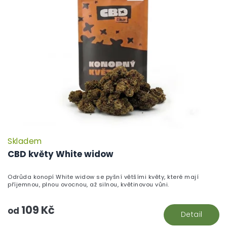
Skladem
P
h
CBD květy White widow
pr
je
Odrůda konopí White widow se pyšní většími květy, které mají
5,
příjemnou, plnou ovocnou, až silnou, květinovou vůni.
z
5
109 Kč
hv
od
Detail