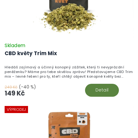
Skladem
CBD květy Trim Mix
Hledáš zajímavý a účinný konopný zážitek, který ti nevyprázdní
peněženku? Máme pro tebe skvělou zprávu! Představujeme CBD Trim
mix – levné řešení pro ty, kteří chtějí objevit konopné květy bez
zbytečného přepychu.
(-40 %)
249 Kč
Detail
149 Kč
VÝPRODEJ