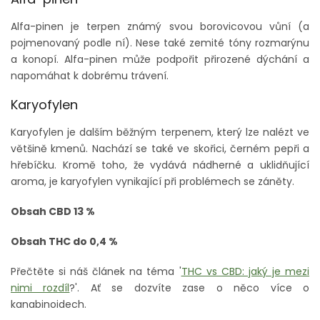
Alfa-pinen je terpen známý svou borovicovou vůní (a
pojmenovaný podle ní). Nese také zemité tóny rozmarýnu
a konopí. Alfa-pinen může podpořit přirozené dýchání a
napomáhat k dobrému trávení.
Karyofylen
Karyofylen je dalším běžným terpenem, který lze nalézt ve
většině kmenů. Nachází se také ve skořici, černém pepři a
hřebíčku. Kromě toho, že vydává nádherné a uklidňující
aroma, je karyofylen vynikající při problémech se záněty.
Obsah CBD 13 %
Obsah THC do 0,4 %
Přečtěte si náš článek na téma '
THC vs CBD: jaký je mezi
nimi rozdíl
?'. Ať se dozvíte zase o něco více o
kanabinoidech.