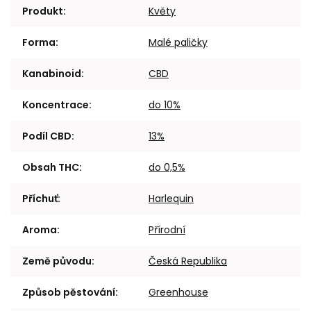
Produkt
:
Květy
Forma
:
Malé paličky
Kanabinoid
:
CBD
Koncentrace
:
do 10%
Podíl CBD
:
13%
Obsah THC
:
do 0,5%
Příchuť
:
Harlequin
Aroma
:
Přírodní
Země původu
:
Česká Republika
Způsob pěstování
:
Greenhouse