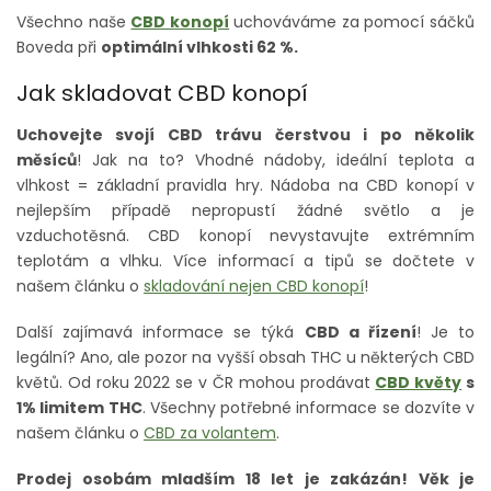
Všechno naše
CBD konopí
uchováváme za pomocí sáčků
Boveda při
optimální vlhkosti 62 %.
Jak skladovat CBD konopí
Uchovejte svojí CBD trávu čerstvou i po několik
měsíců
! Jak na to? Vhodné nádoby, ideální teplota a
vlhkost = základní pravidla hry. Nádoba na CBD konopí v
nejlepším případě nepropustí žádné světlo a je
vzduchotěsná. CBD konopí nevystavujte extrémním
teplotám a vlhku. Více informací a tipů se dočtete v
našem článku o
skladování nejen CBD konopí
!
Další zajímavá informace se týká
CBD a řízení
! Je to
legální? Ano, ale pozor na vyšší obsah THC u některých CBD
květů. Od roku 2022 se v ČR mohou prodávat
CBD květy
s
1% limitem THC
. Všechny potřebné informace se dozvíte v
našem článku o
CBD za volantem
.
Prodej osobám mladším 18 let je zakázán! Věk je