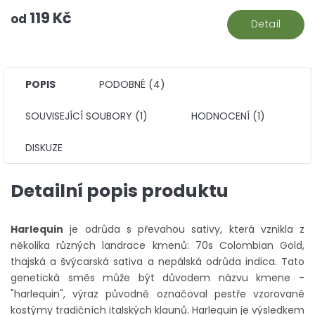
119 Kč
od
Detail
POPIS
PODOBNÉ (4)
SOUVISEJÍCÍ SOUBORY (1)
HODNOCENÍ (1)
DISKUZE
Detailní popis produktu
Harlequin
je odrůda s převahou sativy, která vznikla z
několika různých landrace kmenů: 70s Colombian Gold,
thajská a švýcarská sativa a nepálská odrůda indica. Tato
genetická směs může být důvodem názvu kmene -
"harlequin", výraz původně označoval pestře vzorované
kostýmy tradičních italských klaunů. Harlequin je výsledkem