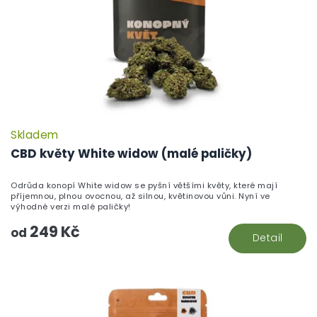
Skladem
P
h
CBD květy White widow (malé paličky)
pr
je
Odrůda konopí White widow se pyšní většími květy, které mají
5,
příjemnou, plnou ovocnou, až silnou, květinovou vůni. Nyní ve
z
výhodné verzi malé paličky!
5
249 Kč
hv
od
Detail