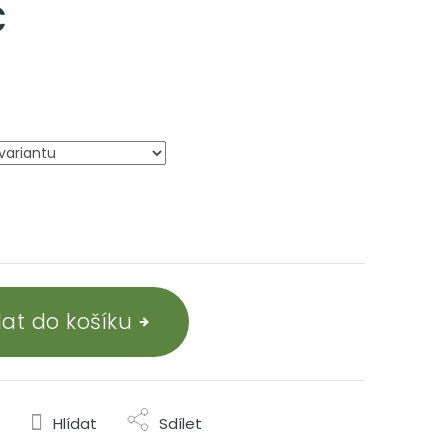
č
dat do košíku
Hlídat
Sdílet