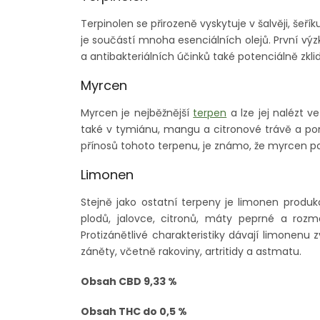
Terpinolen se přirozeně vyskytuje v šalvěji, šeř
je součástí mnoha esenciálních olejů. První vý
a antibakteriálních účinků také potenciálně zkli
Myrcen
Myrcen je nejběžnější
terpen
a lze jej nalézt 
také v tymiánu, mangu a citronové trávě a 
přínosů tohoto terpenu, je známo, že myrcen pod
Limonen
Stejně jako ostatní terpeny je limonen produk
plodů, jalovce, citronů, máty peprné a roz
Protizánětlivé charakteristiky dávají limonenu 
záněty, včetně rakoviny, artritidy a astmatu.
Obsah CBD 9,33 %
Obsah THC do 0,5 %