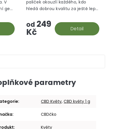
. V
paliček okouzlí každého, kdo
5
5
vní gen
hledá dobrou kvalitu za ještě lepší
hvězdiček.
hvězdiček.
ned
cenu.
249
žství
od
Detail
Kč
oplňkové parametry
ategorie
:
CBD Květy
,
CBD květy 1 g
načka
:
CBDčko
rodukt
:
Květy