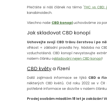
Přečtěte si náš článek na téma '
THC vs CBD: j
kanabinoidech.
Všechno naše
CBD konopí
uchováváme za pom
Jak skladovat CBD konopí
Uchovejte svojí CBD trávu čerstvou i po ně
vlhkost = základní pravidla hry. Nádoba na CB
vzduchotěsná. CBD konopí nevystavujte extrém
našem článku o
skladování nejen CBD konopí
!
CBD květy
a řízení
Další zajímavá informace se týká
CBD a říz
některých CBD květů. Od roku 2022 se v Č
potřebné informace se dozvíte v našem článk
Prodej osobám mladším 18 let je zakázán! 