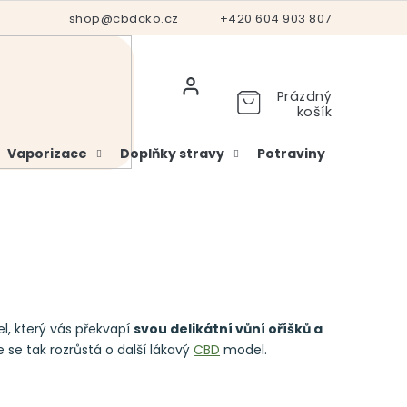
Hodnocení obchodu
shop@cbdcko.cz
Vrácení a reklamace
+420 604 903 807
Ověření věku
Prázdný
košík
Vaporizace
Doplňky stravy
Potraviny
Kosme
l, který vás překvapí
svou delikátní vůní oříšků a
 se tak rozrůstá o další lákavý
CBD
model.