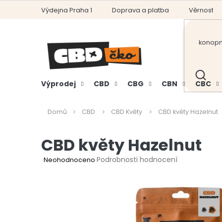
Přejít
Výdejna Praha 1
Doprava a platba
Věrnostní
na
obsah
HLEDAT
Výprodej
CBD
CBG
CBN
CBC
Domů
CBD
CBD Květy
CBD květy Hazelnut
CBD květy Hazelnut
Průměrné
Podrobnosti hodnocení
Neohodnoceno
hodnocení
produktu
je
0,0
z
5