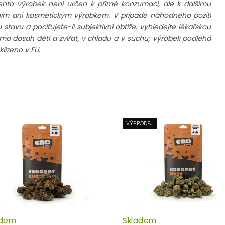
ento výrobek není určen k přímé konzumaci, ale k dalšímu
rním ani kosmetickým výrobkem. V případě náhodného požití
avu a pociťujete-li subjektivní obtíže, vyhledejte lékařskou
imo dosah dětí a zvířat, v chladu a v suchu; výrobek podléhá
lizeno v EU.
VÝPRODEJ
adem
Skladem
Průměrné