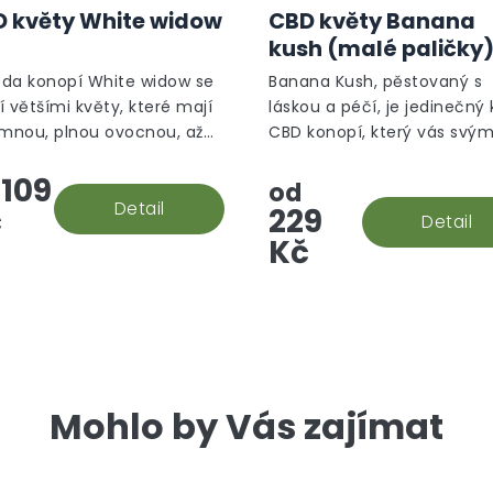
hodnocení
 květy White widow
CBD květy Banana
produktu
kush (malé paličky
je
5,0
da konopí White widow se
Banana Kush, pěstovaný s
z
í většími květy, které mají
láskou a péčí, je jedinečný 
5
emnou, plnou ovocnou, až
CBD konopí, který vás svý
hvězdiček.
ou, květinovou vůni.
aromatem přenese do trop
109
oázy.
od
Detail
č
229
Detail
Kč
Mohlo by Vás zajímat