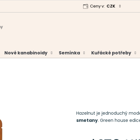
Ceny v:
CZK
 program
Garance vrácení peněz
Analýzy a certifikáty
Nové kanabinoidy
Semínka
Kuřácké potřeby
Hazelnut je jednoduchý mode
smetany
. Green house edice