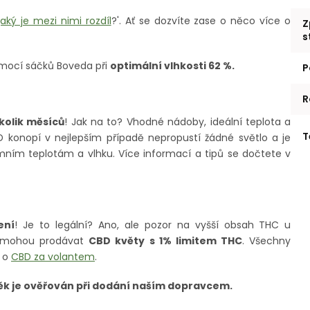
aký je mezi nimi rozdíl
?'. Ať se dozvíte zase o něco více o
Z
s
ocí sáčků Boveda při
optimální vlhkosti 62 %.
P
R
kolik měsíců
! Jak na to? Vhodné nádoby, ideální teplota a
T
D konopí v nejlepším případě nepropustí žádné světlo a je
ním teplotám a vlhku. Více informací a tipů se dočtete v
ení
! Je to legální? Ano, ale pozor na vyšší obsah THC u
R mohou prodávat
CBD květy s 1% limitem THC
. Všechny
u o
CBD za volantem
.
Věk je ověřován při dodání naším dopravcem.