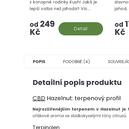
z konopné rodinky Kush! Jaká je
slavno
lepší volba než jahoda? Víc
jahod,
jahody v malých paličkách za co
květin.
249
1
nejlepší cenu! To je náš
od
od
Strawberry kush, greenhouse.
Detail
Kč
Kč
POPIS
PODOBNÉ (4)
SOUVISEJÍ
Detailní popis produktu
CBD
Hazelnut: terpenový profil
Nejrozšířenějším terpenem v Hazelnut je 
oříškové aroma se sladkokyselými tóny citrusů.
Terpinolen