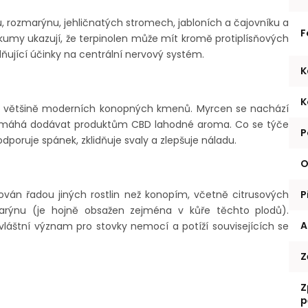
íku, rozmarýnu, jehličnatých stromech, jabloních a čajovníku a
F
zkumy ukazují, že terpinolen může mít kromě protiplísňových
dňující účinky na centrální nervový systém.
K
K
ve většině moderních konopných kmenů. Myrcen se nachází
pomáhá dodávat produktům CBD lahodné aroma. Co se týče
P
poruje spánek, zklidňuje svaly a zlepšuje náladu.
O
P
ován řadou jiných rostlin než konopím, včetně citrusových
marýnu (je hojně obsažen zejména v kůře těchto plodů).
A
zvláštní význam pro stovky nemocí a potíží souvisejících se
Z
Z
p