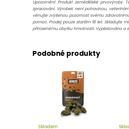
Upozornění: Produkt zemědělské prvovýroby. T
zpracování. Výrobek není potravinou, veteriná
věnujte zvýšenou pozornost svému zdravotnímu st
pomoc. Prodej pouze starším 18 let. Skladujte m
přirozenému úbytku hmotnosti. Vypěstováno a sk
Skladem
Skl
Průměrné