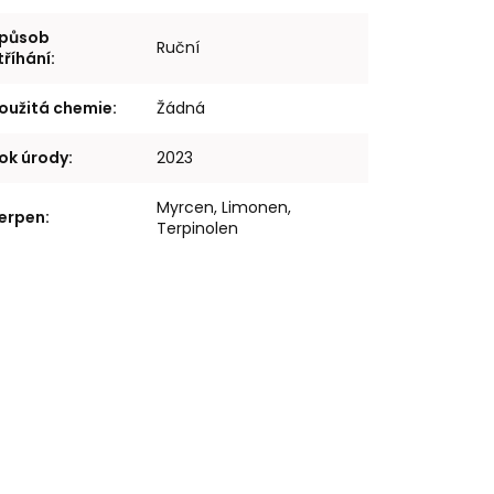
působ
Ruční
tříhání
:
oužitá chemie
:
Žádná
ok úrody
:
2023
Myrcen, Limonen,
erpen
:
Terpinolen