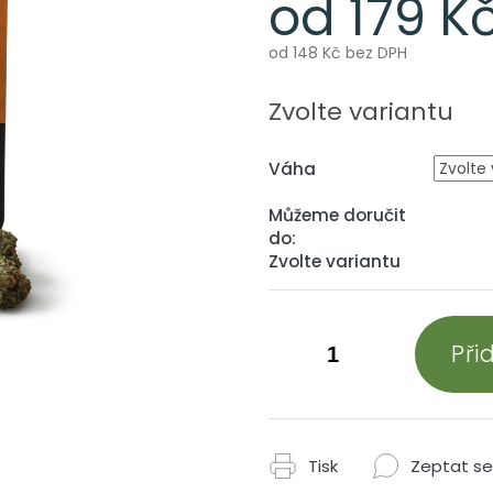
od
179 K
od
148 Kč
bez DPH
Měrná
cena:
Zvolte variantu
Váha
Můžeme doručit
do:
Zvolte variantu
Při
Tisk
Zeptat se