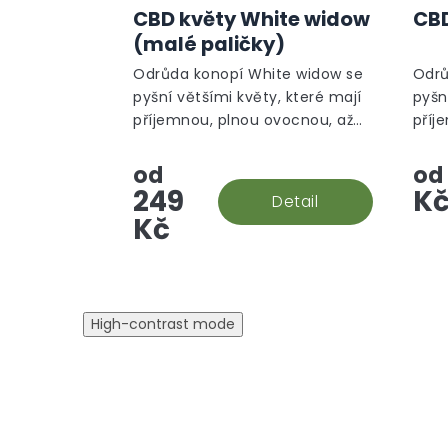
hodnocení
CBD květy White widow
CBD
produktu
(malé paličky)
je
5,0
Odrůda konopí White widow se
Odrů
z
pyšní většími květy, které mají
pyšn
5
příjemnou, plnou ovocnou, až
příj
hvězdiček.
silnou, květinovou vůni. Nyní ve
siln
výhodné verzi malé paličky!
od
od
249
K
Detail
Kč
High-contrast mode