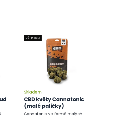
VÝPRODEJ
Skladem
Průměrné
Průměrné
hodnocení
hodnocení
Bud
CBD květy Cannatonic
produktu
produktu
(malé paličky)
je
je
5,0
5,0
ý
Cannatonic ve formě malých
z
z