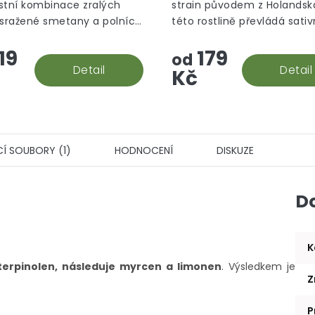
stní kombinace zralých
strain původem z Holandska
 sražené smetany a polních
této rostlině převládá sati
a ten je na první pohled ih
19
179
viditelný, díky velkému mno
od
Detail
oranžových pestíků.
Detail
Kč
CÍ SOUBORY (1)
HODNOCENÍ
DISKUZE
D
K
terpinolen, následuje myrcen a limonen
. Výsledkem je
Z
P