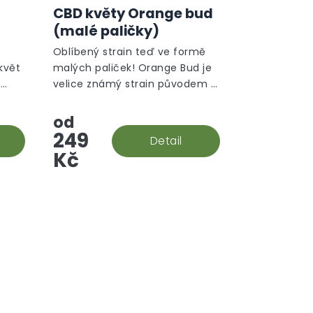
CBD květy Orange bud
)
(malé paličky)
Oblíbený strain teď ve formě
květ
malých paliček! Orange Bud je
m
velice známý strain původem z
ické
Holandska. V této rostlině
převládá sativní gen a ten je na
od
první pohled ihned vidět.
249
Detail
Kč