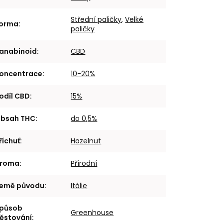
Střední paličky
,
Velké
orma
:
paličky
anabinoid
:
CBD
oncentrace
:
10-20%
odíl CBD
:
15%
bsah THC
:
do 0,5%
říchuť
:
Hazelnut
roma
:
Přírodní
emě původu
:
Itálie
působ
Greenhouse
ěstování
: