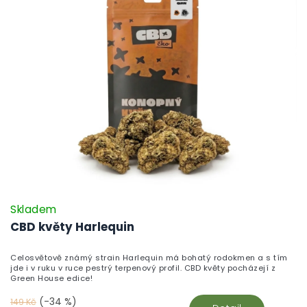
Skladem
CBD květy Harlequin
Celosvětově známý strain Harlequin má bohatý rodokmen a s tím
jde i v ruku v ruce pestrý terpenový profil. CBD květy pocházejí z
Green House edice!
(-34 %)
149 Kč