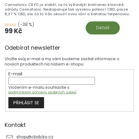
Cannatonic CRYO je slabší, za to výživnější bratranec klasické
odrůdy Cannatonic. Nedisponuje tak vysokou potencí CBD, pouze
8,37 % CBD, ale za to Vás okouzlí svou vůní a bohatou terpenovou
zásobou. Jeho vydatné terpenové složení Vám zaručí voňavý
požitek, při každém nádechu.
(-38 %)
159 Kč
Detail
99 Kč
Z
Odebírat newsletter
á
p
Vložte svůj e-mail a my vám budeme zasílat informace o
a
nových produktech na našem e-shopu.
t
E-mail
í
Vložením e-mailu souhlasíte s
podmínkami ochrany osobních údajů
PŘIHLÁSIT SE
Kontakt
shop
@
cbdcko.cz