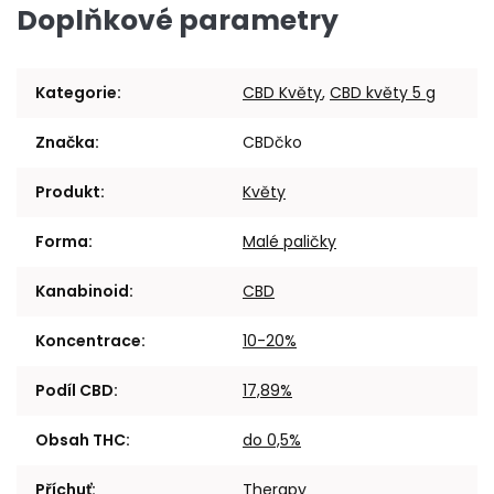
Doplňkové parametry
Kategorie
:
CBD Květy
,
CBD květy 5 g
Značka
:
CBDčko
Produkt
:
Květy
Forma
:
Malé paličky
Kanabinoid
:
CBD
Koncentrace
:
10-20%
Podíl CBD
:
17,89%
Obsah THC
:
do 0,5%
Příchuť
:
Therapy