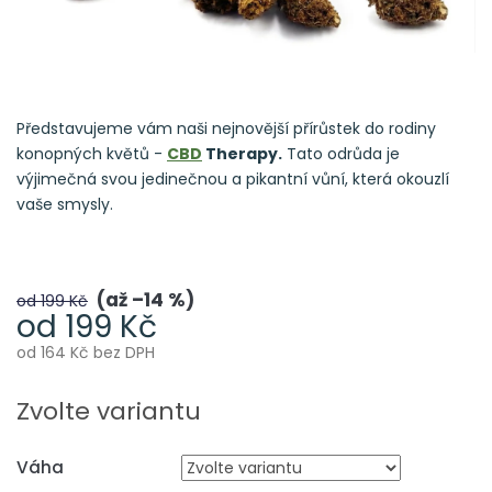
Představujeme vám naši nejnovější přírůstek do rodiny
konopných květů -
CBD
Therapy.
Tato odrůda je
výjimečná svou jedinečnou a pikantní vůní, která okouzlí
vaše smysly.
až –14 %
od 199 Kč
od
199 Kč
od
164 Kč
bez DPH
Měrná
cena:
Zvolte variantu
Váha