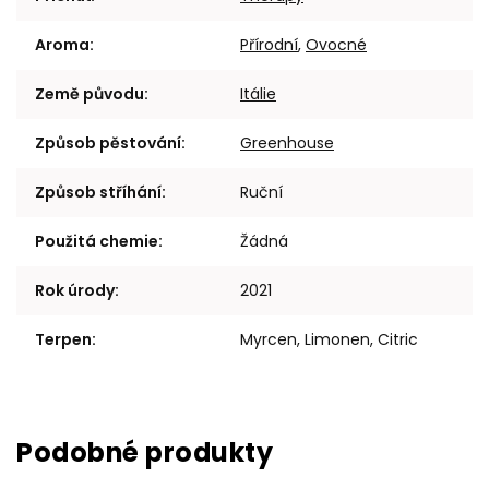
Aroma
:
Přírodní
,
Ovocné
Země původu
:
Itálie
Způsob pěstování
:
Greenhouse
Způsob stříhání
:
Ruční
Použitá chemie
:
Žádná
Rok úrody
:
2021
Terpen
:
Myrcen, Limonen, Citric