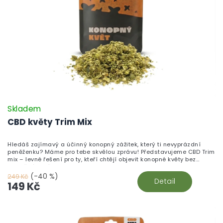
Skladem
CBD květy Trim Mix
Hledáš zajímavý a účinný konopný zážitek, který ti nevyprázdní
peněženku? Máme pro tebe skvělou zprávu! Představujeme CBD Trim
mix – levné řešení pro ty, kteří chtějí objevit konopné květy bez
zbytečného přepychu.
(-40 %)
249 Kč
Detail
149 Kč