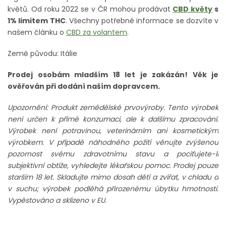
květů. Od roku 2022 se v ČR mohou prodávat
CBD květy
s
1% limitem THC
. Všechny potřebné informace se dozvíte v
našem článku o
CBD za volantem
.
Země původu: Itálie
Prodej osobám mladším 18 let je zakázán! Věk je
ověřován při dodání naším dopravcem.
Upozornění: Produkt zemědělské prvovýroby. Tento výrobek
není určen k přímé konzumaci, ale k dalšímu zpracování.
Výrobek není potravinou, veterinárním ani kosmetickým
výrobkem. V případě náhodného požití věnujte zvýšenou
pozornost svému zdravotnímu stavu a pociťujete-li
subjektivní obtíže, vyhledejte lékařskou pomoc. Prodej pouze
starším 18 let. Skladujte mimo dosah dětí a zvířat, v chladu a
v suchu; výrobek podléhá přirozenému úbytku hmotnosti.
Vypěstováno a sklizeno v EU.