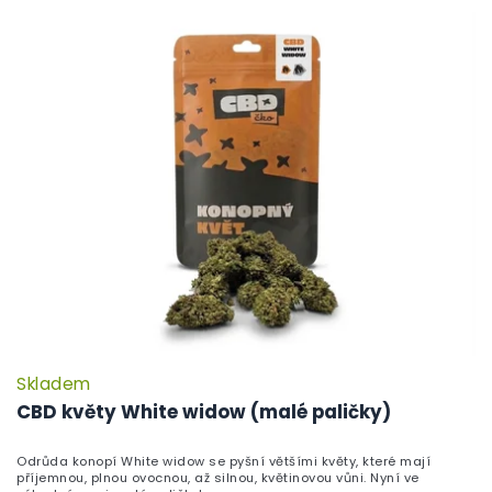
Skladem
P
h
CBD květy White widow (malé paličky)
pr
je
Odrůda konopí White widow se pyšní většími květy, které mají
5,
příjemnou, plnou ovocnou, až silnou, květinovou vůni. Nyní ve
z