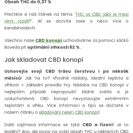
Obsah THC do 0,37 %
Přečtěte si náš článek na téma '
THC vs CBD: jaký je mezi
nimi rozdíl
?'. Ať se dozvíte zase o něco více o
kanabinoidech.
Všechno naše
CBD konopí
uchováváme
za pomocí sáčků
Boveda při
optimální vlhkosti 62 %.
Jak skladovat CBD konopí
Uchovejte svojí CBD trávu čerstvou i po několik
měsíců
! Jak na to? Vhodné nádoby, ideální teplota a
vlhkost = základní pravidla hry. Nádoba na CBD konopí v
nejlepším případě nepropouští žádné světlo a je
vzduchotěsná. CBD konopí nevystavujte extrémním
teplotám a vlhku. Více informací a tipů se dočtete v
našem článku o
skladování nejen CBD konopí
!
Další zajímavá informace se týká
CBD a řízení
! Je to
legální? Ano, ale pozor na vyšší obsah THC u některých CBD