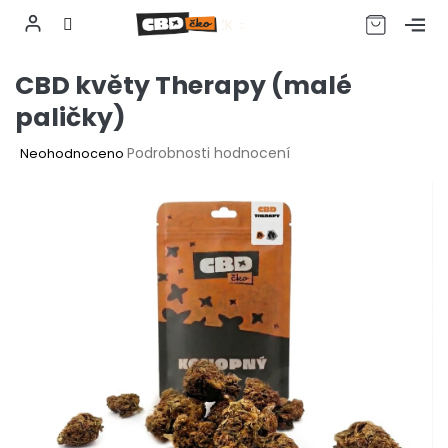
CZK
Přejít
CBD květy Therapy (malé
na
obsah
paličky)
Průměrné
Podrobnosti hodnocení
Neohodnoceno
hodnocení
produktu
je
0,0
z
5
hvězdiček.