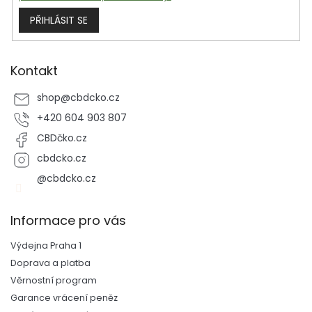
PŘIHLÁSIT SE
Kontakt
shop
@
cbdcko.cz
+420 604 903 807
CBDčko.cz
cbdcko.cz
@cbdcko.cz
Informace pro vás
Výdejna Praha 1
Doprava a platba
Věrnostní program
Garance vrácení peněz