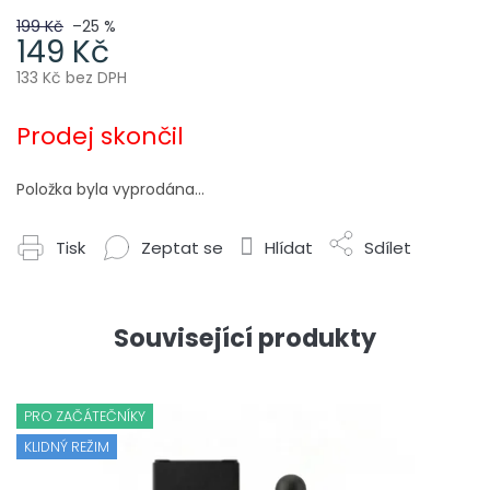
199 Kč
–25 %
149 Kč
133 Kč bez DPH
Měrná
cena:
Prodej skončil
Položka byla vyprodána…
Tisk
Zeptat se
Hlídat
Sdílet
Související produkty
PRO ZAČÁTEČNÍKY
KLIDNÝ REŽIM