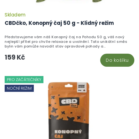
Skladem
CBDčko, Konopný čaj 50 g - Klidný režim
Představujeme vám náš Konopný čaj na Pohodu 50 g, váš nový
nejlepší přítel pro chvíle relaxace a uvolnění. Tato unikátní směs
bylin vám pomůže navodit stav opravdové pohody a...
159 Kč
Do košíku
PRO ZAČÁTEČNÍKY
NOČNÍ REŽIM