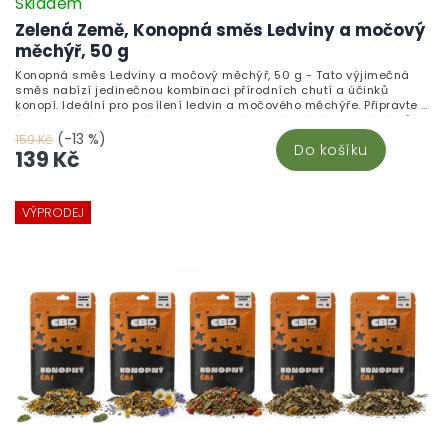
Skladem
Zelená Země, Konopná směs Ledviny a močový
měchýř, 50 g
Konopná směs Ledviny a močový měchýř, 50 g - Tato výjimečná
směs nabízí jedinečnou kombinaci přírodních chutí a účinků
konopí. Ideální pro posílení ledvin a močového měchýře. Připravte si
šálek zdraví z kvalitních surovin, který ocení každý milovník čajů.
(-13 %)
159 Kč
Do košíku
139 Kč
VÝPRODEJ