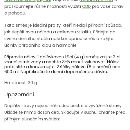
prozkoumejte různé možnosti využití
CBD
pro vaše zdraví
a pohodu.
Tato směs je ideální pro ty, kteří hledají přírodní způsob,
jak zlepšit svou náladu a celkovou vitalitu. Přidejte do
svého denního rituálu naši konopnou směs a zažijte
účinky přírodního klidu a harmonie.
Připravte nálev. 1 polévkovou lžíci (4 g) směsi zalijte 3 dl
vroucí pitné vody a nechte 3-5 minut vyluhovat. Nálev
poté slijte a konzumujte. 2 šálky nálevu (8 g směsi) cca
600 ml. Nepřekračujte denní doporučenou dávku.
Hmotnost: 30 g
Upozornění
Doplňky stravy nejsou náhradou pestré a vyvážené stravy.
Ukládejte mimo dosah dětí. Skladujte v suchu, chraňte před
přímým slunečním světlem.