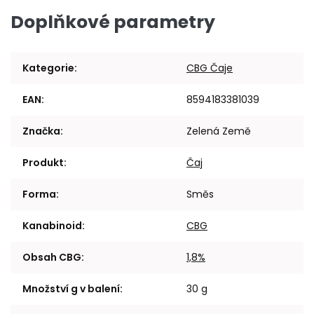
Doplňkové parametry
Kategorie
:
CBG Čaje
EAN
:
8594183381039
Značka
:
Zelená Země
Produkt
:
Čaj
Forma
:
Směs
Kanabinoid
:
CBG
Obsah CBG
:
1,8%
Množství g v balení
:
30 g