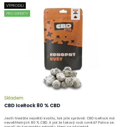
VÝPRODEJ
PRO EXPERTY
Skladem
P
h
CBD IceRock 80 % CBD
pr
je
Jestli hledáte největší kvalitu, tak jste správně. CBD IceRock má
5,
neuvěřitelných 80 % CBD. A jak že takový rock vzniká? Palice se
z
ponoří do konopného extraktu, který se následně...