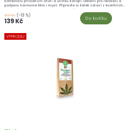
kombinaci přírodních chutí a účinků konopí. Ideální pro relaxaci a
podporu harmonie těla i mysli. Připravte si šálek zdraví z kvalitních
surovin, který ocení každý milovník čajů.
(-13 %)
159 Kč
Do košíku
139 Kč
VÝPRODEJ