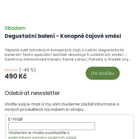
Skladem
Degustační balení - Konopné čajové směsi
Objevte svět lahodných konopných čajů s naším degustačním
balením! Tento speciální balíček obsahuje 5 unikátních směsí –
Santhica, Harmonické trávení, Pevné zdraví, Pohoda a Sladké sny.
Každá směs je pečlivě připravena z kvalitního konopí a tradičních
bylin, které vám pomohou podpořit pohodu, trávení, imunitu nebo
(-45 %)
890 Kč
Do košíku
zajistit klidný spánek. Ideální pro ty, kteří hledají přírodní relaxaci a
490 Kč
harmonii bez omamných účinků. Vyzkoušejte všechny a najděte
svou oblíbenou! Perfektní jako dárek nebo pro chvíle, kdy chcete
Z
dopřát svému tělu i mysli něco jedinečného. Ochutnejte přírodu
Odebírat newsletter
hned v prvním šálku!
á
p
Vložte svůj e-mail a my vám budeme zasílat informace o
a
nových produktech na našem e-shopu.
t
E-mail
í
Vložením e-mailu souhlasíte s
podmínkami ochrany osobních údajů