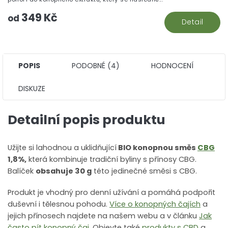
5
349 Kč
hv
od
Detail
POPIS
PODOBNÉ (4)
HODNOCENÍ
DISKUZE
Detailní popis produktu
Užijte si lahodnou a uklidňující
BIO konopnou směs
CBG
1,8%,
která kombinuje tradiční byliny s přínosy CBG.
Balíček
obsahuje 30 g
této jedinečné směsi s CBG.
Produkt je vhodný pro denní užívání a pomáhá podpořit
duševní i tělesnou pohodu.
Více o konopných čajích
a
jejich přínosech najdete na našem webu a v článku
Jak
často pít konopný čaj
. Objevte také
produkty s CBD
a