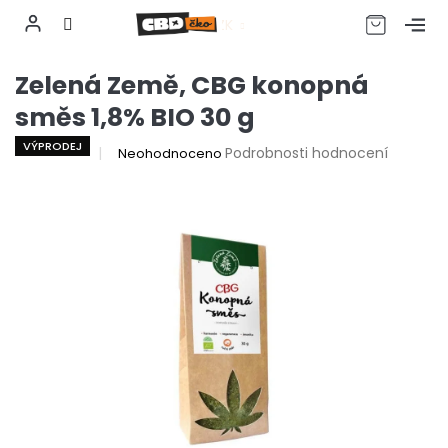
CZK
Přejít
Zelená Země, CBG konopná
na
obsah
směs 1,8% BIO 30 g
VÝPRODEJ
Průměrné
Podrobnosti hodnocení
Neohodnoceno
hodnocení
produktu
je
0,0
z
5
hvězdiček.