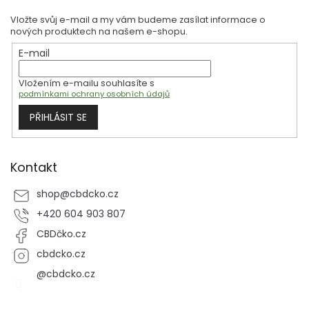
přímo v sekci oleje. Užijte si výhody všech kanabinoidů naplno a
p
dopřejte si zdraví a pohodu každý den.
Vložte svůj e-mail a my vám budeme zasílat informace o
a
nových produktech na našem e-shopu.
t
E-mail
í
Vložením e-mailu souhlasíte s
podmínkami ochrany osobních údajů
PŘIHLÁSIT SE
Kontakt
shop
@
cbdcko.cz
+420 604 903 807
CBDčko.cz
cbdcko.cz
@cbdcko.cz