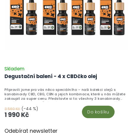
Skladem
Degustační balení - 4 x CBDčko olej
Připravili jsme pro vás něco speciálního – naši kolekci olejů s
kanabinoidy CBD, CBG, CBN a jejich kombinace, které u nás můžete
zakoupit za super cenu. Představte si to: všechny 3 kanabinoidy
namíchané do 4 olejů přesně tak, aby Vám přinesly ty nejlepší
účinky. V jednom ideálním balení na sdílení s rodinou nebo přáteli.
(-44 %)
3 560 Kč
Do košíku
Užijte si relax, klid a uvolnění s CBD, buďte bystřejší a povzbuďte
1 990 Kč
chuť k jídlu, díky CBG a s parťákem CBN si vytvořte hluboký spánek
plný sladkých snů a neuroprotektivních chvil pro Váši nervovou
Z
soustavu. Tyto výjimečné oleje najdete pouze u nás, takže
Odebírat newsletter
neváhejte a objevte tuhle chuťovou explozi na našem webu nebo
á