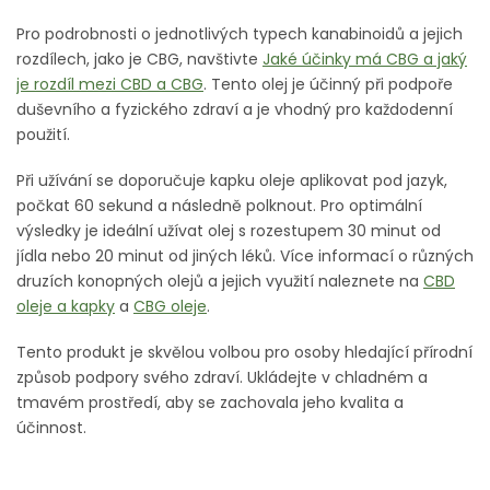
Pro podrobnosti o jednotlivých typech kanabinoidů a jejich
rozdílech, jako je CBG, navštivte
Jaké účinky má CBG a jaký
je rozdíl mezi CBD a CBG
. Tento olej je účinný při podpoře
duševního a fyzického zdraví a je vhodný pro každodenní
použití.
Při užívání se doporučuje kapku oleje aplikovat pod jazyk,
počkat 60 sekund a následně polknout. Pro optimální
výsledky je ideální užívat olej s rozestupem 30 minut od
jídla nebo 20 minut od jiných léků. Více informací o různých
druzích konopných olejů a jejich využití naleznete na
CBD
oleje a kapky
a
CBG oleje
.
Tento produkt je skvělou volbou pro osoby hledající přírodní
způsob podpory svého zdraví. Ukládejte v chladném a
tmavém prostředí, aby se zachovala jeho kvalita a
účinnost.