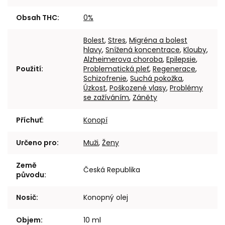
Obsah THC
:
0%
Bolest
,
Stres
,
Migréna a bolest
hlavy
,
Snížená koncentrace
,
Klouby
,
Alzheimerova choroba
,
Epilepsie
,
Použití
:
Problematická pleť
,
Regenerace
,
Schizofrenie
,
Suchá pokožka
,
Úzkost
,
Poškozené vlasy
,
Problémy
se zažíváním
,
Záněty
Příchuť
:
Konopí
Určeno pro
:
Muži
,
Ženy
Země
Česká Republika
původu
:
Nosič
:
Konopný olej
Objem
:
10 ml