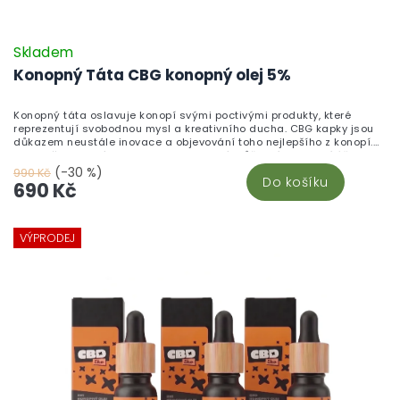
Skladem
Konopný Táta CBG konopný olej 5%
Konopný táta oslavuje konopí svými poctivými produkty, které
reprezentují svobodnou mysl a kreativního ducha. CBG kapky jsou
důkazem neustále inovace a objevování toho nejlepšího z konopí.
Vyzkoušejte nový kanabinoid CBG, který může mít pozitivní účinky
na vaše zdraví!
(-30 %)
990 Kč
Do košíku
690 Kč
VÝPRODEJ