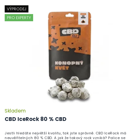
VÝPRODEJ
PRO EXPERTY
Skladem
P
h
CBD IceRock 80 % CBD
pr
je
Jestli hledáte největší kvalitu, tak jste správně. CBD IceRock má
5,
neuvěřitelných 80 % CBD. A jak že takový rock vzniká? Palice se