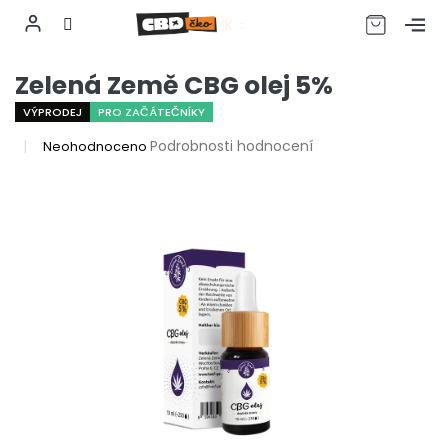
CZK
Přejít
Zelená Země CBG olej 5%
na
obsah
VÝPRODEJ
PRO ZAČÁTEČNÍKY
Průměrné
Podrobnosti hodnocení
Neohodnoceno
hodnocení
produktu
je
0,0
z
5
hvězdiček.