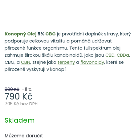
Konopný Olej
5%
CBG
je prvotřídní doplněk stravy, který
podporuje celkovou vitalitu a pomáhá udržovat
přirozené funkce organismu. Tento fullspektrum olej
zahrnuje širokou škálu kanabinoidů, jako jsou
CBD
,
CBDa
,
CBG, a
CBN
, stejně jako
terpeny
a
flavonoidy
, které se
přirozeně vyskytují v konopí.
890 Kč
–11 %
790 Kč
705 Kč bez DPH
Měrná
cena:
Skladem
Můžeme doručit