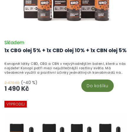
Skladem
1x CBG olej 5% + 1x CBD olej 10% + 1x CBN olej 5%
Konopné látky CBD, CBG a CBN v nejvýhodnějším balení, které u nás
najdete! Konopí patří mezi nejužitečnější rostliny světa. Má
všeobecné využití a pozitivní účinky jednotlivých kanabinoidů na
naše zdraví jsou obdivuhodné. Mrkněte na to, co pro vás CBN, CBG a
CBD oleje můžou udělat.
(-40 %)
2 470 Kč
Do košíku
1 490 Kč
VÝPRODEJ