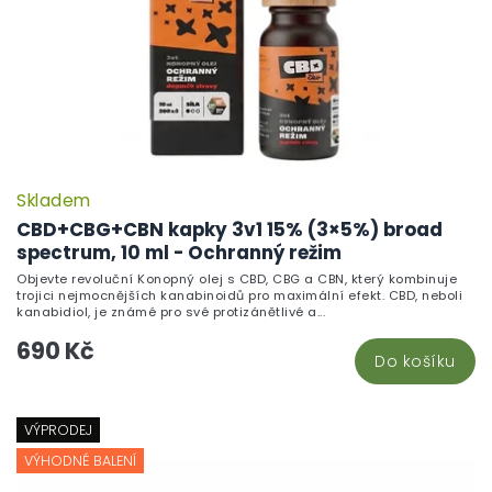
Skladem
CBD+CBG+CBN kapky 3v1 15% (3×5%) broad
spectrum, 10 ml - Ochranný režim
Objevte revoluční Konopný olej s CBD, CBG a CBN, který kombinuje
trojici nejmocnějších kanabinoidů pro maximální efekt. CBD, neboli
kanabidiol, je známé pro své protizánětlivé a...
690 Kč
Do košíku
VÝPRODEJ
VÝHODNÉ BALENÍ