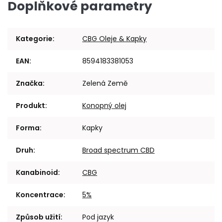
Doplňkové parametry
Kategorie
:
CBG Oleje & Kapky
EAN
:
8594183381053
Značka
:
Zelená Země
Produkt
:
Konopný olej
Forma
:
Kapky
Druh
:
Broad spectrum CBD
Kanabinoid
:
CBG
Koncentrace
:
5%
Způsob užití
:
Pod jazyk