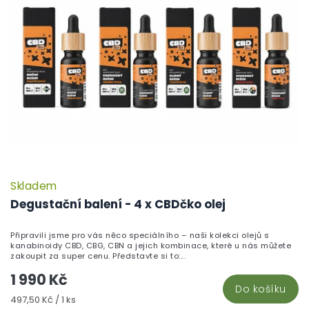
Skladem
Degustační balení - 4 x CBDčko olej
Připravili jsme pro vás něco speciálního – naši kolekci olejů s
kanabinoidy CBD, CBG, CBN a jejich kombinace, které u nás můžete
zakoupit za super cenu. Představte si to:...
1 990 Kč
Do košíku
Měrná
497,50 Kč / 1 ks