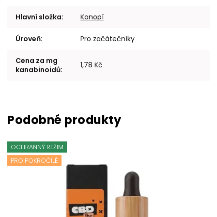
Hlavní složka
:
Konopí
Úroveň
:
Pro začátečníky
Cena za mg
1,78 Kč
kanabinoidů
:
OCHRANNÝ REŽIM
PRO POKROČILÉ