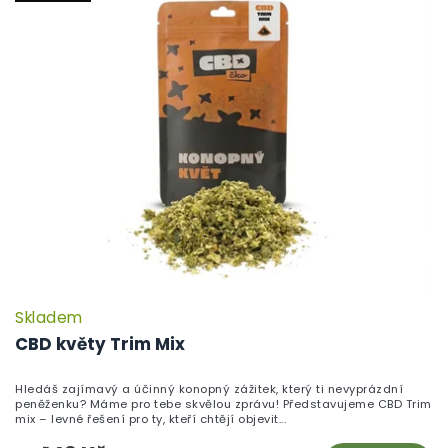
Skladem
P
h
CBD květy Trim Mix
pr
je
Hledáš zajímavý a účinný konopný zážitek, který ti nevyprázdní
5,
peněženku? Máme pro tebe skvělou zprávu! Představujeme CBD Trim
z
mix – levné řešení pro ty, kteří chtějí objevit...
5