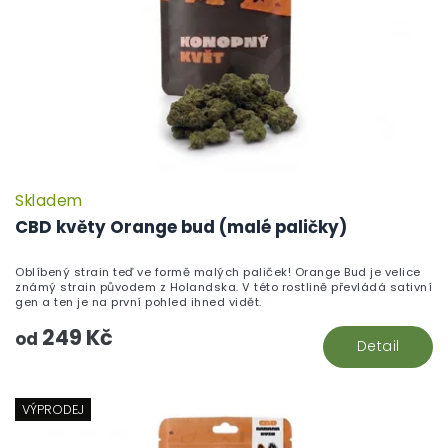
Skladem
CBD květy Orange bud (malé paličky)
Oblíbený strain teď ve formě malých paliček! Orange Bud je velice
známý strain původem z Holandska. V této rostlině převládá sativní
gen a ten je na první pohled ihned vidět.
249 Kč
od
Detail
VÝPRODEJ