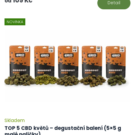
109 Kč
od
Detail
NOVINKA
Skladem
TOP 5 CBD květů – degustační balení (5×5 g
malé paličky)