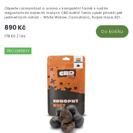
je
Objevte rozmanitost a aroma v kompaktní formě s naším
5,
degustačním balením malých CBD květů! Tento výběr přináší pět
z
jedinečných odrůd – White Widow, Cannatonic, Purple Haze, BZ1...
5
890 Kč
hv
Do košíku
Měrná
178 Kč / 1 ks
cena:
PRO EXPERTY