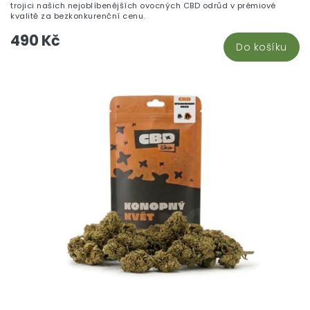
trojici našich nejoblíbenějších ovocných CBD odrůd v prémiové
kvalitě za bezkonkurenční cenu.
490 Kč
Do košíku