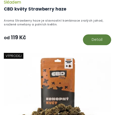
Skladem
CBD květy Strawberry haze
Aroma Strawberry haze je slavnostní kombinace zralých jahod,
sražené smetany a polních květin.
119 Kč
od
Detail
VÝPRODEJ