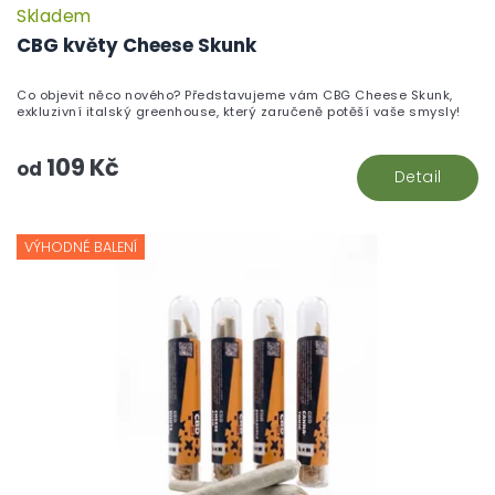
Skladem
CBG květy Cheese Skunk
Co objevit něco nového? Představujeme vám CBG Cheese Skunk,
exkluzivní italský greenhouse, který zaručeně potěší vaše smysly!
109 Kč
od
Detail
VÝHODNÉ BALENÍ