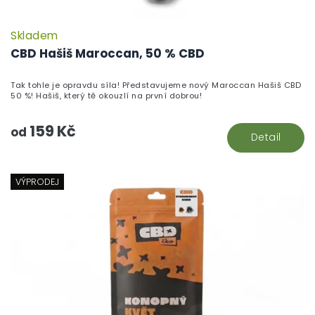
Skladem
P
h
CBD Hašiš Maroccan, 50 % CBD
pr
je
Tak tohle je opravdu síla! Představujeme nový Maroccan Hašiš CBD
5,
50 %! Hašiš, který tě okouzlí na první dobrou!
z
5
159 Kč
hv
od
Detail
VÝPRODEJ