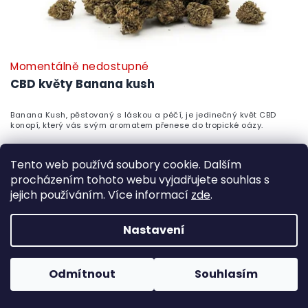
Momentálně nedostupné
P
h
CBD květy Banana kush
pr
je
Banana Kush, pěstovaný s láskou a péčí, je jedinečný květ CBD
5,
konopí, který vás svým aromatem přenese do tropické oázy.
z
5
99 Kč
hv
od
Tento web používá soubory cookie. Dalším
Detail
procházením tohoto webu vyjadřujete souhlas s
jejich používáním. Více informací
zde
.
PRO EXPERTY
Nastavení
Odmítnout
Souhlasím