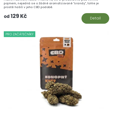
5,
pojmem, nejedná se o žádné aromatizované "srandy", tohle je
z
prostě hašiš v jeho CBD podobě.
5
129 Kč
hv
od
Detail
PRO ZAČÁTEČNÍKY