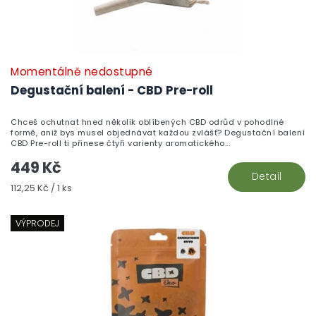
Momentálně nedostupné
P
h
Degustační balení - CBD Pre-roll
pr
je
Chceš ochutnat hned několik oblíbených CBD odrůd v pohodlné
3,
formě, aniž bys musel objednávat každou zvlášť? Degustační balení
z
CBD Pre-roll ti přinese čtyři varienty aromatického...
5
449 Kč
hv
Detail
Měrná
112,25 Kč / 1 ks
cena:
VÝPRODEJ