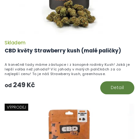
Skladem
CBD květy Strawberry kush (malé paličky)
A konečně tady máme zástupce i z konopné rodinky Kush! Jaká je
lepší volba než jahoda? Víc jahody v malých paličkách za co
nejlepší cenu! To je náš Strawberry kush, greenhouse.
249 Kč
od
Detail
VÝPRODEJ