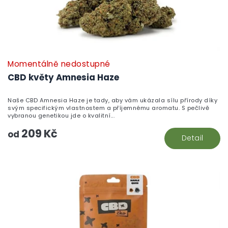
Momentálně nedostupné
P
h
CBD květy Amnesia Haze
pr
je
Naše CBD Amnesia Haze je tady, aby vám ukázala sílu přírody díky
5,
svým specifickým vlastnostem a příjemnému aromatu. S pečlivě
z
vybranou genetikou jde o kvalitní...
5
209 Kč
hv
od
Detail