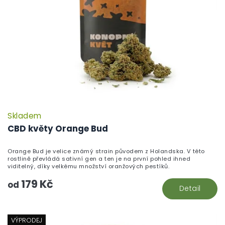
Skladem
P
h
CBD květy Orange Bud
pr
je
Orange Bud je velice známý strain původem z Holandska. V této
5,
rostlině převládá sativní gen a ten je na první pohled ihned
z
viditelný, díky velkému množství oranžových pestíků.
5
179 Kč
hv
od
Detail
VÝPRODEJ