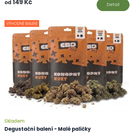
149 Kč
hv
od
Detail
VÝHODNÉ BALENÍ
Skladem
P
h
Degustační balení - Malé paličky
pr