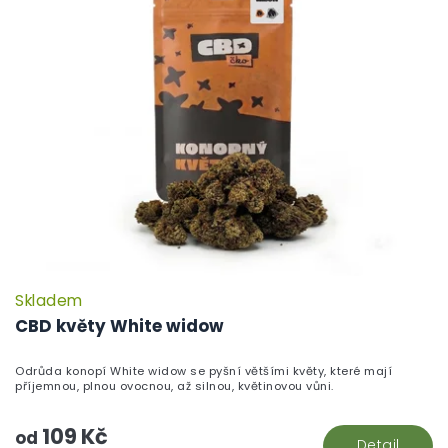
Skladem
P
h
CBD květy White widow
pr
je
Odrůda konopí White widow se pyšní většími květy, které mají
5,
příjemnou, plnou ovocnou, až silnou, květinovou vůni.
z
5
109 Kč
hv
od
Detail