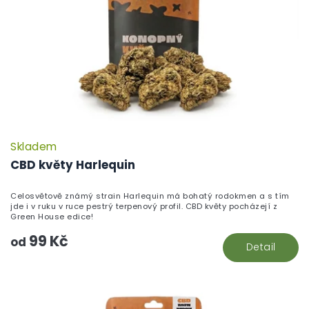
Skladem
P
h
CBD květy Harlequin
pr
je
Celosvětově známý strain Harlequin má bohatý rodokmen a s tím
5,
jde i v ruku v ruce pestrý terpenový profil. CBD květy pocházejí z
z
Green House edice!
5
99 Kč
hv
od
Detail