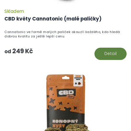
Skladem
P
h
CBD květy Cannatonic (malé paličky)
pr
je
Cannatonic ve formě malých paliček okouzlí každého, kdo hledá
5,
dobrou kvalitu za ještě lepší cenu.
z
5
249 Kč
hv
od
Detail