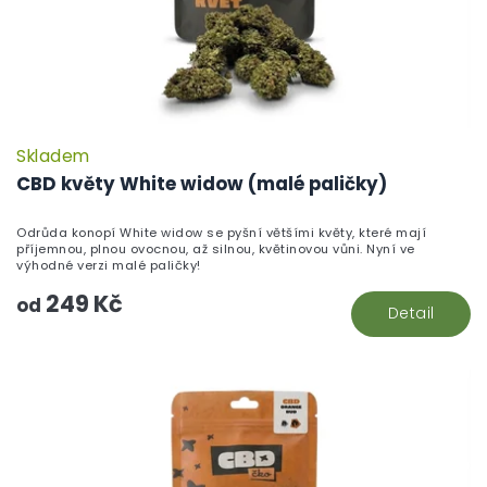
k
t
ů
Skladem
P
h
CBD květy White widow (malé paličky)
pr
je
Odrůda konopí White widow se pyšní většími květy, které mají
5,
příjemnou, plnou ovocnou, až silnou, květinovou vůni. Nyní ve
z
výhodné verzi malé paličky!
5
249 Kč
hv
od
Detail