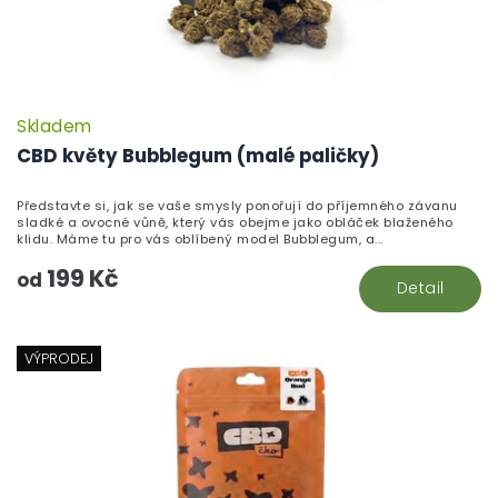
Skladem
CBD květy Bubblegum (malé paličky)
Představte si, jak se vaše smysly ponořují do příjemného závanu
sladké a ovocné vůně, který vás obejme jako obláček blaženého
klidu. Máme tu pro vás oblíbený model Bubblegum, a...
199 Kč
od
Detail
VÝPRODEJ