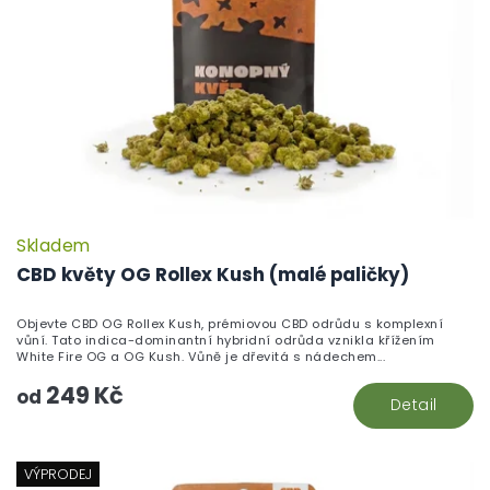
Skladem
P
h
CBD květy OG Rollex Kush (malé paličky)
pr
je
Objevte CBD OG Rollex Kush, prémiovou CBD odrůdu s komplexní
5,
vůní. Tato indica-dominantní hybridní odrůda vznikla křížením
z
White Fire OG a OG Kush. Vůně je dřevitá s nádechem...
5
249 Kč
hv
od
Detail
VÝPRODEJ