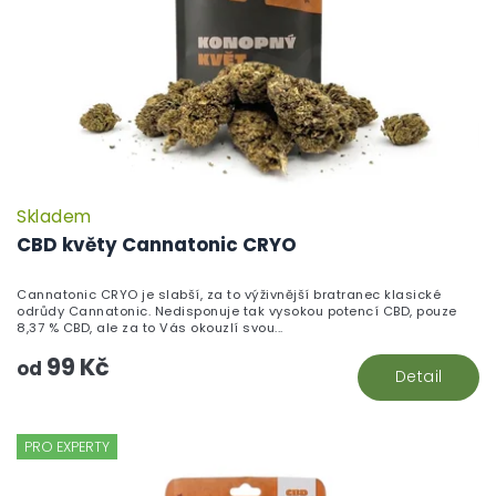
Skladem
CBD květy Cannatonic CRYO
Cannatonic CRYO je slabší, za to výživnější bratranec klasické
odrůdy Cannatonic. Nedisponuje tak vysokou potencí CBD, pouze
8,37 % CBD, ale za to Vás okouzlí svou...
99 Kč
od
Detail
PRO EXPERTY