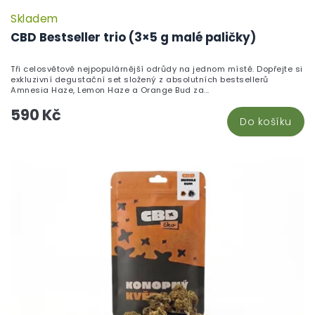
Skladem
P
h
CBD Bestseller trio (3×5 g malé paličky)
pr
je
Tři celosvětově nejpopulárnější odrůdy na jednom místě. Dopřejte si
5,
exkluzivní degustační set složený z absolutních bestsellerů
z
Amnesia Haze, Lemon Haze a Orange Bud za...
5
590 Kč
hv
Do košíku