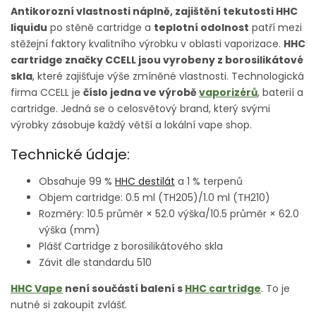
Antikorozní vlastnosti náplně, zajištění tekutosti HHC
liquidu
po stěně cartridge a
teplotní odolnost
patří mezi
stěžejní faktory kvalitního výrobku v oblasti vaporizace.
HHC
cartridge značky CCELL jsou vyrobeny z borosilikátové
skla
, které zajišťuje výše zmíněné vlastnosti. Technologická
firma CCELL je
číslo jedna ve výrobě
vaporizérů
, baterií a
cartridge. Jedná se o celosvětový brand, který svými
výrobky zásobuje každý větší a lokální vape shop.
Technické údaje:
Obsahuje 99 %
HHC destilát
a 1 % terpenů
Objem cartridge: 0.5 ml (TH205)/1.0 ml (TH210)
Rozměry: 10.5 průměr × 52.0 výška/10.5 průměr × 62.0
výška (mm)
Plášť Cartridge z borosilikátového skla
Závit dle standardu 510
HHC Vape
není součástí balení s
HHC cartridge
. To je
nutné si zakoupit zvlášť.