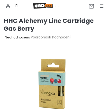
CZK
Přejít
HHC Alchemy Line Cartridge
na
obsah
Gas Berry
Průměrné
Podrobnosti hodnocení
Neohodnoceno
hodnocení
produktu
je
0,0
z
5
hvězdiček.