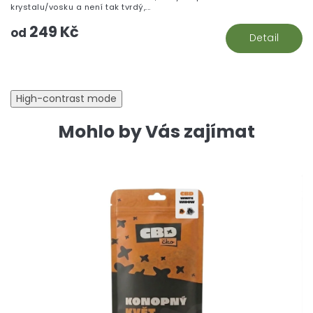
krystalu/vosku a není tak tvrdý,...
249 Kč
od
Detail
High-contrast mode
Mohlo by Vás zajímat