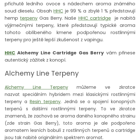
příchutě ledního ovoce s nádechem aroma známého
soud dieselu. Obsah
HHC
je 99 % a zbylé 1 % představují
hemp
terpeny
Gas Berry. Naše
HHC cartridge
je nabitá
výjimečnými terpeny, které představují typické aroma
tohoto oblíbeného kmene podpořenou rostlinnými
terpeny pro ještě lepší zkušenost z vapingu.
HHC
Alchemy Line Cartridge Gas Berry
vám přinese
autentický zážitek z konopí.
Alchemy Line Terpeny
Alchemy Line Terpeny
můžeme ve zkratce
nazvat speciálním hybridem mezi klasickými rostlinnými
terpeny a
Resin terpeny
. Jedná se o spojení konopných
terpenů s dalšími rostlinnými terpeny. To ve zkratce
znamená, že zachová se aroma daného konopného strainu
(zde strain Gas Berry), toto aroma je ale podpořeno
aromatem lesních bobulí z rostlinných terpenů a cartridge
jsou tak nabité originálním spektrem aromat.