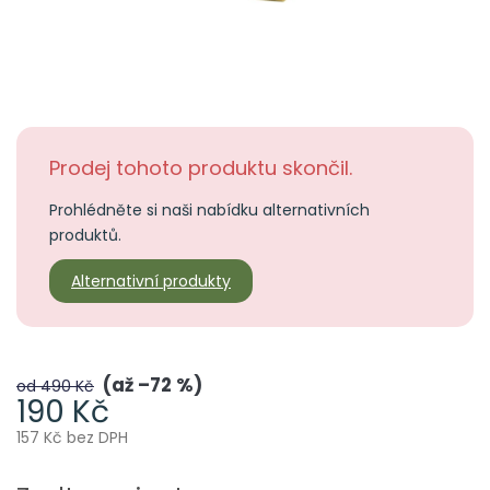
Prodej tohoto produktu skončil.
Prohlédněte si naši nabídku alternativních
produktů.
Alternativní produkty
až –72 %
od 490 Kč
190 Kč
157 Kč bez DPH
Měrná
cena: