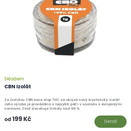
Skladem
CBN Izolát
Za čistotou CBN beze stop THC se ukrývá nový krystalický izolát!
Jeho výroba je prováděna s nejvyšší péčí v souladu s evropskými
normami, čímž dosahuje čistoty nad 99 %.
199 Kč
od
Detail