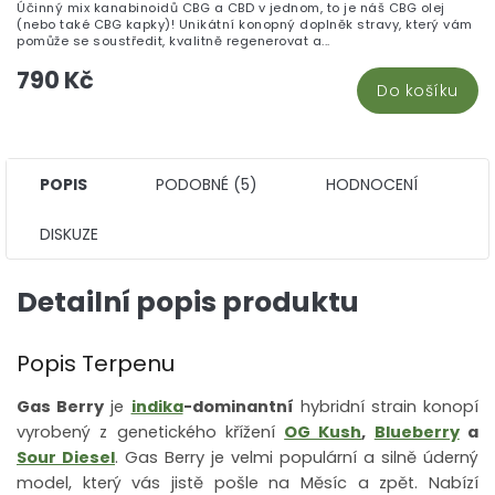
Účinný mix kanabinoidů CBG a CBD v jednom, to je náš CBG olej
(nebo také CBG kapky)! Unikátní konopný doplněk stravy, který vám
pomůže se soustředit, kvalitně regenerovat a...
790 Kč
Do košíku
POPIS
PODOBNÉ (5)
HODNOCENÍ
DISKUZE
Detailní popis produktu
Popis Terpenu
Gas Berry
je
indika
-dominantní
hybridní strain konopí
vyrobený z genetického křížení
OG Kush
,
Blueberry
a
Sour Diesel
. Gas Berry je velmi populární a silně úderný
model, který vás jistě pošle na Měsíc a zpět.
Nabízí