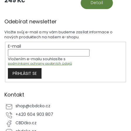
249 Kč
Detail
Z
Odebírat newsletter
á
p
Vložte svůj e-mail a my vám budeme zasílat informace o
a
nových produktech na našem e-shopu.
t
E-mail
í
Vložením e-mailu souhlasíte s
podmínkami ochrany osobních údajů
PŘIHLÁSIT SE
Kontakt
shop
@
cbdcko.cz
+420 604 903 807
CBDčko.cz