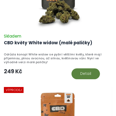
Skladem
CBD květy White widow (malé paličky)
Odrůda konopí White widow se pyšní většími květy, které mají
příjemnou, plnou ovocnou, až silnou, květinovou vůni. Nyní ve
výhodné verzi malé paličky!
249 Kč
Detail
VÝPRODEJ