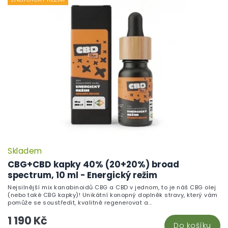
Skladem
P
h
CBG+CBD kapky 40% (20+20%) broad
pr
spectrum, 10 ml - Energický režim
je
Nejsilnější mix kanabinoidů CBG a CBD v jednom, to je náš CBG olej
5,
(nebo také CBG kapky)! Unikátní konopný doplněk stravy, který vám
z
pomůže se soustředit, kvalitně regenerovat a...
5
1 190 Kč
hv
Do košíku