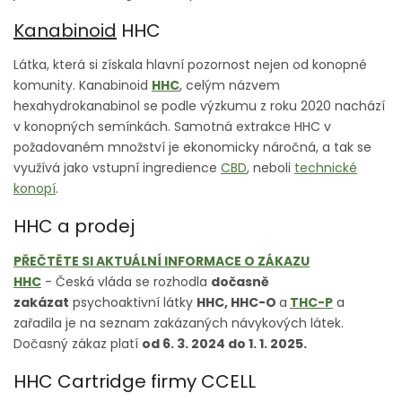
Kanabinoid
HHC
Látka, která si získala hlavní pozornost nejen od konopné
komunity. Kanabinoid
HHC
, celým názvem
hexahydrokanabinol se podle výzkumu z roku 2020 nachází
v konopných semínkách. Samotná extrakce HHC v
požadovaném množství je ekonomicky náročná, a tak se
využívá jako vstupní ingredience
CBD
, neboli
technické
konopí
.
HHC a prodej
PŘEČTĚTE SI AKTUÁLNÍ INFORMACE O ZÁKAZU
HHC
- Česká vláda se rozhodla
dočasně
zakázat
psychoaktivní látky
HHC, HHC-O
a
THC-P
a
zařadila je na seznam zakázaných návykových látek.
Dočasný zákaz platí
od 6. 3. 2024 do 1. 1. 2025.
HHC Cartridge firmy CCELL