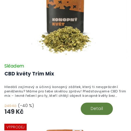
Skladem
CBD květy Trim Mix
Hledáš zajímavý a účinný konopný zážitek, který ti nevyprázdní
peněženku? Máme pro tebe skvělou zprávu! Představujeme CBD Trim
mix – levné řešení pro ty, kteří chtějí objevit konopné květy bez
zbytečného přepychu.
(-40 %)
249 Kč
Detail
149 Kč
VÝPRODEJ