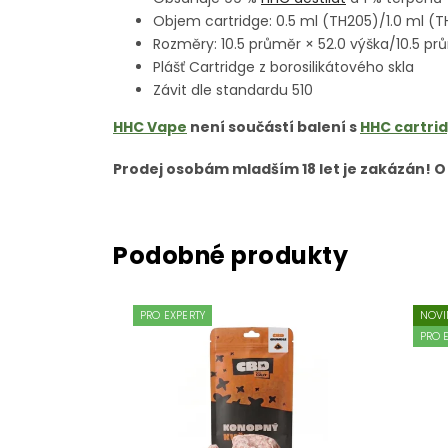
Objem cartridge: 0.5 ml (TH205)/1.0 ml (T
Rozměry: 10.5 průměr × 52.0 výška/10.5 p
Plášť Cartridge z borosilikátového skla
Závit dle standardu 510
HHC Vape
není součástí balení s
HHC cartri
Prodej osobám mladším 18 let je zakázán! O
PRO EXPERTY
NOVI
PRO 