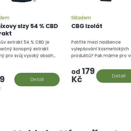
adem
Skladem
ixovy slzy 54 % CBD
CBG Izolát
rakt
xův extrakt 54 % CBD je
Patříte mezi nadšence
mečný konopný extrakt
vylepšování kosmetických
ý pro svůj vysoký obsah
produktů? Pak máme pro v
binoidů, především CBD,
revoluční výrobek v podob
179
é nabízí významné
CBG izolátu! S čistotou pře
od
peutické účinky. Tento
% vám poskytujeme špičko
Detail
9
Kč
Detail
dní...
produkt, který...
č