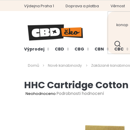
Přejít
Výdejna Praha 1
Doprava a platba
Věrnostní
na
obsah
HLEDAT
Výprodej
CBD
CBG
CBN
CBC
Domů
Nové kanabinoidy
Zakázané kanabinoi
HHC Cartridge Cotto
Průměrné
Podrobnosti hodnocení
Neohodnoceno
hodnocení
produktu
je
0,0
z
5