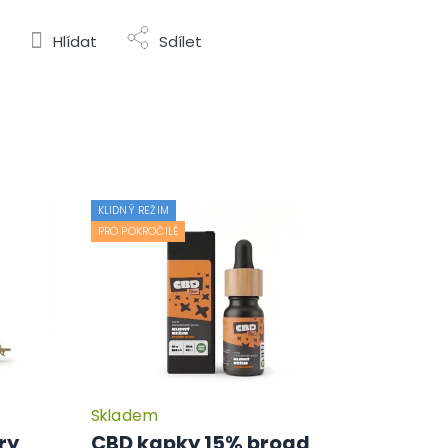
Hlídat
Sdílet
KLIDNÝ REŽIM
PRO POKROČILÉ
Skladem
Průměrné
hodnocení
ry
CBD kapky 15% broad