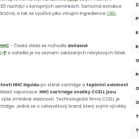
Z
2020 nachází v konopných semínkách. Samotná extrakce
očná, a tak se využívá jako vstupní ingredience
CBD
,
P
K
 HHC
- Česká vláda se rozhodla
dočasně
K
C-P
a zařadila je na seznam zakázaných návykových látek.
O
P
utosti HHC liquidu
po stěně cartridge a
teplotní odolnost
O
oblasti vaporizace.
HHC cartridge značky CCELL jsou
uje výše zmíněné vlastnosti. Technologická firma CCELL je
O
cartridge. Jedná se o celosvětový brand, který svými výrobky
T
T