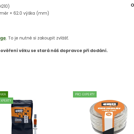
O
H210)
růměr × 62.0 výška (mm)
dge
. To je nutné si zakoupit zvlášť.
 ověření věku se stará náš dopravce při dodání.
NKA
PRO EXPERTY
EXPERTY