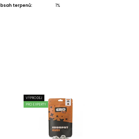
bsah terpenů
:
1%
VÝPRODEJ
PRO EXPERTY