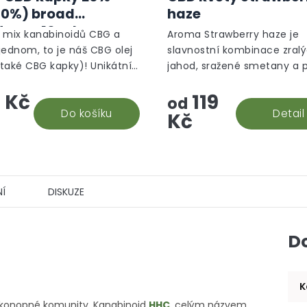
10%) broad
haze
trum, 10 ml -
 mix kanabinoidů CBG a
Aroma Strawberry haze je
gický režim
jednom, to je náš CBG olej
slavnostní kombinace zral
také CBG kapky)! Unikátní
jahod, sražené smetany a 
ý doplněk stravy, který
květin.
 Kč
119
může se soustředit,
od
ě regenerovat a...
Do košíku
Detail
Kč
Í
DISKUZE
D
K
od konopné komunity. Kanabinoid
HHC
, celým názvem