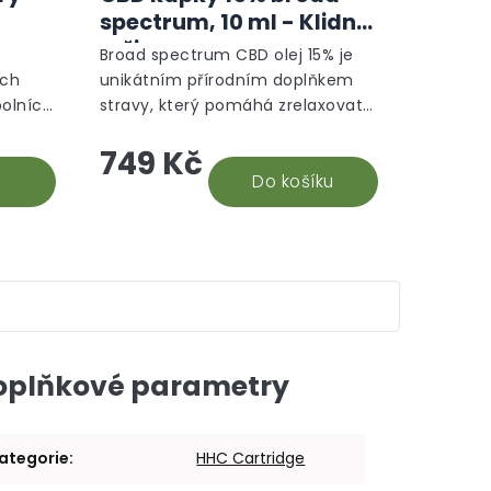
produktu
spectrum, 10 ml - Klidný
je
režim
5,0
Broad spectrum CBD olej 15% je
z
ých
unikátním přírodním doplňkem
5
polních
stravy, který pomáhá zrelaxovat
hvězdiček.
či přispívá k celkové
749 Kč
obranyschopnosti organismu. V
jedné kapce se nachází přibližně...
Do košíku
oplňkové parametry
ategorie
:
HHC Cartridge