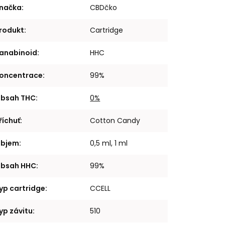
načka
:
CBDčko
rodukt
:
Cartridge
anabinoid
:
HHC
oncentrace
:
99%
bsah THC
:
0%
říchuť
:
Cotton Candy
bjem
:
0,5 ml, 1 ml
bsah HHC
:
99%
yp cartridge
:
CCELL
yp závitu
:
510