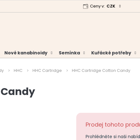
Ceny v:
CZK
 program
Garance vrácení peněz
Analýzy a certifikáty
Nové kanabinoidy
Semínka
Kuřácké potřeby
dy
HHC
HHC Cartridge
HHC Cartridge Cotton Candy
n Candy
Prodej tohoto produ
Prohlédněte si naši nabí