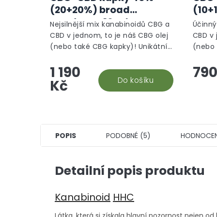
produktu
(20+20%) broad
(10+
je
spectrum, 10 ml -
spec
5,0
Nejsilnější mix kanabinoidů CBG a
Účinný
z
Energický režim
Ener
CBD v jednom, to je náš CBG olej
CBD v 
5
(nebo také CBG kapky)! Unikátní
(nebo 
hvězdiček.
konopný doplněk stravy, který
konopn
1 190
790
vám pomůže se soustředit,
vám po
kvalitně regenerovat a...
Do košíku
kvalitn
Kč
POPIS
PODOBNÉ (5)
HODNOCEN
Detailní popis produktu
Kanabinoid
HHC
Látka, která si získala hlavní pozornost nejen 