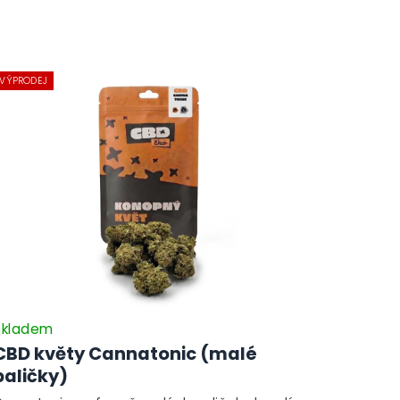
VÝPRODEJ
Skladem
CBD květy Cannatonic (malé
paličky)