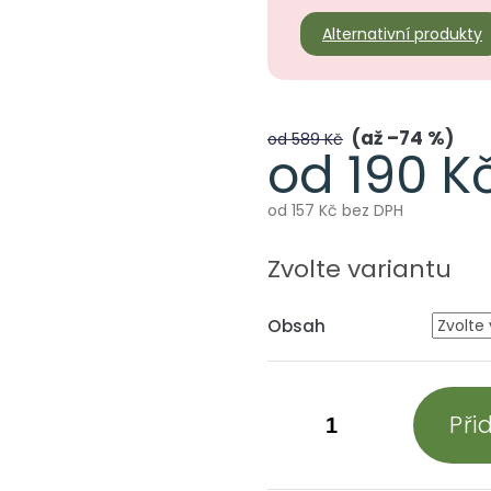
Alternativní produkty
až –74 %
od 589 Kč
od
190 K
od
157 Kč
bez DPH
Měrná
cena:
Zvolte variantu
Obsah
Při