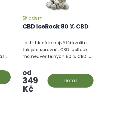
Skladem
Průměrné
hodnocení
CBD IceRock 80 % CBD
produktu
je
5,0
Jestli hledáte největší kvalitu,
z
tak jste správně. CBD IceRock
5
ás
má neuvěřitelných 80 % CBD. A
hvězdiček.
ě
jak že takový rock vzniká? Palice
s 99
se ponoří do konopného
od
vý
extraktu, který se následně...
349
Detail
Kč