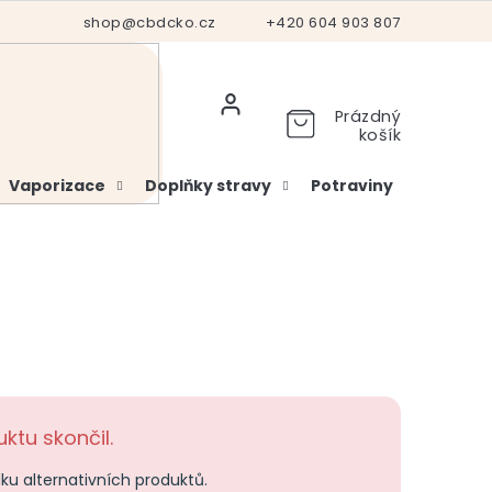
Hodnocení obchodu
shop@cbdcko.cz
Vrácení a reklamace
+420 604 903 807
Ověření věku
Prázdný
košík
Vaporizace
Doplňky stravy
Potraviny
Kosme
ktu skončil.
dku alternativních produktů.