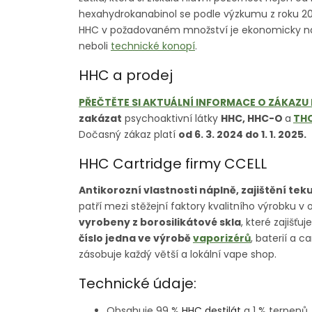
hexahydrokanabinol se podle výzkumu z roku 
HHC v požadovaném množství je ekonomicky nár
neboli
technické konopí
.
HHC a prodej
PŘEČTĚTE SI AKTUÁLNÍ INFORMACE O ZÁKAZU
zakázat
psychoaktivní látky
HHC, HHC-O
a
TH
Dočasný zákaz platí
od 6. 3. 2024 do 1. 1. 2025.
HHC Cartridge firmy CCELL
Antikorozní vlastnosti náplně, zajištění tek
patří mezi stěžejní faktory kvalitního výrobku v 
vyrobeny z borosilikátové skla
, které zajišť
číslo jedna ve výrobě
vaporizérů
, baterií a 
zásobuje každý větší a lokální vape shop.
Technické údaje:
Obsahuje 99 %
HHC destilát
a 1 % terpenů