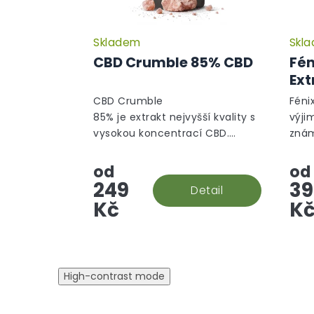
Skladem
Skl
CBD Crumble 85% CBD
Fén
Ext
CBD Crumble
Féni
85% je extrakt nejvyšší kvality s
výji
vysokou koncentrací CBD.
znám
Jedná se o druh koncentrátu,
kana
který se podobá většímu
kter
od
od
krystalu/vosku a není tak
tera
249
39
Detail
tvrdý,...
příro
Kč
K
High-contrast mode