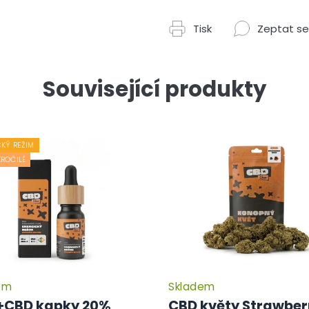
Tisk
Zeptat se
Související produkty
KÝ REŽIM
ROČILÉ
em
Skladem
CBD kapky 20%
CBD květy Strawber