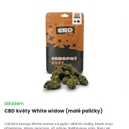
Skladem
CBD květy White widow (malé paličky)
Odrůda konopí White widow se pyšní většími květy, které mají
příjemnou, plnou ovocnou, až silnou, květinovou vůni. Nyní ve