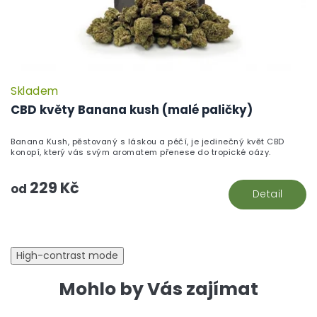
Skladem
CBD květy Banana kush (malé paličky)
Banana Kush, pěstovaný s láskou a péčí, je jedinečný květ CBD
konopí, který vás svým aromatem přenese do tropické oázy.
229 Kč
od
Detail
High-contrast mode
Mohlo by Vás zajímat