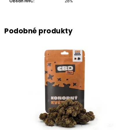
Obsah HHC
:
28%