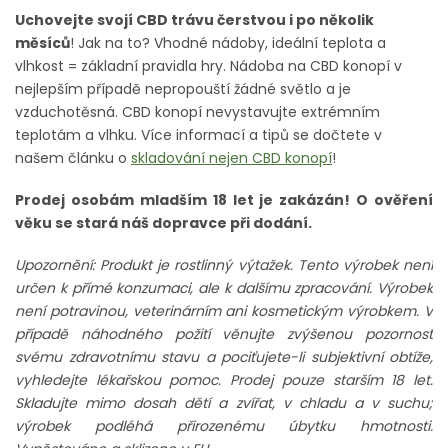
Uchovejte svojí CBD trávu čerstvou i po několik
měsíců
! Jak na to? Vhodné nádoby, ideální teplota a
vlhkost = základní pravidla hry. Nádoba na CBD konopí v
nejlepším případě nepropouští žádné světlo a je
vzduchotěsná. CBD konopí nevystavujte extrémním
teplotám a vlhku. Více informací a tipů se dočtete v
našem článku o
skladování nejen CBD konopí
!
Prodej osobám mladším 18 let je zakázán! O ověření
věku se stará náš dopravce při dodání.
Upozornění: Produkt je rostlinný výtažek. Tento výrobek není
určen k přímé konzumaci, ale k dalšímu zpracování. Výrobek
není potravinou, veterinárním ani kosmetickým výrobkem. V
případě náhodného požití věnujte zvýšenou pozornost
svému zdravotnímu stavu a pociťujete-li subjektivní obtíže,
vyhledejte lékařskou pomoc. Prodej pouze starším 18 let.
Skladujte mimo dosah dětí a zvířat, v chladu a v suchu;
výrobek podléhá přirozenému úbytku hmotnosti.