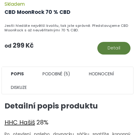
Skladem
P
h
CBD MoonRock 70 % CBD
pr
je
Jestli hledáte největší kvalitu, tak jste správně. Představujeme CBD
5,
MoonRock s až neuvěřitelnými 70 % CBD.
z
5
299 Kč
hv
od
Detail
POPIS
PODOBNÉ (5)
HODNOCENÍ
DISKUZE
Detailní popis produktu
HHC Hašiš
28%
Po otevření našeho doypacku sáčku spatříte konopný