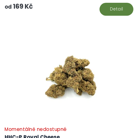
169 Kč
od
Detail
Momentálně nedostupné
HHC-P Royal Cheese