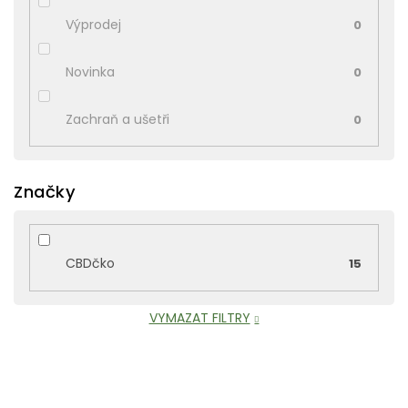
Výprodej
0
Novinka
0
Zachraň a ušetři
0
Značky
CBDčko
15
VYMAZAT FILTRY
V
ý