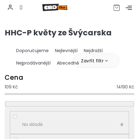
CZK
Přejít
na
HHC-P květy ze Švýcarska
obsah
Ř
Doporučujeme
Nejlevnější
Nejdražší
a
z
Zavřít filtr
Nejprodávanější
Abecedně
e
n
Cena
í
109
Kč
14190
Kč
p
r
o
d
u
k
Na skladě
0
t
ů