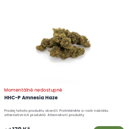
p
i
s
p
r
o
d
u
k
t
ů
Momentálně nedostupné
HHC-P Amnesia Haze
Prodej tohoto produktu skončil. Prohlédněte si naši nabídku
alternativních produktů. Alternativní produkty