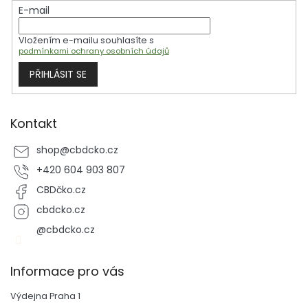
t
í
E-mail
í
p
r
Vložením e-mailu souhlasíte s
v
podmínkami ochrany osobních údajů
k
y
PŘIHLÁSIT SE
v
ý
p
i
Kontakt
s
u
shop
@
cbdcko.cz
+420 604 903 807
CBDčko.cz
cbdcko.cz
@cbdcko.cz
Informace pro vás
Výdejna Praha 1