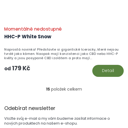
Momentálně nedostupné
HHC-P White Snow
Naprostá novinka! Představte si gigantické Icerocky, které nejsou
tvrdé jako kámen. Naopak mají konzistenci jako CBD nebo HHC-P
květy a jsou posypané CBD izolátem a proto mají...
179 Kč
od
Detail
15
položek celkem
O
v
l
Z
á
Odebírat newsletter
á
d
p
a
Vložte svůj e-mail a my vám budeme zasílat informace o
a
c
nových produktech na našem e-shopu.