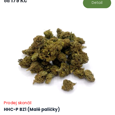
179 Kč
od
Detail
Prodej skončil
HHC-P BZ1 (Malé paličky)