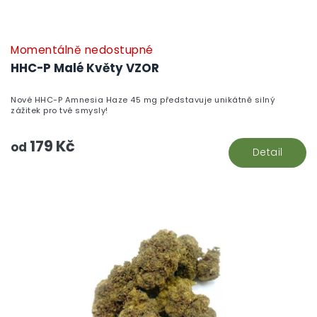
Momentálně nedostupné
HHC-P Malé Květy VZOR
Nové HHC-P Amnesia Haze 45 mg představuje unikátně silný
zážitek pro tvé smysly!
179 Kč
od
Detail