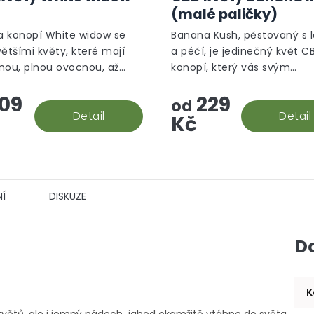
produktu
(malé paličky)
je
5,0
 konopí White widow se
Banana Kush, pěstovaný s 
z
většími květy, které mají
a péčí, je jedinečný květ C
5
nou, plnou ovocnou, až
konopí, který vás svým
hvězdiček.
 květinovou vůni.
aromatem přenese do trop
09
229
oázy.
od
Detail
Detail
Kč
Í
DISKUZE
D
K