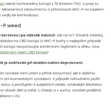
pí
neboli technického konopí s 1% limitem THC. V praxi to
. Ministerstvo zdravotnictví o přítomnosti HHC-P na českém
 vedly ke kriminalizaci.
C-P weed
čerstvou i po několik měsíců
! Jak na to? Vhodné nádoby,
ry. Nádoba na CBD konopí či HHC-P květy v nejlepším případě
BD konopí nevystavujte extrémním teplotám a vlhku. Více
kladování nejen CBD konopí
!
Věk je ověřován při dodání naším dopravcem.
to výrobek není určen k přímé konzumaci, ale k dalšímu
ním ani kosmetickým výrobkem. V případě náhodného požití
vu a pociťujete-li subjektivní obtíže, vyhledejte lékařskou
mo dosah dětí a zvířat, v chladu a v suchu; výrobek podléhá
lizeno v EU.