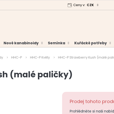
Ceny v:
CZK
 program
Garance vrácení peněz
Analýzy a certifikáty
Nové kanabinoidy
Semínka
Kuřácké potřeby
dy
HHC-P
HHC-P Květy
HHC-P Strawberry Kush (malé pali
h (malé paličky)
Prodej tohoto produ
Prohlédněte si naši nabí