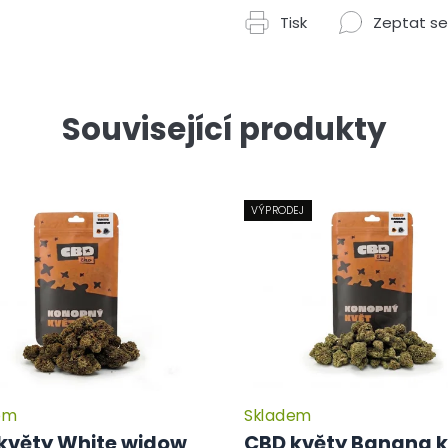
Tisk
Zeptat se
Související produkty
VÝPRODEJ
em
Skladem
Průměrné
hodnocení
květy White widow
CBD květy Banana 