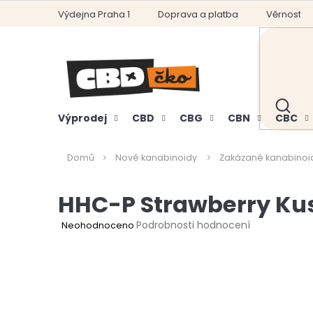
Přejít
Výdejna Praha 1
Doprava a platba
Věrnostní
na
obsah
HLEDAT
Výprodej
CBD
CBG
CBN
CBC
Domů
Nové kanabinoidy
Zakázané kanabinoi
HHC-P Strawberry Kus
Průměrné
Podrobnosti hodnocení
Neohodnoceno
hodnocení
produktu
je
0,0
z
5