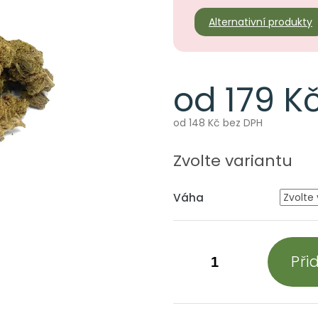
Alternativní produkty
od
179 K
od
148 Kč
bez DPH
Měrná
cena:
Zvolte variantu
Váha
Při