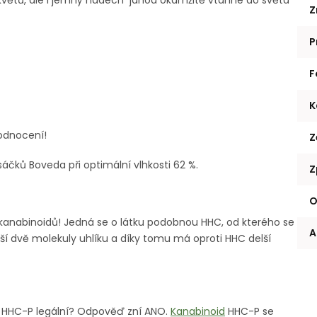
větů, ale i jemný nádech jahod
okamžitě vtáhne do světa
Z
P
F
K
odnocení!
Z
ků Boveda při optimální vlhkosti 62 %.
Z
O
 kanabinoidů!
Jedná se o látku podobnou HHC, od kterého se
A
lší dvě molekuly uhlíku a díky tomu má oproti HHC delší
je HHC-P legální? Odpověď zní ANO.
Kanabinoid
HHC-P se