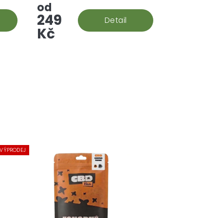
vznikla křížením White Fire OG a
od
OG Kush. Vůně je dřevitá s
249
Detail
nádechem...
Kč
VÝPRODEJ