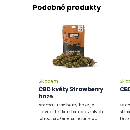
Skladem
Skl
CBD květy Strawberry
CBD
haze
Aroma Strawberry haze je
Oran
slavnostní kombinace zralých
stra
jahod, sražené smetany a
této
polních květin.
gen 