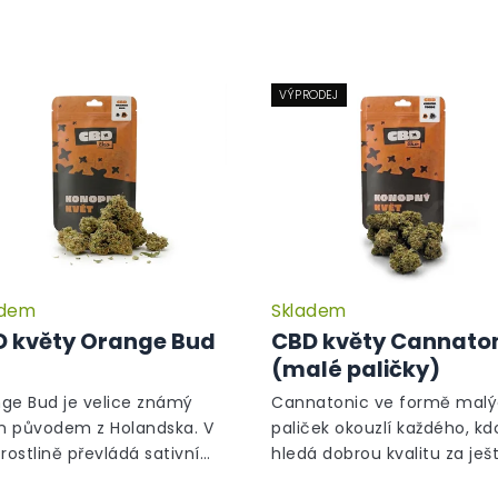
VÝPRODEJ
adem
Skladem
Průměrné
hodnocení
 květy Orange Bud
CBD květy Cannato
produktu
(malé paličky)
je
5,0
ge Bud je velice známý
Cannatonic ve formě mal
z
in původem z Holandska. V
paliček okouzlí každého, kd
5
 rostlině převládá sativní
hledá dobrou kvalitu za ješ
hvězdiček.
a ten je na první pohled
lepší cenu.