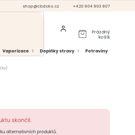
Hodnocení obchodu
shop@cbdcko.cz
Vrácení a reklamace
+420 604 903 807
Ověření věku
Prázdný
košík
Vaporizace
Doplňky stravy
Potraviny
Kosme
čky)
ktu skončil.
dku alternativních produktů.