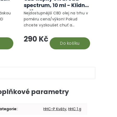
spectrum, 10 ml - Klidný
režim
láskou
Nejdostupnější CBD olej na trhu v
BD
poměru cena/výkon! Pokud
chcete vyzkoušet chuť a
ické
potenciální účinky kanabidiolu,
290 Kč
tak CBD olej 5% je to nejlepší při
volbě počáteční investice....
Do košíku
oplňkové parametry
ategorie
:
HHC-P Květy
,
HHC 1 g