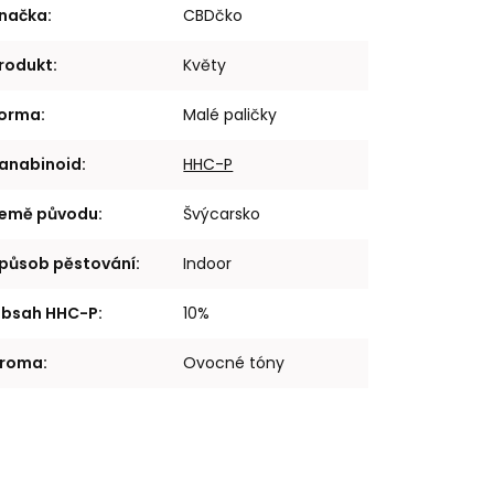
načka
:
CBDčko
rodukt
:
Květy
orma
:
Malé paličky
anabinoid
:
HHC-P
emě původu
:
Švýcarsko
působ pěstování
:
Indoor
bsah HHC-P
:
10%
roma
:
Ovocné tóny