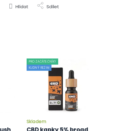
Hlídat
Sdílet
PRO ZAČÁTEČNÍKY
KLIDNÝ REŽIM
Skladem
kush
CBD kapky 5% broad