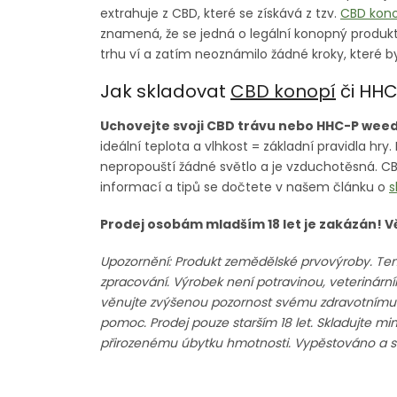
extrahuje z CBD, které se získává z tzv.
CBD kono
znamená, že se jedná o legální konopný produkt
trhu ví a zatím neoznámilo žádné kroky, které by
Jak skladovat
CBD konopí
či HH
Uchovejte svoji CBD trávu nebo HHC-P weed 
ideální teplota a vlhkost = základní pravidla h
nepropouští žádné světlo a je vzduchotěsná. C
informací a tipů se dočtete v našem článku o
s
Prodej osobám mladším 18 let je zakázán! 
Upozornění: Produkt zemědělské prvovýroby. Ten
zpracování. Výrobek není potravinou, veterinár
věnujte zvýšenou pozornost svému zdravotnímu sta
pomoc. Prodej pouze starším 18 let. Skladujte mi
přirozenému úbytku hmotnosti. Vypěstováno a sk