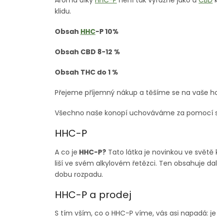
Aroma díky
HHC-P
není tak výrazné jako u
CBD
k
klidu.
Obsah
HHC
-P 10%
Obsah CBD 8-12 %
Obsah THC do 1 %
Přejeme příjemný nákup a těšíme se na vaše h
Všechno naše konopí uchováváme za pomocí sáč
HHC-P
A co je
HHC-P?
Tato látka je novinkou ve světě
liší ve svém alkylovém řetězci. Ten obsahuje da
dobu rozpadu.
HHC-P a prodej
S tím vším, co o HHC-P víme, vás asi napadá: 