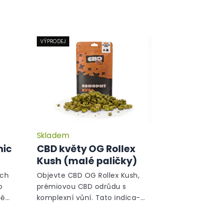
VÝPRODEJ
Skladem
Průměrné
Průměrné
hodnocení
hodnocení
nic
CBD květy OG Rollex
produktu
produktu
Kush (malé paličky)
je
je
5,0
5,0
ých
Objevte CBD OG Rollex Kush,
z
z
o
prémiovou CBD odrůdu s
5
5
tě
komplexní vůní. Tato indica-
hvězdiček.
hvězdiček.
dominantní hybridní odrůda