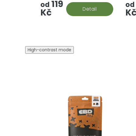
119
ihne
od
od
Detail
množ
Kč
K
High-contrast mode