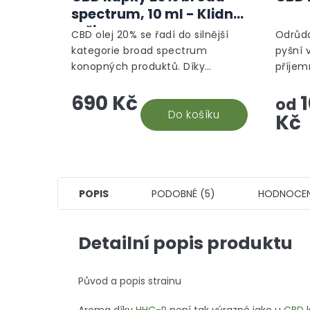
spectrum, 10 ml - Klidný
režim
CBD olej 20% se řadí do silnější
Odrůda
kategorie broad spectrum
pyšní 
konopných produktů. Díky
příjem
výjimečnému složení obsahuje až
silnou,
690 Kč
1
8 mg CBD v jedné kapce. Vysoká
od
kvalita je zaručena CO2...
Do košíku
Kč
POPIS
PODOBNÉ (5)
HODNOCEN
Detailní popis produktu
Původ a popis strainu