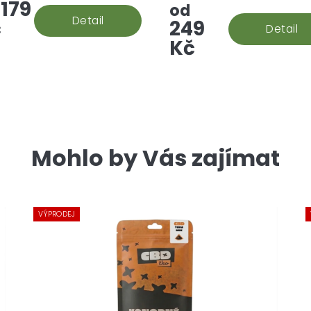
179
d viditelný, díky velkému
od
ství oranžových pestíků.
Detail
č
249
Detail
Kč
Mohlo by Vás zajímat
VÝPRODEJ