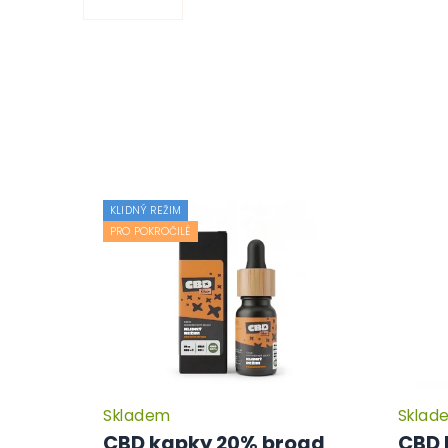
KLIDNÝ REŽIM
PRO POKROČILÉ
Skladem
Sklad
CBD kapky 20% broad
CBD 