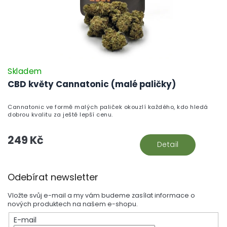
Skladem
CBD květy Cannatonic (malé paličky)
Cannatonic ve formě malých paliček okouzlí každého, kdo hledá
dobrou kvalitu za ještě lepší cenu.
249 Kč
Detail
Z
Odebírat newsletter
á
p
Vložte svůj e-mail a my vám budeme zasílat informace o
a
nových produktech na našem e-shopu.
t
E-mail
í