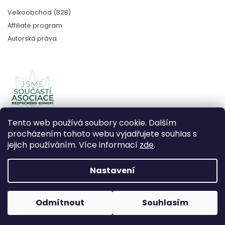
Velkoobchod (B2B)
Affiliate program
Autorská práva
Tento web používá soubory cookie. Dalším
procházením tohoto webu vyjadřujete souhlas s
jejich používáním. Více informací
zde
.
Copyright 2026
CBDčko
. Všechna práva vyhrazena.
Upravit nastavení cookies
Nastavení
Vytvořil Shoptet Premium
Odmítnout
Souhlasím
Používáme
ověření věku Adulto
Grafický návrh vytvořil a
nakódoval
Shoptak.cz