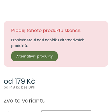
Prodej tohoto produktu skončil.
Prohlédněte si naši nabídku alternativních
produktů.
Alternativní produkty
od
179 Kč
od
148 Kč
bez DPH
Měrná
cena:
Zvolte variantu