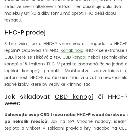
se liší ve svém alkylovém řetězci. Ten obsahuje další dvě
molekuly uhlíku a díky tomu má oproti HHC delší dobu
rozpadu.
HHC-P prodej
S tím vším, co o HHC-P víme, vás asi napadá: je HHC-P
legální? Odpověď zní ANO.
Kanabinoid
HHC-P se extrahuje z
CBD, které se získává z tzv.
CBD konopí
neboli technického
konopí s 1% limitem THC. V praxi to znamená, že se jedná o
legální konopný produkt. Ministerstvo zdravotnictví o
přítomnosti HHC-P na českém trhu ví a zatím neoznámilo
žádné kroky, které by vedly ke kriminalizaci.
Jak skladovat
CBD konopí
či HHC-P
weed
Uchovejte svoji CBD trávu nebo HHC-P weed čerstvou i
po několik měsíců
! Jak na to? Vhodné nádoby, ideální
teplota a vlhkost = základní pravidla hry. Nádoba na CBD