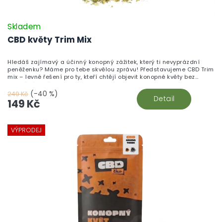
Skladem
CBD květy Trim Mix
Hledáš zajímavý a účinný konopný zážitek, který ti nevyprázdní
peněženku? Máme pro tebe skvělou zprávu! Představujeme CBD Trim
mix – levné řešení pro ty, kteří chtějí objevit konopné květy bez
zbytečného přepychu.
(-40 %)
249 Kč
Detail
149 Kč
VÝPRODEJ