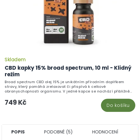
Skladem
P
h
CBD kapky 15% broad spectrum, 10 ml - Klidný
pr
režim
je
Broad spectrum CBD olej 15% je unikátním přírodním doplňkem
5,
stravy, který pomáhá zrelaxovat či přispívá k celkové
z
obranyschopnosti organismu. V jedné kapce se nachází přibližně...
5
749 Kč
hv
Do košíku
POPIS
PODOBNÉ (5)
HODNOCENÍ