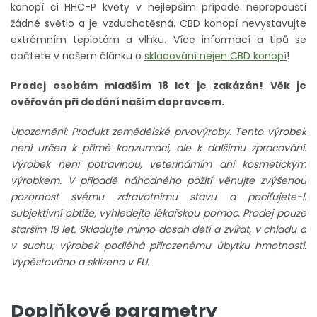
konopí či HHC-P květy v nejlepším případě nepropouští
žádné světlo a je vzduchotěsná. CBD konopí nevystavujte
extrémním teplotám a vlhku. Více informací a tipů se
dočtete v našem článku o
skladování nejen CBD konopí
!
Prodej osobám mladším 18 let je zakázán! Věk je
ověřován při dodání naším dopravcem.
Upozornění: Produkt zemědělské prvovýroby. Tento výrobek
není určen k přímé konzumaci, ale k dalšímu zpracování.
Výrobek není potravinou, veterinárním ani kosmetickým
výrobkem. V případě náhodného požití věnujte zvýšenou
pozornost svému zdravotnímu stavu a pociťujete-li
subjektivní obtíže, vyhledejte lékařskou pomoc. Prodej pouze
starším 18 let. Skladujte mimo dosah dětí a zvířat, v chladu a
v suchu; výrobek podléhá přirozenému úbytku hmotnosti.
Vypěstováno a sklizeno v EU.
Doplňkové parametry