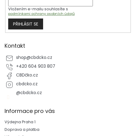
Vložením e-mailu souhlasíte s
podmínkami ochrany osobních údajů
PŘIHLÁSIT SE
Kontakt
shop
@
cbdcko.cz
+420 604 903 807
CBDčko.cz
cbdcko.cz
@cbdcko.cz
Informace pro vás
Výdejna Praha 1
Doprava a platba