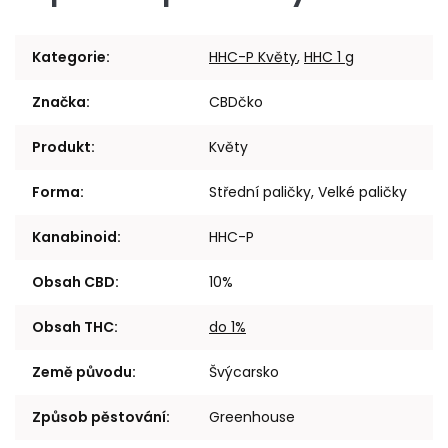
Kategorie
:
HHC-P Květy
,
HHC 1 g
Značka
:
CBDčko
Produkt
:
Květy
Forma
:
Střední paličky, Velké paličky
Kanabinoid
:
HHC-P
Obsah CBD
:
10%
Obsah THC
:
do 1%
Země původu
:
Švýcarsko
Způsob pěstování
:
Greenhouse