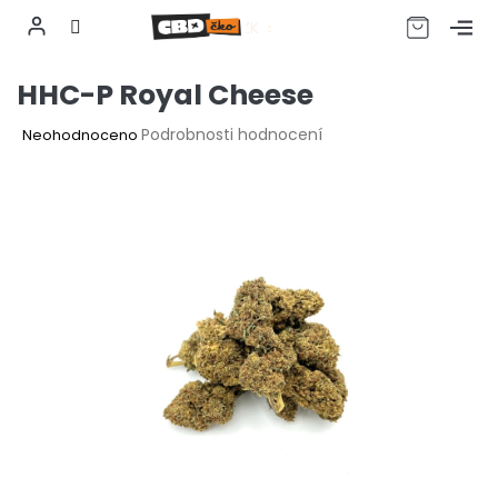
CZK
Přejít
HHC-P Royal Cheese
na
obsah
Průměrné
Podrobnosti hodnocení
Neohodnoceno
hodnocení
produktu
je
0,0
z
5
hvězdiček.