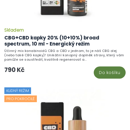
Skladem
CBG+CBD kapky 20% (10+10%) broad
spectrum, 10 ml - Energický režim
Účinný mix kanabinoidů CBG a CBD v jednom, to je náš CBG olej
(nebo také CBG kapky)! Unikátní konopný doplněk stravy, který vám
pomůže se soustředit, kvalitně regenerovat a...
790 Kč
Do košíku
KLIDNÝ REŽIM
PRO POKROČILÉ