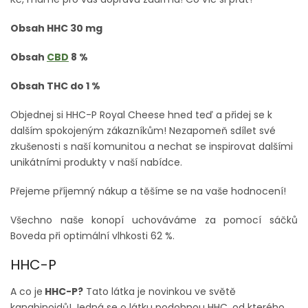
Obsah HHC 30 mg
Obsah
CBD
8 %
Obsah THC do 1 %
Objednej si HHC-P Royal Cheese hned teď a přidej se k
dalším spokojeným zákazníkům! Nezapomeň sdílet své
zkušenosti s naší komunitou a nechat se inspirovat dalšími
unikátními produkty v naší nabídce.
Přejeme příjemný nákup a těšíme se na vaše hodnocení!
Všechno naše konopí uchováváme za pomocí sáčků
Boveda při optimální vlhkosti 62 %.
HHC-P
A co je
HHC-P?
Tato látka je novinkou ve světě
kanabinoidů! Jedná se o látku podobnou HHC, od kterého