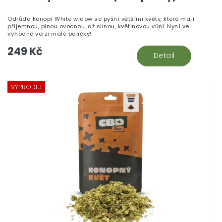
Odrůda konopí White widow se pyšní většími květy, které mají
příjemnou, plnou ovocnou, až silnou, květinovou vůni. Nyní ve
výhodné verzi malé paličky!
249 Kč
Detail
VÝPRODEJ