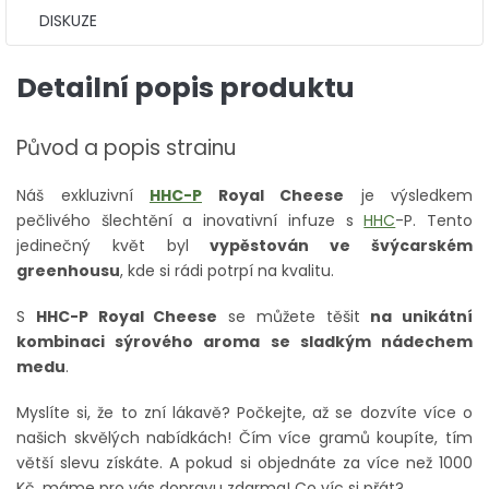
DISKUZE
Detailní popis produktu
Původ a popis strainu
Náš exkluzivní
HHC-P
Royal Cheese
je výsledkem
pečlivého šlechtění a inovativní infuze s
HHC
-P. Tento
jedinečný květ byl
vypěstován ve švýcarském
greenhousu
, kde si rádi potrpí na kvalitu.
S
HHC-P Royal Cheese
se můžete těšit
na unikátní
kombinaci sýrového aroma se sladkým nádechem
medu
.
Myslíte si, že to zní lákavě? Počkejte, až se dozvíte více o
našich skvělých nabídkách! Čím více gramů koupíte, tím
větší slevu získáte. A pokud si objednáte za více než 1000
Kč, máme pro vás dopravu zdarma! Co víc si přát?