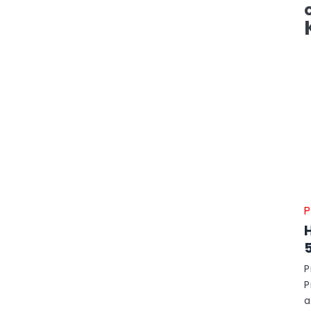
P
P
P
a