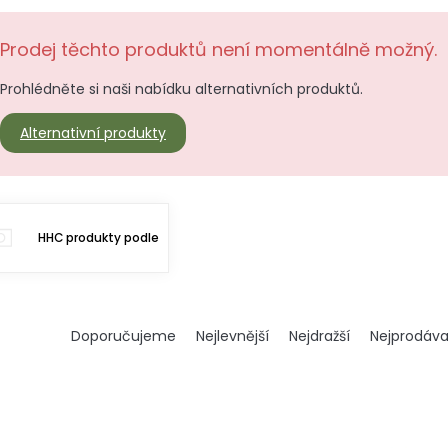
Prodej těchto produktů není momentálně možný.
Prohlédněte si naši nabídku alternativních produktů.
Alternativní produkty
HHC produkty podle
Ř
Doporučujeme
Nejlevnější
Nejdražší
Nejprodáva
a
z
e
n
í