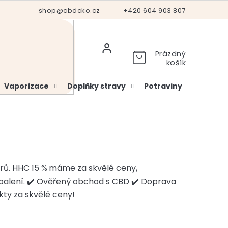
Hodnocení obchodu
shop@cbdcko.cz
Vrácení a reklamace
+420 604 903 807
Ověření věku
Prázdný
košík
Vaporizace
Doplňky stravy
Potraviny
Kosme
rů. HHC 15 %
máme za skvělé ceny,
balení. ✔️ Ověřený obchod s CBD ✔️ Doprava
ty za skvělé ceny!