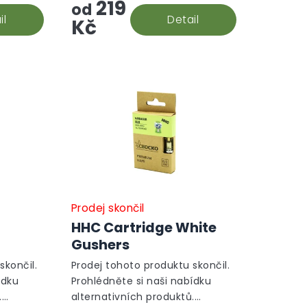
219
od
il
Detail
Kč
Prodej skončil
HHC Cartridge White
Gushers
skončil.
Prodej tohoto produktu skončil.
ídku
Prohlédněte si naši nabídku
.
alternativních produktů.