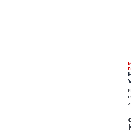
M
n
N
m
z