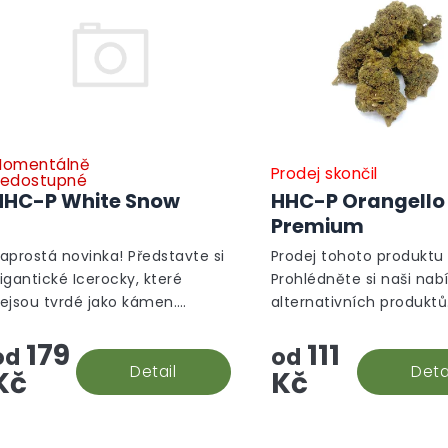
p
r
o
d
u
k
t
ů
omentálně
Prodej skončil
edostupné
HHC-P White Snow
HHC-P Orangello
Premium
aprostá novinka! Představte si
Prodej tohoto produktu 
igantické Icerocky, které
Prohlédněte si naši nab
ejsou tvrdé jako kámen.
alternativních produktů
aopak mají konzistenci jako
Alternativní produkty
179
111
BD nebo HHC-P květy a jsou
od
od
osypané CBD izolátem a proto
Detail
Deta
Kč
Kč
ají...