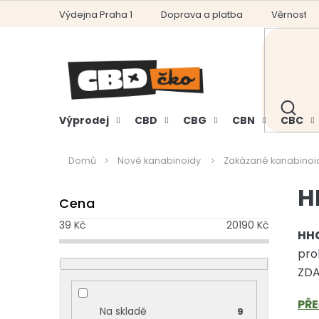
Přejít
Výdejna Praha 1
Doprava a platba
Věrnostní
na
obsah
HLEDAT
Výprodej
CBD
CBG
CBN
CBC
Domů
Nové kanabinoidy
Zakázané kanabinoi
P
H
Cena
o
s
39
Kč
20190
Kč
t
HHC
r
pro
a
ZDA
n
n
PŘE
Na skladě
9
í