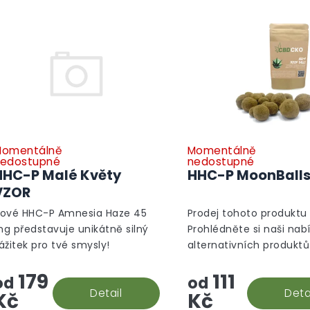
omentálně
Momentálně
edostupné
nedostupné
HHC-P Malé Květy
HHC-P MoonBall
VZOR
ové HHC-P Amnesia Haze 45
Prodej tohoto produktu 
g představuje unikátně silný
Prohlédněte si naši nab
ážitek pro tvé smysly!
alternativních produktů
Alternativní produkty
179
111
od
od
Detail
Deta
Kč
Kč