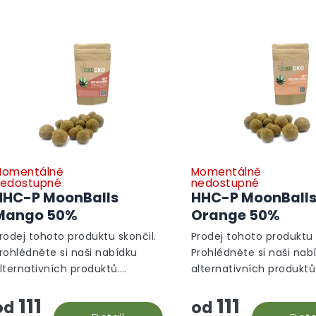
omentálně
Momentálně
edostupné
nedostupné
HHC-P MoonBalls
HHC-P MoonBall
Mango 50%
Orange 50%
rodej tohoto produktu skončil.
Prodej tohoto produktu 
rohlédněte si naši nabídku
Prohlédněte si naši nab
lternativních produktů.
alternativních produktů
lternativní produkty
Alternativní produkty
111
111
od
od