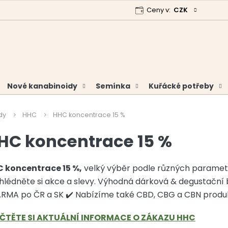
Ceny v:
CZK
 program
Garance vrácení peněz
Analýzy a certifikáty
Nové kanabinoidy
Semínka
Kuřácké potřeby
dy
HHC
HHC koncentrace 15 %
HC koncentrace 15 %
 koncentrace 15 %,
velký výběr podle různých paramet
hlédněte si akce a slevy. Výhodná dárková & degustační 
RMA po ČR a SK ✔️ Nabízíme také CBD, CBG a CBN produk
ČTĚTE SI AKTUÁLNÍ INFORMACE O ZÁKAZU HHC