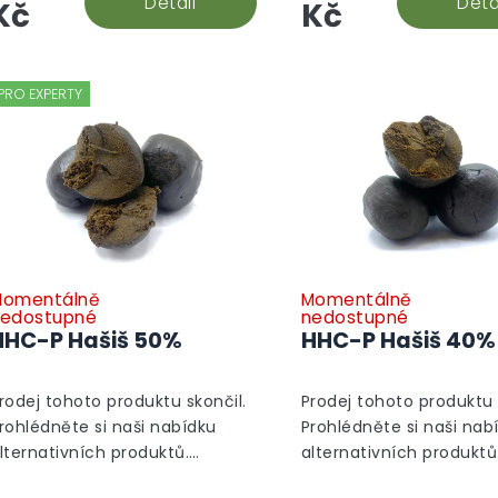
Detail
Deta
Kč
Kč
PRO EXPERTY
omentálně
Momentálně
edostupné
nedostupné
HHC-P Hašiš 50%
HHC-P Hašiš 40%
rodej tohoto produktu skončil.
Prodej tohoto produktu 
rohlédněte si naši nabídku
Prohlédněte si naši nab
lternativních produktů.
alternativních produktů
lternativní produkty
Alternativní produkty