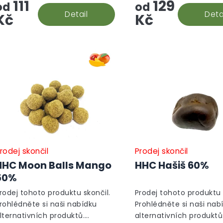
111
129
od
od
Detail
Deta
Kč
Kč
rodej skončil
Prodej skončil
HHC Moon Balls Mango
HHC Hašiš 60%
50%
rodej tohoto produktu skončil.
Prodej tohoto produktu 
rohlédněte si naši nabídku
Prohlédněte si naši nab
lternativních produktů.
alternativních produktů