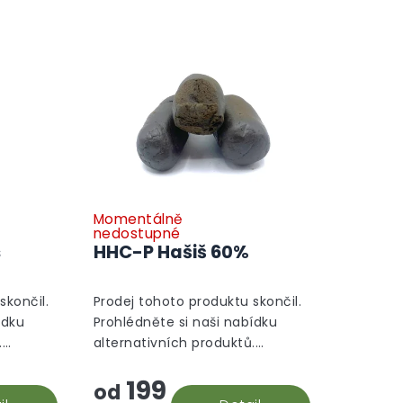
Momentálně
nedostupné
s
HHC-P Hašiš 60%
skončil.
Prodej tohoto produktu skončil.
ídku
Prohlédněte si naši nabídku
.
alternativních produktů.
Alternativní produkty
199
od