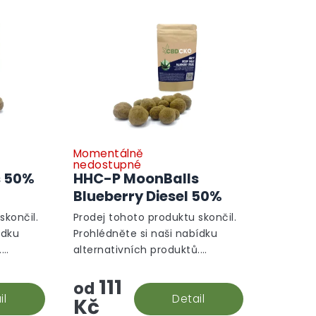
Momentálně
nedostupné
s 50%
HHC-P MoonBalls
Blueberry Diesel 50%
skončil.
Prodej tohoto produktu skončil.
ídku
Prohlédněte si naši nabídku
.
alternativních produktů.
Alternativní produkty
111
od
il
Detail
Kč