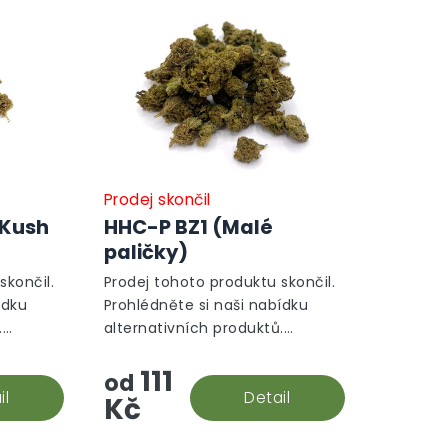
Prodej skončil
 Kush
HHC-P BZ1 (Malé
paličky)
skončil.
Prodej tohoto produktu skončil.
ídku
Prohlédněte si naši nabídku
.
alternativních produktů.
Alternativní produkty
111
od
il
Detail
Kč