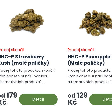
rodej skončil
Prodej skončil
HHC-P Strawberry
HHC-P Pineapple
Kush (malé paličky)
(Malé paličky)
rodej tohoto produktu skončil.
Prodej tohoto produktu 
rohlédněte si naši nabídku
Prohlédněte si naši nab
lternativních produktů.
alternativních produktů
lternativní produkty
Alternativní produkty
179
129
od
od
Detail
Deta
Kč
Kč