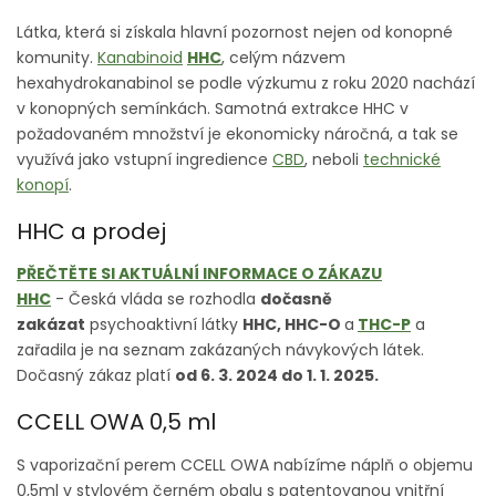
Látka, která si získala hlavní pozornost nejen od konopné
komunity.
Kanabinoid
HHC
, celým názvem
hexahydrokanabinol se podle výzkumu z roku 2020 nachází
v konopných semínkách. Samotná extrakce HHC v
požadovaném množství je ekonomicky náročná, a tak se
využívá jako vstupní ingredience
CBD
, neboli
technické
konopí
.
HHC a prodej
PŘEČTĚTE SI AKTUÁLNÍ INFORMACE O ZÁKAZU
HHC
- Česká vláda se rozhodla
dočasně
zakázat
psychoaktivní látky
HHC, HHC-O
a
THC-P
a
zařadila je na seznam zakázaných návykových látek.
Dočasný zákaz platí
od 6. 3. 2024 do 1. 1. 2025.
CCELL OWA 0,5 ml
S vaporizační perem CCELL OWA nabízíme náplň o objemu
0,5ml v stylovém černém obalu s patentovanou vnitřní