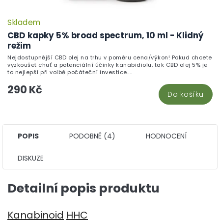
Skladem
CBD kapky 5% broad spectrum, 10 ml - Klidný
režim
Nejdostupnější CBD olej na trhu v poměru cena/výkon! Pokud chcete
vyzkoušet chuť a potenciální účinky kanabidiolu, tak CBD olej 5% je
to nejlepší při volbě počáteční investice....
290 Kč
Do košíku
POPIS
PODOBNÉ (4)
HODNOCENÍ
DISKUZE
Detailní popis produktu
Kanabinoid
HHC