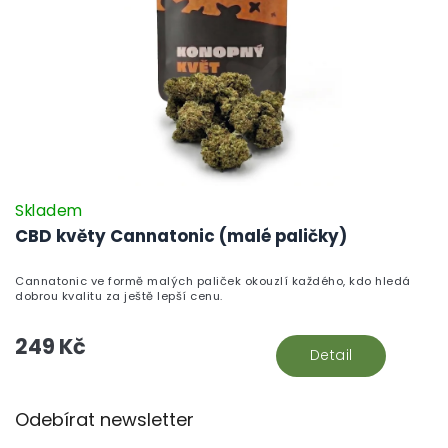
Skladem
CBD květy Cannatonic (malé paličky)
Cannatonic ve formě malých paliček okouzlí každého, kdo hledá
dobrou kvalitu za ještě lepší cenu.
249 Kč
Detail
Z
Odebírat newsletter
á
p