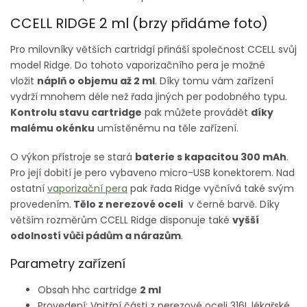
CCELL RIDGE 2 ml (brzy přidáme foto)
Pro milovníky větších cartridgí přináší společnost CCELL svůj
model Ridge. Do tohoto vaporizačního pera je možné
vložit
náplň o objemu až 2 ml
. Díky tomu vám zařízení
vydrží mnohem déle než řada jiných per podobného typu.
Kontrolu stavu cartridge
pak můžete provádět
díky
malému okénku
umístěnému na těle zařízení.
O výkon přístroje se stará
baterie s kapacitou 300 mAh
.
Pro její dobití je pero vybaveno micro-USB konektorem. Nad
ostatní
vaporizační pera
pak řada Ridge vyčnívá také svým
provedením.
Tělo z nerezové oceli
v černé barvě. Díky
větším rozměrům CCELL Ridge disponuje také
vyšší
odolností vůči pádům a nárazům
.
Parametry zařízení
Obsah hhc cartridge
2 ml
Provedení: Vnitřní části z nerezové oceli 316L lékařské