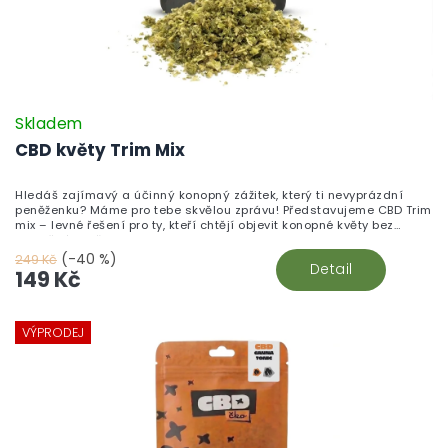
Skladem
CBD květy Trim Mix
Hledáš zajímavý a účinný konopný zážitek, který ti nevyprázdní
peněženku? Máme pro tebe skvělou zprávu! Představujeme CBD Trim
mix – levné řešení pro ty, kteří chtějí objevit konopné květy bez
zbytečného přepychu.
(-40 %)
249 Kč
Detail
149 Kč
VÝPRODEJ