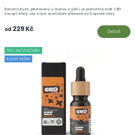
Banana Kush, pěstovaný s láskou a péčí, je jedinečný květ CBD
konopí, který vás svým aromatem přenese do tropické oázy.
229 Kč
od
Detail
PRO ZAČÁTEČNÍKY
KLIDNÝ REŽIM