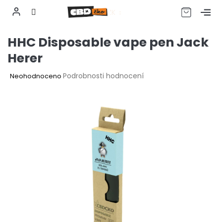
CZK
Přejít
HHC Disposable vape pen Jack
na
obsah
Herer
Průměrné
Podrobnosti hodnocení
Neohodnoceno
hodnocení
produktu
je
0,0
z
5
hvězdiček.