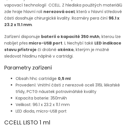
vapovací technologií CCELL. Z hlediska použitých materiálů
zde hraje hlavní roli
nerezová ocel
, která v hlavní středové
části dosahuje chirurgické kvality. Rozměry pera činí
96.1 x
23.2 x 11.1 mm
.
Zařízení disponuje
baterií o kapacitě 350 mAh
, kterou lze
nabíjet přes
micro-USB port
. L Nechybí také
LED indikace
stavu přístroje
či drobné
okénko
, kterým je možné
sledovat hladinu náplně v cartridgi.
Parametry zařízení
Obsah hhc cartridge
0,5 ml
Provedení: Vnitřní části z nerezové oceli 316L lékařské
třídy, PCTG náustek potravinářské kvality
Kapacita baterie:
350mAh
Velikost:
96.1 x 23.2 x 11.1 mm
LED dioda, micro-USB port
CCELL LISTO 1 ml