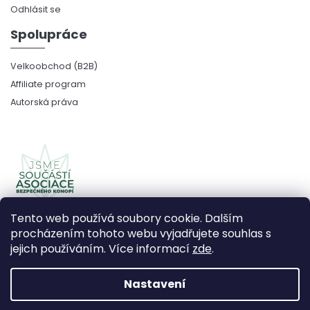
Odhlásit se
Spolupráce
Velkoobchod (B2B)
Affiliate program
Autorská práva
Tento web používá soubory cookie. Dalším
procházením tohoto webu vyjadřujete souhlas s
jejich používáním. Více informací
zde
.
Copyright 2026
CBDčko
. Všechna práva vyhrazena.
Upravit nastavení cookies
Nastavení
Vytvořil Shoptet Premium