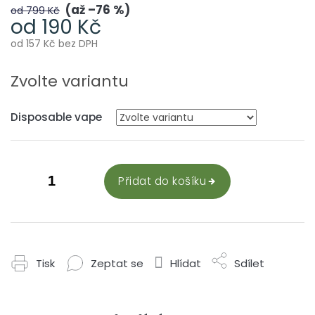
až –76 %
od 799 Kč
od
190 Kč
od
157 Kč
bez DPH
Měrná
cena:
Zvolte variantu
Disposable vape
Přidat do košíku
Tisk
Zeptat se
Hlídat
Sdílet