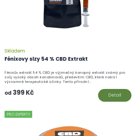
Skladem
Fénixovy slzy 54 % CBD Extrakt
Fénixův extrakt 54 % CBD je výjimečný konopný extrakt známý pro
svůj vysoký obsah kanabinoidů, především CBD, které nabízí
významné terapeutické účinky. Tento přírodní...
399 Kč
od
Detail
PRO EXPERTY