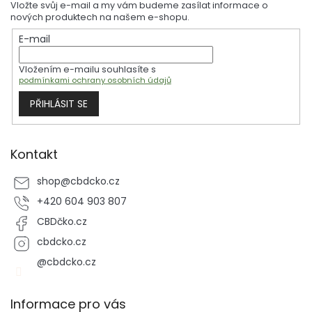
Vložte svůj e-mail a my vám budeme zasílat informace o
a
nových produktech na našem e-shopu.
t
E-mail
í
Vložením e-mailu souhlasíte s
podmínkami ochrany osobních údajů
PŘIHLÁSIT SE
Kontakt
shop
@
cbdcko.cz
+420 604 903 807
CBDčko.cz
cbdcko.cz
@cbdcko.cz
Informace pro vás