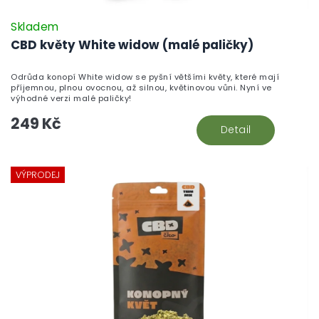
Skladem
CBD květy White widow (malé paličky)
Odrůda konopí White widow se pyšní většími květy, které mají
příjemnou, plnou ovocnou, až silnou, květinovou vůni. Nyní ve
výhodné verzi malé paličky!
249 Kč
Detail
VÝPRODEJ