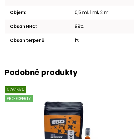
Objem
:
0,5 ml, 1 ml, 2 ml
Obsah HHC
:
99%
Obsah terpenů
:
1%
NOVINKA
PRO EXPERTY