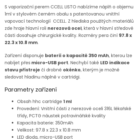
S vaporizační perem CCELL LISTO nabízíme náplň o objemu
1ml v stylovém černém obalu s patentovanou vnitřní
vapovací technologií CCELL. Z hlediska použitých materiálů
zde hraje hlavní roli
nerezová ocel
, která v hlavní středové
části dosahuje chirurgické kvality. Rozměry pera činí
97.8 x
22.3 x 10.8 mm
.
Zařízení disponuje
baterií o kapacitě 350 mAh
, kterou lze
nabíjet přes
micro-USB port
. Nechybí také
LED indikace
stavu přístroje
či drobné
okénko
, kterým je možné
sledovat hladinu náplně v cartridgi.
Parametry zařízení
Obsah hhc cartridge
1 ml
Provedení: Vnitřní části z nerezové oceli 316L lékařské
třídy, PCTG náustek potravinářské kvality
Kapacita baterie:
350mAh
Velikost:
97.8 x 22.3 x 10.8 mm
LED dioda, micro-USB port