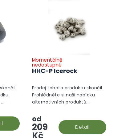
Momentálně
nedostupné
HHC-P Icerock
skončil.
Prodej tohoto produktu skončil.
ídku
Prohlédněte si naši nabídku
.
alternativních produktů.
Alternativní produkty
od
il
209
Detail
Kč