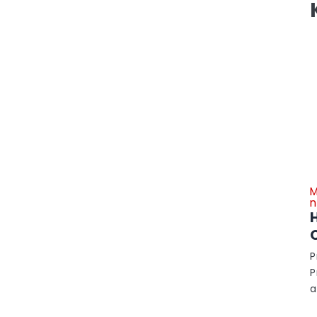
M
n
P
P
a
A