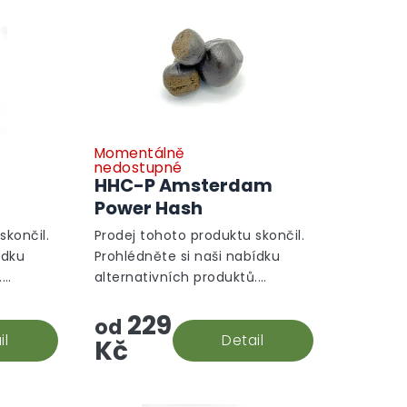
Momentálně
nedostupné
HHC-P Amsterdam
Power Hash
skončil.
Prodej tohoto produktu skončil.
ídku
Prohlédněte si naši nabídku
.
alternativních produktů.
Alternativní produkty
229
od
il
Detail
Kč