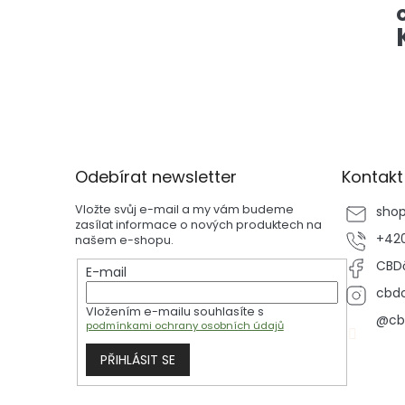
Z
á
p
Odebírat newsletter
Kontakt
a
t
Vložte svůj e-mail a my vám budeme
sho
í
zasílat informace o nových produktech na
+420
našem e-shopu.
CBDč
E-mail
cbdc
Vložením e-mailu souhlasíte s
@cb
podmínkami ochrany osobních údajů
PŘIHLÁSIT SE