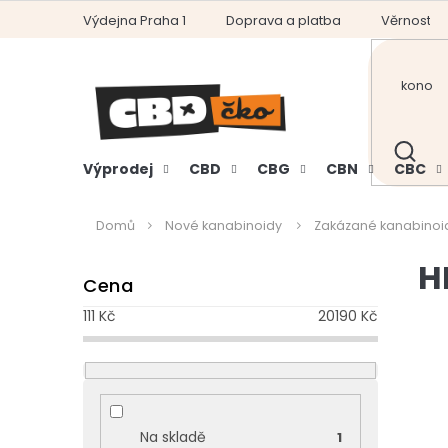
Přejít
Výdejna Praha 1
Doprava a platba
Věrnostní
na
obsah
HLEDAT
Výprodej
CBD
CBG
CBN
CBC
Domů
Nové kanabinoidy
Zakázané kanabinoi
P
H
Cena
o
s
111
Kč
20190
Kč
t
r
a
n
V
n
ý
Na skladě
1
í