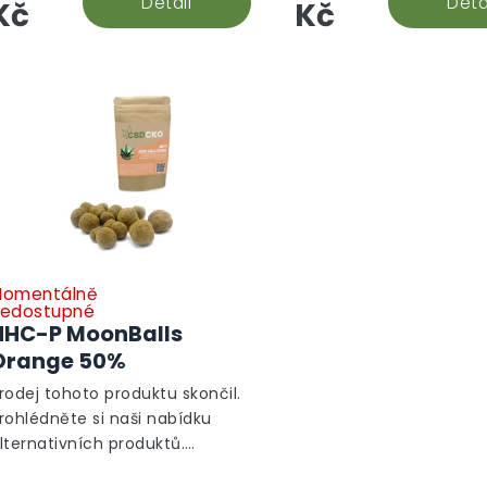
Detail
Deta
Kč
Kč
omentálně
edostupné
HHC-P MoonBalls
Orange 50%
rodej tohoto produktu skončil.
rohlédněte si naši nabídku
lternativních produktů.
lternativní produkty