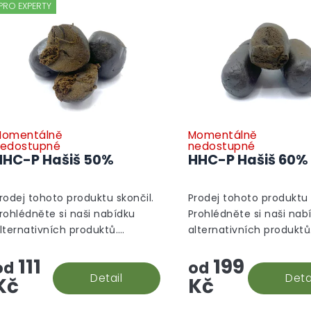
PRO EXPERTY
omentálně
Momentálně
edostupné
nedostupné
HHC-P Hašiš 50%
HHC-P Hašiš 60%
rodej tohoto produktu skončil.
Prodej tohoto produktu 
rohlédněte si naši nabídku
Prohlédněte si naši nab
lternativních produktů.
alternativních produktů
lternativní produkty
Alternativní produkty
111
199
od
od
Detail
Deta
Kč
Kč