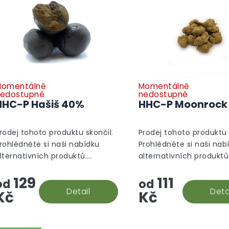
p
r
o
d
u
k
t
ů
omentálně
Momentálně
edostupné
nedostupné
HHC-P Hašiš 40%
HHC-P Moonrock
rodej tohoto produktu skončil.
Prodej tohoto produktu 
rohlédněte si naši nabídku
Prohlédněte si naši nab
lternativních produktů.
alternativních produktů
lternativní produkty
Alternativní produkty
129
111
od
od
Detail
Deta
Kč
Kč