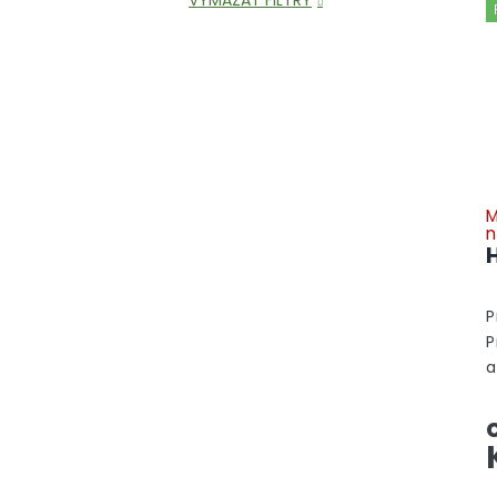
M
n
P
P
a
A