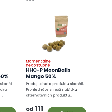
Momentálně
nedostupné
s
HHC-P MoonBalls
 50%
Mango 50%
skončil.
Prodej tohoto produktu skončil.
ídku
Prohlédněte si naši nabídku
.
alternativních produktů.
Alternativní produkty
111
od