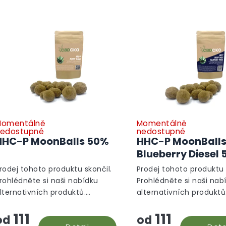
omentálně
Momentálně
edostupné
nedostupné
HHC-P MoonBalls 50%
HHC-P MoonBall
Blueberry Diesel
rodej tohoto produktu skončil.
Prodej tohoto produktu 
rohlédněte si naši nabídku
Prohlédněte si naši nab
lternativních produktů.
alternativních produktů
lternativní produkty
Alternativní produkty
111
111
od
od