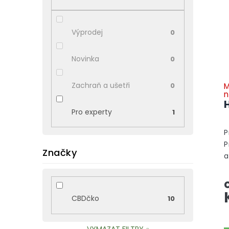
p
p
i
a
s
n
Výprodej
0
p
e
r
l
o
Novinka
0
d
u
Zachraň a ušetři
M
0
k
n
t
Pro experty
1
ů
P
P
Značky
a
A
CBDčko
10
VYMAZAT FILTRY