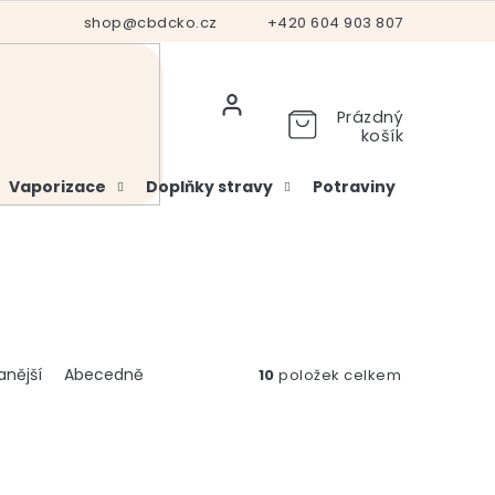
Hodnocení obchodu
shop@cbdcko.cz
Vrácení a reklamace
+420 604 903 807
Ověření věku
Prázdný
košík
Vaporizace
Doplňky stravy
Potraviny
Kosme
anější
Abecedně
10
položek celkem