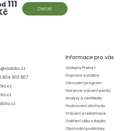
111
od
Detail
Kč
O
v
l
á
d
Informace pro vás
a
c
Výdejna Praha 1
p
@
cbdcko.cz
í
p
Doprava a platba
 604 903 807
r
Věrnostní program
ko.cz
v
Garance vrácení peněz
k
ko.cz
y
Analýzy a certifikáty
v
dcko.cz
Hodnocení obchodu
ý
Vrácení a reklamace
p
i
Ověření věku s Adulto
s
Obchodní podmínky