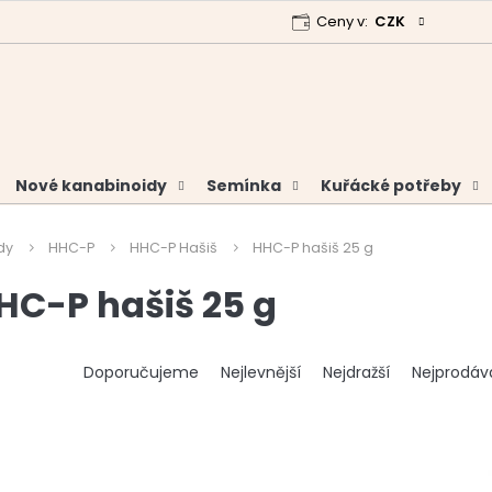
Ceny v:
CZK
 program
Garance vrácení peněz
Analýzy a certifikáty
Nové kanabinoidy
Semínka
Kuřácké potřeby
dy
HHC-P
HHC-P Hašiš
HHC-P hašiš 25 g
HC-P hašiš 25 g
Ř
Doporučujeme
Nejlevnější
Nejdražší
Nejprodáv
a
z
e
n
í