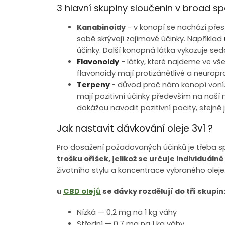
3 hlavní skupiny sloučenin v
broad sp
Kanabinoidy
- v konopí se nachází přes 
sobě skrývají zajímavé účinky. Například
účinky. Další konopná látka vykazuje seda
Flavonoidy
- látky, které najdeme ve vše
flavonoidy mají protizánětlivé a neuroprot
Terpeny
- důvod proč nám konopí voní. 
mají pozitivní účinky především na naší
dokážou navodit pozitivní pocity, stejně 
Jak nastavit dávkování oleje 3v1 ?
Pro dosažení požadovaných účinků je třeba s
trošku oříšek, jelikož se určuje individuálně
životního stylu a koncentrace vybraného oleje
u
CBD olejů
se dávky rozdělují do tří skupin
Nízká — 0,2 mg na 1 kg váhy
Střední — 0,7 mg na 1 kg váhy