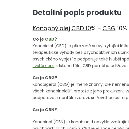
Detailní popis produktu
Konopný olej
CBD 10
% +
CBG
10%
Co je
CBD
?
Kanabidiol (CBD) je přirozeně se vyskytující lát
terapeutické výhody bez psychoaktivních účinků
psychického vypjetí a podporuje také hlubší sp
systémem
lidského těla, CBD pomáhá udržovat
Co je CBG?
Kanabigerol (CBG) je méně známý, ale neméně
všech kanabinoidů“, protože z jeho prekurzoru v
podporovat mentální zdraví, snižovat bolest a p
Co je CBN?
Kanabinol (CBN) je kanabinoid obvykle vznikají
psychoaktivních účinků. CBN je vysoce ceněn pr