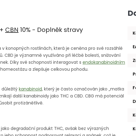
D
 +
CBN
10% - Doplněk stravy
K
E
ka v konopných rostlinách, která je ceněna pro své rozsáhlé
. CBD je významně využíváno při léčbě bolesti, snižování
Z
ánek. Díky své schopnosti interagovat s
endokanabinoidním
 homeostázu a zlepšuje celkovou pohodu.
P
F
 důležitý
kanabinoid
, který je často označován jako „matka
znikají další kanabinoidy jako THC a CBD. CBG má potenciál
D
ůsobit protizánětlivě.
K
cí jako degradační produkt THC, avšak bez výrazných
K
o jeho schopnost podporovat relaxaci a spánek, což je