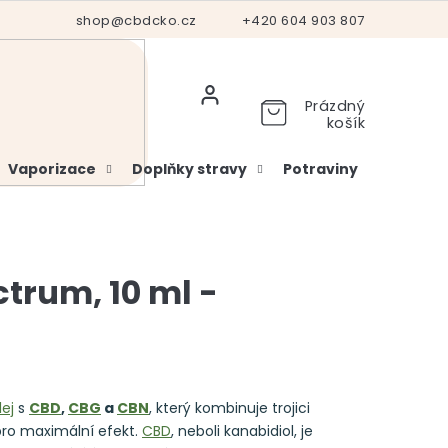
Hodnocení obchodu
shop@cbdcko.cz
Vrácení a reklamace
+420 604 903 807
Ověření věku
Prázdný
košík
Vaporizace
Doplňky stravy
Potraviny
Kosme
trum, 10 ml -
ej
s
CBD
,
CBG
a
CBN
, který kombinuje trojici
ro maximální efekt.
CBD
, neboli kanabidiol, je