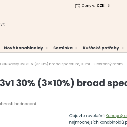
Ceny v:
CZK
 program
Garance vrácení peněz
Analýzy a certifikáty
Nové kanabinoidy
Semínka
Kuřácké potřeby
N kapky 3v1 30% (3×10%) broad spectrum, 10 ml - Ochranný režim
1 30% (3×10%) broad spec
obnosti hodnocení
Objevte revoluční
Konopný ol
nejmocnějších kanabinoidů p