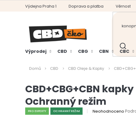
Přejít
Výdejna Praha 1
Doprava a platba
Věrnostní
na
obsah
HLEDAT
Výprodej
CBD
CBG
CBN
CBC
Domů
CBD
CBD Oleje & Kapky
CBD+CBG+CB
CBD+CBG+CBN kapky 3v
Ochranný režim
Průměrné
Podr
Neohodnoceno
PRO EXPERTY
OCHRANNÝ REŽIM
hodnocení
produktu
je
0,0