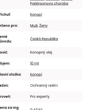
Parkinsonova choroba
říchuť
:
Konopí
rčeno pro
:
Muži
,
Ženy
emě
Česká Republika
ůvodu
:
osič
:
Konopný olej
bjem
:
10 ml
lavní složka
:
Konopí
ežim
:
Ochranný režim
roveň
:
Pro experty
ena za mg
0,43 Kč