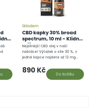
Skladem
Průměrné
hodnocení
ad
CBD kapky 30% broad
produktu
lidný
spectrum, 10 ml - Klidný
je
režim
5,0
náš
Nejsilnější CBD olej v naší
z
ad
nabídce! Výtažek o síle 30 %, v
5
jedné kapce najdete až 12 mg
hvězdiček.
něk
CBD. Na základě recenzí našich
890 Kč
ě
stálých odběratelů 30% CBD oleje,
..
ku
vyhodnocujeme tento...
Do košíku