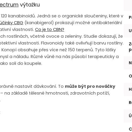
ectrum
výtažku
120 kanabinoidů. Jedná se o organické sloučeniny, které v
P
účinky CBG
(kanabigerol) prokazují možné antibakteriální
tivní vlastnosti.
Co je to CBN?
U
ch rostlinách, včetně ovoce a zeleniny. Studie dokazují, že
ektivní vlastnosti. Flavonoidy také ovlivňují barvu rostliny.
Z
p
Konopí obsahuje přes více než 150 terpenů. Tyto látky
 mysl a náladu. Různé vůně na nás působí terapeuticky a
N
jako soli do koupele.
O
právně nastavit dávkování. To
může být pro nováčky
H
– na základě tělesné hmotnosti, zdravotních potíží,
.
R
:
Ú
C