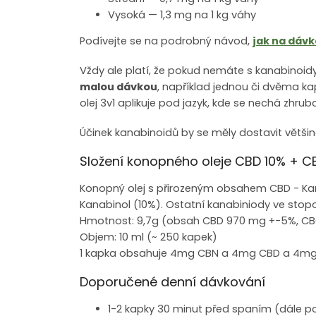
Vysoká — 1,3 mg na 1 kg váhy
Podívejte se na podrobný návod,
jak na dávk
Vždy ale platí, že pokud nemáte s kanabinoid
malou dávkou
, například jednou či dvěma ka
olej 3v1 aplikuje pod jazyk, kde se nechá zhru
Účinek kanabinoidů by se měly dostavit většino
Složení konopného oleje CBD 10% + C
Konopný olej s přirozeným obsahem CBD - Kan
Kanabinol (10%). Ostatní kanabiniody ve sto
Hmotnost: 9,7g (obsah CBD 970 mg +-5%, C
Objem: 10 ml (~ 250 kapek)
1 kapka obsahuje 4mg CBN a 4mg CBD a 4mg
Doporučené denní dávkování
1-2 kapky 30 minut před spaním (dále p