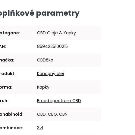
oplňkové parametry
ategorie
:
CBD Oleje & Kapky
AN
:
8594225100215
načka
:
CBDčko
rodukt
:
Konopný olej
orma
:
Kapky
ruh
:
Broad spectrum CBD
anabinoid
:
CBD
,
CBG
,
CBN
ombinace
:
3v1