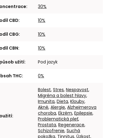
oncentrace
:
30%
odíl CBD
:
10%
odíl CBG
:
10%
odíl CBN
:
10%
působ užití
:
Pod jazyk
bsah THC
:
0%
Bolest
,
Stres
,
Nespavost
,
Migréna a bolest hlavy
,
Imunita
,
Dieta
,
Klouby
,
Akné
,
Alergie
,
Alzheimerova
choroba
,
Ekzém
,
Epilepsie
,
oužití
:
Problematická pleť
,
Prostata
,
Regenerace
,
Schizofrenie
,
Suchá
pokožka
,
Tinnitus
,
Úzkost
,