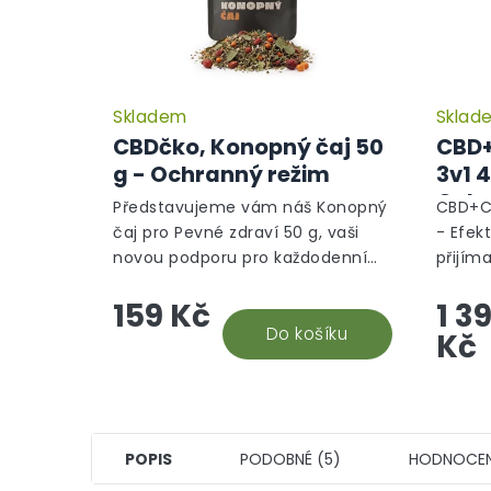
Skladem
Sklad
CBDčko, Konopný čaj 50
CBD+
g - Ochranný režim
3v1 
Ochr
Představujeme vám náš Konopný
CBD+CB
čaj pro Pevné zdraví 50 g, vaši
- Efekt
novou podporu pro každodenní
přijím
vitalitu a zdraví. Tato unikátní
kanabi
159 Kč
1 3
směs bylin vám pomůže posílit
obsahu
imunitu a udržet tělo v...
Do košíku
CBG a 
Kč
POPIS
PODOBNÉ (5)
HODNOCEN