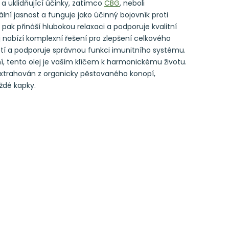
a uklidňující účinky, zatímco
CBG
, neboli
ní jasnost a funguje jako účinný bojovník proti
, pak přináší hlubokou relaxaci a podporuje kvalitní
j nabízí komplexní řešení pro zlepšení celkového
ětí a podporuje správnou funkci imunitního systému.
í, tento olej je vaším klíčem k harmonickému životu.
extrahován z organicky pěstovaného konopí,
aždé kapky.