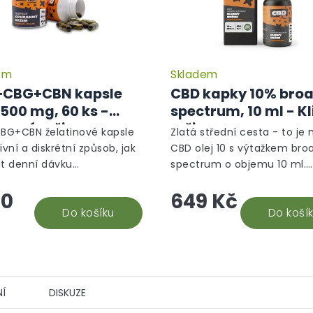
em
Skladem
CBG+CBN kapsle
CBD kapky 10% bro
4500 mg, 60 ks -
spectrum, 10 ml - K
anný režim
režim
G+CBN želatinové kapsle
Zlatá střední cesta - to je 
ivní a diskrétní způsob, jak
CBD olej 10 s výtažkem bro
at denní dávku
spectrum o objemu 10 ml.
noidů - Toto balení
Nejuniverzálnější CBD dopl
90
649 Kč
je 1500 mg CBD, 1500 mg
stravy, který vám efektivn
1500 mg...
Do košíku
pomůže. Snadná aplikace a.
Do koší
Í
DISKUZE