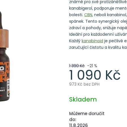
známé pro své protizánětlivé 
kanabigerol, podporuje mentál
bolesti.
CBN
, neboli kanabinol
spánek. Tento synergický ole
zdraví a pohody, snižuje nap
Ideální pro každodenní užíván
Každý
kanabinoid
je pečlivě 
zaručující čistotu a kvalitu k
1 390 Kč
–21 %
1 090 Kč
973 Kč bez DPH
Měrná
cena:
Skladem
Můžeme doručit
do:
11.8.2026