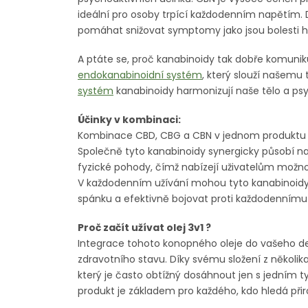
ideální pro osoby trpící každodenním napětím.
pomáhat snižovat symptomy jako jsou bolesti h
A ptáte se, proč kanabinoidy tak dobře komunik
endokanabinoidní systém
, který slouží našemu 
systém
kanabinoidy harmonizují naše tělo a psy
Účinky v kombinaci:
Kombinace CBD, CBG a CBN v jednom produktu 
Společně tyto kanabinoidy synergicky působí na
fyzické pohody, čímž nabízejí uživatelům možn
V každodenním užívání mohou tyto kanabinoidy 
spánku a efektivně bojovat proti každodennímu 
Proč začít užívat olej 3v1 ?
Integrace tohoto konopného oleje do vašeho d
zdravotního stavu. Díky svému složení z několika
který je často obtížný dosáhnout jen s jedním 
produkt je základem pro každého, kdo hledá přir