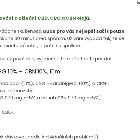
k
ování a užívání CBD, CBG a CBN olejů
.
y žádné zkušenosti,
bude pro vás nejlepší začít pouze
pkami 30 minut před spaním. Užívání vypadá tak, že se
ba minutu působit, a poté se spolkne.
u už první den, výjimečně to může trvat i pár dní.
BG 10% + CBN 10%, 10ml
abiodol (10%), CBG - Kanabigerol (10%) a CBN -
povém množství.
BG 970 mg +-5% a obsah CBN 970 mg +-5%)
 CBG.
ak dávkovat podle individuálních problémů)