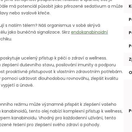
K
 Dále má potenciál působit jako přirozené sedativum a může
lavy nebo svalové křeče.
P
ují s naším tělem? Náš organismus v sobě skrývá
tělu jako buněčná signalizace. Skrz
endokanabinoidní
P
chiku.
P
poskytuje ucelený přístup
k péči o zdraví a wellness.
Z
 zlepšení duševního stavu, posilování imunity a podporu
ost proaktivně přistupovat k vlastním zdravotním potřebám.
O
pomoci udržovat dlouhodobou rovnováhu, zlepšit kvalitu
vypjetí a únavě.
enního režimu může významně přispět k zlepšení vašeho
P
 kanabinoidů, tento olej nabízí komplexní přístup k wellness,
typem kanabinoidu. Vhodný pro každodenní užívání, tento
ozené řešení pro zlepšení svého zdraví a pohody.