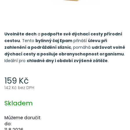
Uvolněte dech
a
podpořte své dýchací cesty přírodní
cestou
. Tento
bylinný čaj Epam
přináší
úlevu při
zahlenění a podráždění sliznic
, pomáhá
udržovat volné
dýchací cesty a posiluje obranyschopnost organismu
.
Ideální pro
chladné dny i období zvýšené zátěže
.
159 Kč
142 Kč bez DPH
Měrná
cena:
Skladem
Můžeme doručit
do:
11.8.2026