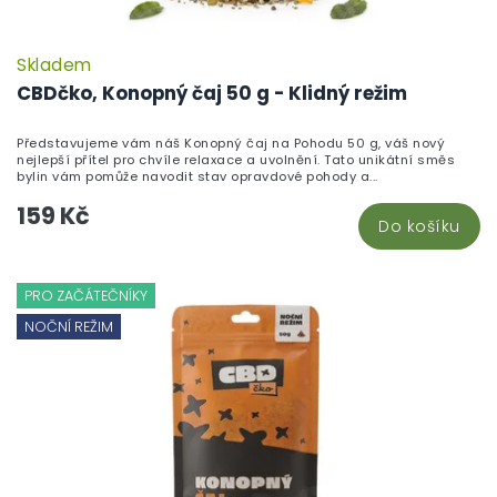
Skladem
CBDčko, Konopný čaj 50 g - Klidný režim
Představujeme vám náš Konopný čaj na Pohodu 50 g, váš nový
nejlepší přítel pro chvíle relaxace a uvolnění. Tato unikátní směs
bylin vám pomůže navodit stav opravdové pohody a...
159 Kč
Do košíku
PRO ZAČÁTEČNÍKY
NOČNÍ REŽIM