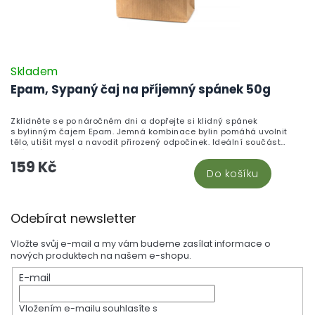
Skladem
Epam, Sypaný čaj na příjemný spánek 50g
Zklidněte se po náročném dni a dopřejte si klidný spánek
s bylinným čajem Epam. Jemná kombinace bylin pomáhá uvolnit
tělo, utišit mysl a navodit přirozený odpočinek. Ideální součást
večerního rituálu pro pokojnou noc.
159 Kč
Do košíku
Z
Odebírat newsletter
á
p
Vložte svůj e-mail a my vám budeme zasílat informace o
a
nových produktech na našem e-shopu.
t
E-mail
í
Vložením e-mailu souhlasíte s