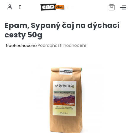
CZK
Přejít
Epam, Sypaný čaj na dýchací
na
obsah
cesty 50g
Průměrné
Podrobnosti hodnocení
Neohodnoceno
hodnocení
produktu
je
0,0
z
5
hvězdiček.