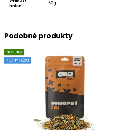
Velikost
50g
balení
:
NOVINKA
KLIDNÝ REŽIM