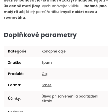
nechte louhovat 10-15 minut
v zakryté nádobě
.
Pijte 2–
3× denně mezi jídly
. Vychutnávejte v klidu –
ideálně jako
malý rituál
, který pomůže
tělu i mysli nalézt novou
rovnováhu
.
Doplňkové parametry
Kategorie
:
Konopné čaje
Značka
:
Epam
Produkt
:
Čaj
Forma
:
Směs
Úleva při zahlenění a podráždění
Účinky
:
sliznic