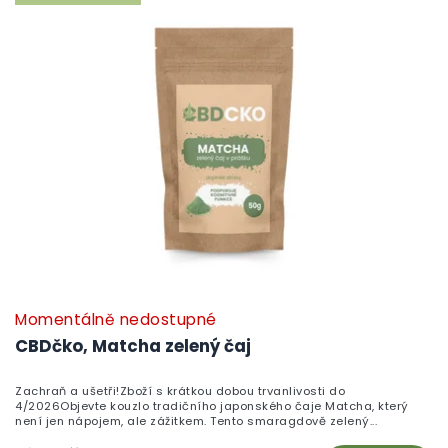
Momentálně nedostupné
CBDčko, Matcha zelený čaj
Zachraň a ušetři!Zboží s krátkou dobou trvanlivosti do
4/2026Objevte kouzlo tradičního japonského čaje Matcha, který
není jen nápojem, ale zážitkem. Tento smaragdově zelený...