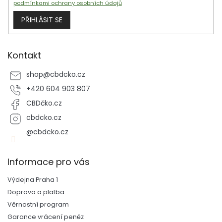
podmínkami ochrany osobních údajů
PŘIHLÁSIT SE
Kontakt
shop
@
cbdcko.cz
+420 604 903 807
CBDčko.cz
cbdcko.cz
@cbdcko.cz
Informace pro vás
Výdejna Praha 1
Doprava a platba
Věrnostní program
Garance vrácení peněz