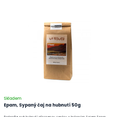
Skladem
Epam, Sypaný čaj na hubnutí 50g
Podpořte své hubnutí přirozenou cestou s bylinným čajem Epam.