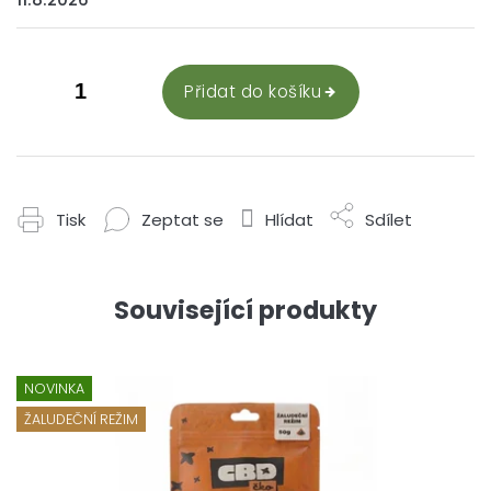
Přidat do košíku
Tisk
Zeptat se
Hlídat
Sdílet
Související produkty
NOVINKA
ŽALUDEČNÍ REŽIM