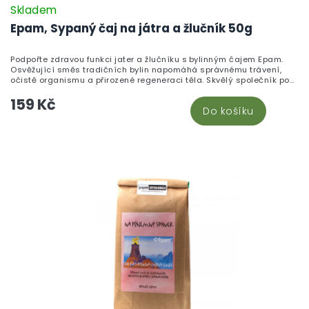
Skladem
Epam, Sypaný čaj na játra a žlučník 50g
Podpořte zdravou funkci jater a žlučníku s bylinným čajem Epam.
Osvěžující směs tradičních bylin napomáhá správnému trávení,
očistě organismu a přirozené regeneraci těla. Skvělý společník po
jídle i při jarní očistě.
159 Kč
Do košíku