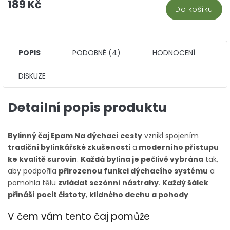
189 Kč
Do košíku
POPIS
PODOBNÉ (4)
HODNOCENÍ
DISKUZE
Detailní popis produktu
Bylinný čaj Epam Na dýchací cesty
vznikl spojením
tradiční bylinkářské zkušenosti
a
moderního přístupu
ke kvalitě surovin
.
Každá bylina je pečlivě vybrána
tak,
aby podpořila
přirozenou funkci dýchacího systému
a
pomohla tělu
zvládat sezónní nástrahy
.
Každý šálek
přináší pocit čistoty
,
klidného dechu a pohody
V čem vám tento čaj pomůže