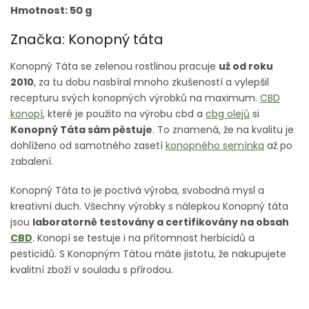
Hmotnost: 50 g
Značka: Konopný táta
Konopný Táta se zelenou rostlinou pracuje
už od roku
2010
, za tu dobu nasbíral mnoho zkušeností a vylepšil
recepturu svých konopných výrobků na maximum.
CBD
konopí
, které je použito na výrobu cbd a
cbg olejů
si
Konopný Táta sám pěstuje
. To znamená, že na kvalitu je
dohlíženo od samotného zasetí
konopného semínka
až po
zabalení.
Konopný Táta to je poctivá výroba, svobodná mysl a
kreativní duch. Všechny výrobky s nálepkou Konopný táta
jsou
laboratorně testovány a certifikovány na obsah
CBD
. Konopí se testuje i na přítomnost herbicidů a
pesticidů. S Konopným Tátou máte jistotu, že nakupujete
kvalitní zboží v souladu s přírodou.