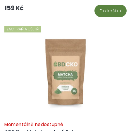
159 Kč
Do košíku
ZACHRAŇ A UŠETŘI
Momentálně nedostupné