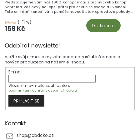
Představujeme vám náš 100% Konopný čaj z technického konopí
Santhica, váš nový nejlepší přítel pro chvíle relaxace a uvolnění.
Toto unikátní konopí vám pomůže navodit stav opravdové pohody a
zbavit se stresu. Vše je čistě přírodní a bez chemických přísad, což
zaručuje tu nejlepší kvalitu pro vaše tělo i mysl. Vyberte si tento čaj
(-11 %)
179 Kč
Do košíku
a zažijte dokonalou harmonii a klid v každém šálku!
159 Kč
Z
Odebírat newsletter
á
p
Vložte svůj e-mail a my vám budeme zasílat informace o
a
nových produktech na našem e-shopu.
t
E-mail
í
Vložením e-mailu souhlasíte s
podmínkami ochrany osobních údajů
PŘIHLÁSIT SE
Kontakt
shop
@
cbdcko.cz