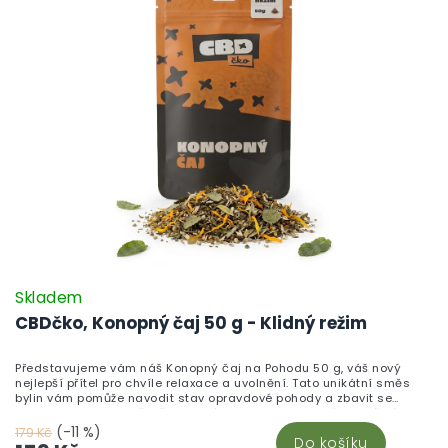
Skladem
CBDčko, Konopný čaj 50 g - Klidný režim
Představujeme vám náš Konopný čaj na Pohodu 50 g, váš nový
nejlepší přítel pro chvíle relaxace a uvolnění. Tato unikátní směs
bylin vám pomůže navodit stav opravdové pohody a zbavit se
stresu. Obsahuje pečlivě vybrané bylinky jako meduňku, heřmánek,
máta a konopí, které jsou známé svými uklidňujícími účinky. Vše je
(-11 %)
179 Kč
Do košíku
čistě přírodní a bez chemických přísad, což zaručuje tu nejlepší