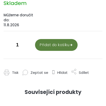
cena:
Skladem
Můžeme doručit
do:
11.8.2026
Přidat do košíku
Tisk
Zeptat se
Hlídat
Sdílet
Související produkty