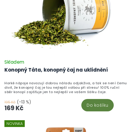
Skladem
Konopný Táta, konopný čaj na uklidnění
Horké nápoje navozují dobrou náladu odjakživa, a tak se není čemu
divit, že konopný čaj je tou nejlepší volbou při stresu! 100% ruční
sběr konopí zajišťuje jen to nejlepší ve vašem šálku čaje.
(-13 %)
195 Kč
Do košíku
169 Kč
NOVINKA