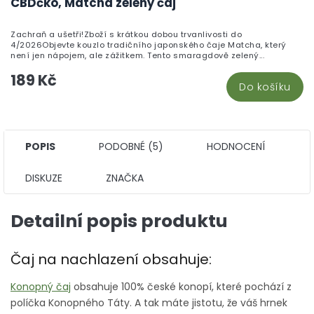
CBDčko, Matcha zelený čaj
Zachraň a ušetři!Zboží s krátkou dobou trvanlivosti do
4/2026Objevte kouzlo tradičního japonského čaje Matcha, který
není jen nápojem, ale zážitkem. Tento smaragdově zelený...
189 Kč
Do košíku
POPIS
PODOBNÉ (5)
HODNOCENÍ
DISKUZE
ZNAČKA
Detailní popis produktu
Čaj na nachlazení obsahuje:
Konopný čaj
obsahuje 100% české konopí, které pochází z
políčka Konopného Táty. A tak máte jistotu, že váš hrnek