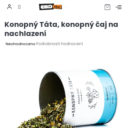
CZK
Přejít
Konopný Táta, konopný čaj na
na
obsah
nachlazení
Průměrné
Podrobnosti hodnocení
Neohodnoceno
hodnocení
produktu
je
0,0
z
5
hvězdiček.