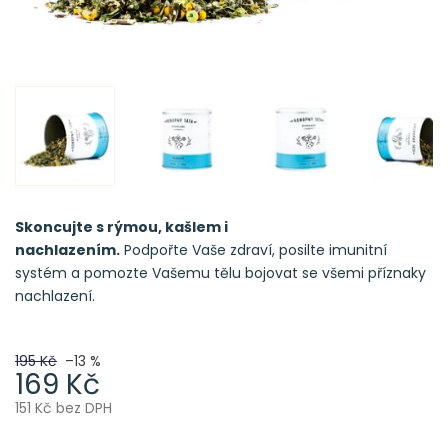
Skoncujte s rýmou, kašlem i
nachlazením.
Podpořte Vaše zdraví, posilte imunitní
systém a pomozte Vašemu tělu bojovat se všemi příznaky
nachlazení.
195 Kč
–13 %
169 Kč
151 Kč bez DPH
Měrná