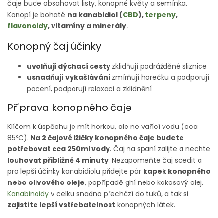
čaje bude obsahovat listy, konopné květy a semínka.
Konopí je bohaté
na kanabidiol (
CBD
),
terpeny
,
flavonoidy
, vitamíny a minerály.
Konopný čaj účinky
uvolňují dýchací cesty
zklidňují podrážděné sliznice
usnadňují vykašlávání
zmírňují horečku a podporují
pocení,
podporují relaxaci a zklidnění
Příprava konopného čaje
Klíčem k úspěchu je mít horkou, ale ne vařící vodu (cca
85ºC).
Na 2 čajové lžičky konopného čaje budete
potřebovat cca 250ml vody
. Čaj na spaní zalijte a nechte
louhovat přibližně 4 minuty
. Nezapomeňte čaj scedit a
pro lepší účinky kanabidiolu přidejte pár
kapek konopného
nebo olivového oleje
, popřípadě ghí nebo kokosový olej.
Kanabinoidy
v celku snadno přechází do tuků, a tak si
zajistíte lepší vstřebatelnost
konopných látek.