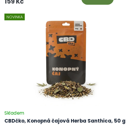
159 Kč
kvalitu pro vaše tělo i mysl. Vyberte si tento čaj a zažijte dokonalou
harmonii a klid v každém šálku!
NOVINKA
Skladem
CBDčko, Konopná čajová Herba Santhica, 50 g