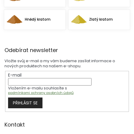
Hnědý kratom
Zlatý kratom
Z
Odebírat newsletter
á
p
Vložte svůj e-mail a my vám budeme zasílat informace o
a
nových produktech na našem e-shopu.
t
E-mail
í
Vložením e-mailu souhlasíte s
podmínkami ochrany osobních údajů
PŘIHLÁSIT SE
Kontakt