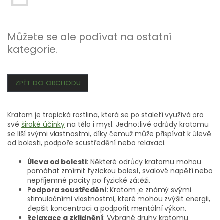
Můžete se ale podívat na ostatní
kategorie.
ZPĚT DO OBCHODU
Kratom je tropická rostlina, která se po staletí využívá pro
své
široké účinky
na tělo i mysl. Jednotlivé odrůdy kratomu
se liší svými vlastnostmi, díky čemuž může přispívat k úlevě
od bolesti, podpoře soustředění nebo relaxaci.
Úleva od bolesti
: Některé odrůdy kratomu mohou
pomáhat zmírnit fyzickou bolest, svalové napětí nebo
nepříjemné pocity po fyzické zátěži.
Podpora soustředění
: Kratom je známý svými
stimulačními vlastnostmi, které mohou zvýšit energii,
zlepšit koncentraci a podpořit mentální výkon.
Relaxace a zklidnění
: Vybrané druhy kratomu