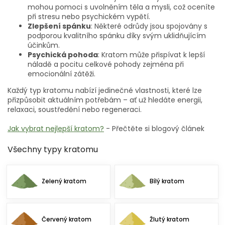
mohou pomoci s uvolněním těla a mysli, což oceníte
při stresu nebo psychickém vypětí.
Zlepšení spánku
: Některé odrůdy jsou spojovány s
podporou kvalitního spánku díky svým uklidňujícím
účinkům.
Psychická pohoda
: Kratom může přispívat k lepší
náladě a pocitu celkové pohody zejména při
emocionální zátěži.
Každý typ kratomu nabízí jedinečné vlastnosti, které lze
přizpůsobit aktuálním potřebám – ať už hledáte energii,
relaxaci, soustředění nebo regeneraci.
Jak vybrat nejlepší kratom?
- Přečtěte si blogový článek
Všechny typy kratomu
Zelený kratom
Bílý kratom
Červený kratom
Žlutý kratom