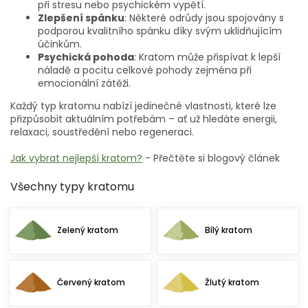
při stresu nebo psychickém vypětí.
Zlepšení spánku
: Některé odrůdy jsou spojovány s
podporou kvalitního spánku díky svým uklidňujícím
účinkům.
Psychická pohoda
: Kratom může přispívat k lepší
náladě a pocitu celkové pohody zejména při
emocionální zátěži.
Každý typ kratomu nabízí jedinečné vlastnosti, které lze
přizpůsobit aktuálním potřebám – ať už hledáte energii,
relaxaci, soustředění nebo regeneraci.
Jak vybrat nejlepší kratom?
- Přečtěte si blogový článek
Všechny typy kratomu
Zelený kratom
Bílý kratom
Červený kratom
Žlutý kratom