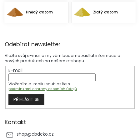
Hnědý kratom
Zlatý kratom
Z
Odebírat newsletter
á
p
Vložte svůj e-mail a my vám budeme zasílat informace o
a
nových produktech na našem e-shopu.
t
E-mail
í
Vložením e-mailu souhlasíte s
podmínkami ochrany osobních údajů
PŘIHLÁSIT SE
Kontakt
shop
@
cbdcko.cz