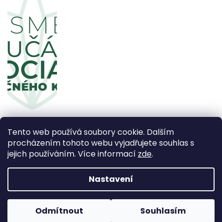
Tento web používá soubory cookie. Dalším
procházením tohoto webu vyjadřujete souhlas s
jejich používáním. Více informací
zde
.
Copyright 2026
CBDčko
. Všechna práva vyhrazena.
Upravit nastavení cookies
Nastavení
Vytvořil Shoptet Premium
Odmítnout
Souhlasím
Používáme
ověření věku Adulto
Grafický návrh vytvořil a