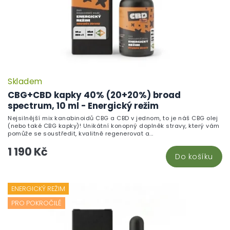
Skladem
P
h
CBG+CBD kapky 40% (20+20%) broad
pr
spectrum, 10 ml - Energický režim
je
Nejsilnější mix kanabinoidů CBG a CBD v jednom, to je náš CBG olej
5,
(nebo také CBG kapky)! Unikátní konopný doplněk stravy, který vám
z
pomůže se soustředit, kvalitně regenerovat a...
5
1 190 Kč
hv
Do košíku
ENERGICKÝ REŽIM
PRO POKROČILÉ