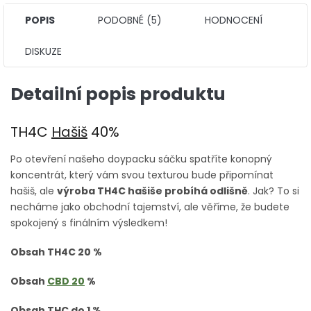
POPIS
PODOBNÉ (5)
HODNOCENÍ
DISKUZE
Detailní popis produktu
TH4C
Hašiš
40%
Po otevření našeho doypacku sáčku spatříte konopný
koncentrát, který vám svou texturou bude připomínat
hašiš, ale
výroba TH4C hašiše probíhá odlišně
. Jak? To si
necháme jako obchodní tajemství, ale věříme, že budete
spokojený s finálním výsledkem!
Obsah TH4C 20 %
Obsah
CBD 20
%
Obsah THC do 1 %