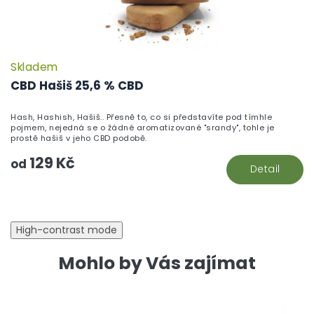
Skladem
P
h
CBD Hašiš 25,6 % CBD
pr
je
Hash, Hashish, Hašiš.. Přesně to, co si představíte pod tímhle
5,
pojmem, nejedná se o žádné aromatizované "srandy", tohle je
z
prostě hašiš v jeho CBD podobě.
5
129 Kč
hv
od
Detail
High-contrast mode
Mohlo by Vás zajímat