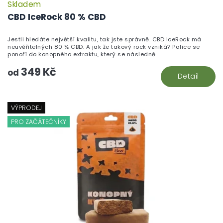
Skladem
P
h
CBD IceRock 80 % CBD
pr
je
Jestli hledáte největší kvalitu, tak jste správně. CBD IceRock má
5,
neuvěřitelných 80 % CBD. A jak že takový rock vzniká? Palice se
z
ponoří do konopného extraktu, který se následně...
5
349 Kč
hv
od
Detail
VÝPRODEJ
PRO ZAČÁTEČNÍKY