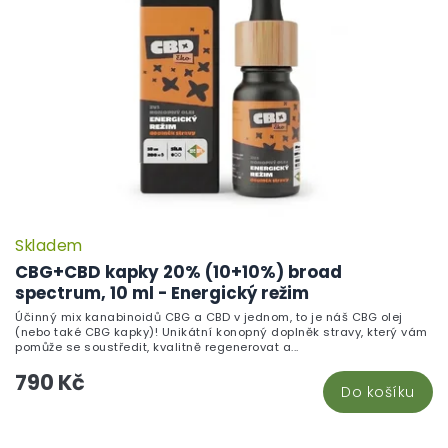
Skladem
CBG+CBD kapky 20% (10+10%) broad
spectrum, 10 ml - Energický režim
Účinný mix kanabinoidů CBG a CBD v jednom, to je náš CBG olej
(nebo také CBG kapky)! Unikátní konopný doplněk stravy, který vám
pomůže se soustředit, kvalitně regenerovat a...
790 Kč
Do košíku