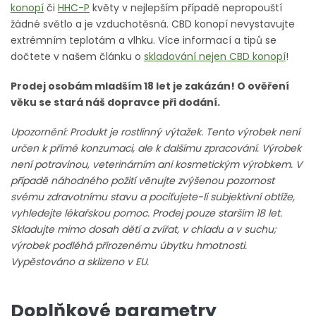
konopí
či
HHC-P
květy v nejlepším případě nepropouští
žádné světlo a je vzduchotěsná. CBD konopí nevystavujte
extrémním teplotám a vlhku. Více informací a tipů se
dočtete v našem článku o
skladování nejen CBD konopí
!
Prodej osobám mladším 18 let je zakázán! O ověření
věku se stará náš dopravce při dodání.
Upozornění: Produkt je rostlinný výtažek. Tento výrobek není
určen k přímé konzumaci, ale k dalšímu zpracování. Výrobek
není potravinou, veterinárním ani kosmetickým výrobkem. V
případě náhodného požití věnujte zvýšenou pozornost
svému zdravotnímu stavu a pociťujete-li subjektivní obtíže,
vyhledejte lékařskou pomoc. Prodej pouze starším 18 let.
Skladujte mimo dosah dětí a zvířat, v chladu a v suchu;
výrobek podléhá přirozenému úbytku hmotnosti.
Vypěstováno a sklizeno v EU.
Doplňkové parametry