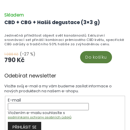
Skladem
CBD + CBG + Hašiš degustace (3×3 g)
Jedinečná příležitost objevit svět kanabinoidů. Exkluzivní
srovnávací set přináší kombinaci prémiového CBD květu, specifické
CBG odrůdy a tradičního 50% hašiše za zvýhodněnou cenu.
(-27 %)
1 088 Kč
Do košíku
790 Kč
Z
Odebírat newsletter
á
p
Vložte svůj e-mail a my vám budeme zasílat informace o
a
nových produktech na našem e-shopu.
t
E-mail
í
Vložením e-mailu souhlasíte s
podmínkami ochrany osobních údajů
PŘIHLÁSIT SE