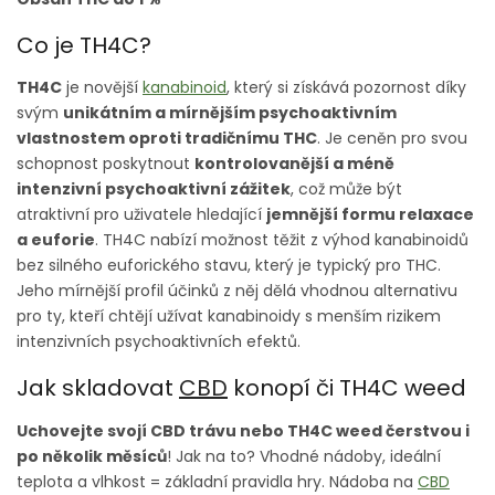
Co je TH4C?
TH4C
je novější
kanabinoid
, který si získává pozornost díky
svým
unikátním a mírnějším psychoaktivním
vlastnostem oproti tradičnímu THC
. Je ceněn pro svou
schopnost poskytnout
kontrolovanější a méně
intenzivní psychoaktivní zážitek
, což může být
atraktivní pro uživatele hledající
jemnější formu relaxace
a euforie
. TH4C nabízí možnost těžit z výhod kanabinoidů
bez silného euforického stavu, který je typický pro THC.
Jeho mírnější profil účinků z něj dělá vhodnou alternativu
pro ty, kteří chtějí užívat kanabinoidy s menším rizikem
intenzivních psychoaktivních efektů.
Jak skladovat
CBD
konopí či TH4C weed
Uchovejte svojí CBD trávu nebo TH4C weed čerstvou i
po několik měsíců
! Jak na to? Vhodné nádoby, ideální
teplota a vlhkost = základní pravidla hry. Nádoba na
CBD