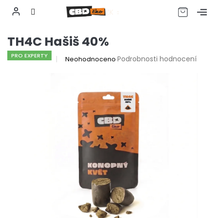
CZK
Přejít
TH4C Hašiš 40%
na
obsah
PRO EXPERTY
Průměrné
Podrobnosti hodnocení
Neohodnoceno
hodnocení
produktu
je
0,0
z
5
hvězdiček.