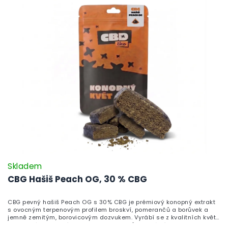
Skladem
CBG Hašiš Peach OG, 30 % CBG
CBG pevný hašiš Peach OG s 30% CBG je prémiový konopný extrakt
s ovocným terpenovým profilem broskví, pomerančů a borůvek a
jemně zemitým, borovicovým dozvukem. Vyrábí se z kvalitních květů
technického konopí bez GMO a pesticidů, s legálním obsahem THC.