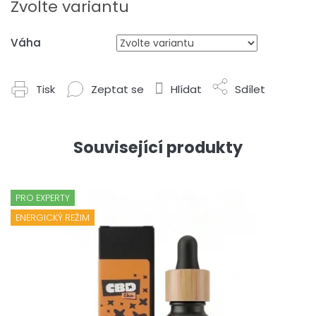
cena:
Zvolte variantu
Váha
Tisk
Zeptat se
Hlídat
Sdílet
Související produkty
PRO EXPERTY
ENERGICKÝ REŽIM