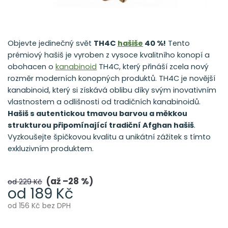
Objevte jedinečný svět
TH4C
hašiše
40 %!
Tento
prémiový hašiš je vyroben z vysoce kvalitního konopí a
obohacen o
kanabinoid
TH4C, který přináší zcela nový
rozměr moderních konopných produktů. TH4C je novější
kanabinoid, který si získává oblibu díky svým inovativním
vlastnostem a odlišnosti od tradičních kanabinoidů.
Hašiš s autentickou tmavou barvou a měkkou
strukturou připomínající tradiční Afghan hašiš
.
Vyzkoušejte špičkovou kvalitu a unikátní zážitek s tímto
exkluzivním produktem.
až –28 %
od 229 Kč
od
189 Kč
od
156 Kč
bez DPH
Měrná